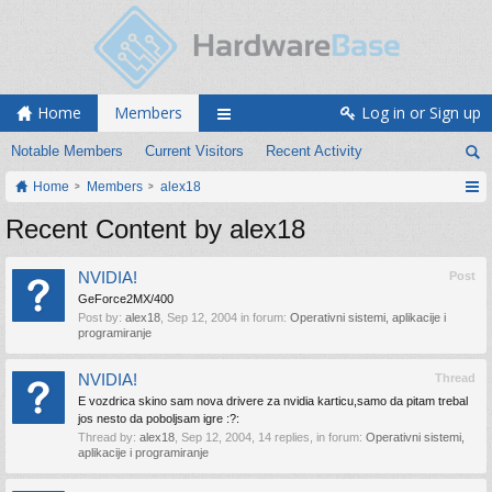
Home
Members
Log in or Sign up
Notable Members
Current Visitors
Recent Activity
Home
Members
alex18
Recent Content by alex18
NVIDIA!
Post
GeForce2MX/400
Post by:
alex18
,
Sep 12, 2004
in forum:
Operativni sistemi, aplikacije i
programiranje
NVIDIA!
Thread
E vozdrica skino sam nova drivere za nvidia karticu,samo da pitam trebal
jos nesto da poboljsam igre :?:
Thread by:
alex18
,
Sep 12, 2004
, 14 replies, in forum:
Operativni sistemi,
aplikacije i programiranje