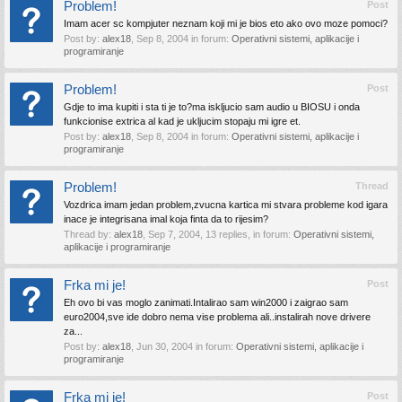
Problem!
Post
Imam acer sc kompjuter neznam koji mi je bios eto ako ovo moze pomoci?
Post by:
alex18
,
Sep 8, 2004
in forum:
Operativni sistemi, aplikacije i
programiranje
Problem!
Post
Gdje to ima kupiti i sta ti je to?ma iskljucio sam audio u BIOSU i onda
funkcionise extrica al kad je ukljucim stopaju mi igre et.
Post by:
alex18
,
Sep 8, 2004
in forum:
Operativni sistemi, aplikacije i
programiranje
Problem!
Thread
Vozdrica imam jedan problem,zvucna kartica mi stvara probleme kod igara
inace je integrisana imal koja finta da to rijesim?
Thread by:
alex18
,
Sep 7, 2004
, 13 replies, in forum:
Operativni sistemi,
aplikacije i programiranje
Frka mi je!
Post
Eh ovo bi vas moglo zanimati.Intalirao sam win2000 i zaigrao sam
euro2004,sve ide dobro nema vise problema ali..instalirah nove drivere
za...
Post by:
alex18
,
Jun 30, 2004
in forum:
Operativni sistemi, aplikacije i
programiranje
Frka mi je!
Post