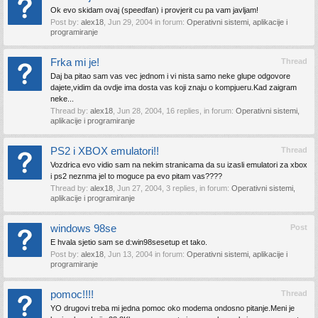
Ok evo skidam ovaj (speedfan) i provjerit cu pa vam javljam!
Post by:
alex18
,
Jun 29, 2004
in forum:
Operativni sistemi, aplikacije i
programiranje
Frka mi je!
Thread
Daj ba pitao sam vas vec jednom i vi nista samo neke glupe odgovore
dajete,vidim da ovdje ima dosta vas koji znaju o kompjueru.Kad zaigram
neke...
Thread by:
alex18
,
Jun 28, 2004
, 16 replies, in forum:
Operativni sistemi,
aplikacije i programiranje
PS2 i XBOX emulatori!!
Thread
Vozdrica evo vidio sam na nekim stranicama da su izasli emulatori za xbox
i ps2 neznma jel to moguce pa evo pitam vas????
Thread by:
alex18
,
Jun 27, 2004
, 3 replies, in forum:
Operativni sistemi,
aplikacije i programiranje
windows 98se
Post
E hvala sjetio sam se d:win98sesetup et tako.
Post by:
alex18
,
Jun 13, 2004
in forum:
Operativni sistemi, aplikacije i
programiranje
pomoc!!!!
Thread
YO drugovi treba mi jedna pomoc oko modema ondosno pitanje.Meni je