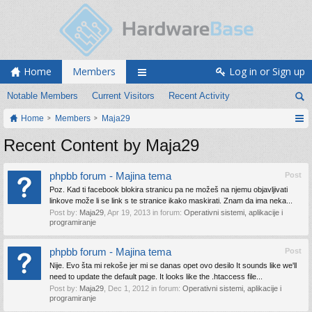
Home
Members
Log in or Sign up
Notable Members
Current Visitors
Recent Activity
Home
Members
Maja29
Recent Content by Maja29
phpbb forum - Majina tema
Post
Poz. Kad ti facebook blokira stranicu pa ne možeš na njemu objavljivati
linkove može li se link s te stranice ikako maskirati. Znam da ima neka...
Post by:
Maja29
,
Apr 19, 2013
in forum:
Operativni sistemi, aplikacije i
programiranje
phpbb forum - Majina tema
Post
Nije. Evo šta mi rekoše jer mi se danas opet ovo desilo It sounds like we'll
need to update the default page. It looks like the .htaccess file...
Post by:
Maja29
,
Dec 1, 2012
in forum:
Operativni sistemi, aplikacije i
programiranje