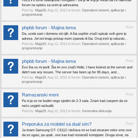
Hoću li o tome obavijestiti Hostgator? Da je lik koji je rekao da će hakovati
forum na spisku sa ovim ip adresama.
Post by:
Maja29
,
Aug 12, 2012
in forum:
Operativni sistemi, aplikacije i
programiranje
phpbb forum - Majina tema
Post
Da, uzela sam i domenu od njih. A šta uopšte znači spisak ovih gore ip
adresa. Jel oni imaju pristup mom cpanelu ili šta. Ovaj treći ip odozdo...
Post by:
Maja29
,
Aug 12, 2012
in forum:
Operativni sistemi, aplikacije i
programiranje
phpbb forum - Majina tema
Post
Evo šta su mi javili. Šta im ovo znači Hello, I have looked at the server and
didn't see any issues. The server has been up for 85 days, and...
Post by:
Maja29
,
Aug 12, 2012
in forum:
Operativni sistemi, aplikacije i
programiranje
Ramazanski meni
Post
Pa ni ja se ne budim nego sjedim do 2-3 sata. Znam kad zaspem da se
neću uspjeti razbuditi.
Post by:
Maja29
,
Aug 12, 2012
in forum:
Generalna diskusija
Preporuka za mobitel sa dual sim?
Post
Ja imam Samsung GT- C6112 i dešava mi se kad otvaram neke sms-ove
da se ugasi, pa upali...ono kao kad restartaš kompjuter. Druga stvar, na