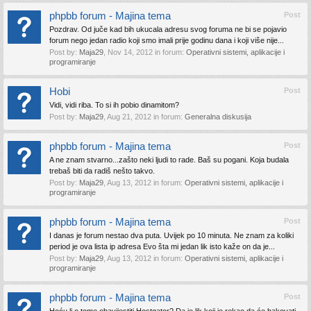
phpbb forum - Majina tema
Post
Pozdrav. Od juče kad bih ukucala adresu svog foruma ne bi se pojavio
forum nego jedan radio koji smo imali prije godinu dana i koji više nije...
Post by:
Maja29
,
Nov 14, 2012
in forum:
Operativni sistemi, aplikacije i
programiranje
Hobi
Post
Vidi, vidi riba. To si ih pobio dinamitom?
Post by:
Maja29
,
Aug 21, 2012
in forum:
Generalna diskusija
phpbb forum - Majina tema
Post
A ne znam stvarno...zašto neki ljudi to rade. Baš su pogani. Koja budala
trebaš biti da radiš nešto takvo.
Post by:
Maja29
,
Aug 13, 2012
in forum:
Operativni sistemi, aplikacije i
programiranje
phpbb forum - Majina tema
Post
I danas je forum nestao dva puta. Uvijek po 10 minuta. Ne znam za koliki
period je ova lista ip adresa Evo šta mi jedan lik isto kaže on da je...
Post by:
Maja29
,
Aug 13, 2012
in forum:
Operativni sistemi, aplikacije i
programiranje
phpbb forum - Majina tema
Post