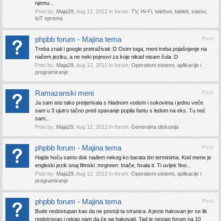
njemu...
Post by:
Maja29
,
Aug 12, 2012
in forum:
TV, Hi-Fi, telefoni, tableti, satovi,
IoT oprema
phpbb forum - Majina tema
Post
Treba znati i google pretraživati :D Osim toga, meni treba pojašnjenje na
našem jeziku, a ne neki pojmovi za koje nikad nisam čula :D
Post by:
Maja29
,
Aug 12, 2012
in forum:
Operativni sistemi, aplikacije i
programiranje
Ramazanski meni
Post
Ja sam isto tako pretjerivala s hladnom vodom i sokovima i jednu veče
sam u 3 ujutro tačno pred spavanje popila fantu s ledom na eks. Tu noć
sam...
Post by:
Maja29
,
Aug 12, 2012
in forum:
Generalna diskusija
phpbb forum - Majina tema
Post
Hajde hoću samo dok nađem nekog ko barata tim terminima. Kod mene je
engleski jezik onaj filmski :mrgreen: Inače, hvala ti. Ti uvijek fino...
Post by:
Maja29
,
Aug 12, 2012
in forum:
Operativni sistemi, aplikacije i
programiranje
phpbb forum - Majina tema
Post
Bude nedostupan kao da ne postoji ta stranica. A jeste hakovan jer se lik
registrovao i rekao nam da će ga hakovati. Tad je nestao forum na 10