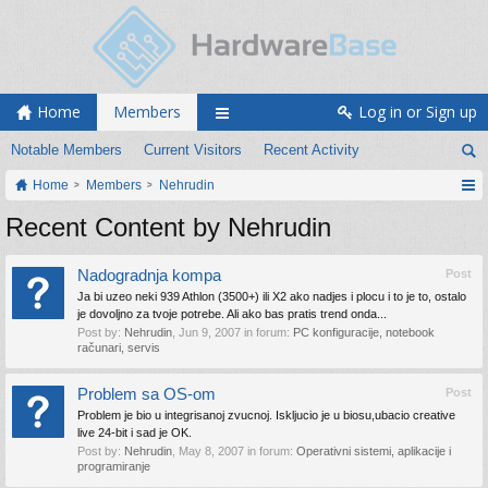
Home
Members
Log in or Sign up
Notable Members
Current Visitors
Recent Activity
Home
Members
Nehrudin
Recent Content by Nehrudin
Nadogradnja kompa
Post
Ja bi uzeo neki 939 Athlon (3500+) ili X2 ako nadjes i plocu i to je to, ostalo
je dovoljno za tvoje potrebe. Ali ako bas pratis trend onda...
Post by:
Nehrudin
,
Jun 9, 2007
in forum:
PC konfiguracije, notebook
računari, servis
Problem sa OS-om
Post
Problem je bio u integrisanoj zvucnoj. Iskljucio je u biosu,ubacio creative
live 24-bit i sad je OK.
Post by:
Nehrudin
,
May 8, 2007
in forum:
Operativni sistemi, aplikacije i
programiranje