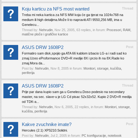
Koju karticu za NFS most wanted
Thread
Treba mi neka kartica za NFS MW koja će ga tjerat na 1024x768 na
medium ili high detaljima.Može li to napraviti ATI 9550,256 MB, ima u
Genelecu...
Thread by:
Nehrudin
,
Nov 25, 2005
, 63 replies, in forum:
Procesori, RAM,
matične ploče i grafičke kartice
ASUS DRW 1608P2
Post
Formatiro sam disk,spojio ga ATA 66 kablom izbacio LG-a i radi sad ko
zmaj.Uzeo eProformance DVD+R medije 8X i przio ih na 8X.Rade ko
zmaj.Mora da...
Post by:
Nehrudin
,
Nov 8, 2005
in forum:
Monitori, storage, kućišta,
periferija
ASUS DRW 1608P2
Thread
Prije par dana kupio sam ga u Genelecu.Doso podesio na secondary
master, na sec. slave-u je LG Cd pisac 52x32x52. Kupio 2 DVD+R medija
od TDK-a...
Thread by:
Nehrudin
,
Nov 6, 2005
, 22 replies, in forum:
Monitori, storage,
kućišta, periferija
Kakve zvuchnike imate?
Post
Hercules (2.1) XPS210.Solidni.
Post by:
Nehrudin
,
Jul 2, 2005
in forum:
PC konfiguracije, notebook