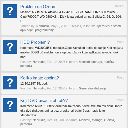
Problem sa OS-om
Thread
Masina: ASUS M2N Athlon 64 X2 4200+ 2 GB RAM DDR2 800 takeMS
Club 7600GT WD 2500KS... Disk je particioniran na 3 dijela C: 24, D: 104,
E:...
Thread by:
Nehrudin
,
May 6, 2007
, 2 replies, in forum:
Operativni sistemi,
aplikacije i programiranje
HDD Problemi?
Post
Kod mene WD800JB je necujan.Opet zavisi od serije do serije.Kod rodjaka
maxtor 80GB L0 maklja non stop bez obzira koju aplikaciju izvodis, dok
kod...
Post by:
Nehrudin
,
Feb 19, 2006
in forum:
Monitori, storage, kućišta,
periferija
Koliko imate godina?
Post
12.10.1987.18. god.
Post by:
Nehrudin
,
Feb 12, 2006
in forum:
Generalna diskusija
Koji DVD pisac izabrati??
Post
Kod mene ASUS 1608P2 crni radi savršeno.Zdere sve sta mu dam.Dobro
cita dvd diskove, snima bez greske, ali bafer šeta, mada je to
standardna...
Post by:
Nehrudin
,
Dec 13, 2005
in forum:
Monitori, storage, kućišta,
periferija