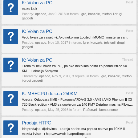
K: Volan za PC
Post
moze lock
Post by:
opsado
,
Jan 9, 2018
in forum:
Igre, konzole, telefoni i drugi
gadgeti
K: Volan za PC
Post
Vedo hvala za savjet :-). Ako neko ima Logitech MOMO, musterija sam.
Post by:
opsado
,
Nov 10, 2017
in forum:
Igre, konzole, telefoni i drugi
gadgeti
K: Volan za PC
Thread
Treba mi neki volan za PC , pa ako neko ima nesto za ponudutiti do 50
KM.... Lokacija Sarajevo
Thread by:
opsado
,
Nov 9, 2017
, 3 replies, in forum:
Igre, konzole, telefoni
i drugi gadgeti
K: MB+CPU do cca 250KM
Post
Vozdra, Odgovara li MB - Foxconn A7DA-S 3.0 - AM3 i AMD Phenom II X3
720 Black edition - AM3 sa coolerom za 140 KM? Detaljno imas na Pik-u:...
Post by:
opsado
,
May 25, 2016
in forum:
Računari i komponente
Prodaja HTPC
Post
Ide prodaja u dijelovima - za raju sa foruma popust na sve po 10KM ili
mozda i vise ;-) http://www.olx.ba/profil/opsado