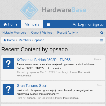
Home
Members
Log in or Sign up
Notable Members
Current Visitors
Recent Activity
Home
Members
opsado
Recent Content by opsado
K:Toner za BizHub 3602P - TNP55
Thread
Zaintersovan sam za kupvinu zamjenskog tonera za Konica Minolta
BizHub 3602P - TNP55 -- ako neko ima
Thread by:
opsado
,
Mar 11, 2025
, 1 replies, in forum:
Računari i
komponente
Gran Turismo Sport
Post
trazim neku besplatnu igricu koja je za volan a da je mogu igrati sa
drugovima. Moze li mi iko pomoci???
Post by:
opsado
,
Jun 28, 2018
in forum:
Igre i konzole