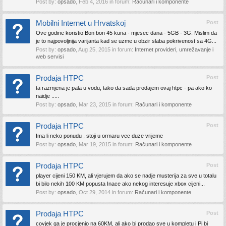
Post by:
opsado
,
Feb 4, 2016
in forum:
Računari i komponente
Mobilni Internet u Hrvatskoj
Post
Ove godine koristio Bon bon 45 kuna - mjesec dana - 5GB - 3G. Mislim da
je to najpovoljnija varijanta kad se uzme u obzir slaba pokrivenost sa 4G...
Post by:
opsado
,
Aug 25, 2015
in forum:
Internet provideri, umrežavanje i
web servisi
Prodaja HTPC
Post
ta razmjena je pala u vodu, tako da sada prodajem ovaj htpc - pa ako ko
naidje .....
Post by:
opsado
,
Mar 23, 2015
in forum:
Računari i komponente
Prodaja HTPC
Post
Ima li neko ponudu , stoji u ormaru vec duze vrijeme
Post by:
opsado
,
Mar 19, 2015
in forum:
Računari i komponente
Prodaja HTPC
Post
player cijeni 150 KM, ali vjerujem da ako se nadje musterija za sve u totalu
bi bilo nekih 100 KM popusta Inace ako nekog interesuje xbox cijeni...
Post by:
opsado
,
Oct 29, 2014
in forum:
Računari i komponente
Prodaja HTPC
Post
covjek ga je procjenio na 60KM, ali ako bi prodao sve u kompletu i Pi bi