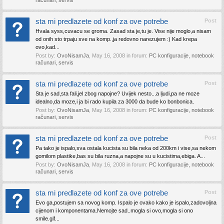
računari, servis
sta mi predlazete od konf za ove potrebe
Post
Hvala syss,cuvacu se groma. Zasad sta je,tu je. Vise nije moglo,a nisam
od onih sto trpaju sve na komp.,ja redovno narezujem :) Kad krepa
ovo,kad...
Post by:
OvoNisamJa
,
May 16, 2008
in forum:
PC konfiguracije, notebook
računari, servis
sta mi predlazete od konf za ove potrebe
Post
Sta je sad,sta fali,jel zbog napojne? Uvijek nesto...a ljudi,pa ne moze
idealno,da moze,i ja bi rado kupila za 3000 da bude ko bonbonica.
Post by:
OvoNisamJa
,
May 16, 2008
in forum:
PC konfiguracije, notebook
računari, servis
sta mi predlazete od konf za ove potrebe
Post
Pa tako je ispalo,sva ostala kucista su bila neka od 200km i vise,sa nekom
gomilom plastike,bas su bila ruzna,a napojne su u kucistima,ebiga. A...
Post by:
OvoNisamJa
,
May 16, 2008
in forum:
PC konfiguracije, notebook
računari, servis
sta mi predlazete od konf za ove potrebe
Post
Evo ga,postujem sa novog komp. Ispalo je ovako kako je ispalo,zadovoljna
cijenom i komponentama.Nemojte sad..mogla si ovo,mogla si ono
smile.gif...