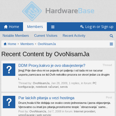
Home
Members
Log in or Sign up
Notable Members
Current Visitors
Recent Activity
Home
Members
OvoNisamJa
Recent Content by OvoNisamJa
DDM Proxy,kakvo je ovo obavjestenje?
Thread
[img] Prije dan-dva mi se pojavilo pri paljenju i od tada mi se racunar
usporio,zamrzava se itd.Ovih nekoliko prozora se otvori jedan za drugim
i...
Thread by:
OvoNisamJa
,
Jan 28, 2009
, 1 replies, in forum:
PC
konfiguracije, notebook računari, servis
Par laickih pitanja u vezi hostinga
Post
Druze,hvala ti.Ne dobijaju se ovako cesto jednostavna i jasna objasnjenja.
Vjerovatno cu imati jos pitanja,prosiricemo teopic `obrazovanja` samo...
Post by:
OvoNisamJa
,
Jul 7, 2008
in forum:
Internet provideri,
umrežavanje i web servisi