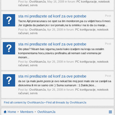
Post by:
OvoNisamJa
,
May 16, 2008
in forum:
PC konfiguracije, notebook
računari, servis
sta mi predlazete od konf za ove potrebe
Post
Tacno.Ajd preracunacu se opet sa tim monitorom,pa cu vidjeti hocu li moci.
Jer izgleda da padam,ko i svi pomalo,na tu sminku i na to da cu manje...
Post by:
OvoNisamJa
,
Apr 26, 2008
in forum:
PC konfiguracije, notebook
računari, servis
sta mi predlazete od konf za ove potrebe
Post
Sto pitas? Nisam bas sigurna,zavisi kako izadjem na kraju sa ostalim
komponentama hocu,stavicu prefinalnu.ali nemam sad vremena jer
moram...
Post by:
OvoNisamJa
,
Apr 26, 2008
in forum:
PC konfiguracije, notebook
računari, servis
sta mi predlazete od konf za ove potrebe
Post
da se i ja malo javim,posto je ovo nekad bio moj post malo ste se zanijeli sa
diskovima ili mi se samo cini :) Suma sumarum : 1.Dakle,bice...
Post by:
OvoNisamJa
,
Apr 26, 2008
in forum:
PC konfiguracije, notebook
računari, servis
Find all content by OvoNisamJa
Find all threads by OvoNisamJa
Home
Members
OvoNisamJa