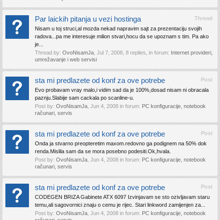
Par laickih pitanja u vezi hostinga
Thread
Nisam u toj struci,al mozda nekad napravim sajt za prezentaciju svojih
radova...pa me interesuje milion stvari,hocu da se upoznam s tim. Pa ako
je...
Thread by:
OvoNisamJa
,
Jul 7, 2008
, 8 replies, in forum:
Internet provideri,
umrežavanje i web servisi
sta mi predlazete od konf za ove potrebe
Post
Evo probavam vray malo,i vidim sad da je 100%,dosad nisam ni obracala
paznju.Slabije sam cackala po scanline-u.
Post by:
OvoNisamJa
,
Jun 4, 2008
in forum:
PC konfiguracije, notebook
računari, servis
sta mi predlazete od konf za ove potrebe
Post
Onda ja stvarno preopteretim maxom.redovno ga podignem na 50% dok
renda.Mislila sam da se mora posebno podesiti.Ok,hvala.
Post by:
OvoNisamJa
,
Jun 4, 2008
in forum:
PC konfiguracije, notebook
računari, servis
sta mi predlazete od konf za ove potrebe
Post
CODEGEN BRIZA Gabinete ATX 6097 Izvinjavam se sto ozivljavam staru
temu,ali sagovornici znaju o cemu je rijec. Stari linkword zamijenjen za...
Post by:
OvoNisamJa
,
Jun 4, 2008
in forum:
PC konfiguracije, notebook