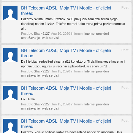
BH Telecom ADSL, Moja TV i Mobile - oficijelni
Post
thread
Pozdrav svima, Imam Fritzbox 7490,prikljucio sam fixni tel na njega
(landline) na fon 1 izlaz. Telefon ne radi kako treba,prima pozive normalo
al...
Post by:
Shark9127
,
Aug 10, 2020
in forum:
Internet provideri,
umrežavanje i web servisi
BH Telecom ADSL, Moja TV i Mobile - oficijelni
Post
thread
Da li je bitan redoslijed zica na rj11 konektoru. Tj da li ima veze hocemo li
npr plavu zicu ugurati u treci pin a plavo-bijelu u cetvrti u rj11...
Post by:
Shark9127
,
Jun 15, 2020
in forum:
Internet provideri,
umrežavanje i web servisi
BH Telecom ADSL, Moja TV i Mobile - oficijelni
Post
thread
Ok Hvala
Post by:
Shark9127
,
Jun 15, 2020
in forum:
Internet provideri,
umrežavanje i web servisi
BH Telecom ADSL, Moja TV i Mobile - oficijelni
Post
thread
Pozdrav, koje je najbolje kablo za povezati od parice do modema. Da li