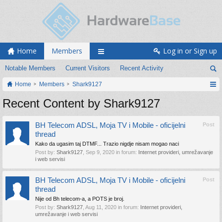
Home
Members
Log in or Sign up
Notable Members
Current Visitors
Recent Activity
Home
Members
Shark9127
Recent Content by Shark9127
BH Telecom ADSL, Moja TV i Mobile - oficijelni
Post
thread
Kako da ugasim taj DTMF... Trazio nigdje nisam mogao naci
Post by:
Shark9127
,
Sep 9, 2020
in forum:
Internet provideri, umrežavanje
i web servisi
BH Telecom ADSL, Moja TV i Mobile - oficijelni
Post
thread
Nije od Bh telecom-a, a POTS je broj.
Post by:
Shark9127
,
Aug 11, 2020
in forum:
Internet provideri,
umrežavanje i web servisi