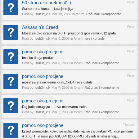
50 strana za prekucat' :)
Post
Sta se treba kucati....koja je knjiga
Post by:
sub3r_x9
,
Mar 10, 2008
in forum:
Računari i komponente
Assassin's Creed
Post
Mozel se ovo igratin na 3.0HT prescott,2 gige rama i 512 grafa
Post by:
sub3r_x9
,
Mar 8, 2008
in forum:
Igre i konzole
pomoc oko procjene
Post
Imal ko da ga prodaje..........
Post by:
sub3r_x9
,
Mar 8, 2008
in forum:
Računari i komponente
pomoc oko procjene
Post
mozel se sta na njemu igrati,,CoD4 i ove ostale
Post by:
sub3r_x9
,
Mar 7, 2008
in forum:
Računari i komponente
pomoc oko procjene
Post
Daj ljudi pomagajte......ovo mi stvarno treba
Post by:
sub3r_x9
,
Mar 7, 2008
in forum:
Računari i komponente
pomoc oko procjene
Thread
Ej ljudi pomagajte, koliko se isplati dati najvise za ovakav PC: intel pentium
4 3.0E HT ili malo jaci ASUS AH2600PRO 512 mb ili neka iz tog...