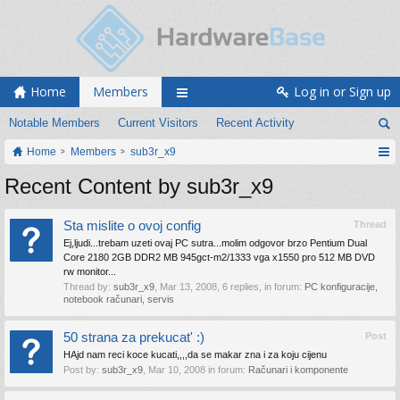
Home
Members
Log in or Sign up
Notable Members
Current Visitors
Recent Activity
Home
Members
sub3r_x9
Recent Content by sub3r_x9
Sta mislite o ovoj config
Thread
Ej,ljudi...trebam uzeti ovaj PC sutra...molim odgovor brzo Pentium Dual
Core 2180 2GB DDR2 MB 945gct-m2/1333 vga x1550 pro 512 MB DVD
rw monitor...
Thread by:
sub3r_x9
,
Mar 13, 2008
, 6 replies, in forum:
PC konfiguracije,
notebook računari, servis
50 strana za prekucat' :)
Post
HAjd nam reci koce kucati,,,,da se makar zna i za koju cijenu
Post by:
sub3r_x9
,
Mar 10, 2008
in forum:
Računari i komponente