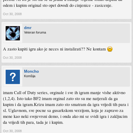
odem i kupim original sto opet dovodi do cinjenice - zasicenje.
Oct 30, 2008
dmr
Veteran foruma
A zasto kupiti igru ako je neces ni instalirati?? Ne kontam
Oct 30, 2008
Moncho
Komšija
imam Call of Duty series, orginale i sve ih igram manje vishe aktivno
(1,2,4). Isto tako BF2 imam orginal zato sto su me natjerali da ga
kupim i da igram.Krizu imam zato sto smatram da igra vrijedi tih para i
sl. Uglavnom, sve pocne sa gusarkskom verzijom, koja je zapravo za
mene kao neki svojevrsni demo, i onda ako mi se svidi igra i zakljucim
da vrijedi tih para, tada je i kupim.
Oct 30, 2008