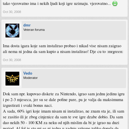
tako vjerovatno ima i nekih ljudi koji igre uzimaju. vjerovatno...
Oct 30, 2008
dmr
Veteran foruma
Ima dosta igara koje sam instalirao probao i nikad vise nisam zaigrao
ali nema ni jedna da sam kupio a nisam instalirao! Dje cu to :mrgreen:
Oct 30, 2008
Vedo
Moderator
Dok sam npr. kupovao diskete za Nintendo, igrao sam jednu jedinu igru
i po 2-3 mjeseca, jer su se dale pofine pare, pa je valja da maksimuma
izgustirati i svaki bonus naci.
A sada, 60% igri koje imam nisam ni instalirao, ne znam sta je, ili sam
se zasitio ili je zbog cinjenice da sam te sve igre dzabe dobio. Da sam
dao nekih 50 - 100 KM za neku od njih mislim da bi je igrao na duzi
period. Al fol je sto mi se ni jedna u zadnje vrijeme toliko dopala da