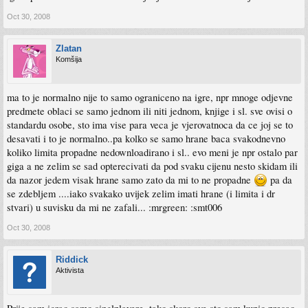
Oct 30, 2008
Zlatan
Komšija
ma to je normalno nije to samo ograniceno na igre, npr mnoge odjevne
predmete oblaci se samo jednom ili niti jednom, knjige i sl. sve ovisi o
standardu osobe, sto ima vise para veca je vjerovatnoca da ce joj se to
desavati i to je normalno..pa kolko se samo hrane baca svakodnevno
koliko limita propadne nedownloadirano i sl.. evo meni je npr ostalo par
giga a ne zelim se sad opterecivati da pod svaku cijenu nesto skidam ili
da nazor jedem visak hrane samo zato da mi to ne propadne
pa da
se zdebljem ....iako svakako uvijek zelim imati hrane (i limita i dr
stvari) u suvisku da mi ne zafali... :mrgreen: :smt006
Oct 30, 2008
Riddick
Aktivista