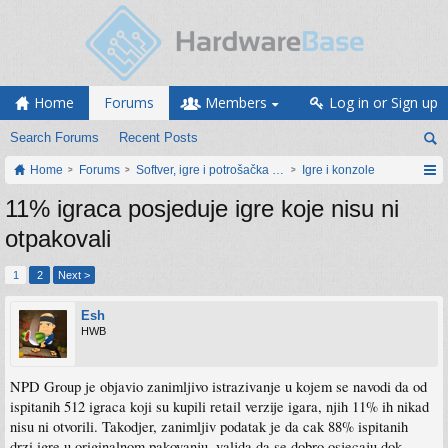
Home
Forums
Members
Log in or Sign up
Search Forums
Recent Posts
Home
Forums
Softver, igre i potrošačka elektronika
Igre i konzole
11% igraca posjeduje igre koje nisu ni
otpakovali
1
2
Next >
Esh
HWB
NPD Group je objavio zanimljivo istrazivanje u kojem se navodi da od
ispitanih 512 igraca koji su kupili retail verzije igara, njih 11% ih nikad
nisu ni otvorili. Takodjer, zanimljiv podatak je da cak 88% ispitanih
drzi igre u originalnom pakovanju, valjda da se dobro osjecaju dok