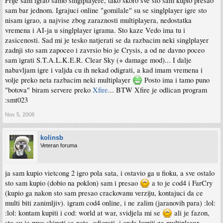
Prije sam igrao samo singlplayere, tako skoro sve sto sam kupio presao
sam bar jednom. Igrajuci online "gomilale" su se singlplayer igre sto
nisam igrao, a najvise zbog zaraznosti multiplayera, nedostatka
vremena i AI-ja u singlplayer igrama. Sto kaze Vedo ima tu i
zasicenosti. Sad mi je tesko natjerati se da razbacim neki singlplayer
zadnji sto sam zapoceo i zavrsio bio je Crysis, a od ne davno poceo
sam igrati S.T.A.L.K.E.R. Clear Sky (+ damage mod)... I dalje
nabavljam igre i valjda cu ih nekad odigrati, a kad imam vremena i
volje preko neta razbacim neki multiplayer
Posto ima i tamo puno
"botova" biram servere preko
Xfire
... BTW Xfire je odlican program
:smt023
Nov 5, 2008
kolinsb
Veteran foruma
ja sam kupio vietcong 2 igro pola sata, i ostavio ga u fioku, a sve ostalo
sto sam kupio (dobio na poklon) sam i presao
a to je cod4 i FarCry
(kupio ga nakon sto sam presao crackovanu verziju, kontajuci da ce
multi biti zanimljiv). igram cod4 online, i ne zalim (jaranovih para) :lol:
:lol: kontam kupiti i cod: world at war, svidjela mi se
ali je fazon,
sto cu je prvo skinuti sa neta, odigrati, i onda kupiti za multiplayer.