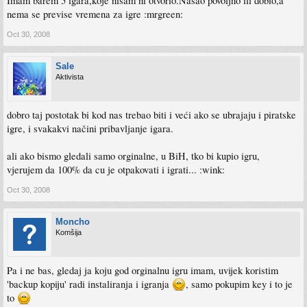
Imam barem 5 igara,koje nisam ni otvorio.Nasao povoljno ili dobio,a
nema se previse vremena za igre :mrgreen:
Oct 30, 2008
Sale
Aktivista
dobro taj postotak bi kod nas trebao biti i veći ako se ubrajaju i piratske
igre, i svakakvi načini pribavljanje igara.
ali ako bismo gledali samo orginalne, u BiH, tko bi kupio igru,
vjerujem da 100% da cu je otpakovati i igrati... :wink:
Oct 30, 2008
Moncho
Komšija
Pa i ne bas, gledaj ja koju god orginalnu igru imam, uvijek koristim
'backup kopiju' radi instaliranja i igranja
, samo pokupim key i to je
to