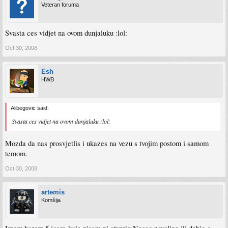
Veteran foruma
Svasta ces vidjet na ovom dunjaluku :lol:
Oct 30, 2008
Esh
HWB
Alibegovic said:
Svasta ces vidjet na ovom dunjaluku :lol:
Mozda da nas prosvjetlis i ukazes na vezu s tvojim postom i samom
temom.
Oct 30, 2008
artemis
Komšija