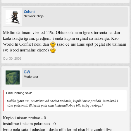
Zeleni
Network Ninja
Mislim da imam vise od 11%. Obicno skinem igre s torrenta na dan
kada izadju igram, predjem, i onda kupim orginal na snizenju. Kao
World In Conflict neki dan
(sad ce me Enis opet peglat sto uzimam
sve ispod normalne cijene)
Oct 30, 2008
GW
Moderator
EnisDonKing said:
Koliko igara ste, nezavisno od nacina nabavke, kupili i niste probali, instalirali i
niste pokrenuli, ili igrali pola sata i odustali zbog bilo kojeg razloga?
Kupio i nisam probao - 0
instalirao i nisam pokrenuo - 0
igrao pola sata i odustao - dosta njih jer mi nisu bile zanimljive