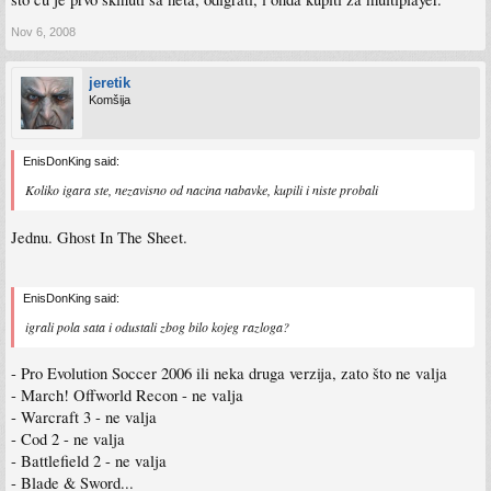
Nov 6, 2008
jeretik
Komšija
EnisDonKing said:
Koliko igara ste, nezavisno od nacina nabavke, kupili i niste probali
Jednu. Ghost In The Sheet.
EnisDonKing said:
igrali pola sata i odustali zbog bilo kojeg razloga?
- Pro Evolution Soccer 2006 ili neka druga verzija, zato što ne valja
- March! Offworld Recon - ne valja
- Warcraft 3 - ne valja
- Cod 2 - ne valja
- Battlefield 2 - ne valja
- Blade & Sword...