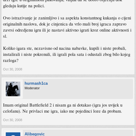
gledaju kutije na polici.
Ovo istrazivanje je zanimljivo i sa aspekta konstantnog kukanja o cijeni
originalnih naslova, dok je cinjenica da vrlo mali broj igraca zapravo
zavrsi odredjenu igru ili je nastavi aktivno igrati kroz online aktivnosti i
sl.
Koliko igara ste, nezavisno od nacina nabavke, kupili i niste probali,
instalirali i niste pokrenuli, ili igrali pola sata i odustali zbog bilo kojeg
razloga?
Oct 30, 2008
hurmash1ca
Moderator
Imam original Battlefield 2 i nisam ga ni dotakao (igra jos uvijek u
celofanu). Ne privlaci me igra, iako me pojedinci loze da probam.
Oct 30, 2008
Alibegovic