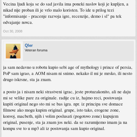
Vecina ljudi koja se do sad javila ima poneki naslov koji je kupljen, a
nikad nije proban ili je vrlo malo koristen. To ide u prilog tezi
"informisanje - pracenje razvoja igre, recenzije, demo i sl" pa tek
odvajanje novca.
Oct 30, 2008
Qler
Veteran foruma
ja sam nedavno u robotu kupio sebi age of mythology i prince of persia,
PoP sam igrao, a AOM nisam ni snimo. nekako il mi je mrsko, ili nesto
drugo iskrsne, sta ja znam.
a posto ja i nisam neki strastveni igrac, jeste protuzakonito, ali ne daju
mi se velike pare za originale. radije cu iz, hajmo reci, postovanja
kupiti original nego sto mi se bas igra. npr. iz principa sve domace
filmove ako mogu kupim original. grupe, isto tako, erogene zone,
konvoj, macbeth, njih i volim poslusati (pogotovo zone) kupujem
original, pusenje, sta ja znam jos neki. da se razumijemo imam ja na
kompu sve to u mp3 ali iz postovanja sam kupio original.