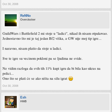
Oct 30, 2008
ReNNo
Overclocker
GuildWars i Battlefield 2 mi stoje u "ladici", nikad ih nisam otpakovao.
Jednostavno što mi je taj jedan Bf2 viška, a GW nije moj tip igre...
I naravno, nisam platio da stoje u ladici.
Sve te igre su vecinom pokloni pa se ljudima ne svide.
Ne vidim razloga da svih tih 11% kupi igru da bi bila kao ukras na
polici...
Ono što se plati će se ako ništa na silu igrat
Oct 30, 2008
Esh
HWB