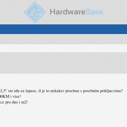
,5'' sto idu za lapase, il je to nekakav poseban s posebnim prikljuccima?
00KM i vise!
ce pro duo i m2!