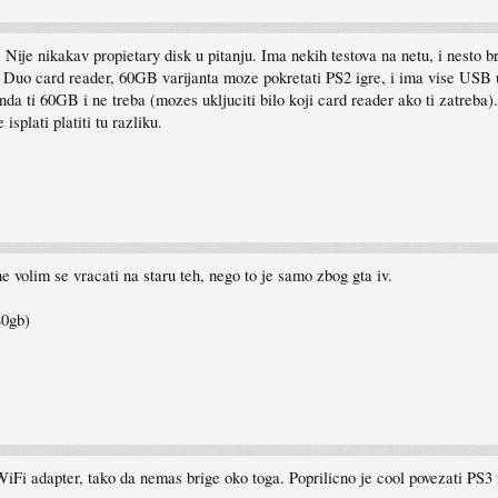
Nije nikakav propietary disk u pitanju. Ima nekih testova na netu, i nesto b
 card reader, 60GB varijanta moze pokretati PS2 igre, i ima vise USB ulaz
da ti 60GB i ne treba (mozes ukljuciti bilo koji card reader ako ti zatreba).
isplati platiti tu razliku.
e volim se vracati na staru teh, nego to je samo zbog gta iv.
80gb)
i adapter, tako da nemas brige oko toga. Poprilicno je cool povezati PS3 