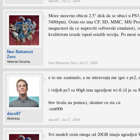
daco87
,
Jul 17, 2008
Moze naravno obicni 2.5" disk da se ubaci u PS3. 
5400rpm). Osim sto ima CF, SD, MMC, MS/ Pro Duo
mogucnost da ce napraviti softverski emulator), on
kvalitetom izrade ispod ostalih verzija. Po meni se 
Neo Bahamut
Zero
Veteran foruma
Neo Bahamut Zero
,
Jul 17, 2008
e to me zanimalo, a ne interesuju me igre s ps2, n
i vidjoh ps3 sa 60gb ima ugradjeni wi-fi (il je sa 
btw hvala na pomoci, skontat cu sta cu
:smt006
daco87
Aktivista
daco87
,
Jul 17, 2008
Svi modeli osim onoga od 20GB imaju ugradjen WiF