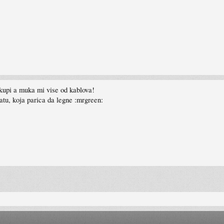
u skupi a muka mi vise od kablova!
atu, koja parica da legne :mrgreen: