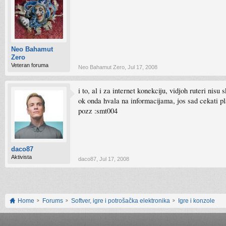
Neo Bahamut
Zero
Veteran foruma
Neo Bahamut Zero
,
Jul 17, 2008
i to, al i za internet konekciju, vidjoh ruteri nis
ok onda hvala na informacijama, jos sad cekati pl
pozz :smt004
daco87
Aktivista
daco87
,
Jul 17, 2008
Home
Forums
Softver, igre i potrošačka elektronika
Igre i konzole