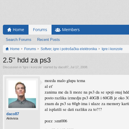
Home
Forums
Members
Search Forums
Recent Posts
Home
Forums
Softver, igre i potrošačka elektronika
Igre i konzole
2.5'' hdd za ps3
Discussion in '
Igre i konzole
' started by
daco87
,
Jul 17, 2008
.
mozda malo glupa tema
al et'
zanima me da li moze na ps3 da se spoji onaj hdd2
posto razlika izmedju ps3 40GB i 60GB je oko 3
znam da ps3 sa 60gb ima i ulaze za memory karti
al isplatili se dati razliku za to?!?
daco87
Aktivista
pozz :smt006