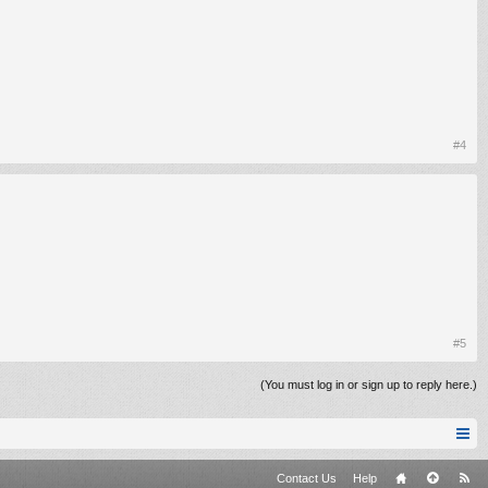
#4
#5
(You must log in or sign up to reply here.)
Contact Us
Help