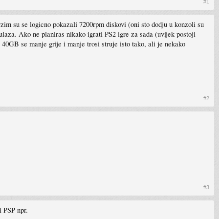
#1
rzim su se logicno pokazali 7200rpm diskovi (oni sto dodju u konzoli su
a. Ako ne planiras nikako igrati PS2 igre za sada (uvijek postoji
 40GB se manje grije i manje trosi struje isto tako, ali je nekako
#2
#3
i PSP npr.