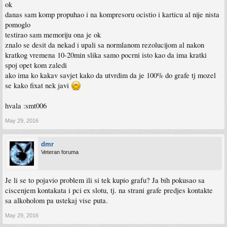
ok
danas sam komp propuhao i na kompresoru ocistio i karticu al nije nista
pomoglo
testirao sam memoriju ona je ok
znalo se desit da nekad i upali sa normlanom rezolucijom al nakon
kratkog vremena 10-20min slika samo pocrni isto kao da ima kratki
spoj opet kom zaledi
ako ima ko kakav savjet kako da utvrdim da je 100% do grafe tj mozel
se kako fixat nek javi
hvala :smt006
May 29, 2016
dmr
Veteran foruma
Je li se to pojavio problem ili si tek kupio grafu? Ja bih pokusao sa
ciscenjem kontakata i pci ex slotu, tj. na strani grafe predjes kontakte
sa alkoholom pa ustekaj vise puta.
May 29, 2016