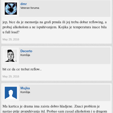
dmr
Veteran foruma
jep, bice da je memorija na grafi prnula ili joj treba dobar reflowing, a
probaj alkoholom a ne ispuhivanjem. Kojika je temperatura inace bila
u full load?
May 29, 2016
Decerto
Komšija
bit ce da ce trebat reflow..
May 29, 2016
Mujka
Komšija
Ma kartica je drama ima zaista dobro hladjene. Znaci problem je
nastao prije propuhivanja itd. Probao sam zasad alkoholom i u drugom