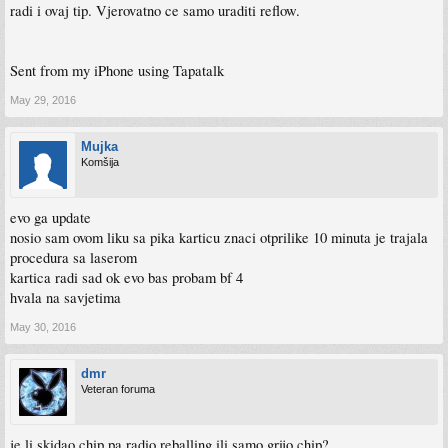
radi i ovaj tip. Vjerovatno ce samo uraditi reflow.
Sent from my iPhone using Tapatalk
May 29, 2016
Mujka
Komšija
evo ga update
nosio sam ovom liku sa pika karticu znaci otprilike 10 minuta je trajala
procedura sa laserom
kartica radi sad ok evo bas probam bf 4
hvala na savjetima
May 30, 2016
dmr
Veteran foruma
je li skidao chip pa radio reballing ili samo grijo chip?