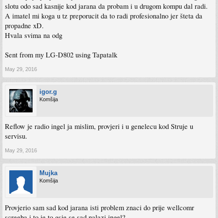
slotu odo sad kasnije kod jarana da probam i u drugom kompu dal radi.
A imatel mi koga u tz preporucit da to radi profesionalno jer šteta da
propadne xD.
Hvala svima na odg
Sent from my LG-D802 using Tapatalk
May 29, 2016
igor.g
Komšija
Reflow je radio ingel ja mislim, provjeri i u genelecu kod Struje u
servisu.
May 29, 2016
Mujka
Komšija
Provjerio sam sad kod jarana isti problem znaci do prije wellcomr
screeba i to je to gsje se sad nalazi ingel?