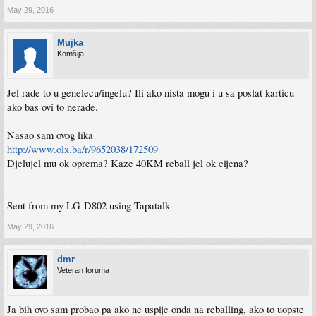
May 29, 2016
Mujka
Komšija
Jel rade to u genelecu/ingelu? Ili ako nista mogu i u sa poslat karticu
ako bas ovi to nerade.
Nasao sam ovog lika
http://www.olx.ba/r/9652038/172509
Djelujel mu ok oprema? Kaze 40KM reball jel ok cijena?
Sent from my LG-D802 using Tapatalk
May 29, 2016
dmr
Veteran foruma
Ja bih ovo sam probao pa ako ne uspije onda na reballing, ako to uopste