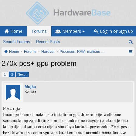
Home
Forums
Members
Log in or Sign up
Search Forums
Recent Posts
Home
Forums
Hardver
Procesori, RAM, matične ploče i grafičke karti
270x pcs+ gpu problem
1
2
Next >
Mujka
Komšija
Pozz raja
Imam problem da nakon sto instaliram gpu drivere prije wellcome
screena komp zaledi (to znam jer numlock ne reaguje) a ekran je ono
ko upaljen al samo crno nije u standbyu karta je powercolor 270x pcs+
bez drivera tj sa onim vga standard komp radi normala boota fino sve