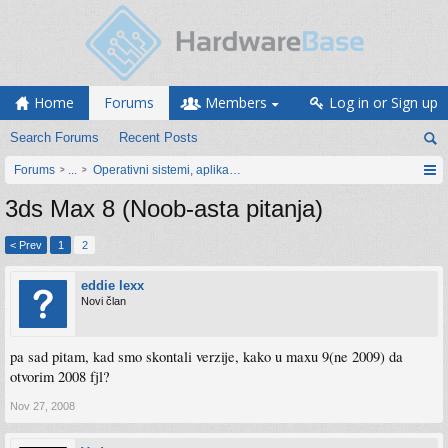
Home
Forums
Members
Log in or Sign up
Search Forums
Recent Posts
Forums
...
Operativni sistemi, aplikacije i programiranje
3ds Max 8 (Noob-asta pitanja)
< Prev
1
2
eddie lexx
Novi član
pa sad pitam, kad smo skontali verzije, kako u maxu 9(ne 2009) da
otvorim 2008 fjl?
Nov 27, 2008