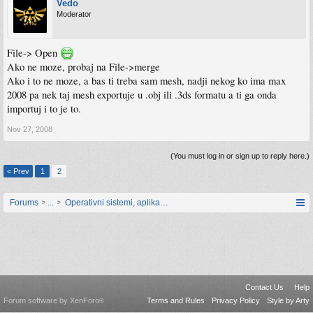
Vedo
Moderator
File-> Open
Ako ne moze, probaj na File->merge
Ako i to ne moze, a bas ti treba sam mesh, nadji nekog ko ima max
2008 pa nek taj mesh exportuje u .obj ili .3ds formatu a ti ga onda
importuj i to je to.
Nov 27, 2008
(You must log in or sign up to reply here.)
< Prev
1
2
Forums
...
Operativni sistemi, aplikacije i programiranje
Contact Us
Help
Forum software by XenForo
Terms and Rules
Privacy Policy
Style by Arty
®