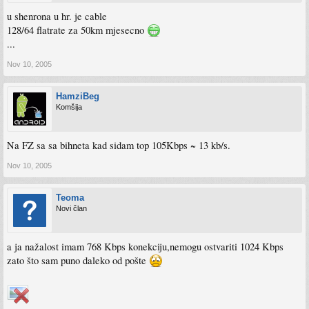
u shenrona u hr. je cable
128/64 flatrate za 50km mjesecno
...
Nov 10, 2005
HamziBeg
Komšija
Na FZ sa sa bihneta kad sidam top 105Kbps ~ 13 kb/s.
Nov 10, 2005
Teoma
Novi član
a ja nažalost imam 768 Kbps konekciju,nemogu ostvariti 1024 Kbps
zato što sam puno daleko od pošte