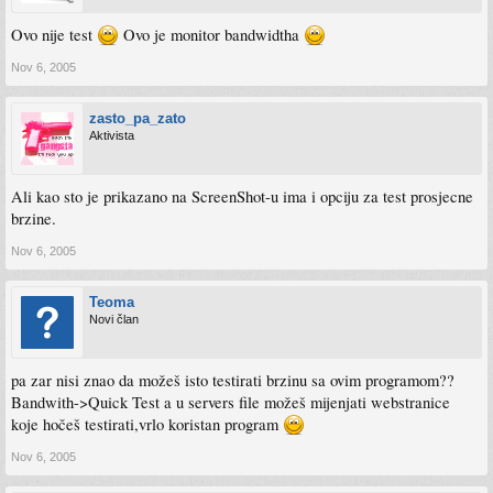
Ovo nije test
Ovo je monitor bandwidtha
Nov 6, 2005
zasto_pa_zato
Aktivista
Ali kao sto je prikazano na ScreenShot-u ima i opciju za test prosjecne
brzine.
Nov 6, 2005
Teoma
Novi član
pa zar nisi znao da možeš isto testirati brzinu sa ovim programom??
Bandwith->Quick Test a u servers file možeš mijenjati webstranice
koje hočeš testirati,vrlo koristan program
Nov 6, 2005