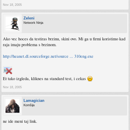
Nov 18, 2005
Zeleni
Network Ninja
Ako vec hoces da testiras brzinu, skini ovo. Mi ga u firmi koristimo kad
raja imaju problema s brzinom.
http://heanet.dl.sourceforge.net/source ... 310eng.exe
Et tako izgleda, kliknes na standard test, i cekas
Nov 18, 2005
Lamagician
Komšija
ne ide meni taj link.