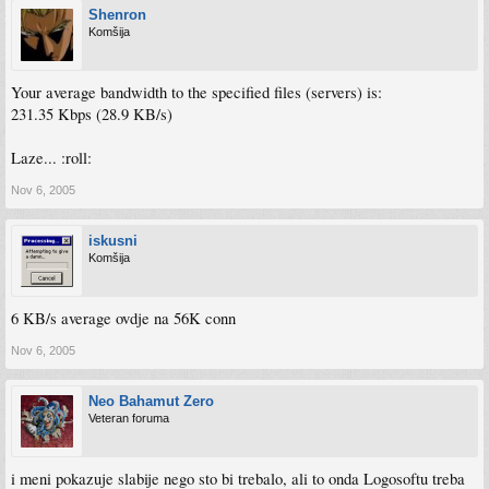
Shenron
Komšija
Your average bandwidth to the specified files (servers) is:
231.35 Kbps (28.9 KB/s)
Laze... :roll:
Nov 6, 2005
iskusni
Komšija
6 KB/s average ovdje na 56K conn
Nov 6, 2005
Neo Bahamut Zero
Veteran foruma
i meni pokazuje slabije nego sto bi trebalo, ali to onda Logosoftu treba