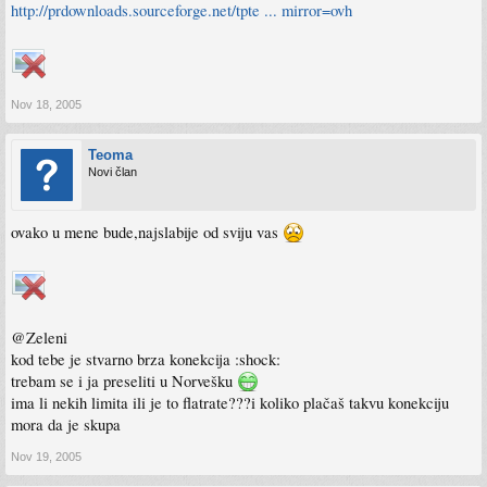
http://prdownloads.sourceforge.net/tpte ... mirror=ovh
Nov 18, 2005
Teoma
Novi član
ovako u mene bude,najslabije od sviju vas
@Zeleni
kod tebe je stvarno brza konekcija :shock:
trebam se i ja preseliti u Norvešku
ima li nekih limita ili je to flatrate???i koliko plačaš takvu konekciju
mora da je skupa
Nov 19, 2005