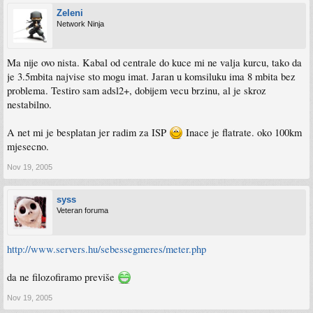
Zeleni
Network Ninja
Ma nije ovo nista. Kabal od centrale do kuce mi ne valja kurcu, tako da
je 3.5mbita najvise sto mogu imat. Jaran u komsiluku ima 8 mbita bez
problema. Testiro sam adsl2+, dobijem vecu brzinu, al je skroz
nestabilno.
A net mi je besplatan jer radim za ISP
Inace je flatrate. oko 100km
mjesecno.
Nov 19, 2005
syss
Veteran foruma
http://www.servers.hu/sebessegmeres/meter.php
da ne filozofiramo previše
Nov 19, 2005