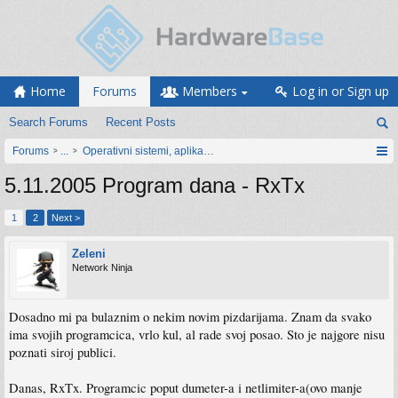
Home
Forums
Members
Log in or Sign up
Search Forums
Recent Posts
Forums
...
Operativni sistemi, aplikacije i programiranje
5.11.2005 Program dana - RxTx
1
2
Next >
Zeleni
Network Ninja
Dosadno mi pa bulaznim o nekim novim pizdarijama. Znam da svako
ima svojih programcica, vrlo kul, al rade svoj posao. Sto je najgore nisu
poznati siroj publici.
Danas, RxTx. Programcic poput dumeter-a i netlimiter-a(ovo manje