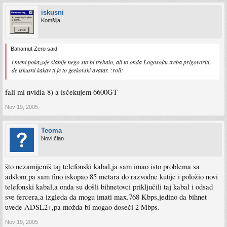
iskusni
Komšija
Bahamut Zero said:
i meni pokazuje slabije nego sto bi trebalo, ali to onda Logosoftu treba prigovoriti.
de iskusni kakav ti je to geekovski avatar. :roll:
fali mi nvidia 8) a isčekujem 6600GT
Nov 19, 2005
Teoma
Novi član
što nezamijeniš taj telefonski kabal,ja sam imao isto problema sa
adslom pa sam fino iskopao 85 metara do razvodne kutije i položio novi
telefonski kabal,a onda su došli bihnetovci priključili taj kabal i odsad
sve fercera,a izgleda da mogu imati max.768 Kbps,jedino da bihnet
uvede ADSL2+,pa možda bi mogao doseči 2 Mbps.
Nov 19, 2005