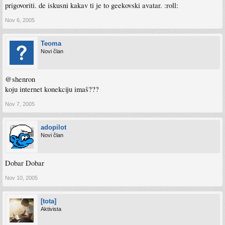
prigovoriti. de iskusni kakav ti je to geekovski avatar. :roll:
Nov 6, 2005
Teoma
Novi član
@shenron
koju internet konekciju imaš???
Nov 7, 2005
adopilot
Novi član
Dobar Dobar
Nov 10, 2005
[tota]
Aktivista