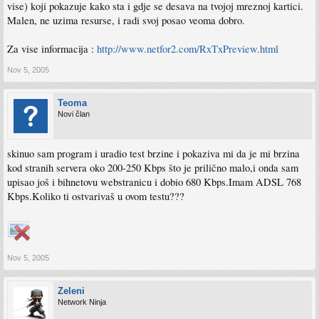
vise) koji pokazuje kako sta i gdje se desava na tvojoj mreznoj kartici.
Malen, ne uzima resurse, i radi svoj posao veoma dobro.
Za vise informacija :
http://www.netfor2.com/RxTxPreview.html
Nov 5, 2005
Teoma
Novi član
skinuo sam program i uradio test brzine i pokaziva mi da je mi brzina
kod stranih servera oko 200-250 Kbps što je prilično malo,i onda sam
upisao još i bihnetovu webstranicu i dobio 680 Kbps.Imam ADSL 768
Kbps.Koliko ti ostvarivaš u ovom testu???
Nov 5, 2005
Zeleni
Network Ninja