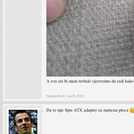
A evo sta bi meni trebalo vjerovatno da radi kak
SpookyMoO
,
Jan 8, 2019
Da to nije 8pin ATX adapter za maticnu plocu