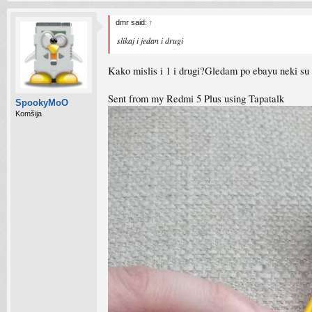
dmr said:
↑
slikaj i jedan i drugi
Kako mislis i 1 i drugi?Gledam po ebayu neki su is
Sent from my Redmi 5 Plus using Tapatalk
SpookyMoO
Komšija