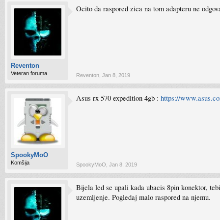
Ocito da raspored zica na tom adapteru ne odgova
Reventon
Veteran foruma
Reventon
,
Jan 8, 2019
Asus rx 570 expedition 4gb :
https://www.asus.
SpookyMoO
Komšija
SpookyMoO
,
Jan 8, 2019
Bijela led se upali kada ubacis 8pin konektor, te
uzemljenje. Pogledaj malo raspored na njemu.