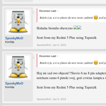
Reventon said:
↑
Rekoh ti ja, a ti se plasio da nece nesto zadimiti
jesil 
Hahaha bismilu obavezno
Sent from my Redmi 5 Plus using Tapatalk
SpookyMoO
Komšija
SpookyMoO
,
Jan 6, 2019
Reventon said:
↑
Rekoh ti ja, a ti se plasio da nece nesto zadimiti
jesil 
Haj mi sad ovo objasni!?Stavio 6 na 8 pin adapter
ustekam samo 6 pinski svoj, gori crvena lampica i
SpookyMoO
Sent from my Redmi 5 Plus using Tapatalk
Komšija
SpookyMoO
,
Jan 8, 2019