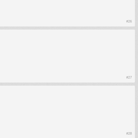
#26
#27
#28