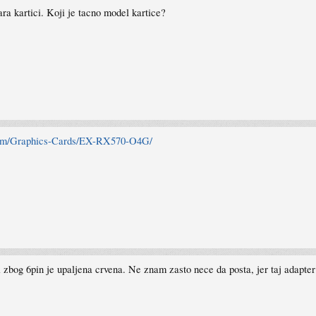
ra kartici. Koji je tacno model kartice?
com/Graphics-Cards/EX-RX570-O4G/
bi zbog 6pin je upaljena crvena. Ne znam zasto nece da posta, jer taj adapt