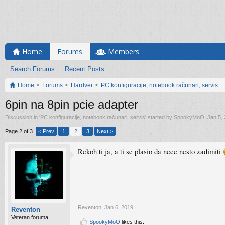
Home
Forums
Members
Search Forums
Recent Posts
Home
Forums
Hardver
PC konfiguracije, notebook računari, servis
6pin na 8pin pcie adapter
Discussion in '
PC konfiguracije, notebook računari, servis
' started by
SpookyMoO
,
Jan 5,
Page 2 of 3
< Prev
1
2
3
Next >
Rekoh ti ja, a ti se plasio da nece nesto zadimiti
Reventon
,
Jan 6, 2019
Reventon
Veteran foruma
SpookyMoO
likes this.