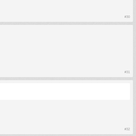
#30
#31
#32