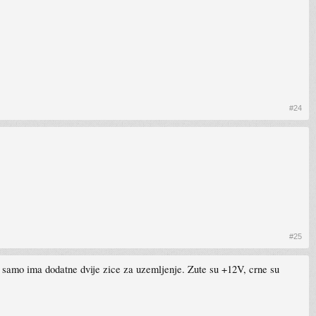
#24
#25
er samo ima dodatne dvije zice za uzemljenje. Zute su +12V, crne su