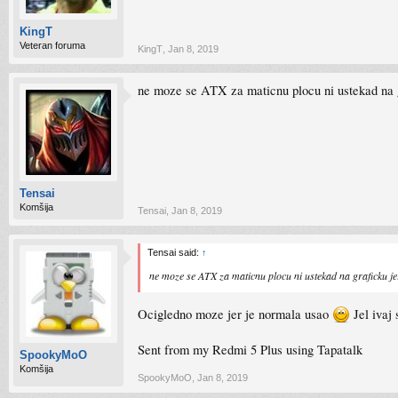
KingT
Veteran foruma
KingT
,
Jan 8, 2019
ne moze se ATX za maticnu plocu ni ustekad na gr
Tensai
Komšija
Tensai
,
Jan 8, 2019
Tensai said:
↑
ne moze se ATX za maticnu plocu ni ustekad na graficku jer
Ocigledno moze jer je normala usao
Jel ivaj
Sent from my Redmi 5 Plus using Tapatalk
SpookyMoO
Komšija
SpookyMoO
,
Jan 8, 2019