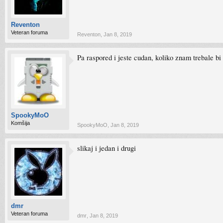
Reventon
Veteran foruma
Reventon
,
Jan 8, 2019
Pa raspored i jeste cudan, koliko znam trebale bi 
SpookyMoO
Komšija
SpookyMoO
,
Jan 8, 2019
slikaj i jedan i drugi
dmr
Veteran foruma
dmr
,
Jan 8, 2019