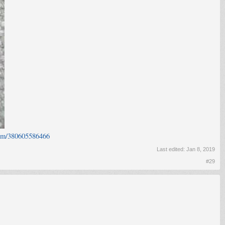
/itm/380605586466
Last edited:
Jan 8, 2019
#29