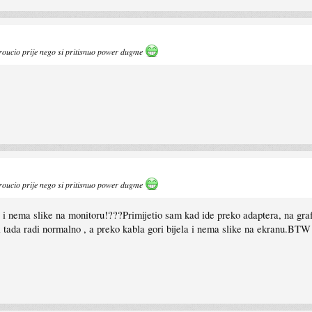
proucio prije nego si pritisnuo power dugme
proucio prije nego si pritisnuo power dugme
 i nema slike na monitoru!???Primijetio sam kad ide preko adaptera, na grafi
 tada radi normalno , a preko kabla gori bijela i nema slike na ekranu.BTW 