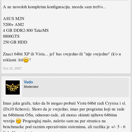
A ne navedoh kompletnu konfiguraciju, mozda sam treb'o...
ASUS M2N
5200+ AM2
4 GB DDR2-800 TakeMS
8800GTS
250 GB HDD
Znaci 64bit XP ili Vista... jel' bas svejedno ili "nije svejedno" (k'o u
reklami :lol
?
Oct 10, 2007
Vedo
Moderator
Imas jaku grafu, tako da bi mogao probati Vistu 64bit radi Crysisa i sl.
(Dx10 fichersi). Skoro da je svejedno, imas par programa koji ne rade
na 64bitnom OSu, odnosno rade, ali moras skinuti njihovu 64bitnu
verziju
Progooglaj malo, naletio sam na par stranica na
benchmarke pod raznim operativnim sistemima, ali razlika je +/- 5 - 6