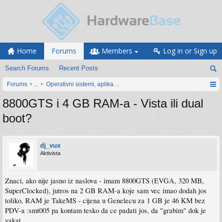
Home
Forums
Members
Log in or Sign up
Search Forums
Recent Posts
Forums
...
Operativni sistemi, aplikacije i programiranje
8800GTS i 4 GB RAM-a - Vista ili dual
boot?
dj_vux
Aktivista
Znaci, ako nije jasno iz naslova - imam 8800GTS (EVGA, 320 MB,
SuperClocked), jutros na 2 GB RAM-a koje sam vec imao dodah jos
toliko, RAM je TakeMS - cijena u Genelecu za 1 GB je 46 KM bez
PDV-a :smt005 pa kontam tesko da ce padati jos, da "grabim" dok je
vakat.