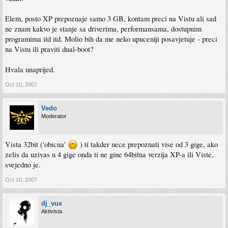
Elem, posto XP prepoznaje samo 3 GB, kontam preci na Vistu ali sad
ne znam kakvo je stanje sa driverima, performansama, dostupnim
programima itd itd. Molio bih da me neko upuceniji posavjetuje - preci
na Vistu ili praviti dual-boot?
Hvala unaprijed.
Oct 10, 2007
Vedo
Moderator
Vista 32bit ('obicna'
) ti takder nece prepoznati vise od 3 gige, ako
zelis da uzivas u 4 gige onda ti ne gine 64bitna verzija XP-a ili Viste,
svejedno je.
Oct 10, 2007
dj_vux
Aktivista