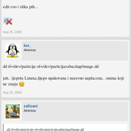
edit evo i slika pih...
Aug 25, 2008
tux_
Aktivista
dd if=/dev/particija of=/dev/particijazabackup/image.dd
jah.. ljepota Linuxa,lijepo upakovana i naravno naplacena.. onima koji
ne znaju
Aug 25, 2008
zalizani
Aktivista
dd if=/dev/particija of=/dev/particijazabackup/image.dd