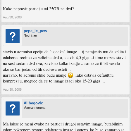
Kako napravit particiju od 25GB na dvd?
Aug 30, 2008
pepe_le_pew
Novi član
stavis u acronisu opciju da "isjecka" image .. tj namjestis mu da splita i
odaberes recimo za velicinu dvd-a, stavis 4,5 giga ..i time mozes stavit
na sest-sedam dvd-ova, zavisno kolko izadje .. samo ce ti bit veselo
ako se bar jedan od tih dvd-ova osteti ..
naravno, te acronis slike budu manje
..ako ostavis defaultnu
kompresiju, moguce da ce te image izaci oko 15-20 giga ...
Aug 30, 2008
Alibegovic
Veteran foruma
Ma lakse je meni ovako na particiji drugoj ostavim image, butabilnim
cdom pokrenem restore odaberem image i gotovo, ko bi se zamarao sa