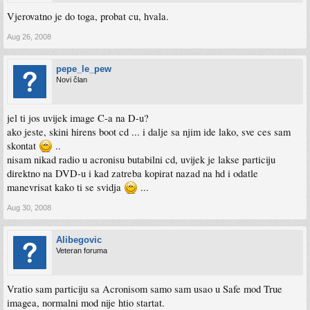
Vjerovatno je do toga, probat cu, hvala.
Aug 26, 2008
pepe_le_pew
Novi član
jel ti jos uvijek image C-a na D-u?
ako jeste, skini hirens boot cd ... i dalje sa njim ide lako, sve ces sam
skontat
..
nisam nikad radio u acronisu butabilni cd, uvijek je lakse particiju
direktno na DVD-u i kad zatreba kopirat nazad na hd i odatle
manevrisat kako ti se svidja
...
Aug 30, 2008
Alibegovic
Veteran foruma
Vratio sam particiju sa Acronisom samo sam usao u Safe mod True
imagea, normalni mod nije htio startat.