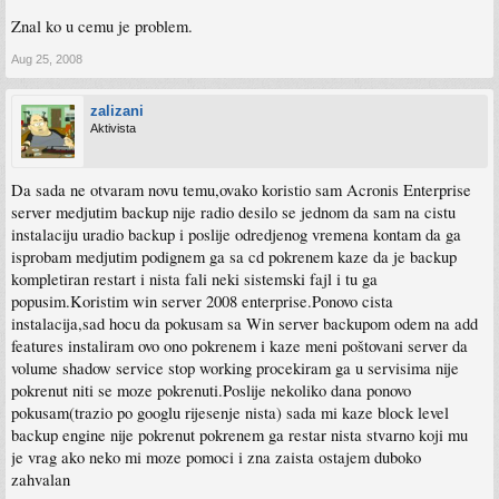
Znal ko u cemu je problem.
Aug 25, 2008
zalizani
Aktivista
Da sada ne otvaram novu temu,ovako koristio sam Acronis Enterprise
server medjutim backup nije radio desilo se jednom da sam na cistu
instalaciju uradio backup i poslije odredjenog vremena kontam da ga
isprobam medjutim podignem ga sa cd pokrenem kaze da je backup
kompletiran restart i nista fali neki sistemski fajl i tu ga
popusim.Koristim win server 2008 enterprise.Ponovo cista
instalacija,sad hocu da pokusam sa Win server backupom odem na add
features instaliram ovo ono pokrenem i kaze meni poštovani server da
volume shadow service stop working procekiram ga u servisima nije
pokrenut niti se moze pokrenuti.Poslije nekoliko dana ponovo
pokusam(trazio po googlu rijesenje nista) sada mi kaze block level
backup engine nije pokrenut pokrenem ga restar nista stvarno koji mu
je vrag ako neko mi moze pomoci i zna zaista ostajem duboko
zahvalan