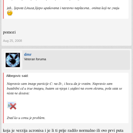
jah.. ljepota Linuxa,lijepo upakovana i naravno naplacena.. onima koji ne znaju
pomozi
Aug 25, 2008
dmr
Veteran foruma
Alibegovic said:
Napravio sam image particije C: na D:, i hocu da je vratim. Napravio sam
butabilni cd u true imageu, butam sa njega i zaglavi na ovom ekranu, pola sata se
nista ne desava:
Znal ko u cemu je problem.
koja je verzija acronisa i je li ti prije radilo normalno ili ovo prvi puta