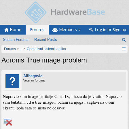
Home
Forums
Members
Log in or Sign up
Search Forums
Recent Posts
Forums
...
Operativni sistemi, aplikacije i programiranje
Acronis True image problem
Alibegovic
Veteran foruma
Napravio sam image particije C: na D:, i hocu da je vratim. Napravio
sam butabilni cd u true imageu, butam sa njega i zaglavi na ovom
ekranu, pola sata se nista ne desava: