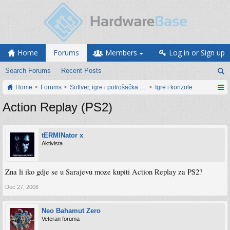
Home
Forums
Members
Log in or Sign up
Search Forums
Recent Posts
Home
Forums
Softver, igre i potrošačka elektronika
Igre i konzole
Action Replay (PS2)
tERMINator x
Aktivista
Zna li iko gdje se u Sarajevu moze kupiti Action Replay za PS2?
Dec 27, 2006
Neo Bahamut Zero
Veteran foruma