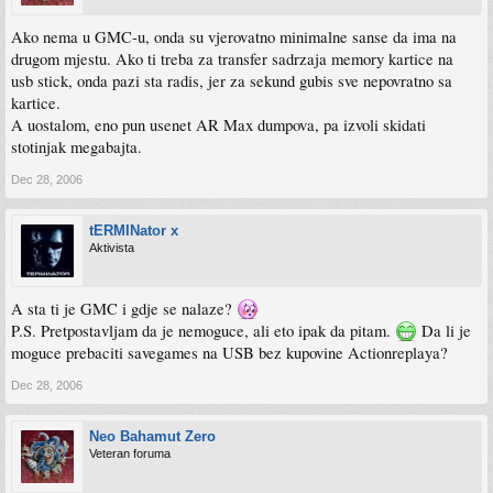
Ako nema u GMC-u, onda su vjerovatno minimalne sanse da ima na
drugom mjestu. Ako ti treba za transfer sadrzaja memory kartice na
usb stick, onda pazi sta radis, jer za sekund gubis sve nepovratno sa
kartice.
A uostalom, eno pun usenet AR Max dumpova, pa izvoli skidati
stotinjak megabajta.
Dec 28, 2006
tERMINator x
Aktivista
A sta ti je GMC i gdje se nalaze?
P.S. Pretpostavljam da je nemoguce, ali eto ipak da pitam.
Da li je
moguce prebaciti savegames na USB bez kupovine Actionreplaya?
Dec 28, 2006
Neo Bahamut Zero
Veteran foruma