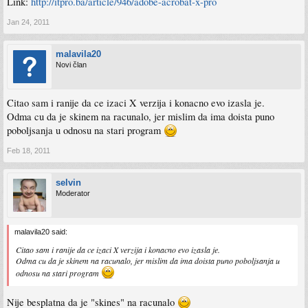
Link:
http://itpro.ba/article/946/adobe-acrobat-x-pro
Jan 24, 2011
malavila20
Novi član
Citao sam i ranije da ce izaci X verzija i konacno evo izasla je.
Odma cu da je skinem na racunalo, jer mislim da ima doista puno
poboljsanja u odnosu na stari program
Feb 18, 2011
selvin
Moderator
malavila20 said:
Citao sam i ranije da ce izaci X verzija i konacno evo izasla je.
Odma cu da je skinem na racunalo, jer mislim da ima doista puno poboljsanja u
odnosu na stari program
Nije besplatna da je "skines" na racunalo