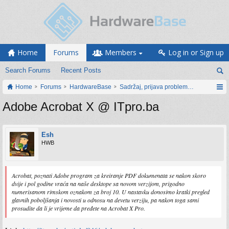
Home
Forums
Members
Log in or Sign up
Search Forums
Recent Posts
Home
Forums
HardwareBase
Sadržaj, prijava problema i prijedlozi
Adobe Acrobat X @ ITpro.ba
Esh
HWB
Acrobat, poznati Adobe program za kreiranje PDF dokumenata se nakon skoro
dvije i pol godine vraća na naše desktope sa novom verzijom, prigodno
numerisanom rimskom oznakom za broj 10. U nastavku donosimo kratki pregled
glavnih poboljšanja i novosti u odnosu na devetu verziju, pa nakon toga sami
prosudite da li je vrijeme da pređete na Acrobat X Pro.