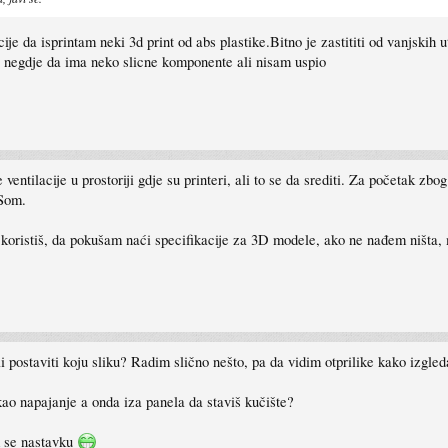
e da isprintam neki 3d print od abs plastike.Bitno je zastititi od vanjskih ut
i negdje da ima neko slicne komponente ali nisam uspio
ventilacije u prostoriji gdje su printeri, ali to se da srediti. Za početak z
Som.
koristiš, da pokušam naći specifikacije za 3D modele, ako ne nađem ništa, m
 postaviti koju sliku? Radim slično nešto, pa da vidim otprilike kako izgled
 kao napajanje a onda iza panela da staviš kučište?
em se nastavku