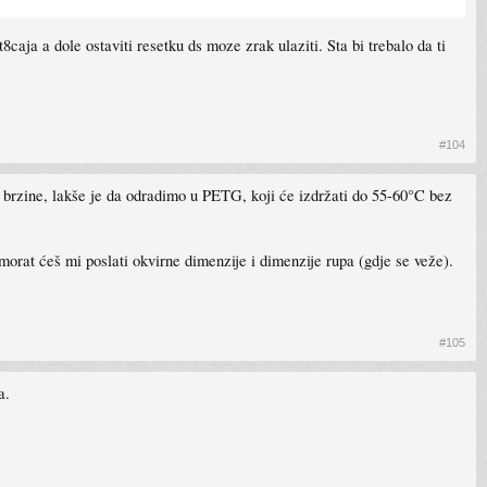
8caja a dole ostaviti resetku ds moze zrak ulaziti. Sta bi trebalo da ti
#104
bog brzine, lakše je da odradimo u PETG, koji će izdržati do 55-60°C bez
orat ćeš mi poslati okvirne dimenzije i dimenzije rupa (gdje se veže).
#105
a.