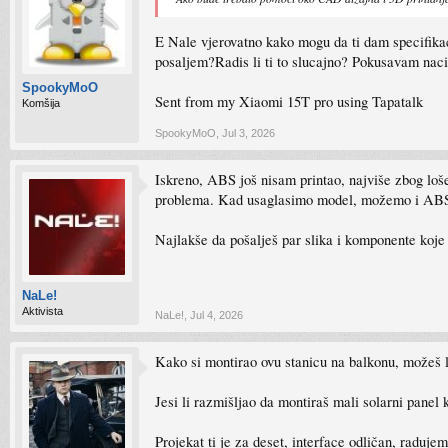
E Nale vjerovatno kako mogu da ti dam specifikacij
posaljem?Radis li ti to slucajno? Pokusavam nac
SpookyMoO
Sent from my Xiaomi 15T pro using Tapatalk
Komšija
SpookyMoO
,
Jul 3, 2026
Iskreno, ABS još nisam printao, najviše zbog loše 
problema. Kad usaglasimo model, možemo i AB
Najlakše da pošalješ par slika i komponente koje 
NaLe!
Aktivista
NaLe!
,
Jul 4, 2026
Kako si montirao ovu stanicu na balkonu, možeš li
Jesi li razmišljao da montiraš mali solarni panel
Projekat ti je za deset, interface odličan, raduj