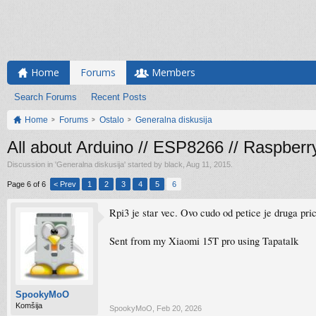
Home
Forums
Members
Search Forums
Recent Posts
Home
Forums
Ostalo
Generalna diskusija
All about Arduino // ESP8266 // Raspberr
Discussion in '
Generalna diskusija
' started by
black
,
Aug 11, 2015
.
Page 6 of 6
< Prev
1
2
3
4
5
6
Rpi3 je star vec. Ovo cudo od petice je druga pri
Sent from my Xiaomi 15T pro using Tapatalk
SpookyMoO
Komšija
SpookyMoO
,
Feb 20, 2026