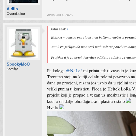
Aldiin
Overclocker
Aldiin
,
Jul 4, 2026
Aldiin said:
↑
Kako si montirao ovu stanicu na balkonu, možeš li postaviti
Jesi li razmišljao da montiraš mali solarni panel kao napa
Projekat ti je za deset, interface odličan, radujem se nasta
SpookyMoO
Komšija
Pa kolega
@NaLe!
mi printa tek tj zavrsio je ku
Trenutno stoji na kutiji od alu roletni povezano n
dana po procjeni, nisam jos uspio da u cjelini t
veliki punim tj koristicu. Ploca je Heltek LoRa 
projekt koji je propao a vezan uz meshtastic i lo
kuci a on dalje obrađuje sve i plasira ostalo
Hvala