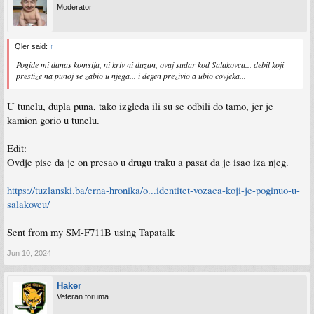
Moderator
Qler said:
↑
Pogide mi danas komsija, ni kriv ni duzan, ovaj sudar kod Salakovca... debil koji
prestize na punoj se zabio u njega... i degen prezivio a ubio covjeka...
U tunelu, dupla puna, tako izgleda ili su se odbili do tamo, jer je
kamion gorio u tunelu.
Edit:
Ovdje pise da je on presao u drugu traku a pasat da je isao iza njeg.
https://tuzlanski.ba/crna-hronika/o...identitet-vozaca-koji-je-poginuo-u-
salakovcu/
Sent from my SM-F711B using Tapatalk
Jun 10, 2024
Haker
Veteran foruma