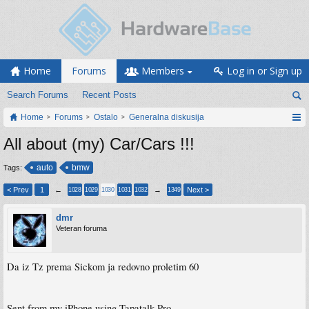
Home
Forums
Members
Log in or Sign up
Search Forums
Recent Posts
Home
Forums
Ostalo
Generalna diskusija
All about (my) Car/Cars !!!
auto
bmw
Tags:
< Prev
1
←
→
Next >
1028
1029
1030
1031
1032
1349
dmr
Veteran foruma
Da iz Tz prema Sickom ja redovno proletim 60
Sent from my iPhone using Tapatalk Pro