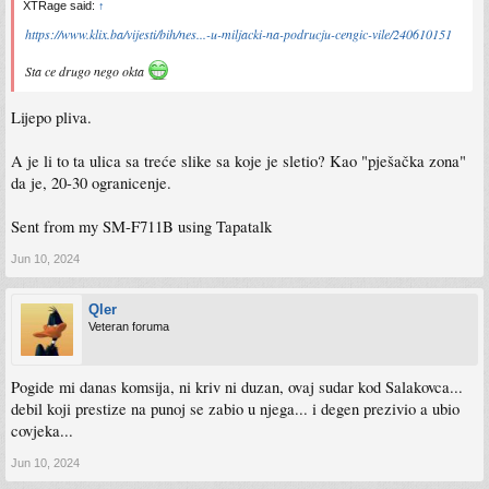
XTRage said:
↑
https://www.klix.ba/vijesti/bih/nes...-u-miljacki-na-podrucju-cengic-vile/240610151
Sta ce drugo nego okta
Lijepo pliva.
A je li to ta ulica sa treće slike sa koje je sletio? Kao "pješačka zona"
da je, 20-30 ogranicenje.
Sent from my SM-F711B using Tapatalk
Jun 10, 2024
Qler
Veteran foruma
Pogide mi danas komsija, ni kriv ni duzan, ovaj sudar kod Salakovca...
debil koji prestize na punoj se zabio u njega... i degen prezivio a ubio
covjeka...
Jun 10, 2024