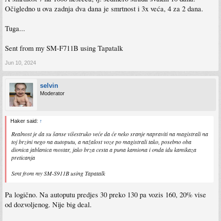
Očigledno u ova zadnja dva dana je smrtnost i 3x veća, 4 za 2 dana.
Tuga...
Sent from my SM-F711B using Tapatalk
Jun 10, 2024
selvin
Moderator
Haker said:
↑
Realnost je da su šanse višestruko veće da će neko sranje napraviti na magistrali na
toj brzini nego na autoputu, a nažalost voze po magistrali tako, posebno oba
dionica jablanica mostar, jako brza cesta a puna kamiona i onda idu kamikaza
preticanja
Sent from my SM-S911B using Tapatalk
Pa logično. Na autoputu predjes 30 preko 130 pa vozis 160, 20% vise
od dozvoljenog. Nije big deal.