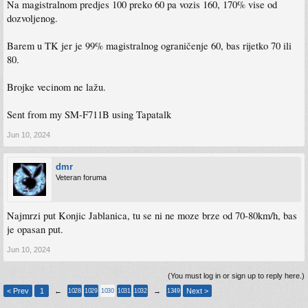
Na magistralnom predjes 100 preko 60 pa vozis 160, 170% vise od
dozvoljenog.
Barem u TK jer je 99% magistralnog ograničenje 60, bas rijetko 70 ili
80.
Brojke vecinom ne lažu.
Sent from my SM-F711B using Tapatalk
Jun 10, 2024
dmr
Veteran foruma
Najmrzi put Konjic Jablanica, tu se ni ne moze brze od 70-80km/h, bas
je opasan put.
Jun 10, 2024
(You must log in or sign up to reply here.)
< Prev
1
←
→
Next >
1028
1029
1030
1031
1032
1349