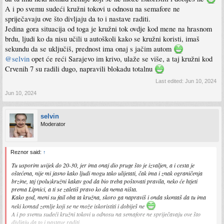
A i po svemu sudeći kružni tokovi u odnosu na semafore ne
spriječavaju ove što divljaju da to i nastave raditi.
Jedina gora situacija od toga je kružni tok ovdje kod mene na hrasnom
brdu, ljudi ko da nisu učili u autoškoli kako se kružni koristi, imaš
sekundu da se uključiš, prednost ima onaj s jačim autom
@selvin
opet će reći Sarajevo im krivo, ulaže se više, a taj kružni kod
Crvenih 7 su radili dugo, napravili blokadu totalnu
Last edited:
Jun 10, 2024
Jun 10, 2024
selvin
Moderator
Reznor said:
↑
Tu usporim uvijek do 20-30, jer ima onaj dio pruge što je izvaljen, a i cesta je
oštećena, nije mi jasno kako ljudi mogu tako ulijetati, čak ima i znak ograničenja
brzine, taj (polu)kružni kakav god da bio treba poštovati pravila, neko će htjeti
prema Lipnici, a ti se zaletiš pravo ko da nema ništa.
Kako god, meni su fail oba ta kružna, skoro ga napraviš i onda skontaš da tu ima
neki komad zemlje koji se ne može iskoristiti i dobiješ ne
A i po svemu sudeći kružni tokovi u odnosu na semafore ne spriječavaju ove što
divljaju da to i nastave raditi.