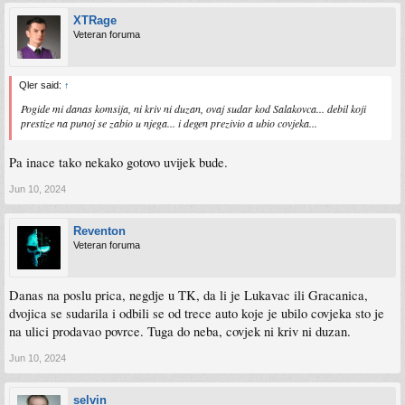
XTRage
Veteran foruma
Qler said:
↑
Pogide mi danas komsija, ni kriv ni duzan, ovaj sudar kod Salakovca... debil koji
prestize na punoj se zabio u njega... i degen prezivio a ubio covjeka...
Pa inace tako nekako gotovo uvijek bude.
Jun 10, 2024
Reventon
Veteran foruma
Danas na poslu prica, negdje u TK, da li je Lukavac ili Gracanica,
dvojica se sudarila i odbili se od trece auto koje je ubilo covjeka sto je
na ulici prodavao povrce. Tuga do neba, covjek ni kriv ni duzan.
Jun 10, 2024
selvin