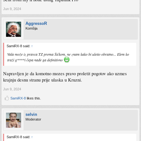
Jun 9, 2024
AggressoR
Komšija
SamiRX-8 said:
↑
Vala može iz pravca TZ prema Šićkom, ne znam kako bi uletio obratno... Elem ko
traži g****i čepa nađe ga definitivno
Napravljen je da komotno mozes pravo proletit pogotov ako uzmes
krajnju desnu stranu prije ulaska u Kruzni.
Jun 9, 2024
SamiRX-8
likes this.
selvin
Moderator
SamiRX-8 said:
↑