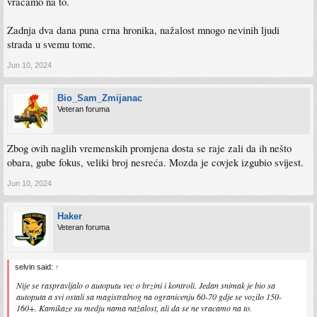
vracamo na to.
Zadnja dva dana puna crna hronika, nažalost mnogo nevinih ljudi
strada u svemu tome.
Jun 10, 2024
Bio_Sam_Zmijanac
Veteran foruma
Zbog ovih naglih vremenskih promjena dosta se raje zali da ih nešto
obara, gube fokus, veliki broj nesreća. Mozda je covjek izgubio svijest.
Jun 10, 2024
Haker
Veteran foruma
selvin said:
↑
Nije se raspravljalo o autoputu vec o brzini i kontroli. Jedan snimak je bio sa
autoputa a svi ostali sa magistralnog na ogranicenju 60-70 gdje se vozilo 150-
160+. Kamikaze su medju nama nažalost, ali da se ne vracamo na to.