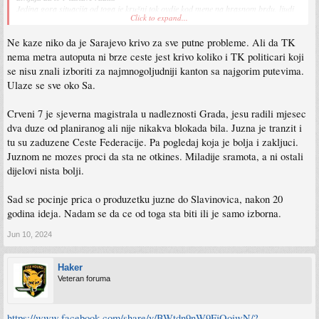
Jedina gora situacija od toga je kružni tok ovdje kod mene na hrasnom brdu, ljudi
Click to expand...
ko da nisu učili u autoškoli kako se kružni koristi, imaš sekundu da se uključiš,
prednost ima onaj s jačim autom
Ne kaze niko da je Sarajevo krivo za sve putne probleme. Ali da TK
@selvin
opet će reći Sarajevo im krivo, ulaže se više, a taj kružni kod Crvenih 7 su
nema metra autoputa ni brze ceste jest krivo koliko i TK politicari koji
radili dugo, napravili blokadu totalnu
se nisu znali izboriti za najmnogoljudniji kanton sa najgorim putevima.
Ulaze se sve oko Sa.
Crveni 7 je sjeverna magistrala u nadleznosti Grada, jesu radili mjesec
dva duze od planiranog ali nije nikakva blokada bila. Juzna je tranzit i
tu su zaduzene Ceste Federacije. Pa pogledaj koja je bolja i zakljuci.
Juznom ne mozes proci da sta ne otkines. Miladije sramota, a ni ostali
dijelovi nista bolji.
Sad se pocinje prica o produzetku juzne do Slavinovica, nakon 20
godina ideja. Nadam se da ce od toga sta biti ili je samo izborna.
Jun 10, 2024
Haker
Veteran foruma
https://www.facebook.com/share/v/BWtdn9nW9FjQoiwN/?