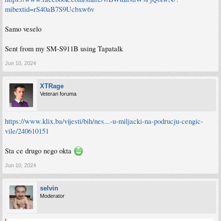
mibextid=rS40aB7S9Ucbxw6v
Samo veselo
Sent from my SM-S911B using Tapatalk
Jun 10, 2024
XTRage
Veteran foruma
https://www.klix.ba/vijesti/bih/nes...-u-miljacki-na-podrucju-cengic-
vile/240610151
Sta ce drugo nego okta
Jun 10, 2024
selvin
Moderator