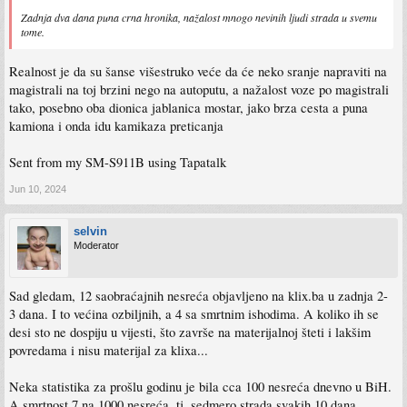
Zadnja dva dana puna crna hronika, nažalost mnogo nevinih ljudi strada u svemu
tome.
Realnost je da su šanse višestruko veće da će neko sranje napraviti na
magistrali na toj brzini nego na autoputu, a nažalost voze po magistrali
tako, posebno oba dionica jablanica mostar, jako brza cesta a puna
kamiona i onda idu kamikaza preticanja
Sent from my SM-S911B using Tapatalk
Jun 10, 2024
selvin
Moderator
Sad gledam, 12 saobraćajnih nesreća objavljeno na klix.ba u zadnja 2-
3 dana. I to većina ozbiljnih, a 4 sa smrtnim ishodima. A koliko ih se
desi sto ne dospiju u vijesti, što završe na materijalnoj šteti i lakšim
povredama i nisu materijal za klixa...
Neka statistika za prošlu godinu je bila cca 100 nesreća dnevno u BiH.
A smrtnost 7 na 1000 nesreća, tj. sedmero strada svakih 10 dana.