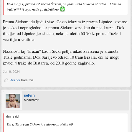
Vala može iz pravca TZ prema Šićkom, ne znam kako bi uletio obratno... Elem ko
traži g****i čepa nađe ga definitivno
Prema Sickom idu ljudi i vise. Cesto izlazim iz pravca Lipnice, stvarno
je tesko i nepregledno jer prema Sickom voze kao da nije kruzni. Dok
ti udjes od Lipnice jer si stao, neko je uletio 60-70 iz pravca Tuzle i
vec ti je u vratima.
Nazalost, taj "kružni" kao i Sicki petlja nikad zavrsena je sramota
Tuzle godinama. Dok Sarajevo odradi 10 transferzala, oni ne mogu
izvuci 4 trake do Bistarca, od 2010 godine zaglavilo.
Jun 9, 2024
Reznor
likes this.
selvin
Moderator
dmr said:
↑
Da iz Tz prema Sickom ja redovno proletim 60