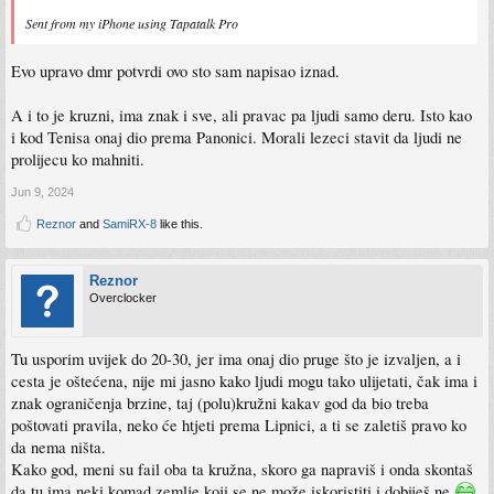
Sent from my iPhone using Tapatalk Pro
Evo upravo dmr potvrdi ovo sto sam napisao iznad.
A i to je kruzni, ima znak i sve, ali pravac pa ljudi samo deru. Isto kao
i kod Tenisa onaj dio prema Panonici. Morali lezeci stavit da ljudi ne
prolijecu ko mahniti.
Jun 9, 2024
Reznor
and
SamiRX-8
like this.
Reznor
Overclocker
Tu usporim uvijek do 20-30, jer ima onaj dio pruge što je izvaljen, a i
cesta je oštećena, nije mi jasno kako ljudi mogu tako ulijetati, čak ima i
znak ograničenja brzine, taj (polu)kružni kakav god da bio treba
poštovati pravila, neko će htjeti prema Lipnici, a ti se zaletiš pravo ko
da nema ništa.
Kako god, meni su fail oba ta kružna, skoro ga napraviš i onda skontaš
da tu ima neki komad zemlje koji se ne može iskoristiti i dobiješ ne