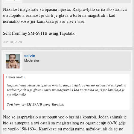
Nažalost magistrale su opasna mjesta. Raspravljalo se na što stranica
o autoputu a realnost je da ti je glava u torbi na magistrali i kad
normalno voziš jer kamikaza je sve više i više.
Sent from my SM-S911B using Tapatalk
Jun 10, 2024
selvin
Moderator
Haker said:
↑
Nažalost magistrale su opasna mjesta. Raspravljalo se na što stranica o autoputu a
realnost je da ti je glava u torbi na magistrali i kad normalno voziš jer kamikaza je
sve više i više.
Sent from my SM-S911B using Tapatalk
Nije se raspravljalo o autoputu vec o brzini i kontroli. Jedan snimak je
bio sa autoputa a svi ostali sa magistralnog na ogranicenju 60-70 gdje
se vozilo 150-160+. Kamikaze su medju nama nažalost, ali da se ne