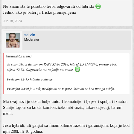
Ne znam sta te posebno treba odgovarati od hibrida
Jedino ako je baterija frisko promijenjena
Jun 18, 2024
selvin
Moderator
hurmash1ca said:
↑
Ja razmišljam da uzmem RAV4 XA40 2018, hibrid 2.5 (147kW), presao 140k,
cijena 42.5k. Odgovorite me najbolje sto znate.
Prelazim 12-15 hiljada godišnje.
Pristojan XA50 je +15k, ne daju mi se te pare, iako mi se i on mnogo svidja.
Ma ovaj novi je dosta bolje auto. I komotnije, i ljepse i spolja i iznutra.
Starije toyote su ko da kamioncic/kombi vozis, takav osjecaj, barem
meni.
Jesu hybridi, ali ganjat sa finom kilometrazom i garancijom, koja je kod
njih 200k ili 10 godina.