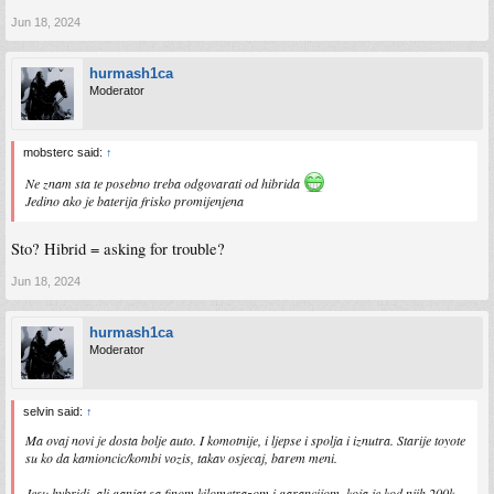
Jun 18, 2024
hurmash1ca
Moderator
mobsterc said:
↑
Ne znam sta te posebno treba odgovarati od hibrida
Jedino ako je baterija frisko promijenjena
Sto? Hibrid = asking for trouble?
Jun 18, 2024
hurmash1ca
Moderator
selvin said:
↑
Ma ovaj novi je dosta bolje auto. I komotnije, i ljepse i spolja i iznutra. Starije toyote
su ko da kamioncic/kombi vozis, takav osjecaj, barem meni.
Jesu hybridi, ali ganjat sa finom kilometrazom i garancijom, koja je kod njih 200k