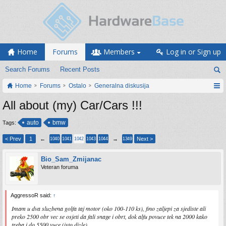
Home
Forums
Members
Log in or Sign up
Search Forums
Recent Posts
Home
Forums
Ostalo
Generalna diskusija
All about (my) Car/Cars !!!
auto
bmw
Tags:
< Prev
1
←
→
Next >
1040
1041
1042
1043
1044
1349
Bio_Sam_Zmijanac
Veteran foruma
AggressoR said:
↑
Imam u dva sluzbena golfa taj motor (oko 100-110 ks), fino zaljepi za sjediste ali
preko 2500 obr vec se osjeti da fali snage i obrt, dok alfu povuce tek na 2000 kako
treba i do 5500 vuce (isto dizle).