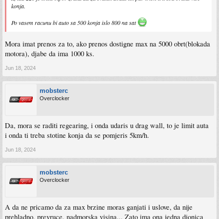
konja.
Po vasem racunu bi auto sa 500 konja islo 800 na sat
Mora imat prenos za to, ako prenos dostigne max na 5000 obrt(blokada
motora), djabe da ima 1000 ks.
Jun 18, 2024
mobsterc
Overclocker
Da, mora se raditi regearing, i onda udaris u drag wall, to je limit auta
i onda ti treba stotine konja da se pomjeris 5km/h.
Jun 18, 2024
mobsterc
Overclocker
A da ne pricamo da za max brzine moras ganjati i uslove, da nije
prehladno, prevruce, nadmorska visina... Zato ima ona jedna dionica