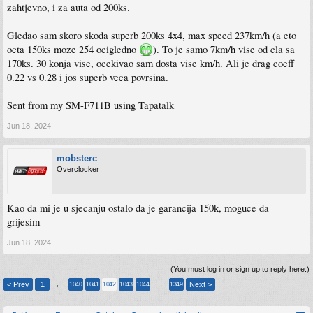
zahtjevno, i za auta od 200ks.
Gledao sam skoro skoda superb 200ks 4x4, max speed 237km/h (a eto
octa 150ks moze 254 ocigledno
). To je samo 7km/h vise od cla sa
170ks. 30 konja vise, ocekivao sam dosta vise km/h. Ali je drag coeff
0.22 vs 0.28 i jos superb veca povrsina.
Sent from my SM-F711B using Tapatalk
Jun 18, 2024
mobsterc
Overclocker
Kao da mi je u sjecanju ostalo da je garancija 150k, moguce da
grijesim
Jun 18, 2024
(You must log in or sign up to reply here.)
< Prev
1
←
→
Next >
1040
1041
1042
1043
1044
1349