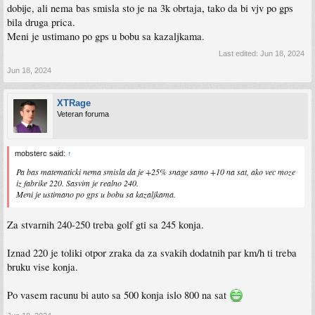
dobije, ali nema bas smisla sto je na 3k obrtaja, tako da bi vjv po gps
bila druga prica.
Meni je ustimano po gps u bobu sa kazaljkama.
Last edited:
Jun 18, 2024
Jun 18, 2024
XTRage
Veteran foruma
mobsterc said:
↑
Pa bas matematicki nema smisla da je +25% snage samo +10 na sat, ako vec moze
iz fabrike 220. Sasvim je realno 240.
Meni je ustimano po gps u bobu sa kazaljkama.
Za stvarnih 240-250 treba golf gti sa 245 konja.
Iznad 220 je toliki otpor zraka da za svakih dodatnih par km/h ti treba
bruku vise konja.
Po vasem racunu bi auto sa 500 konja islo 800 na sat