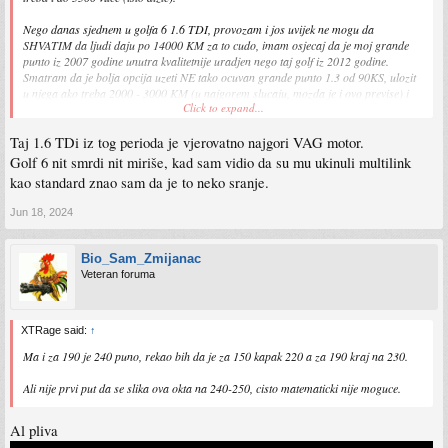
Nego danas sjednem u golfa 6 1.6 TDI, provozam i jos uvijek ne mogu da
SHVATIM da ljudi daju po 14000 KM za to cudo, imam osjecaj da je moj grande
punto iz 2007 godine unutra kvalitetnije uradjen nego taj golf iz 2012 godine.
Smatram da je bolja opcija uzeti NE tako ocuvan grande punto 1.3 od 90KS, ulozit
u njega ako treba 2000 - 3000 KM (u najgorem slucaju, mozda je i ovo previse) i
Click to expand...
dobit ce sigurno bolje auto, jeftinije.
Taj 1.6 TDi iz tog perioda je vjerovatno najgori VAG motor.
Golf 6 nit smrdi nit miriše, kad sam vidio da su mu ukinuli multilink
kao standard znao sam da je to neko sranje.
Jun 18, 2024
Bio_Sam_Zmijanac
Veteran foruma
XTRage said:
↑
Ma i za 190 je 240 puno, rekao bih da je za 150 kapak 220 a za 190 kraj na 230.
Ali nije prvi put da se slika ova okta na 240-250, cisto matematicki nije moguce.
Al pliva