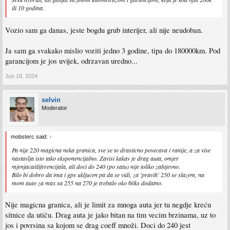
ili 10 godina.
Vozio sam ga danas, jeste bogdu grub interijer, ali nije neudoban.
Ja sam ga svakako mislio voziti jedno 3 godine, tipa do 180000km. Pod
garancijom je jos uvijek, odrzavan uredno...
Jun 18, 2024
selvin
Moderator
mobsterc said:
↑
Pa nije 220 magicna neka granica, sve se to drasticno povecava i ranije, a za vise
nastavlja isto tako eksponencijalno. Zavisi kakav je drag auta, omjer
mjenjaca/diferencijala, ali doci do 240 (po satu) nije toliko zahtjevno.
Bilo bi dobro da ima i gps ukljucen pa da se vidi, za 'pravih' 250 se slazem, na
mom auto za max sa 255 na 270 je trebalo oko 60ks dodatno.
Nije magicna granica, ali je limit za mnoga auta jer tu negdje kreću
sitnice da utiču. Drag auta je jako bitan na tim vecim brzinama, uz to
jos i povrsina sa kojom se drag coeff množi. Doci do 240 jest