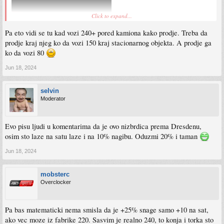
Click to expand...
Pa eto vidi se tu kad vozi 240+ pored kamiona kako prodje. Treba da
prodje kraj njeg ko da vozi 150 kraj stacionarnog objekta. A prodje ga
ko da vozi 80
Jun 18, 2024
selvin
Moderator
Evo pisu ljudi u komentarima da je ovo nizbrdica prema Dresdenu,
osim sto laze na satu laze i na 10% nagibu. Oduzmi 20% i taman
Jun 18, 2024
mobsterc
Overclocker
Pa bas matematicki nema smisla da je +25% snage samo +10 na sat,
ako vec moze iz fabrike 220. Sasvim je realno 240, to konja i torka sto