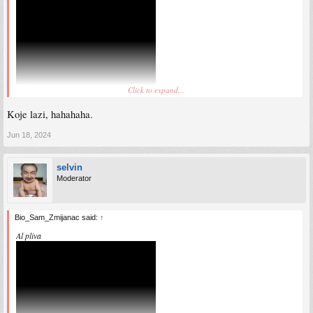
Click to expand...
Koje lazi, hahahaha.
Jun 18, 2024
selvin
Moderator
Bio_Sam_Zmijanac said:
↑
Al pliva