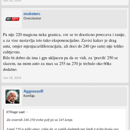
Jun 18, 2024
mobsterc
Overclocker
Pa nije 220 magicna neka granica, sve se to drasticno povecava i ranije,
a za vise nastavlja isto tako eksponencijalno. Zavisi kakav je drag
auta, omjer mjenjaca/diferencijala, ali doci do 240 (po satu) nije toliko
zahtjevno.
Bilo bi dobro da ima i gps ukljucen pa da se vidi, za 'pravih' 250 se
slazem, na mom auto za max sa 255 na 270 je trebalo oko 60ks
dodatno.
Jun 18, 2024
AggressoR
Komšija
XTRage said:
↑
Za stvarnih 240-250 treba golf gti sa 245 konja.
Iznad 220 je toliki otpor zraka da za svakih dodatnih par km/h ti treba bruku vise