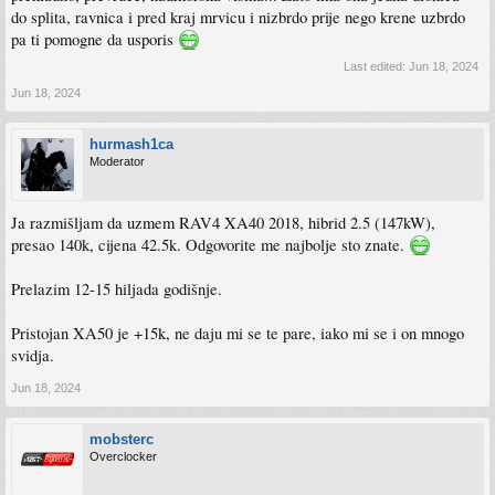
do splita, ravnica i pred kraj mrvicu i nizbrdo prije nego krene uzbrdo
pa ti pomogne da usporis
Last edited:
Jun 18, 2024
Jun 18, 2024
hurmash1ca
Moderator
Ja razmišljam da uzmem RAV4 XA40 2018, hibrid 2.5 (147kW),
presao 140k, cijena 42.5k. Odgovorite me najbolje sto znate.
Prelazim 12-15 hiljada godišnje.
Pristojan XA50 je +15k, ne daju mi se te pare, iako mi se i on mnogo
svidja.
Jun 18, 2024
mobsterc
Overclocker