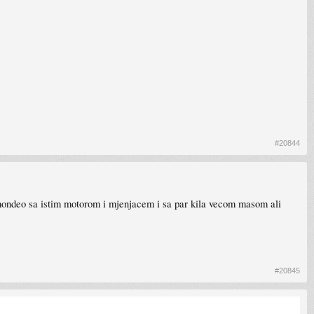
#20844
ndeo sa istim motorom i mjenjacem i sa par kila vecom masom ali
#20845