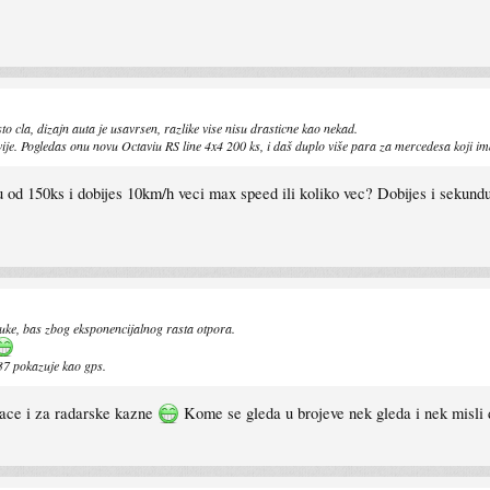
to cla, dizajn auta je usavrsen, razlike vise nisu drasticne kao nekad.
avije. Pogledas onu novu Octaviu RS line 4x4 200 ks, i daš duplo više para za mercedesa koji i
nu od 150ks i dobijes 10km/h veci max speed ili koliko vec? Dobijes i seku
uke, bas zbog eksponencijalnog rasta otpora.
37 pokazuje kao gps.
ozace i za radarske kazne
Kome se gleda u brojeve nek gleda i nek misli