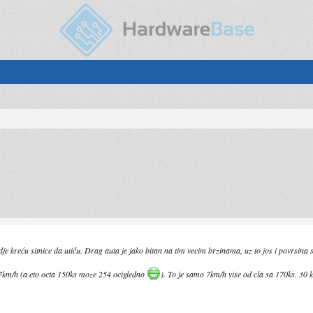
dje kreću sitnice da utiču. Drag auta je jako bitan na tim vecim brzinama, uz to jos i povrsina
km/h (a eto octa 150ks moze 254 ocigledno
). To je samo 7km/h vise od cla sa 170ks. 30 k