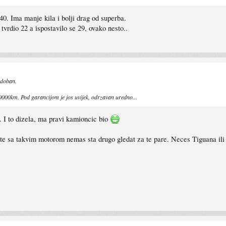
240. Ima manje kila i bolji drag od superba.
tvrdio 22 a ispostavilo se 29, ovako nesto..
udoban.
80000km. Pod garancijom je jos uvijek, odrzavan uredno...
. I to dizela, ma pravi kamioncic bio
iste sa takvim motorom nemas sta drugo gledat za te pare. Neces Tiguana i