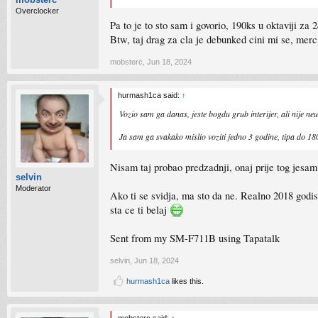
Overclocker
Pa to je to sto sam i govorio, 190ks u oktaviji za 
Btw, taj drag za cla je debunked cini mi se, merc 
mobsterc
,
Jun 18, 2024
hurmash1ca said:
↑
Vozio sam ga danas, jeste bogdu grub interijer, ali nije ne
Ja sam ga svakako mislio voziti jedno 3 godine, tipa do 1
Nisam taj probao predzadnji, onaj prije tog jesam
selvin
Moderator
Ako ti se svidja, ma sto da ne. Realno 2018 god
sta ce ti belaj
Sent from my SM-F711B using Tapatalk
selvin
,
Jun 18, 2024
hurmash1ca
likes this.