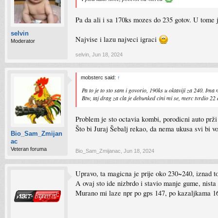
Pa da ali i sa 170ks mozes do 235 gotov. U tome j
selvin
Najvise i lazu najveci igraci
Moderator
selvin
,
Jun 18, 2024
mobsterc said:
↑
Pa to je to sto sam i govorio, 190ks u oktaviji za 240. Ima 
Btw, taj drag za cla je debunked cini mi se, merc tvrdio 22 
Problem je sto octavia kombi, porodicni auto prži 
Što bi Juraj Šebalj rekao, da nema ukusa svi bi v
Bio_Sam_Zmijan
ac
Veteran foruma
Bio_Sam_Zmijanac
,
Jun 18, 2024
Upravo, ta magicna je prije oko 230~240, iznad t
A ovaj sto ide nizbrdo i stavio manje gume, nist
Murano mi laze npr po gps 147, po kazaljkama 1