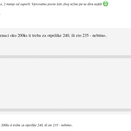
 2 manje od superb. Vjerovatno pocne letit zbog težine pa ne dira asfalt
.
znaci oko 200ks ti treba za otprilike 240, ili eto 235 - nebitno..
200ks ti treba za otprilike 240, ili eto 235 - nebitno..