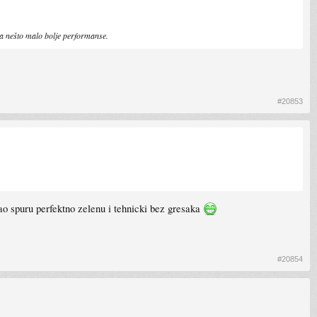
ma nešto malo bolje performanse.
#20853
tao spuru perfektno zelenu i tehnicki bez gresaka
#20854