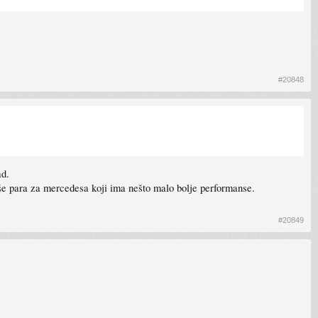
#20848
ad.
više para za mercedesa koji ima nešto malo bolje performanse.
#20849