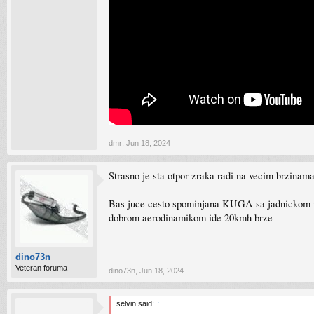
dmr
,
Jun 18, 2024
Strasno je sta otpor zraka radi na vecim brzinama
Bas juce cesto spominjana KUGA sa jadnickom m
dobrom aerodinamikom ide 20kmh brze
dino73n
Veteran foruma
dino73n
,
Jun 18, 2024
selvin said:
↑