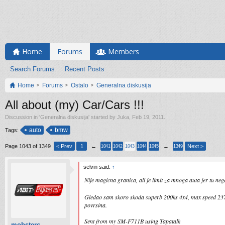
Home
Forums
Members
Search Forums
Recent Posts
Home
Forums
Ostalo
Generalna diskusija
All about (my) Car/Cars !!!
Discussion in '
Generalna diskusija
' started by
Juka
,
Feb 19, 2011
.
auto
bmw
Tags:
Page 1043 of 1349
< Prev
1
←
→
Next >
1041
1042
1043
1044
1045
1349
selvin said:
↑
Nije magicna granica, ali je limit za mnoga auta jer tu neg
Gledao sam skoro skoda superb 200ks 4x4, max speed 237
povrsina.
Sent from my SM-F711B using Tapatalk
mobsterc