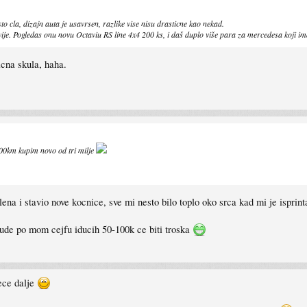
to cla, dizajn auta je usavrsen, razlike vise nisu drasticne kao nekad.
avije. Pogledas onu novu Octaviu RS line 4x4 200 ks, i daš duplo više para za mercedesa koji i
icna skula, haha.
 500km kupim novo od tri milje
a i stavio nove kocnice, sve mi nesto bilo toplo oko srca kad mi je isprin
ude po mom cejfu iducih 50-100k ce biti troska
ece dalje