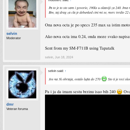
mobsterc said:
↑
Pa to je to sto sam i govorio, 190ks u oktaviji za 240. Ima 
Btw, taj drag za cla je debunked cini mi se, merc tvrdio 22 
Ona nova octa je po specs 235 max sa istim motor
selvin
Ako nova octa ima 0.24, onda moze svako napisat
Moderator
Sent from my SM-F711B using Tapatalk
selvin
,
Jun 18, 2024
selvin said:
↑
Jos na 3k obrtaja, ostalo lufta do 270
Sto ti je reci s
Pa i ja da imam sestu brzinu isao bih 240
Ova
dmr
Veteran foruma