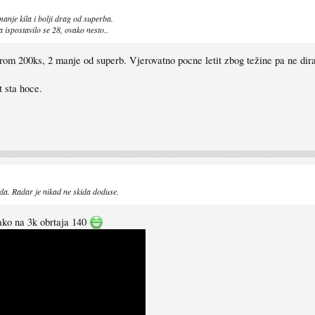
manje kila i bolji drag od superba.
a ispostavilo se 28, ovako nesto..
om 200ks, 2 manje od superb. Vjerovatno pocne letit zbog težine pa ne dir
 sta hoce.
koda. Radar je nikad ne skida doduse.
ko na 3k obrtaja 140