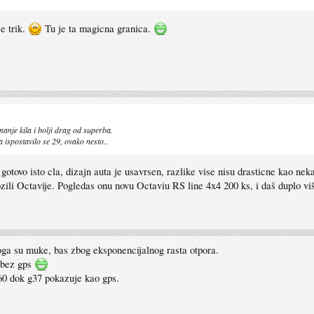
e trik.
Tu je ta magicna granica.
manje kila i bolji drag od superba.
a ispostavilo se 29, ovako nesto..
gotovo isto cla, dizajn auta je usavrsen, razlike vise nisu drasticne kao nek
ozili Octavije. Pogledas onu novu Octaviu RS line 4x4 200 ks, i daš duplo 
oga su muke, bas zbog eksponencijalnog rasta otpora.
a bez gps
60 dok g37 pokazuje kao gps.