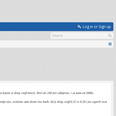
Log in or Sign up
 sa kojom se drag coeff množi. Doci do 240 jest zahtjevno, i za auta od 200ks.
onja vise, ocekivao sam dosta vise km/h. Ali je drag coeff 0.22 vs 0.28 i jos superb veca