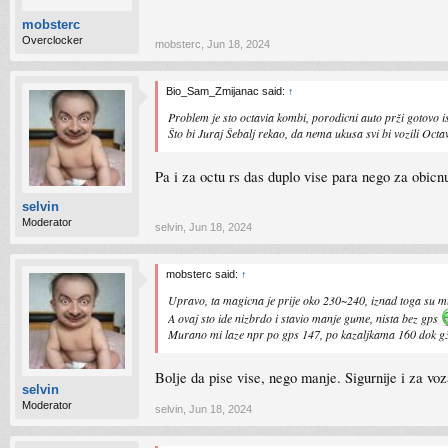
mobsterc
Overclocker
mobsterc
,
Jun 18, 2024
Bio_Sam_Zmijanac said:
↑
Problem je sto octavia kombi, porodicni auto prži gotovo is
Što bi Juraj Šebalj rekao, da nema ukusa svi bi vozili Oct
Pa i za octu rs das duplo vise para nego za obic
selvin
Moderator
selvin
,
Jun 18, 2024
mobsterc said:
↑
Upravo, ta magicna je prije oko 230~240, iznad toga su m
A ovaj sto ide nizbrdo i stavio manje gume, nista bez gps
Murano mi laze npr po gps 147, po kazaljkama 160 dok g
Bolje da pise vise, nego manje. Sigurnije i za v
selvin
Moderator
selvin
,
Jun 18, 2024