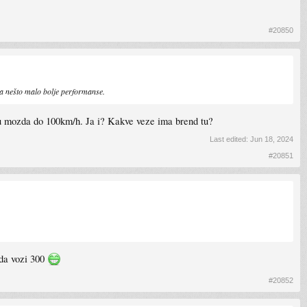
#20850
ma nešto malo bolje performanse.
ndu mozda do 100km/h. Ja i? Kakve veze ima brend tu?
Last edited:
Jun 18, 2024
#20851
 da vozi 300
#20852