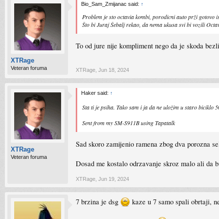
Bio_Sam_Zmijanac said:
↑
Problem je sto octavia kombi, porodicni auto prži gotovo is
Što bi Juraj Šebalj rekao, da nema ukusa svi bi vozili Oct
To od jure nije kompliment nego da je skoda bezl
XTRage
Veteran foruma
XTRage
,
Jun 18, 2024
Haker said:
↑
Sta ti je psiha. Tako sam i ja da ne uložim u staro biciklo
Sent from my SM-S911B using Tapatalk
Sad skoro zamijenio ramena zbog dva porozna selen
XTRage
Veteran foruma
Dosad me kostalo odrzavanje skroz malo ali da b
XTRage
,
Jun 19, 2024
7 brzina je dsg
kaze u 7 samo spali obrtaji, n