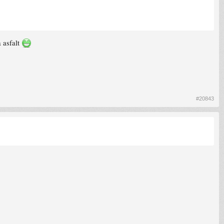
a asfalt
#20843