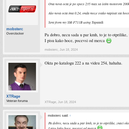
Ona nova octa je po specs 235 max sa istim motorom 200ks,
Ako nova octa ima 0.24, onda moze svako napisat sta hoce
Sent from my SM-F711B using Tapatalk
mobsterc
Overclocker
Pa dobro, necu sada u par kmh, to je to otprilike, 
I pisu kako hoce, pocevsi od merca
mobsterc
,
Jun 18, 2024
Okta po katalogu 222 a na videu 254, hahaha.
XTRage
Veteran foruma
XTRage
,
Jun 18, 2024
mobsterc said:
↑
Pa dobro, necu sada u par kmh, to je to otprilike, znaci oko 
I pisu kako hoce, pocevsi od merca