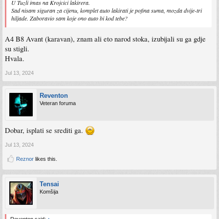
U Tuzli imas na Krojcici lakirera.
Sad nisam siguran za cijenu, komplet auto lakirati je pofina suma, mozda dvije-tri
hiljade. Zaboravio sam koje ono auto bi kod tebe?
A4 B8 Avant (karavan), znam ali eto narod stoka, izubijali su ga gdje
su stigli.
Hvala.
Jul 13, 2024
Reventon
Veteran foruma
Dobar, isplati se srediti ga.
Jul 13, 2024
Reznor
likes this.
Tensai
Komšija