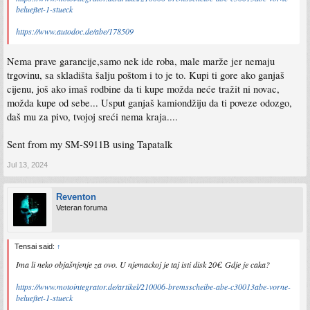
belueftet-1-stueck
https://www.autodoc.de/abe/178509
Nema prave garancije,samo nek ide roba, male marže jer nemaju
trgovinu, sa skladišta šalju poštom i to je to. Kupi ti gore ako ganjaš
cijenu, još ako imaš rodbine da ti kupe možda neće tražit ni novac,
možda kupe od sebe... Usput ganjaš kamiondžiju da ti poveze odozgo,
daš mu za pivo, tvojoj sreći nema kraja....
Sent from my SM-S911B using Tapatalk
Jul 13, 2024
Reventon
Veteran foruma
Tensai said:
↑
Ima li neko objašnjenje za ovo. U njemackoj je taj isti disk 20€. Gdje je caka?
https://www.motointegrator.de/artikel/210006-bremsscheibe-abe-c30013abe-vorne-
belueftet-1-stueck