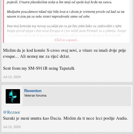
pojavili. Unutra plastikešina teska a lim tanji od opela koji hrđa na suncu.
Medjutim pouzdanost nikad nije bila losa a i dosta je vremena proslo od kad su na
nasem trzistu pa su neke stvari napredovale same od sebe.
Ima moj komsija tog novog suzukija pa cu ga bas pitat kako su zadovoljni s njim.
Imaju pored njega i dva nova Evoque-a i jos nekih auta.Firmaši su u pitanju. Svega
su se navozali pa da je taj suzuki bas posve odron vjerujem da ga ne bi ni kupili.
Click to expand...
Mislim da je kod komše S-cross ovaj novi, a vitare su imali dvije prije
Sent from my iPhone using Tapatalk Pro
evoque... Ali nemoj me za riječ držat.
Sent from my SM-S911B using Tapatalk
Jul 13, 2024
Reventon
Veteran foruma
@Reznor
Suzuki je meni unutra kao Dacia. Mislim da ti nece leci poslije Audia.
Jul 13, 2024