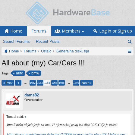
Home
Forums
Members
Log in or Sign up
Search Forums
Recent Posts
Home
Forums
Ostalo
Generalna diskusija
All about (my) Car/Cars !!!
auto
bmw
Tags:
< Prev
1
←
→
Next >
1062
1063
1064
1065
1066
1349
dams82
Overclocker
Tensai said:
↑
Ima li neko objašnjenje za ovo. U njemackoj je taj isti disk 20€. Gdje je caka?
https://www.motointegrator.de/artikel/210006-bremsscheibe-abe-c30013abe-vorne-