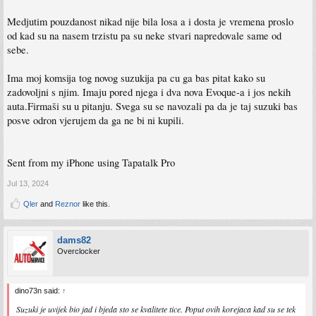
Medjutim pouzdanost nikad nije bila losa a i dosta je vremena proslo
od kad su na nasem trzistu pa su neke stvari napredovale same od
sebe.
Ima moj komsija tog novog suzukija pa cu ga bas pitat kako su
zadovoljni s njim. Imaju pored njega i dva nova Evoque-a i jos nekih
auta.Firmaši su u pitanju. Svega su se navozali pa da je taj suzuki bas
posve odron vjerujem da ga ne bi ni kupili.
Sent from my iPhone using Tapatalk Pro
Jul 13, 2024
Qler
and
Reznor
like this.
dams82
Overclocker
dino73n said:
↑
Suzuki je uvijek bio jad i bjeda sto se kvalitete tice. Poput ovih korejaca kad su se tek