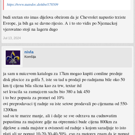
https://www.autodoc.de/abe/178509
budi sretan sto imas dijelova obzirom da je Chevrolet napustio trziste
Evrope, ja bih ga se davno rijesio. A i to sto vidis po Njemackoj
vjerovatno stoji na lageru dugo
Jul 13, 2024
nivla
Komšija
ja sam u nuicevom katalogu za 17km mogao kupiti comline prednje
disk plocice za golfa 5, iste su tad u prodaji po radnjama bile oko 50
km tj cijena bila slicna kao za trw, textar itd
set kvacila sa zamajcem sachs bio 380 a luk 450
i to bez popusta za promet od 10%
ovi preprodavaci tj radnje su iste setove prodavali po cijenama od 550-
1200km
sad su te marze manje, ali i dalje se sve odrzava na cudnovatim
popustima za majstore gdje na otpremnici bude cijena 800km za
dijelove a onda majstor u ovisnosti od radnje s kojom saradjuje to isto
plati ali uz popust 10-20-30-40-50%, evo za motorex znam da je popust