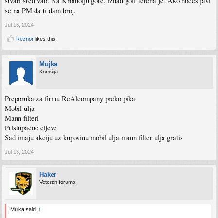
stvari sređivao. Na Kromolju gore, iznad golf terena je. Ako hoces javi
se na PM da ti dam broj.
Jul 13, 2024
Reznor
likes this.
Mujka
Komšija
Preporuka za firmu ReAlcompany preko pika
Mobil ulja
Mann filteri
Pristupacne cijeve
Sad imaju akciju uz kupovinu mobil ulja mann filter ulja gratis
Jul 13, 2024
Haker
Veteran foruma
Mujka said:
↑