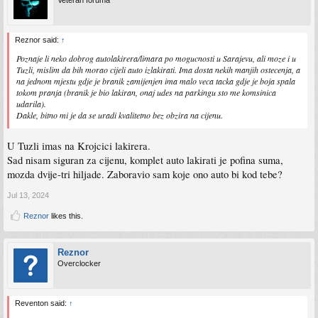
Reznor said:
↑
Poznaje li neko dobrog autolakirera/limara po mogucnosti u Sarajevu, ali moze i u
Tuzli, mislim da bih morao cijeli auto izlakirati. Ima dosta nekih manjih ostecenja, a
na jednom mjestu gdje je branik zamijenjen ima malo veca tacka gdje je boja spala
tokom pranja (branik je bio lakiran, onaj udes na parkingu sto me komsinica
udarila).
Dakle, bitno mi je da se uradi kvalitetno bez obzira na cijenu.
U Tuzli imas na Krojcici lakirera.
Sad nisam siguran za cijenu, komplet auto lakirati je pofina suma,
mozda dvije-tri hiljade. Zaboravio sam koje ono auto bi kod tebe?
Jul 13, 2024
Reznor
likes this.
Reznor
Overclocker
Reventon said:
↑