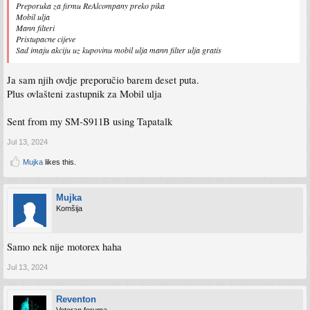
Preporuka za firmu ReAlcompany preko pika
Mobil ulja
Mann filteri
Pristupacne cijeve
Sad imaju akciju uz kupovinu mobil ulja mann filter ulja gratis
Ja sam njih ovdje preporučio barem deset puta.
Plus ovlašteni zastupnik za Mobil ulja
Sent from my SM-S911B using Tapatalk
Jul 13, 2024
Mujka
likes this.
Mujka
Komšija
Samo nek nije motorex haha
Jul 13, 2024
Reventon
Veteran foruma