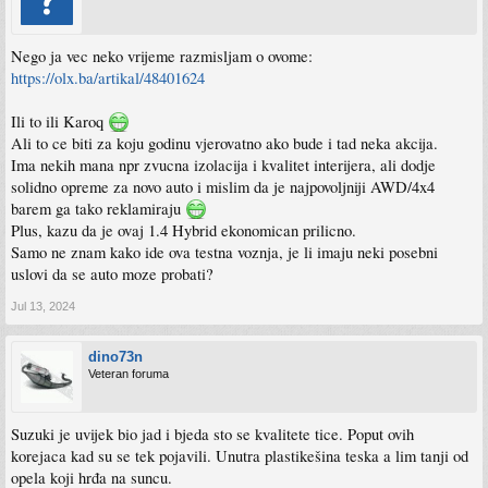
Nego ja vec neko vrijeme razmisljam o ovome:
https://olx.ba/artikal/48401624
Ili to ili Karoq
Ali to ce biti za koju godinu vjerovatno ako bude i tad neka akcija.
Ima nekih mana npr zvucna izolacija i kvalitet interijera, ali dodje
solidno opreme za novo auto i mislim da je najpovoljniji AWD/4x4
barem ga tako reklamiraju
Plus, kazu da je ovaj 1.4 Hybrid ekonomican prilicno.
Samo ne znam kako ide ova testna voznja, je li imaju neki posebni
uslovi da se auto moze probati?
Jul 13, 2024
dino73n
Veteran foruma
Suzuki je uvijek bio jad i bjeda sto se kvalitete tice. Poput ovih
korejaca kad su se tek pojavili. Unutra plastikešina teska a lim tanji od
opela koji hrđa na suncu.