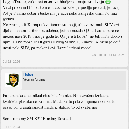
Logan/Duster, cak i oni otvori za hladjenje imaju isti dizajn
Veci problem bi bio ako me razocara kako je poslije prodati, jer ovaj
A4 je stvarno dobar i tesko mu je naci neku zamjerku osim sto ima
godina.
Ne znam je li Karoq tu kvalitetom sta bolji, ali svi ovi mali SUV-ovi
djeluju unutra jeftino i neudobno, jedino mozda Q3, ali za te pare ne
mozes naci 2019 i novije godiste. Q5 je isti ko A4, ne bih nista dobio s
njim, a i ne moze uci u garazu zbog visine, Q3 moze. A meni je cejf
uzeti neki SUV, pa makar i ovi "lazni" urbani modeli.
Last edited:
Jul 13, 2024
Jul 13, 2024
Haker
Veteran foruma
Pa japanska auta nikad nisu bila šminka. Njih zvučna izolacija i
kvaliteta plastike ne zanima. Mada se to polako mjenja i oni sada
prave bolju unutrašnjost mada je daleko to od svaba npr
Sent from my SM-S911B using Tapatalk
Jul 13, 2024