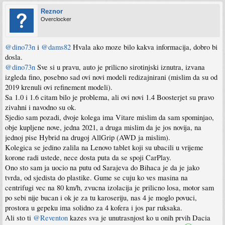
Reznor
Overclocker
@dino73n
i
@dams82
Hvala ako moze bilo kakva informacija, dobro bi
dosla.
@dino73n
Sve si u pravu, auto je prilicno sirotinjski iznutra, izvana
izgleda fino, posebno sad ovi novi modeli redizajnirani (mislim da su od
2019 krenuli ovi refinement modeli).
Sa 1.0 i 1.6 citam bilo je problema, ali ovi novi 1.4 Boosterjet su pravo
zivahni i navodno su ok.
Sjedio sam pozadi, dvoje kolega ima Vitare mislim da sam spominjao,
obje kupljene nove, jedna 2021, a druga mislim da je jos novija, na
jednoj pise Hybrid na drugoj AllGrip (AWD ja mislim).
Kolegica se jedino zalila na Lenovo tablet koji su ubacili u vrijeme
korone radi ustede, nece dosta puta da se spoji CarPlay.
Ono sto sam ja uocio na putu od Sarajeva do Bihaca je da je jako
tvrda, od sjedista do plastike. Gume se cuju ko ves masina na
centrifugi vec na 80 km/h, zvucna izolacija je prilicno losa, motor sam
po sebi nije bucan i ok je za tu karoseriju, nas 4 je moglo povuci,
prostora u gepeku ima solidno za 4 kofera i jos par ruksaka.
Ali sto ti
@Reventon
kazes sva je unutrasnjost ko u onih prvih Dacia