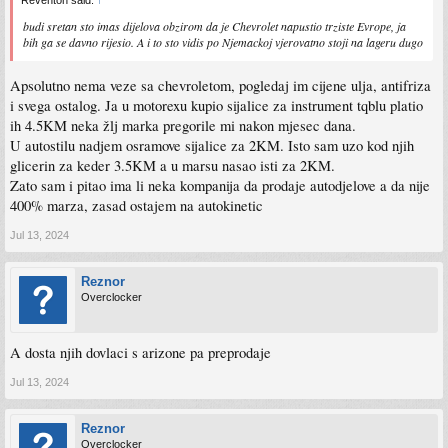
Reventon said:
↑
budi sretan sto imas dijelova obzirom da je Chevrolet napustio trziste Evrope, ja
bih ga se davno rijesio. A i to sto vidis po Njemackoj vjerovatno stoji na lageru dugo
Apsolutno nema veze sa chevroletom, pogledaj im cijene ulja, antifriza
i svega ostalog. Ja u motorexu kupio sijalice za instrument tqblu platio
ih 4.5KM neka žlj marka pregorile mi nakon mjesec dana.
U autostilu nadjem osramove sijalice za 2KM. Isto sam uzo kod njih
glicerin za keder 3.5KM a u marsu nasao isti za 2KM.
Zato sam i pitao ima li neka kompanija da prodaje autodjelove a da nije
400% marza, zasad ostajem na autokinetic
Jul 13, 2024
Reznor
Overclocker
A dosta njih dovlaci s arizone pa preprodaje
Jul 13, 2024
Reznor
Overclocker