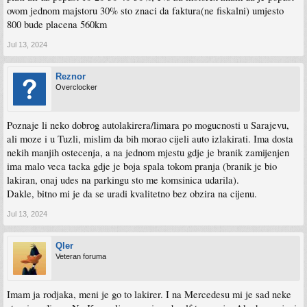
ovom jednom majstoru 30% sto znaci da faktura(ne fiskalni) umjesto
800 bude placena 560km
Jul 13, 2024
Reznor
Overclocker
Poznaje li neko dobrog autolakirera/limara po mogucnosti u Sarajevu,
ali moze i u Tuzli, mislim da bih morao cijeli auto izlakirati. Ima dosta
nekih manjih ostecenja, a na jednom mjestu gdje je branik zamijenjen
ima malo veca tacka gdje je boja spala tokom pranja (branik je bio
lakiran, onaj udes na parkingu sto me komsinica udarila).
Dakle, bitno mi je da se uradi kvalitetno bez obzira na cijenu.
Jul 13, 2024
Qler
Veteran foruma
Imam ja rodjaka, meni je go to lakirer. I na Mercedesu mi je sad neke