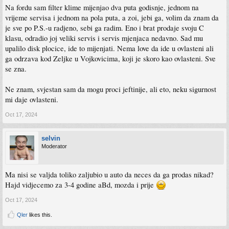
Na fordu sam filter klime mijenjao dva puta godisnje, jednom na
vrijeme servisa i jednom na pola puta, a zoi, jebi ga, volim da znam da
je sve po P.S.-u radjeno, sebi ga radim. Eno i brat prodaje svoju C
klasu, odradio joj veliki servis i servis mjenjaca nedavno. Sad mu
upalilo disk plocice, ide to mijenjati. Nema love da ide u ovlasteni ali
ga odrzava kod Zeljke u Vojkovicima, koji je skoro kao ovlasteni. Sve
se zna.
Ne znam, svjestan sam da mogu proci jeftinije, ali eto, neku sigurnost
mi daje ovlasteni.
Oct 17, 2024
selvin
Moderator
Ma nisi se valjda toliko zaljubio u auto da neces da ga prodas nikad?
Hajd vidjecemo za 3-4 godine aBd, mozda i prije
Oct 17, 2024
Qler
likes this.