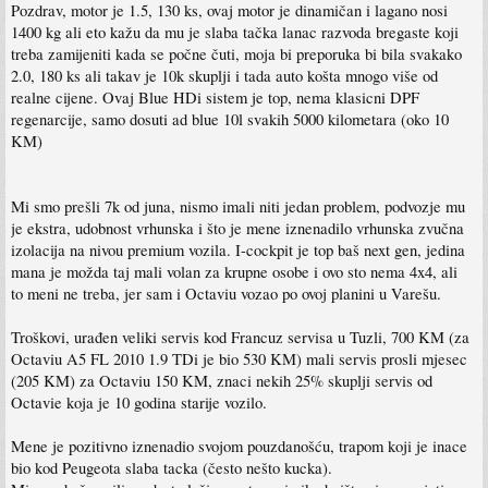
Pozdrav, motor je 1.5, 130 ks, ovaj motor je dinamičan i lagano nosi
1400 kg ali eto kažu da mu je slaba tačka lanac razvoda bregaste koji
treba zamijeniti kada se počne čuti, moja bi preporuka bi bila svakako
2.0, 180 ks ali takav je 10k skuplji i tada auto košta mnogo više od
realne cijene. Ovaj Blue HDi sistem je top, nema klasicni DPF
regenarcije, samo dosuti ad blue 10l svakih 5000 kilometara (oko 10
KM)
Mi smo prešli 7k od juna, nismo imali niti jedan problem, podvozje mu
je ekstra, udobnost vrhunska i što je mene iznenadilo vrhunska zvučna
izolacija na nivou premium vozila. I-cockpit je top baš next gen, jedina
mana je možda taj mali volan za krupne osobe i ovo sto nema 4x4, ali
to meni ne treba, jer sam i Octaviu vozao po ovoj planini u Varešu.
Troškovi, urađen veliki servis kod Francuz servisa u Tuzli, 700 KM (za
Octaviu A5 FL 2010 1.9 TDi je bio 530 KM) mali servis prosli mjesec
(205 KM) za Octaviu 150 KM, znaci nekih 25% skuplji servis od
Octavie koja je 10 godina starije vozilo.
Mene je pozitivno iznenadio svojom pouzdanošću, trapom koji je inace
bio kod Peugeota slaba tacka (često nešto kucka).