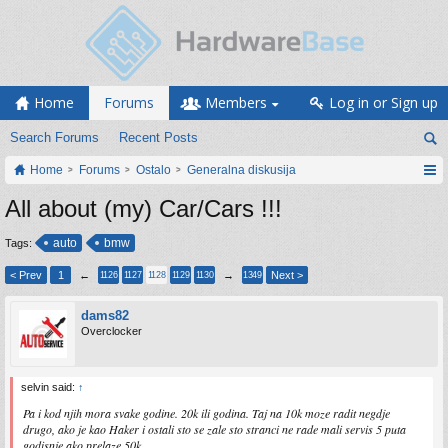
Home
Forums
Members
Log in or Sign up
Search Forums
Recent Posts
Home
Forums
Ostalo
Generalna diskusija
All about (my) Car/Cars !!!
auto
bmw
Tags:
< Prev
1
←
→
Next >
1126
1127
1128
1129
1130
1349
dams82
Overclocker
selvin said:
↑
Pa i kod njih mora svake godine. 20k ili godina. Taj na 10k moze radit negdje
drugo, ako je kao Haker i ostali sto se zale sto stranci ne rade mali servis 5 puta
godisnje ako prelaze 50k.