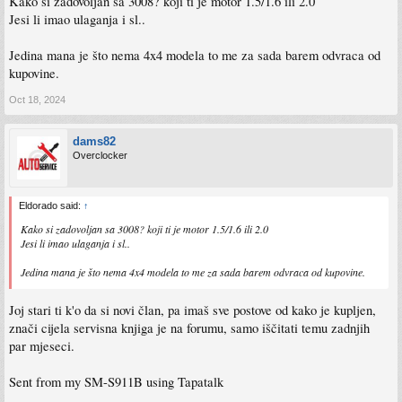
Kako si zadovoljan sa 3008? koji ti je motor 1.5/1.6 ili 2.0
Jesi li imao ulaganja i sl..
Jedina mana je što nema 4x4 modela to me za sada barem odvraca od
kupovine.
Oct 18, 2024
dams82
Overclocker
Eldorado said:
↑
Kako si zadovoljan sa 3008? koji ti je motor 1.5/1.6 ili 2.0
Jesi li imao ulaganja i sl..
Jedina mana je što nema 4x4 modela to me za sada barem odvraca od kupovine.
Joj stari ti k'o da si novi član, pa imaš sve postove od kako je kupljen,
znači cijela servisna knjiga je na forumu, samo iščitati temu zadnjih
par mjeseci.
Sent from my SM-S911B using Tapatalk