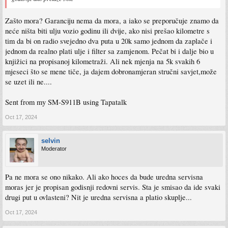
Zašto mora? Garanciju nema da mora, a iako se preporučuje znamo da
neće ništa biti ulju vozio godinu ili dvije, ako nisi prešao kilometre s
tim da bi on radio svejedno dva puta u 20k samo jednom da zaplače i
jednom da realno plati ulje i filter sa zamjenom. Pečat bi i dalje bio u
knjižici na propisanoj kilometraži. Ali nek mjenja na 5k svakih 6
mjeseci što se mene tiče, ja dajem dobronamjeran stručni savjet,može
se uzet ili ne....
Sent from my SM-S911B using Tapatalk
Oct 17, 2024
selvin
Moderator
Pa ne mora se ono nikako. Ali ako hoces da bude uredna servisna
moras jer je propisan godisnji redovni servis. Sta je smisao da ide svaki
drugi put u ovlasteni? Nit je uredna servisna a platio skuplje...
Oct 17, 2024