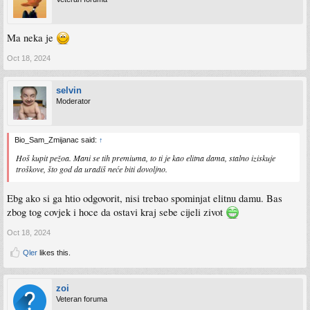
Ma neka je
Oct 18, 2024
selvin
Moderator
Bio_Sam_Zmijanac said:
↑
Hoš kupit pežoa. Mani se tih premiuma, to ti je kao elitna dama, stalno iziskuje
troškove, što god da uradiš neće biti dovoljno.
Ebg ako si ga htio odgovorit, nisi trebao spominjat elitnu damu. Bas
zbog tog covjek i hoce da ostavi kraj sebe cijeli zivot
Oct 18, 2024
Qler
likes this.
zoi
Veteran foruma