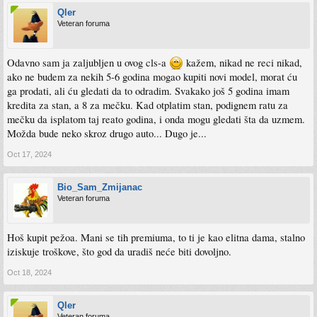
Qler
Veteran foruma
Odavno sam ja zaljubljen u ovog cls-a
kažem, nikad ne reci nikad,
ako ne budem za nekih 5-6 godina mogao kupiti novi model, morat ću
ga prodati, ali ću gledati da to odradim. Svakako još 5 godina imam
kredita za stan, a 8 za mečku. Kad otplatim stan, podignem ratu za
mečku da isplatom taj reato godina, i onda mogu gledati šta da uzmem.
Možda bude neko skroz drugo auto... Dugo je...
Oct 17, 2024
Bio_Sam_Zmijanac
Veteran foruma
Hoš kupit pežoa. Mani se tih premiuma, to ti je kao elitna dama, stalno
iziskuje troškove, što god da uradiš neće biti dovoljno.
Oct 18, 2024
Qler
Veteran foruma