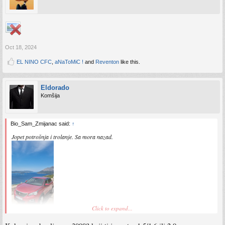
Oct 18, 2024
EL NINO CFC
,
aNaToMiC !
and
Reventon
like this.
Eldorado
Komšija
Bio_Sam_Zmijanac said:
↑
Jopet potrošnja i trolanje. Sa mora nazad.
Click to expand...