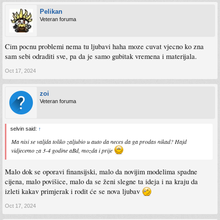
Pelikan
Veteran foruma
Cim pocnu problemi nema tu ljubavi haha moze cuvat vjecno ko zna
sam sebi odraditi sve, pa da je samo gubitak vremena i materijala.
Oct 17, 2024
zoi
Veteran foruma
selvin said:
↑
Ma nisi se valjda toliko zaljubio u auto da neces da ga prodas nikad? Hajd
vidjecemo za 3-4 godine aBd, mozda i prije
Malo dok se oporavi finansijski, malo da novijim modelima spadne
cijena, malo povišice, malo da se ženi slegne ta ideja i na kraju da
izleti kakav primjerak i rodit će se nova ljubav
Oct 17, 2024