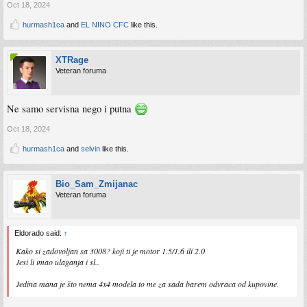
Oct 18, 2024
hurmash1ca
and
EL NINO CFC
like this.
XTRage
Veteran foruma
Ne samo servisna nego i putna
Oct 18, 2024
hurmash1ca
and
selvin
like this.
Bio_Sam_Zmijanac
Veteran foruma
Eldorado said:
↑
Kako si zadovoljan sa 3008? koji ti je motor 1.5/1.6 ili 2.0
Jesi li imao ulaganja i sl..
Jedina mana je što nema 4x4 modela to me za sada barem odvraca od kupovine.