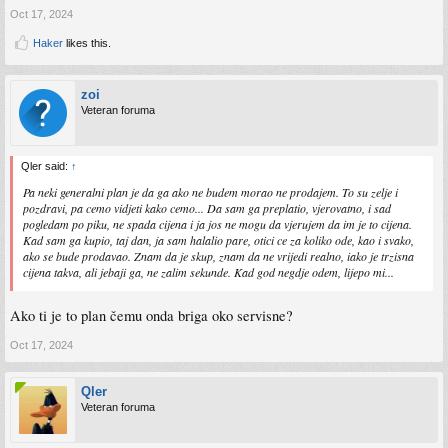
Oct 17, 2024
Haker
likes this.
zoi
Veteran foruma
Qler said:
↑
Pa neki generalni plan je da ga ako ne budem morao ne prodajem. To su zelje i
pozdravi, pa cemo vidjeti kako cemo... Da sam ga preplatio, vjerovatno, i sad
pogledam po piku, ne spada cijena i ja jos ne mogu da vjerujem da im je to cijena.
Kad sam ga kupio, taj dan, ja sam halalio pare, otici ce za koliko ode, kao i svako,
ako se bude prodavao. Znam da je skup, znam da ne vrijedi realno, iako je trzisna
cijena takva, ali jebaji ga, ne zalim sekunde. Kad god negdje odem, lijepo mi...
Ako ti je to plan čemu onda briga oko servisne?
Oct 17, 2024
Qler
Veteran foruma