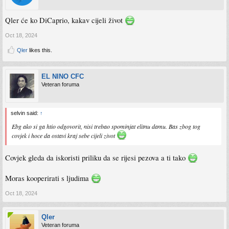
Qler će ko DiCaprio, kakav cijeli život
Oct 18, 2024
Qler
likes this.
EL NINO CFC
Veteran foruma
selvin said:
↑
Ebg ako si ga htio odgovorit, nisi trebao spominjat elitnu damu. Bas zbog tog
covjek i hoce da ostavi kraj sebe cijeli zivot
Covjek gleda da iskoristi priliku da se rijesi pezova a ti tako
Moras kooperirati s ljudima
Oct 18, 2024
Qler
Veteran foruma