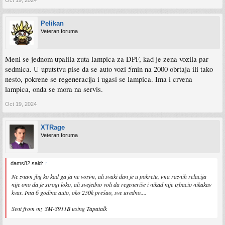
Pelikan
Veteran foruma
Meni se jednom upalila zuta lampica za DPF, kad je zena vozila par
sedmica. U uputstvu pise da se auto vozi 5min na 2000 obrtaja ili tako
nesto, pokrene se regeneracija i ugasi se lampica. Ima i crvena
lampica, onda se mora na servis.
Oct 19, 2024
XTRage
Veteran foruma
dams82 said:
↑
Ne znam jbg ko kad ga ja ne vozim, ali svaki dan je u pokretu, ima raznih relacija
nije ono da je strogi loko, ali svejedno voli da regeneriše i nikad nije izbacio nikakav
kvar. Ima 6 godina auto, oko 250k prešao, sve uredno....
Sent from my SM-S911B using Tapatalk