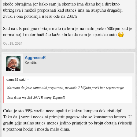
skoče obrtajima jer kako sam ja skontao ima diznu koja direktno
ubrizgava i možeš prepoznati kad staneš ima na auspuhu drugačiji
zvuk, i ona potrošnja u leru ode na 2.6l/h
Sad na cls podigne obrtaje malo (u leru je na malo preko 500rpm kad je
normalno) i motor huči što kaže sin ko da nam je sportsko auto
Oct 19, 2024
AggressoR
Komšija
dams82 said:
↑
Naravno da jeste samo nisi prepoznao, ne može 7 hiljada preći bez regeneracije.
Sent from my SM-S911B using Tapatalk
Caka je sto 99% vozila nece upaliti nikakvu lampicu dok cisti dpf.
Tako da j voznji neces ni primjetit pogotov ako se konstantno kreces. U
gradu gdje stalno stajes mozes jedino primjetit po broju obrtaja (visociji
u praznom hodu) i mozda malo dima.