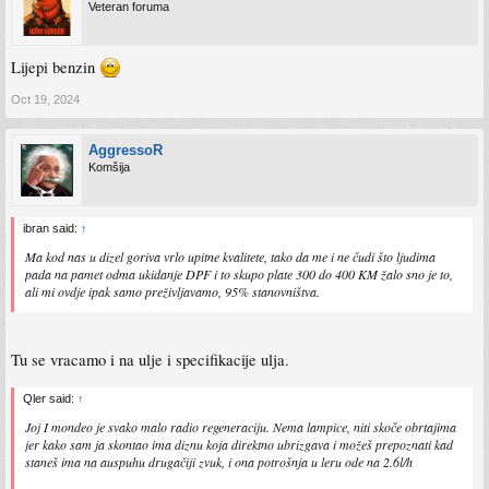
Veteran foruma
Lijepi benzin
Oct 19, 2024
AggressoR
Komšija
ibran said:
↑
Ma kod nas u dizel goriva vrlo upitne kvalitete, tako da me i ne čudi što ljudima
pada na pamet odma ukidanje DPF i to skupo plate 300 do 400 KM žalo sno je to,
ali mi ovdje ipak samo preživljavamo, 95% stanovništva.
Tu se vracamo i na ulje i specifikacije ulja.
Qler said:
↑
Joj I mondeo je svako malo radio regeneraciju. Nema lampice, niti skoče obrtajima
jer kako sam ja skontao ima diznu koja direktno ubrizgava i možeš prepoznati kad
staneš ima na auspuhu drugačiji zvuk, i ona potrošnja u leru ode na 2.6l/h