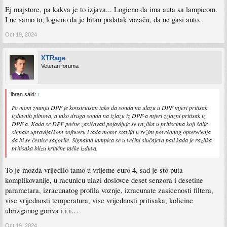
Ej majstore, pa kakva je to izjava... Logicno da ima auta sa lampicom.
I ne samo to, logicno da je bitan podatak vozaču, da ne gasi auto.
Oct 19, 2024
XTRage
Veteran foruma
ibran said:
↑
Po mom znanju DPF je konstruisan tako da sonda na ulazu u DPF mjeri pritisak
izduvnih plinova, a tako druga sonda na izlazu iz DPF-a mjeri zzlazni pritisak iz
DPF-a. Kada se DPF počne zasičavati pojavljuje se razlika u pritiscima koji šalje
signale upravljačkom softweru i tada motor stavlja u režim povečanog opterečenja
da bi se čestice sagorile. Signalna lampica se u večini slučajeva pali kada je razlika
pritisaka blizu kritične tačke izduva.
To je mozda vrijedilo tamo u vrijeme euro 4, sad je sto puta
komplikovanije, u racunicu ulazi doslovce deset senzora i desetine
parametara, izracunatog profila voznje, izracunate zasicenosti filtera,
vise vrijednosti temperatura, vise vrijednosti pritisaka, kolicine
ubrizganog goriva i i i…
Oct 19, 2024