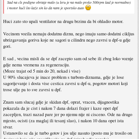
Sad na cls podigne obrtaje malo (u leru je na malo preko 500rpm kad je normalno)
i motor huči što kaže sin ko da nam je sportsko auto
Huci zato sto upali ventilator na drugu brzinu da bi ohladio motor.
Vecinom vozila nemaju dodatnu diznu, nego imaju samo dodatni cikljus
ubrizgavanja goriva koje ne sagori u cilindru nego zavrsi u dpf-u gdje
gori.
E sad , vecina misli da se dpf zacepio sam od sebe ili zbog loko voznje
gdje nema vremena za regeneraciju.
(Moze trajat od 5 min do 20, nekad i vise)
U 90% slucajeva je inace problem s turbom-diznama, gdje je lose
sagorijevanje i dosta vise cestica zavrsi u dpf-u, pogotov motori koji
trose ulje pa to sve zavrsi u dpf.
Znam sam slucaj gdje je skidan dpf, oprat, vracen, dijagnostika
pokazala da je cist i nakon 7 dana dolazi frajer i kaze opet dpf
zacepljen, trazi nazad pare jer po njemu nije ni cisceno. Ode na drugo
mjesto, ocisti (za maglaj ili tesanj slao), i nakon 10 dana opet ista
stvar.
Ustanovilo se da je turbo gotov i jos ulje nasuto (posto mu je trosilo on