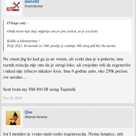
dams82
Overclocker
XTRage said:
↑
Onda nesto nije okej, najprije senzor pm cestica, to je cest kvar.
Koliko u kilometrima ?
Prije 2021. bi moralo ici 500, poslije je realnije 300 zbog full 6d i 6e normi.
Ne znam jbg ko kad ga ja ne vozim, ali svaki dan je u pokretu, ima
raznih relacija nije ono da je strogi loko, ali svejedno voli da regeneriše
i nikad nije izbacio nikakav kvar. Ima 6 godina auto, oko 250k prešao,
sve uredno....
Sent from my SM-S911B using Tapatalk
Oct 19, 2024
Qler
Veteran foruma
Joj I mondeo je svako malo radio regeneraciju. Nema lampice, niti