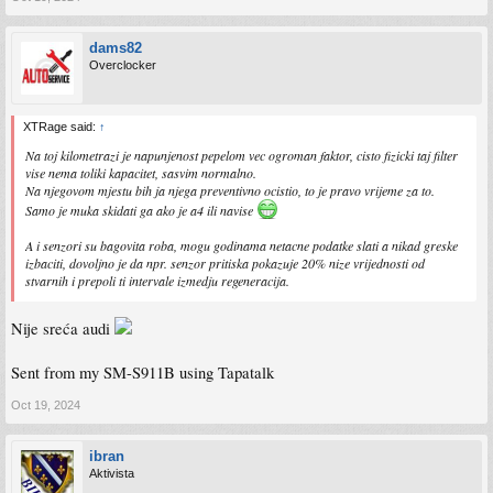
dams82
Overclocker
XTRage said:
↑
Na toj kilometrazi je napunjenost pepelom vec ogroman faktor, cisto fizicki taj filter
vise nema toliki kapacitet, sasvim normalno.
Na njegovom mjestu bih ja njega preventivno ocistio, to je pravo vrijeme za to.
Samo je muka skidati ga ako je a4 ili navise
A i senzori su bagovita roba, mogu godinama netacne podatke slati a nikad greske
izbaciti, dovoljno je da npr. senzor pritiska pokazuje 20% nize vrijednosti od
stvarnih i prepoli ti intervale izmedju regeneracija.
Nije sreća audi
Sent from my SM-S911B using Tapatalk
Oct 19, 2024
ibran
Aktivista