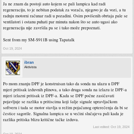
Ja ne znam da postoji auto kojem se pali lampica kad radi
regeneraciju, to je nebitan podatak za vozača, njegovo je da vozi, a tu
radnju motorni računar radi u pozadini. Osim povišenih obrtaja pale se
ventilatori i ostanu puhati par minuta nakon što se auto ugasi ako
regeneracija nije završila pa se i tako može prepoznati.
Sent from my SM-S911B using Tapatalk
Oct 19, 2024
ibran
Aktivista
Po mom znanju DPF je konstruisan tako da sonda na ulazu u DPF
mjeri pritisak izduvnih plinova, a tako druga sonda na izlazu iz DPF-a
mjeri izlazni pritisak iz DPF-a. Kada se DPF počne zasičavati
pojavljuje se razlika u pritiscima koji šalje signale upravljačkom
softveru i tada se motor stavlja u režim pojačanog opterečenja da bi se
čestice sagorile. Signalna lampica se u većini slučajeva pali kada je
razlika pritiska blizu kritične tačke izduva.
Last edited:
Oct 19, 2024
Oct 19, 2024