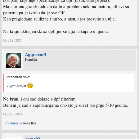
dosipao) koje nije specifikacije za dpf (nizak udio pepela).
Majstor mu govorio odmah da ima problem neki na motoru, ali svi su
pametni pa je tvrdio da je sve OK.
Kao pregledane su dizne i turbo, a nisu, i jos presutio za ulje.
Na kraju uklonjen skroz dpf, jer se ulja nakupilo u njemu.
Oct 19, 2024
AggressoR
Komšija
forzamilan said:
↑
Lijepi benzin
Ne brini, i oni sad dolaze s dpf filterom.
Benzin je sad s zajebancijama ono sto je dizel bio prije 5-10 godina.
Oct 19, 2024
dams82
likes this.