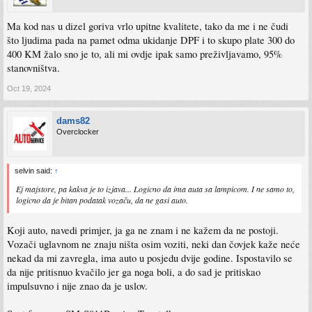
Ma kod nas u dizel goriva vrlo upitne kvalitete, tako da me i ne čudi
što ljudima pada na pamet odma ukidanje DPF i to skupo plate 300 do
400 KM žalo sno je to, ali mi ovdje ipak samo preživljavamo, 95%
stanovništva.
Oct 19, 2024
dams82
Overclocker
selvin said:
↑
Ej majstore, pa kakva je to izjava... Logicno da ima auta sa lampicom. I ne samo to,
logicno da je bitan podatak vozaču, da ne gasi auto.
Koji auto, navedi primjer, ja ga ne znam i ne kažem da ne postoji.
Vozači uglavnom ne znaju ništa osim voziti, neki dan čovjek kaže neće
nekad da mi zavregla, ima auto u posjedu dvije godine. Ispostavilo se
da nije pritisnuo kvačilo jer ga noga boli, a do sad je pritiskao
impulsuvno i nije znao da je uslov.