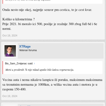
Onda nesto nije okej, najprije senzor pm cestica, to je cest kvar.
Koliko u kilometrima ?
Prije 2021. bi moralo ici 500, poslije je realnije 300 zbog full 6d i 6e
normi.
Oct 19, 2024
XTRage
Veteran foruma
Bio_Sam_Zmijanac said:
↑
Meni u pređenih 7k nije nikad upalio bilo kakvu regeneraciju.
Vecina auta i nema nikakvu lampicu ili poruku, maksimum maksimuma
sa trenutnim normama je 1000km, a velika vecina auta i motora je u
rasponu 150-400.
Oct 19, 2024