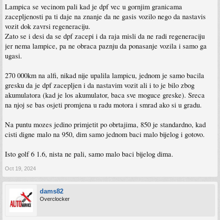
Lampica se vecinom pali kad je dpf vec u gornjim granicama
zacepljenosti pa ti daje na znanje da ne gasis vozilo nego da nastavis
vozit dok zavrsi regeneraciju.
Zato se i desi da se dpf zacepi i da raja misli da ne radi regeneraciju
jer nema lampice, pa ne obraca paznju da ponasanje vozila i samo ga
ugasi.
270 000km na alfi, nikad nije upalila lampicu, jednom je samo bacila
gresku da je dpf zacepljen i da nastavim vozit ali i to je bilo zbog
akumulatora (kad je los akumulator, baca sve moguce greske). Sreca
na njoj se bas osjeti promjena u radu motora i smrad ako si u gradu.
Na puntu mozes jedino primjetit po obrtajima, 850 je standardno, kad
cisti digne malo na 950, dim samo jednom baci malo bijelog i gotovo.
Isto golf 6 1.6, nista ne pali, samo malo baci bijelog dima.
Oct 19, 2024
dams82
Overclocker