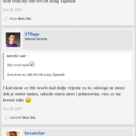
Sent from my SM-S911B using Tapatalk
Oct 19, 2024
ibran
likes this.
XTRage
Veteran foruma
dams82 said:
↑
Nije sreća audi
Sent from my SM-S911B using Tapatalk
I kod mene ce biti veselo kad dodje vrijeme za to, odozogo ne moze
dok je motor unutra, odozdo smeta most i poluosovina, vise ce me
kostati ruke
Oct 19, 2024
dams82
likes this.
forzamilan