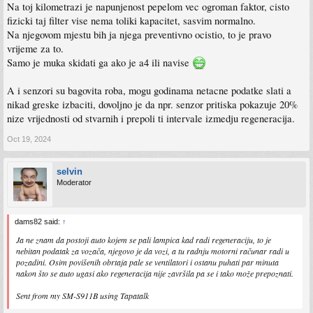
Na toj kilometrazi je napunjenost pepelom vec ogroman faktor, cisto
fizicki taj filter vise nema toliki kapacitet, sasvim normalno.
Na njegovom mjestu bih ja njega preventivno ocistio, to je pravo
vrijeme za to.
Samo je muka skidati ga ako je a4 ili navise
A i senzori su bagovita roba, mogu godinama netacne podatke slati a
nikad greske izbaciti, dovoljno je da npr. senzor pritiska pokazuje 20%
nize vrijednosti od stvarnih i prepoli ti intervale izmedju regeneracija.
Oct 19, 2024
selvin
Moderator
dams82 said:
↑
Ja ne znam da postoji auto kojem se pali lampica kad radi regeneraciju, to je
nebitan podatak za vozača, njegovo je da vozi, a tu radnju motorni računar radi u
pozadini. Osim povišenih obrtaja pale se ventilatori i ostanu puhati par minuta
nakon što se auto ugasi ako regeneracija nije završila pa se i tako može prepoznati.
Sent from my SM-S911B using Tapatalk