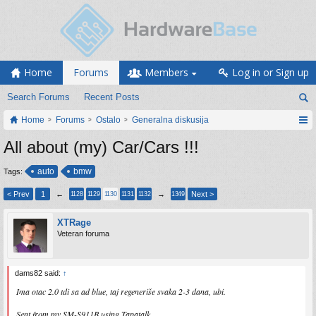
Home
Forums
Members
Log in or Sign up
Search Forums
Recent Posts
Home
Forums
Ostalo
Generalna diskusija
All about (my) Car/Cars !!!
auto
bmw
Tags:
< Prev
1
←
→
Next >
1128
1129
1130
1131
1132
1349
XTRage
Veteran foruma
dams82 said:
↑
Ima otac 2.0 tdi sa ad blue, taj regeneriše svaka 2-3 dana, ubi.
Sent from my SM-S911B using Tapatalk