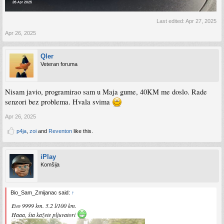
Last edited:
Apr 27, 2025
Apr 26, 2025
Qler
Veteran foruma
Nisam javio, programirao sam u Maja gume, 40KM me doslo. Rade
senzori bez problema. Hvala svima
Apr 26, 2025
p4ja
,
zoi
and
Reventon
like this.
iPlay
Komšija
Bio_Sam_Zmijanac said:
↑
Evo 9999 km. 5.2 l/100 km.
Haaa, šta kažete pljuvatori