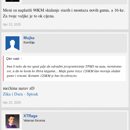
Meni su naplatili 90KM skidanje starih i montaza novih guma, a 16-ke.
Za tvoje valjke je to ok cijena.
Apr 22, 2025
Mujka
Komšija
Qler said:
↑
Ima li neko da me uputi gdje da odradim programiranje TPMS na autu, monitrano
sve, a da ne kosta ko Petra kajgana... Maja gume traze 120KM kao moraju skidati
gume i vracati. Kontam 120KM je bas bezobrazno.
mečkina narav xD
Zika i Dara - Spisak
Apr 22, 2025
XTRage
Veteran foruma