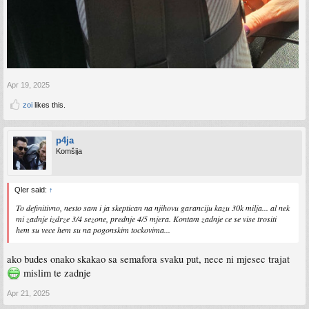
Apr 19, 2025
zoi
likes this.
p4ja
Komšija
Qler said:
↑
To definitivno, nesto sam i ja skeptican na njihovu garanciju kazu 30k milja... al nek
mi zadnje izdrze 3/4 sezone, prednje 4/5 mjera. Kontam zadnje ce se vise trositi
hem su vece hem su na pogonskim tockovima...
ako budes onako skakao sa semafora svaku put, nece ni mjesec trajat
mislim te zadnje
Apr 21, 2025