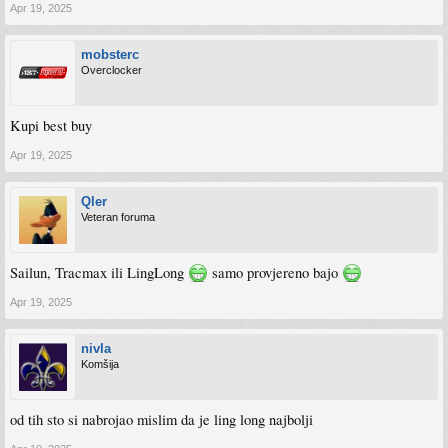
Apr 19, 2025
mobsterc
Overclocker
Kupi best buy
Apr 19, 2025
Qler
Veteran foruma
Sailun, Tracmax ili LingLong
samo provjereno bajo
Apr 19, 2025
nivla
Komšija
od tih sto si nabrojao mislim da je ling long najbolji