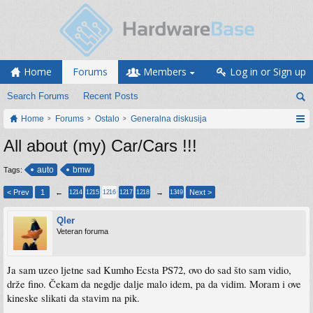
Home
Forums
Members
Log in or Sign up
Search Forums
Recent Posts
Home
Forums
Ostalo
Generalna diskusija
All about (my) Car/Cars !!!
auto
bmw
Tags:
< Prev
1
←
→
Next >
1214
1215
1216
1217
1218
1349
Qler
Veteran foruma
Ja sam uzeo ljetne sad Kumho Ecsta PS72, ovo do sad što sam vidio,
drže fino. Čekam da negdje dalje malo idem, pa da vidim. Moram i ove
kineske slikati da stavim na pik.