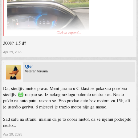
Click to expand...
3008? 1.5 d?
Apr 29, 2025
Qler
Veteran foruma
Da, stedljiv motor pravo. Meni jaranu u C klasi se pokazao posebno
stedljiv
raspao se. Iz nekog razloga polomio unutra sve. Nesto
puklo na auto putu, raspao se. Eno prodao auto bez motora za 15k, ali
je ustedio goriva, 6 mjeseci je trazio motor nije ga nasao.
Sad salu na stranu, mislim da je to dobar motor, da se njemu podrepilo
nesto...
Apr 29, 2025