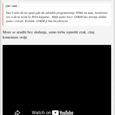
Qler said:
↑
Ima li neko da me uputi gdje da odradim programiranje TPMS na autu, monitrano
sve, a da ne kosta ko Petra kajgana... Maja gume traze 120KM kao moraju skidati
gume i vracati. Kontam 120KM je bas bezobrazno.
Moze se uraditi bez skidanja, samo treba ispustiti zrak, citaj
komentare ovdje