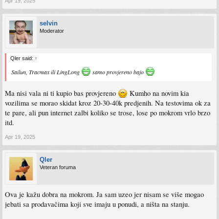
Apr 19, 2025
selvin
Moderator
Qler said:
↑
Sailun, Tracmax ili LingLong
samo provjereno bajo
Ma nisi vala ni ti kupio bas provjereno
Kumho na novim kia
vozilima se morao skidat kroz 20-30-40k predjenih. Na testovima ok za
te pare, ali pun internet zalbi koliko se trose, lose po mokrom vrlo brzo
itd.
Apr 19, 2025
Qler
Veteran foruma
Ova je kažu dobra na mokrom. Ja sam uzeo jer nisam se više mogao
jebati sa prodavačima koji sve imaju u ponudi, a ništa na stanju.