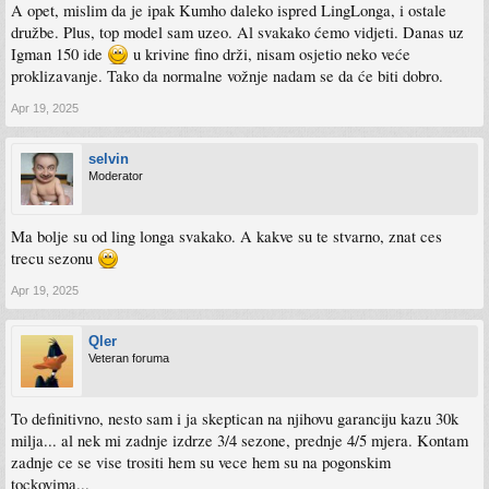
A opet, mislim da je ipak Kumho daleko ispred LingLonga, i ostale
družbe. Plus, top model sam uzeo. Al svakako ćemo vidjeti. Danas uz
Igman 150 ide
u krivine fino drži, nisam osjetio neko veće
proklizavanje. Tako da normalne vožnje nadam se da će biti dobro.
Apr 19, 2025
selvin
Moderator
Ma bolje su od ling longa svakako. A kakve su te stvarno, znat ces
trecu sezonu
Apr 19, 2025
Qler
Veteran foruma
To definitivno, nesto sam i ja skeptican na njihovu garanciju kazu 30k
milja... al nek mi zadnje izdrze 3/4 sezone, prednje 4/5 mjera. Kontam
zadnje ce se vise trositi hem su vece hem su na pogonskim
tockovima...