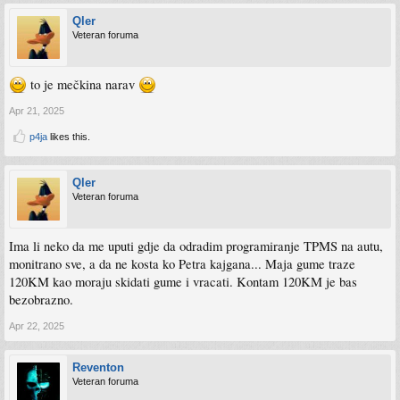
Qler
Veteran foruma
to je mečkina narav
Apr 21, 2025
p4ja
likes this.
Qler
Veteran foruma
Ima li neko da me uputi gdje da odradim programiranje TPMS na autu,
monitrano sve, a da ne kosta ko Petra kajgana... Maja gume traze
120KM kao moraju skidati gume i vracati. Kontam 120KM je bas
bezobrazno.
Apr 22, 2025
Reventon
Veteran foruma