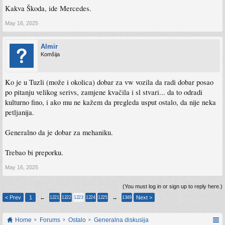
Kakva Škoda, ide Mercedes.
May 16, 2025
Almir
Komšija
Ko je u Tuzli (može i okolica) dobar za vw vozila da radi dobar posao
po pitanju velikog serivs, zamjene kvačila i sl stvari... da to odradi
kulturno fino, i ako mu ne kažem da pregleda usput ostalo, da nije neka
petljanija.
Generalno da je dobar za mehaniku.
Trebao bi preporku.
May 16, 2025
(You must log in or sign up to reply here.)
< Prev
1
←
→
Next >
1221
1222
1223
1224
1225
1349
Home
Forums
Ostalo
Generalna diskusija