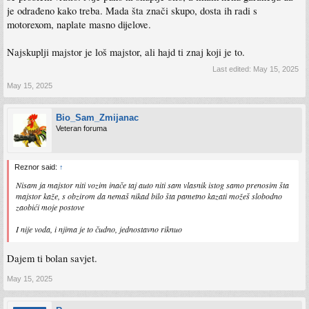
je odrađeno kako treba. Mada šta znači skupo, dosta ih radi s
motorexom, naplate masno dijelove.
Najskuplji majstor je loš majstor, ali hajd ti znaj koji je to.
Last edited:
May 15, 2025
May 15, 2025
Bio_Sam_Zmijanac
Veteran foruma
Reznor said:
↑
Nisam ja majstor niti vozim inače taj auto niti sam vlasnik istog samo prenosim šta
majstor kaže, s obzirom da nemaš nikad bilo šta pametno kazati možeš slobodno
zaobići moje postove
I nije voda, i njima je to čudno, jednostavno riknuo
Dajem ti bolan savjet.
May 15, 2025