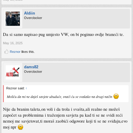
Aldiin
Overclocker
Da si samo napisao pug umjesto VW, on bi poginuo ovdje braneći te.
May 16, 2025
Reznor
likes this.
dams82
Overclocker
Reznor said:
↑
Moliću da mi ne daješ savjete ubuduće, snaći ću se svakako na drugi način
Nije da branim taleta,on voli i da trola i svašta,ali realno ne možeš
započet sa problemima i traženjem savjeta pa kad ti se ne svidi reći
nemoj me savjetovat,ti moraš zaobići odgovore koji ti se ne sviđaju,evo
moj npr