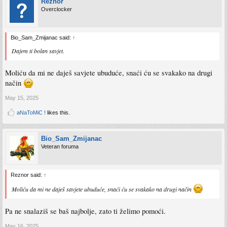
Reznor
Overclocker
Bio_Sam_Zmijanac said:
↑
Dajem ti bolan savjet.
Moliću da mi ne daješ savjete ubuduće, snaći ću se svakako na drugi
način
May 15, 2025
aNaToMiC !
likes this.
Bio_Sam_Zmijanac
Veteran foruma
Reznor said:
↑
Moliću da mi ne daješ savjete ubuduće, snaći ću se svakako na drugi način
Pa ne snalaziš se baš najbolje, zato ti želimo pomoći.
May 16, 2025