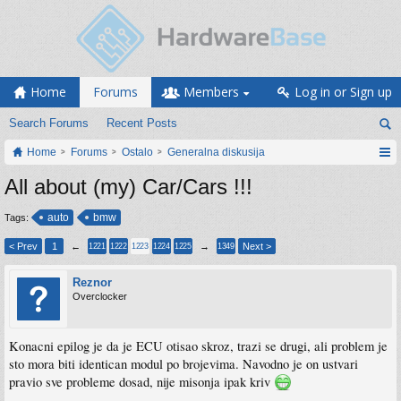
Home
Forums
Members
Log in or Sign up
Search Forums
Recent Posts
Home
Forums
Ostalo
Generalna diskusija
All about (my) Car/Cars !!!
auto
bmw
Tags:
< Prev
1
←
→
Next >
1221
1222
1223
1224
1225
1349
Reznor
Overclocker
Konacni epilog je da je ECU otisao skroz, trazi se drugi, ali problem je
sto mora biti identican modul po brojevima. Navodno je on ustvari
pravio sve probleme dosad, nije misonja ipak kriv