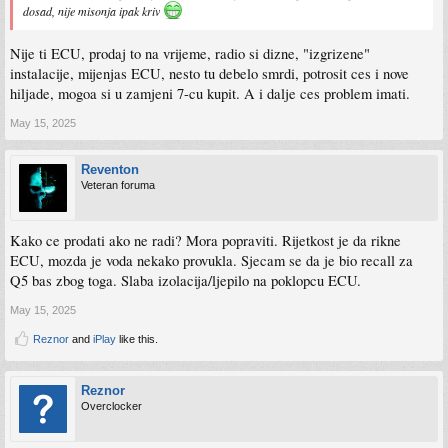
dosad, nije misonja ipak kriv
Nije ti ECU, prodaj to na vrijeme, radio si dizne, "izgrizene"
instalacije, mijenjas ECU, nesto tu debelo smrdi, potrosit ces i nove
hiljade, mogoa si u zamjeni 7-cu kupit. A i dalje ces problem imati.
May 15, 2025
Reventon
Veteran foruma
Kako ce prodati ako ne radi? Mora popraviti. Rijetkost je da rikne
ECU, mozda je voda nekako provukla. Sjecam se da je bio recall za
Q5 bas zbog toga. Slaba izolacija/ljepilo na poklopcu ECU.
May 15, 2025
Reznor
and
iPlay
like this.
Reznor
Overclocker