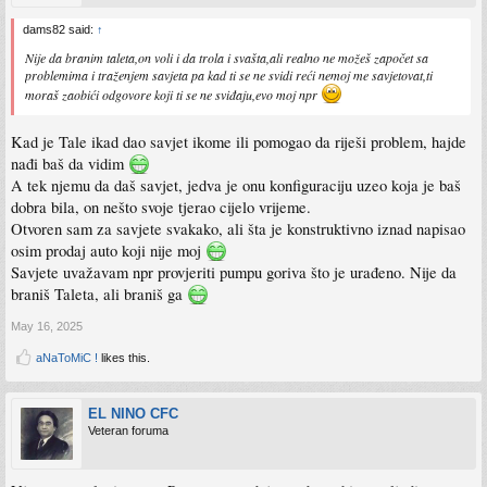
dams82 said:
↑
Nije da branim taleta,on voli i da trola i svašta,ali realno ne možeš započet sa
problemima i traženjem savjeta pa kad ti se ne svidi reći nemoj me savjetovat,ti
moraš zaobići odgovore koji ti se ne sviđaju,evo moj npr
Kad je Tale ikad dao savjet ikome ili pomogao da riješi problem, hajde
nađi baš da vidim
A tek njemu da daš savjet, jedva je onu konfiguraciju uzeo koja je baš
dobra bila, on nešto svoje tjerao cijelo vrijeme.
Otvoren sam za savjete svakako, ali šta je konstruktivno iznad napisao
osim prodaj auto koji nije moj
Savjete uvažavam npr provjeriti pumpu goriva što je urađeno. Nije da
braniš Taleta, ali braniš ga
May 16, 2025
aNaToMiC !
likes this.
EL NINO CFC
Veteran foruma