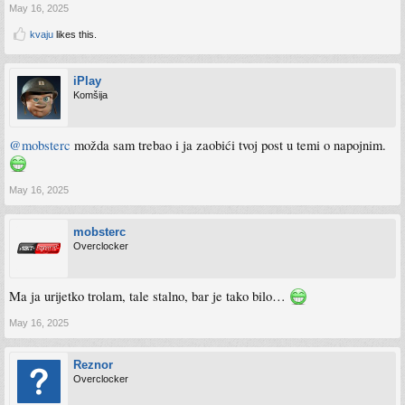
May 16, 2025
kvaju
likes this.
iPlay
Komšija
@mobsterc
možda sam trebao i ja zaobići tvoj post u temi o napojnim.
May 16, 2025
mobsterc
Overclocker
Ma ja urijetko trolam, tale stalno, bar je tako bilo…
May 16, 2025
Reznor
Overclocker