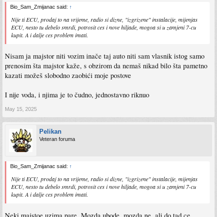
Bio_Sam_Zmijanac said:
↑
Nije ti ECU, prodaj to na vrijeme, radio si dizne, "izgrizene" instalacije, mijenjas
ECU, nesto tu debelo smrdi, potrosit ces i nove hiljade, mogoa si u zamjeni 7-cu
kupit. A i dalje ces problem imati.
Nisam ja majstor niti vozim inače taj auto niti sam vlasnik istog samo
prenosim šta majstor kaže, s obzirom da nemaš nikad bilo šta pametno
kazati možeš slobodno zaobići moje postove
I nije voda, i njima je to čudno, jednostavno riknuo
May 15, 2025
Pelikan
Veteran foruma
Bio_Sam_Zmijanac said:
↑
Nije ti ECU, prodaj to na vrijeme, radio si dizne, "izgrizene" instalacije, mijenjas
ECU, nesto tu debelo smrdi, potrosit ces i nove hiljade, mogoa si u zamjeni 7-cu
kupit. A i dalje ces problem imati.
Neki majstoe uzima pare. Mozda ubode, mozda ne, ali do tad ce