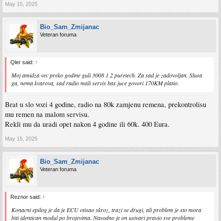
May 15, 2025
Bio_Sam_Zmijanac
Veteran foruma
Qler said:
↑
Moj amidza vec preko godine guli 3008 1.2 puretech. Za sad je zadovoljan. Slusa
ga, nema kvarova, sad radio mali servis bas juce govori 170KM platio.
Brat u slo vozi 4 godine, radio na 80k zamjenu remena, prekontrolisu
mu remen na malom servisu.
Rekli mu da uradi opet nakon 4 godine ili 60k. 400 Eura.
May 15, 2025
Bio_Sam_Zmijanac
Veteran foruma
Reznor said:
↑
Konacni epilog je da je ECU otisao skroz, trazi se drugi, ali problem je sto mora
biti identican modul po brojevima. Navodno je on ustvari pravio sve probleme