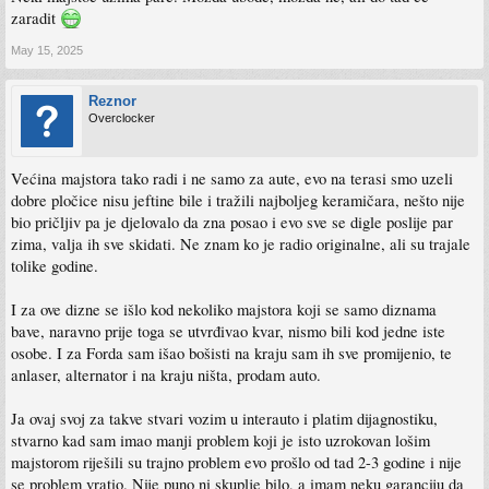
zaradit
May 15, 2025
Reznor
Overclocker
Većina majstora tako radi i ne samo za aute, evo na terasi smo uzeli
dobre pločice nisu jeftine bile i tražili najboljeg keramičara, nešto nije
bio pričljiv pa je djelovalo da zna posao i evo sve se digle poslije par
zima, valja ih sve skidati. Ne znam ko je radio originalne, ali su trajale
tolike godine.
I za ove dizne se išlo kod nekoliko majstora koji se samo diznama
bave, naravno prije toga se utvrđivao kvar, nismo bili kod jedne iste
osobe. I za Forda sam išao bošisti na kraju sam ih sve promijenio, te
anlaser, alternator i na kraju ništa, prodam auto.
Ja ovaj svoj za takve stvari vozim u interauto i platim dijagnostiku,
stvarno kad sam imao manji problem koji je isto uzrokovan lošim
majstorom riješili su trajno problem evo prošlo od tad 2-3 godine i nije
se problem vratio. Nije puno ni skuplje bilo, a imam neku garanciju da