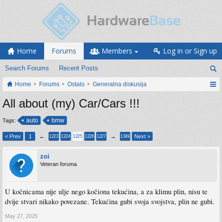
Home
Forums
Members
Log in or Sign up
Search Forums
Recent Posts
Home
Forums
Ostalo
Generalna diskusija
All about (my) Car/Cars !!!
auto
bmw
Tags:
< Prev
1
←
→
Next >
1223
1224
1225
1226
1227
1349
zoi
Veteran foruma
U kočnicama nije ulje nego kočiona tekućina, a za klimu plin, nisu te
dvije stvari nikako povezane. Tekućina gubi svoja svojstva, plin ne gubi.
May 27, 2025