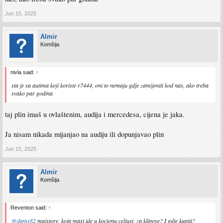
Jun 15, 2025
Almir
Komšija
nivla said:
↑
sta je sa autima koji koriste r7444, oni to nemaju gdje zamijeniti kod nas, ako treba
svako par godina
taj plin imaš u ovlaštenim, audija i mercedesa, cijena je jaka.
Ja nisam nikada mijanjao na audiju ili dopunjavao plin
Jun 15, 2025
Almir
Komšija
Reventon said:
↑
@dams82
majstore, koja mast ide u kocionu celjust, za klipove? I gdje kupiti?