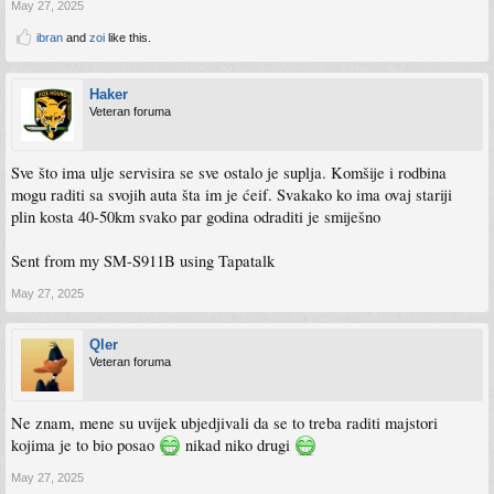
May 27, 2025
ibran
and
zoi
like this.
Haker
Veteran foruma
Sve što ima ulje servisira se sve ostalo je suplja. Komšije i rodbina
mogu raditi sa svojih auta šta im je ćeif. Svakako ko ima ovaj stariji
plin kosta 40-50km svako par godina odraditi je smiješno
Sent from my SM-S911B using Tapatalk
May 27, 2025
Qler
Veteran foruma
Ne znam, mene su uvijek ubjedjivali da se to treba raditi majstori
kojima je to bio posao
nikad niko drugi
May 27, 2025