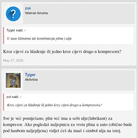
zoi
Veteran foruma
Tyger said:
↑
U auto klimama ide kombinacija plina i ulja
Kroz cijevi za hlađenje ili jedno kroz cijevi drugo u kompresoru?
May 27, 2025
Tyger
Aktivista
zoi said:
↑
Kroz cijevi za hlađenje ili jedno kroz cijevi drugo u kompresoru?
Sve je već pomiješano, plin već ima u sebi ulje(lubrikant) za
kompresor. Ako pogledaš naljepnicu za vrstu plina u auto (obično bude
pod haubom naljepljena) vidjet ćeš da imaš i simbol ulja na istoj.