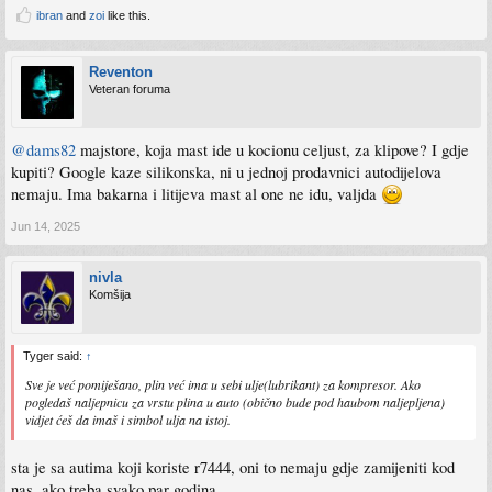
ibran
and
zoi
like this.
Reventon
Veteran foruma
@dams82
majstore, koja mast ide u kocionu celjust, za klipove? I gdje
kupiti? Google kaze silikonska, ni u jednoj prodavnici autodijelova
nemaju. Ima bakarna i litijeva mast al one ne idu, valjda
Jun 14, 2025
nivla
Komšija
Tyger said:
↑
Sve je već pomiješano, plin već ima u sebi ulje(lubrikant) za kompresor. Ako
pogledaš naljepnicu za vrstu plina u auto (obično bude pod haubom naljepljena)
vidjet ćeš da imaš i simbol ulja na istoj.
sta je sa autima koji koriste r7444, oni to nemaju gdje zamijeniti kod
nas, ako treba svako par godina