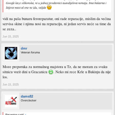
Google kaze silikonska, ni u jednoj prodavnici autodijelova nemaju. Ima bakarna i
litijeva mast al one ne idu, valjda
vidi na paša bunaru feroreparatur, oni rade reparacije, mislim da većina
servisa skine i njima nosi na reparaciju, ni jedan servis neće sa time da
se zeza..
Jun 15, 2025
dmr
Veteran foruma
Moze preporuka za normalnog majstora u Tz, da ne moram za svaku
sitnicu vozit dini u Gracanicu
. Neko mi rece Krle u Bukinju da nije
los.
Jun 15, 2025
dams82
Overclocker
Reventon said:
↑