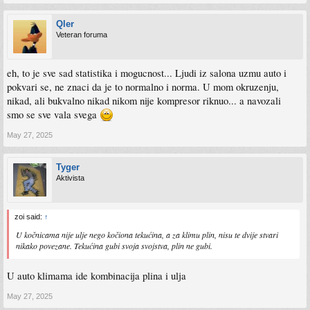
Qler
Veteran foruma
eh, to je sve sad statistika i mogucnost... Ljudi iz salona uzmu auto i
pokvari se, ne znaci da je to normalno i norma. U mom okruzenju,
nikad, ali bukvalno nikad nikom nije kompresor riknuo... a navozali
smo se sve vala svega
May 27, 2025
Tyger
Aktivista
zoi said:
↑
U kočnicama nije ulje nego kočiona tekućina, a za klimu plin, nisu te dvije stvari
nikako povezane. Tekućina gubi svoja svojstva, plin ne gubi.
U auto klimama ide kombinacija plina i ulja
May 27, 2025