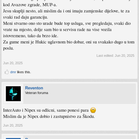
kod Avazove zgrade, MUP-a.
Jesu skuplji nesto, ali mislim da i oni imaju zamjenske dijelove, te za
svaki rad daju garanciju.
Meni stvarno ono sto urade bude top usluga, sve pregledaju, svaki dio
vrate na mjesto, dolje sam bio u servisu rade na vise vozila
istovremeno, tako da brzo ide.
Za gume meni je Hukic uglavnom bio dobar, oni su svakako dugo u tom
poslu.
Last edited:
Jun 20, 2025
Jun 20, 2025
dmr
likes this.
Reventon
Veteran foruma
InterAuto i Nipex su odlicni, samo ponesi para
Mislim da je Nipex dobio i zastupnistvo za Škodu.
Jun 20, 2025