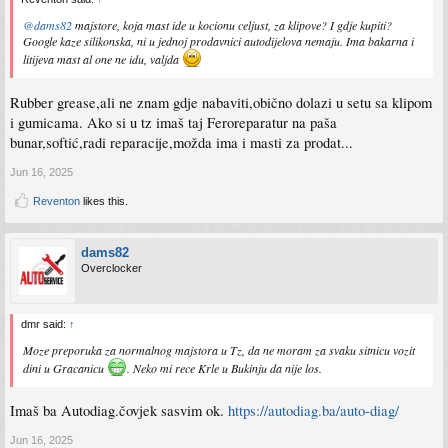
@dams82
majstore, koja mast ide u kocionu celjust, za klipove? I gdje kupiti?
Google kaze silikonska, ni u jednoj prodavnici autodijelova nemaju. Ima bakarna i
litijeva mast al one ne idu, valjda
Rubber grease,ali ne znam gdje nabaviti,obično dolazi u setu sa klipom
i gumicama. Ako si u tz imaš taj Feroreparatur na paša
bunar,softić,radi reparacije,možda ima i masti za prodat...
Jun 16, 2025
Reventon
likes this.
dams82
Overclocker
dmr said:
↑
Moze preporuka za normalnog majstora u Tz, da ne moram za svaku sitnicu vozit
dini u Gracanicu
. Neko mi rece Krle u Bukinju da nije los.
Imaš ba Autodiag.čovjek sasvim ok.
https://autodiag.ba/auto-diag/
Jun 16, 2025