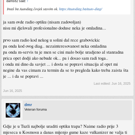
dams82 said:
↑
Imaš ba Autodiag.čovjek sasvim ok.
https://autodiag.ba/auto-diag/
ja sam ovde radio optiku (nisam zadovoljan)
nisu mi djelovali profesionalno doduse neka je omladina...
prvo sam radio kod nekog u solini dal rece grabovickic
pa onda kod ovog diag.. nezainteresovanost neka omladina
pa onda m-servis tu je men se cini malo bolje uradjeno al stanradna
prica opet dodji ako nebude ok... pa i dosao sam radi toga..
i onda mi dino da savjet ... i dosta se popravi situacija al opet mi
negine da vas cimam za termin da se to pregleda kako treba zaista šta
je ... i da se popravi ...
Last edited:
Jun 16, 2025
Jun 16, 2025
dmr
Veteran foruma
Gdje je u Tuzli najbolje uraditi optiku trapa? Naime radio prije 3
mjeseca u Kosmosu a danas mijenjo gume kaze vulkanizer ne valja ti