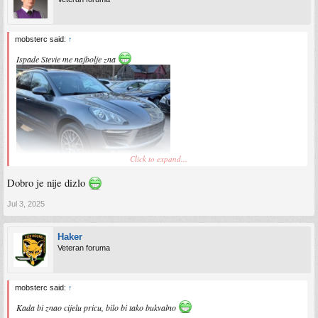
mobsterc said:
↑
Ispade Stevie me najbolje zna
Click to expand...
pa necu unazad, 250kW a vidjeti cemo za ćipiranje
Dobro je nije dizlo
Jul 3, 2025
Haker
Veteran foruma
mobsterc said:
↑
Kada bi znao cijelu pricu, bilo bi tako bukvalno