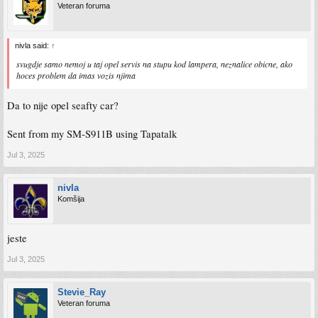
Veteran foruma
nivla said:
↑
svugdje samo nemoj u taj opel servis na stupu kod lampera, neznalice obicne, ako
hoces problem da imas vozis njima
Da to nije opel seafty car?
Sent from my SM-S911B using Tapatalk
Jul 3, 2025
nivla
Komšija
jeste
Jul 3, 2025
Stevie_Ray
Veteran foruma