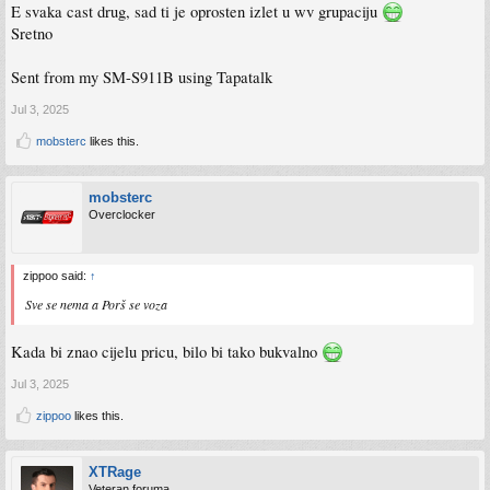
pa necu unazad, 250kW a vidjeti cemo za ćipiranje
E svaka cast drug, sad ti je oprosten izlet u wv grupaciju
Sretno
Sent from my SM-S911B using Tapatalk
Jul 3, 2025
mobsterc
likes this.
mobsterc
Overclocker
zippoo said:
↑
Sve se nema a Porš se voza
Kada bi znao cijelu pricu, bilo bi tako bukvalno
Jul 3, 2025
zippoo
likes this.
XTRage
Veteran foruma