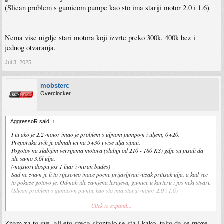
(Slican problem s gumicom pumpe kao sto ima stariji motor 2.0 i 1.6)
Nema vise nigdje stari motora koji izvrte preko 300k, 400k bez i
jednog otvaranja.
Jul 3, 2025
mobsterc
Overclocker
AggressoR said:
↑
I tu ako je 2.2 motor imao je problem s uljnom pumpom i uljem, 0w20.
Preporuka svih je odmah ici na 5w30 i vise ulja sipati.
Pogotov na slabijim verzijama motora (slabiji od 210 - 180 KS) gdje su pisali da
ide samo 3.6l ulja.
(majstori dospu jos 1 litar i miran budes)
Sad ne znam je li to rijeseneo inace pocne prijavljivati nizak pritisak ulja, a kad vec
to pokaze gotovo je. Odmah ide zamjena lezajeva, gumice u karteru i jos neki stvari.
(Slican problem s gumicom pumpe kao sto ima stariji motor 2.0 i 1.6)
Click to expand...
Nema vise nigdje stari motora koji izvrte preko 300k, 400k bez i jednog otvaranja.
Znam za to sve, ali eto sreca skontalo se sta i kako, tako da se moze