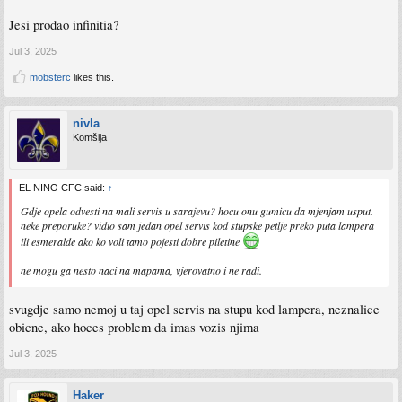
Jesi prodao infinitia?
Jul 3, 2025
mobsterc
likes this.
nivla
Komšija
EL NINO CFC said:
↑
Gdje opela odvesti na mali servis u sarajevu? hocu onu gumicu da mjenjam usput.
neke preporuke? vidio sam jedan opel servis kod stupske petlje preko puta lampera
ili esmeralde ako ko voli tamo pojesti dobre piletine
ne mogu ga nesto naci na mapama, vjerovatno i ne radi.
svugdje samo nemoj u taj opel servis na stupu kod lampera, neznalice
obicne, ako hoces problem da imas vozis njima
Jul 3, 2025
Haker