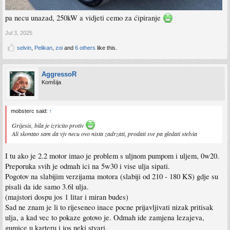
pa necu unazad, 250kW a vidjeti cemo za ćipiranje
Jul 3, 2025
selvin
,
Pelikan
,
zoi
and
6 others
like this.
AggressoR
Komšija
mobsterc said:
↑
Grijesis, bila je izricito protiv
Ali skontao sam da vjv necu ovo nista zadrzati, prodati sve pa gledati stelvia
I tu ako je 2.2 motor imao je problem s uljnom pumpom i uljem, 0w20.
Preporuka svih je odmah ici na 5w30 i vise ulja sipati.
Pogotov na slabijim verzijama motora (slabiji od 210 - 180 KS) gdje su
pisali da ide samo 3.6l ulja.
(majstori dospu jos 1 litar i miran budes)
Sad ne znam je li to rijeseneo inace pocne prijavljivati nizak pritisak
ulja, a kad vec to pokaze gotovo je. Odmah ide zamjena lezajeva,
gumice u karteru i jos neki stvari.