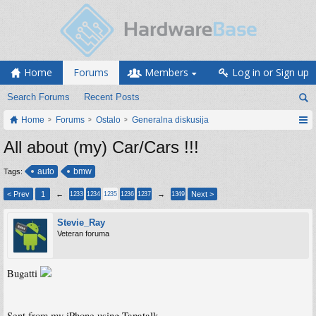
Home
Forums
Members
Log in or Sign up
Search Forums
Recent Posts
Home
Forums
Ostalo
Generalna diskusija
All about (my) Car/Cars !!!
auto
bmw
Tags:
< Prev
1
←
→
Next >
1233
1234
1235
1236
1237
1349
Stevie_Ray
Veteran foruma
Bugatti
Sent from my iPhone using Tapatalk