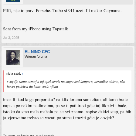
Pffft, nije to pravi Porsche. Trebo si 911 uzet. Ili makar Caymana.
Sent from my iPhone using Tapatalk
Jul 3, 2025
EL NINO CFC
Veteran foruma
nivla said:
↑
svugdje samo nemoj u taj opel servis na stupu kod lampera, neznalice obicne, ako
hoces problem da imas vozis njima
imas li ikod koga preporuku? na klix forumu sam citao, ali tamo brate
napisu po nekim nadimcima, pa se ti pati trazi gdje taj lik zivi i bude,
isto ko da smo mala mahala pa se svi znamo. napise dzidzi stup, pa bih
ja vjerovatno trebao se vozati po stupu i traziti gdje je covjek?
Ja sam naletio na ovaj servis.