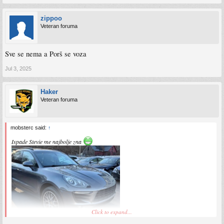
zippoo
Veteran foruma
Sve se nema a Porš se voza
Jul 3, 2025
Haker
Veteran foruma
mobsterc said:
↑
Ispade Stevie me najbolje zna
Click to expand...