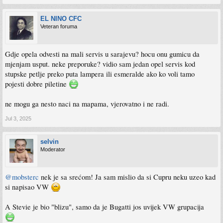
EL NINO CFC
Veteran foruma
Gdje opela odvesti na mali servis u sarajevu? hocu onu gumicu da
mjenjam usput. neke preporuke? vidio sam jedan opel servis kod
stupske petlje preko puta lampera ili esmeralde ako ko voli tamo
pojesti dobre piletine
ne mogu ga nesto naci na mapama, vjerovatno i ne radi.
Jul 3, 2025
selvin
Moderator
@mobsterc
nek je sa srećom! Ja sam mislio da si Cupru neku uzeo kad
si napisao VW
A Stevie je bio "blizu", samo da je Bugatti jos uvijek VW grupacija