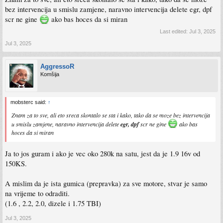
bez intervencija u smislu zamjene, naravno intervencija delete egr, dpf
scr ne gine
ako bas hoces da si miran
Last edited:
Jul 3, 2025
Jul 3, 2025
AggressoR
Komšija
mobsterc said:
↑
Znam za to sve, ali eto sreca skontalo se sta i kako, tako da se moze bez intervencija
u smislu zamjene, naravno intervencija delete
egr, dpf
scr ne gine
ako bas
hoces da si miran
Ja to jos guram i ako je vec oko 280k na satu, jest da je 1.9 16v od
150KS.
A mislim da je ista gumica (prepravka) za sve motore, stvar je samo
na vrijeme to odraditi.
(1.6 , 2.2, 2.0, dizele i 1.75 TBI)
Jul 3, 2025