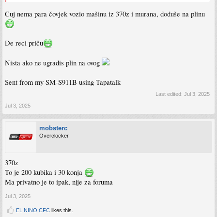
Cuj nema para čovjek vozio mašinu iz 370z i murana, doduše na plinu
De reci priču
Nista ako ne ugradis plin na ovog
Sent from my SM-S911B using Tapatalk
Last edited:
Jul 3, 2025
Jul 3, 2025
mobsterc
Overclocker
370z
To je 200 kubika i 30 konja
Ma privatno je to ipak, nije za foruma
Jul 3, 2025
EL NINO CFC
likes this.