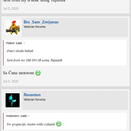
Jul 3, 2025
Bio_Sam_Zmijanac
Veteran foruma
Haker said:
↑
Znaci skoda hahah
Sent from my SM-S911B using Tapatalk
Sa Čuna motorom
Jul 3, 2025
Reventon
Veteran foruma
mobsterc said:
↑
Vw grupacija, nisam toliki izdajnik