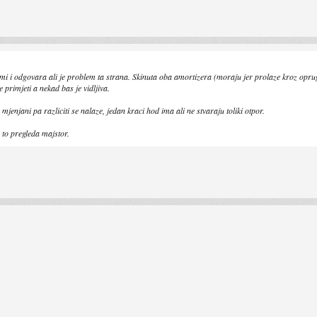
to mi i odgovara ali je problem ta strana. Skinuta oba amortizera (moraju jer prolaze kroz oprug
 primjeti a nekad bas je vidljiva.
jenjani pa razliciti se nalaze, jedan kraci hod ima ali ne stvaraju toliki otpor.
to pregleda majstor.
.