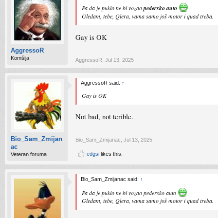
Pa da je puklo ne bi vozao
pedersko auto
Gledam, tebe, Qlera, vama samo još motor i quad treba.
Gay is OK
AggressoR
Komšija
AggressoR
,
Jul 13, 2025
AggressoR said:
↑
Gay is OK
Not bad, not terible.
Bio_Sam_Zmijan
Bio_Sam_Zmijanac
,
Jul 13, 2025
ac
edgsi
likes this.
Veteran foruma
Bio_Sam_Zmijanac said:
↑
Pa da je puklo ne bi vozao pedersko auto
Gledam, tebe, Qlera, vama samo još motor i quad treba.