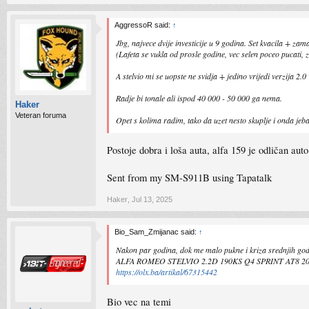
AggressoR said:
↑
Jbg, najvece dvije investicije u 9 godina. Set kvacila + z
(Lafeta se vukla od prosle godine, vec selen poceo pucati, 
A stelvio mi se uopste ne svidja + jedino vrijedi verzija 2.
Radje bi tonale ali ispod 40 000 - 50 000 ga nema.
Haker
Veteran foruma
Opet s kolima radim, tako da uzet nesto skuplje i onda jebav
Postoje dobra i loša auta, alfa 159 je odličan auto
Sent from my SM-S911B using Tapatalk
Haker
,
Jul 13, 2025
Bio_Sam_Zmijanac said:
↑
Nakon par godina, dok me malo pukne i kriza srednjih godi
ALFA ROMEO STELVIO 2.2D 190KS Q4 SPRINT AT8 20
https://olx.ba/artikal/67315442
Bio vec na temi