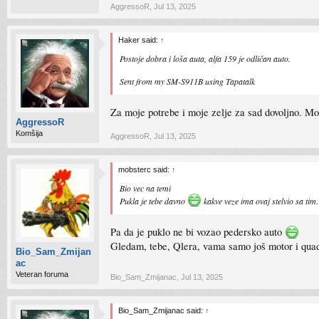
AggressoR
,
Jul 13, 2025
Haker said:
↑
Postoje dobra i loša auta, alfa 159 je odličan auto.
Sent from my SM-S911B using Tapatalk
Za moje potrebe i moje zelje za sad dovoljno. Mozd
AggressoR
Komšija
AggressoR
,
Jul 13, 2025
mobsterc said:
↑
Bio vec na temi
Pukla je tebe davno
kakve veze ima ovaj stelvio sa ti
Pa da je puklo ne bi vozao pedersko auto
Gledam, tebe, Qlera, vama samo još motor i quad
Bio_Sam_Zmijan
ac
Veteran foruma
Bio_Sam_Zmijanac
,
Jul 13, 2025
Bio_Sam_Zmijanac said:
↑