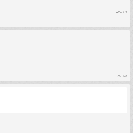
#24869
#24870