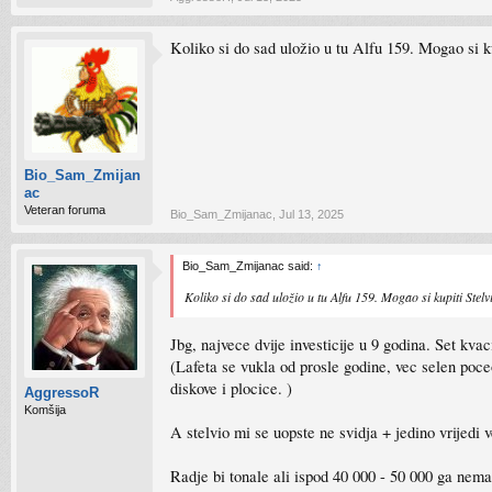
Koliko si do sad uložio u tu Alfu 159. Mogao si k
Bio_Sam_Zmijan
ac
Veteran foruma
Bio_Sam_Zmijanac
,
Jul 13, 2025
Bio_Sam_Zmijanac said:
↑
Koliko si do sad uložio u tu Alfu 159. Mogao si kupiti Stel
Jbg, najvece dvije investicije u 9 godina. Set kv
(Lafeta se vukla od prosle godine, vec selen poce
diskove i plocice. )
AggressoR
Komšija
A stelvio mi se uopste ne svidja + jedino vrijedi 
Radje bi tonale ali ispod 40 000 - 50 000 ga nema