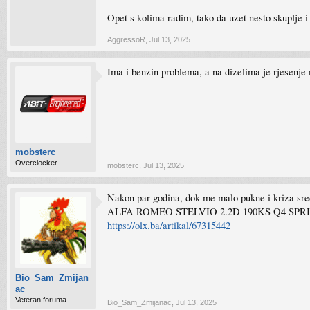
Opet s kolima radim, tako da uzet nesto skuplje i 
AggressoR
,
Jul 13, 2025
Ima i benzin problema, a na dizelima je rjesenje
mobsterc
Overclocker
mobsterc
,
Jul 13, 2025
Nakon par godina, dok me malo pukne i kriza sred
ALFA ROMEO STELVIO 2.2D 190KS Q4 SPRIN
https://olx.ba/artikal/67315442
Bio_Sam_Zmijan
ac
Veteran foruma
Bio_Sam_Zmijanac
,
Jul 13, 2025