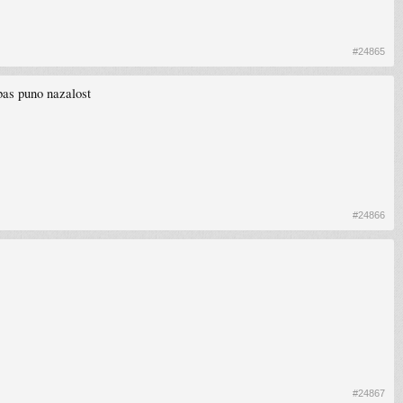
#24865
bas puno nazalost
#24866
#24867