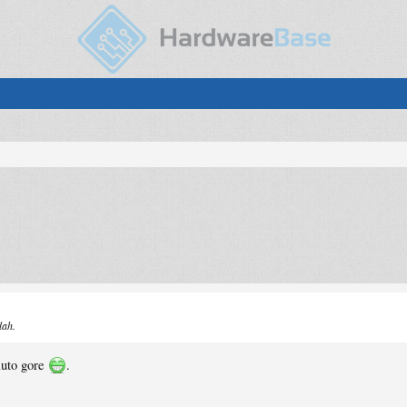
dah.
auto gore
.