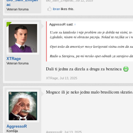
Bio_Sam_Zmijanac
,
Jul 12, 2025
ac
ibran
likes this.
Veteran foruma
AggressoR said:
↑
Uzete su kataloske i nije problem sto je dobila na visini, 
izgledalo, nisam ni obracao paznju. Nekad ta razlika se i ne
Opet tesko da amortizer moze korigovati visinu osim da su m
Radio u Sarajevu, pa mi mrsko opet odmah za sarajevo da 
XTRage
Veteran foruma
Dali ti jednu za dizela a drugu za benzinca
XTRage
,
Jul 13, 2025
Moguce ili je neko jednu malo brusilicom skratio
AggressoR
Komšija
AggressoR
,
Jul 13, 2025