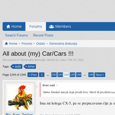
Home
Forums
Members
Search Forums
Recent Posts
Home
Forums
Ostalo
Generalna diskusija
All about (my) Car/Cars !!!
Discussion in '
Generalna diskusija
' started by
Juka
,
Feb 19, 2011
.
auto
bmw
Tags:
Page 1244 of 1349
< Prev
1
←
→
Next >
1242
1243
1244
1245
1246
1349
ibran said:
↑
Samo šmekaš mazde koja prođe kroz Vareš ih pozitivni uz
Ima mi kolega CX-5, pa se prepucavamo čije je 
Bio_Sam_Zmijan