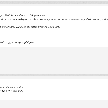
amajac 1880 km i sad nakon 3-4 godine ovo.
zadnje diskove i disk-plocice nikad nisam mjenjao, sad sam skino ono sto je doslo na njoj kad s
0 T benzinjara, 2.2 dizeli svi imaju problem zbog ulja.
at zbog posla nije isplatljivo.
.
na, ide ovako nešto.
22GP (53 999 KM)