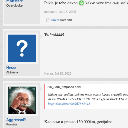
mobsterc
Pukla je tebe davno
kakve veze ima ovaj stel
Overclocker
mobsterc
,
Jul 13, 2025
Haker
likes this.
Tw3rol4445
Neraa
Aktivista
Neraa
,
Jul 13, 2025
Bio_Sam_Zmijanac said:
↑
Nakon par godina, dok me malo pukne i kriza srednjih godi
ALFA ROMEO STELVIO 2.2D 190KS Q4 SPRINT AT8 20
https://olx.ba/artikal/67315442
AggressoR
Kao novo a presao 150 000km, genijalno.
Komšija