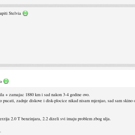
upiti Stelvia
via
acila + zamajac 1880 km i sad nakon 3-4 godine ovo.
o pucati, zadnje diskove i disk-plocice nikad nisam mjenjao, sad sam skino o
verzija 2.0 T benzinjara, 2.2 dizeli svi imaju problem zbog ulja.
.