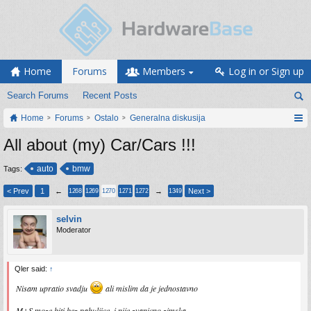
Home
Forums
Members
Log in or Sign up
Search Forums
Recent Posts
Home
Forums
Ostalo
Generalna diskusija
All about (my) Car/Cars !!!
auto
bmw
Tags:
< Prev
1
←
→
Next >
1268
1269
1270
1271
1272
1349
selvin
Moderator
Qler said:
↑
Nisam upratio svadju
ali mislim da je jednostavno
M+S moze biti bez pahuljice, i nije zvanicno zimska.