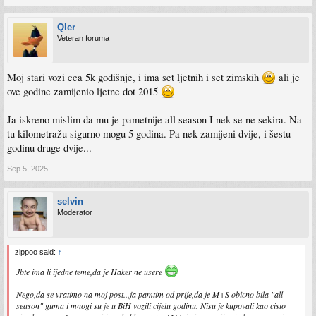
Qler
Veteran foruma
Moj stari vozi cca 5k godišnje, i ima set ljetnih i set zimskih
ali je
ove godine zamijenio ljetne dot 2015
Ja iskreno mislim da mu je pametnije all season I nek se ne sekira. Na
tu kilometražu sigurno mogu 5 godina. Pa nek zamijeni dvije, i šestu
godinu druge dvije...
Sep 5, 2025
selvin
Moderator
zippoo said:
↑
Jbte ima li ijedne teme,da je Haker ne usere
Nego,da se vratimo na moj post...ja pamtim od prije,da je M+S obicno bila "all
season" guma i mnogi su je u BiH vozili cijelu godinu. Nisu je kupovali kao cisto