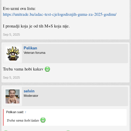
Evo uzmi ovu listu:
https://unitrade.ba/adac-test-cjelogodisnjih-guma-za-2025-godinu/
I pronadji koja je od tih M+S koja nije.
Sep 5, 2025
Pelikan
Veteran foruma
Treba vama hobi kakav
Sep 5, 2025
selvin
Moderator
Pelikan said:
↑
Treba vama hobi kakav