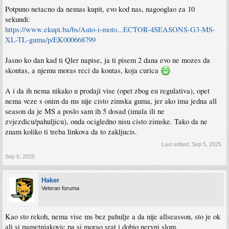
Potpuno netacno da nemas kupit, evo kod nas, nagooglao za 10
sekundi:
https://www.ekupi.ba/bs/Auto-i-moto...ECTOR-4SEASONS-G3-MS-
XL-TL-guma/p/EK000668799
Jasno ko dan kad ti Qler napise, ja ti pisem 2 dana evo ne mozes da
skontas, a njemu moras reci da kontas, koja curica
A i da ih nema nikako u prodaji vise (opet zbog eu regulativa), opet
nema veze s onim da ms nije cisto zimska guma, jer ako ima jedna all
season da je MS a poslo sam ih 5 dosad (imala ili ne
zvjezdicu/pahuljicu), onda ocigledno nisu cisto zimske. Tako da ne
znam koliko ti treba linkova da to zakljucis.
Last edited:
Sep 5, 2025
Sep 5, 2025
Haker
Veteran foruma
Kao sto rekoh, nema vise ms bez pahulje a da nije allseasson, sto je ok
ali si pametnjakovic pa si morao srat i dobio nervni slom.