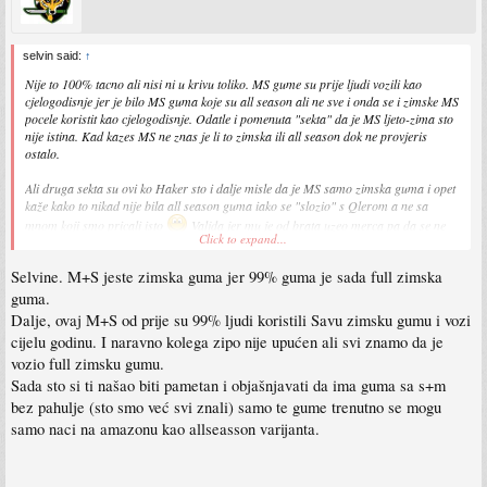
selvin said:
↑
Nije to 100% tacno ali nisi ni u krivu toliko. MS gume su prije ljudi vozili kao
cjelogodisnje jer je bilo MS guma koje su all season ali ne sve i onda se i zimske MS
pocele koristit kao cjelogodisnje. Odatle i pomenuta "sekta" da je MS ljeto-zima sto
nije istina. Kad kazes MS ne znas je li to zimska ili all season dok ne provjeris
ostalo.
Ali druga sekta su ovi ko Haker sto i dalje misle da je MS samo zimska guma i opet
kaže kako to nikad nije bila all season guma iako se "slozio" s Qlerom a ne sa
mnom koji smo pricali isto
Valjda jer mu je od brata uzeo merca pa da se ne
Click to expand...
zamjeri
I opet kontru pise kao "bosnjo" ne zna, a da se zakljucit ko je "bosnjo"
ovdje.
Selvine. M+S jeste zimska guma jer 99% guma je sada full zimska
guma.
Tako da ako kupujes cjelogodisnju gumu, trazi all season a ne gledaj samo MS
oznaku, na nasem trzistu ces vjerovatno naci gumu koja ima i m+s i * na all season
Dalje, ovaj M+S od prije su 99% ljudi koristili Savu zimsku gumu i vozi
gumi. Posto trazis jeftinije, i sava i fulda i slicne iz tog ranga imaju obje oznake, a
cijelu godinu. I naravno kolega zipo nije upućen ali svi znamo da je
all season su gume. Iskreno ako ces vec na all season iz tebi znanih razloga, probaj
vozio full zimsku gumu.
se pruzit do premiuma ako ti nije velika dimenzija gume nije to toliko skupo.
Sada sto si ti našao biti pametan i objašnjavati da ima guma sa s+m
bez pahulje (sto smo već svi znali) samo te gume trenutno se mogu
samo naci na amazonu kao allseasson varijanta.