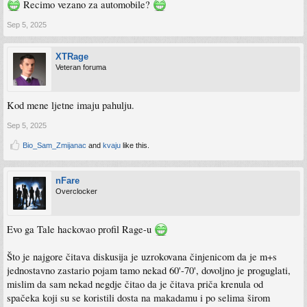
Recimo vezano za automobile?
Sep 5, 2025
XTRage
Veteran foruma
Kod mene ljetne imaju pahulju.
Sep 5, 2025
Bio_Sam_Zmijanac
and
kvaju
like this.
nFare
Overclocker
Evo ga Tale hackovao profil Rage-u
Što je najgore čitava diskusija je uzrokovana činjenicom da je m+s
jednostavno zastario pojam tamo nekad 60'-70', dovoljno je proguglati,
mislim da sam nekad negdje čitao da je čitava priča krenula od
spačeka koji su se koristili dosta na makadamu i po selima širom