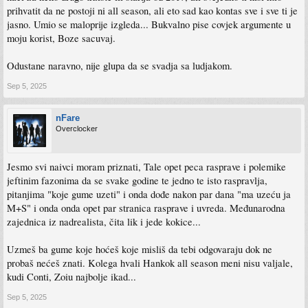
prihvatit da ne postoji ni all season, ali eto sad kao kontas sve i sve ti je
jasno. Umio se maloprije izgleda... Bukvalno pise covjek argumente u
moju korist, Boze sacuvaj.
Odustane naravno, nije glupa da se svadja sa ludjakom.
Sep 5, 2025
nFare
Overclocker
Jesmo svi naivci moram priznati, Tale opet peca rasprave i polemike
jeftinim fazonima da se svake godine te jedno te isto raspravlja,
pitanjima "koje gume uzeti" i onda dođe nakon par dana "ma uzeću ja
M+S" i onda onda opet par stranica rasprave i uvreda. Međunarodna
zajednica iz nadrealista, čita lik i jede kokice...
Uzmeš ba gume koje hoćeš koje misliš da tebi odgovaraju dok ne
probaš nećeš znati. Kolega hvali Hankok all season meni nisu valjale,
kudi Conti, Zoiu najbolje ikad...
Sep 5, 2025