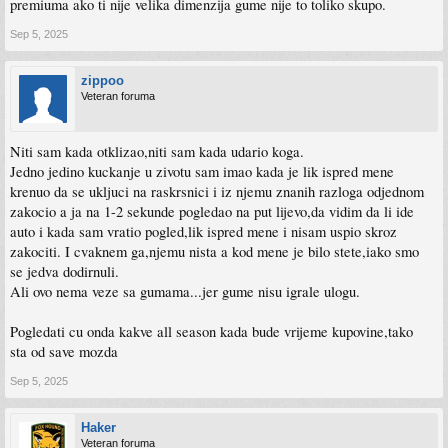
premiuma ako ti nije velika dimenzija gume nije to toliko skupo.
Sep 5, 2025
zippoo
Veteran foruma
Niti sam kada otklizao,niti sam kada udario koga.
Jedno jedino kuckanje u zivotu sam imao kada je lik ispred mene
krenuo da se ukljuci na raskrsnici i iz njemu znanih razloga odjednom
zakocio a ja na 1-2 sekunde pogledao na put lijevo,da vidim da li ide
auto i kada sam vratio pogled,lik ispred mene i nisam uspio skroz
zakociti. I cvaknem ga,njemu nista a kod mene je bilo stete,iako smo
se jedva dodirnuli.
Ali ovo nema veze sa gumama...jer gume nisu igrale ulogu.
Pogledati cu onda kakve all season kada bude vrijeme kupovine,tako
sta od save mozda
Sep 5, 2025
Haker
Veteran foruma