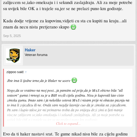
zalijecem se,iako omeksaju i i sekundi zaslajdraju. Ali za moje potrebe
su uvijek bile OK a i trajele su,jer se ne prelazi puno km godisnje.
Kada dodje vrijeme za kupovinu,vidjeti cu sta cu kupiti na kraju...ali
znam da necu nista pretjerano skupo
Sep 5, 2025
Haker
Veteran foruma
zippoo said:
↑
Jbte ima li ijedne teme,da je Haker ne usere
Nego,da se vratimo na moj post...ja pamtim od prije,da je M+S obicno bila "all
season" guma i mnogi su je u BiH vozili cijelu godinu. Nisu je kupovali kao cisto
zimsku gumu. Imao sam i ja nekoliko setova M+S i nisam prije ni obacao paznju na
to ima li zvjezdicu ili ne. Onda sam negdje kasnije cuo da je zimska sa zvjezdicom.
Pa sam i kupio takve,jer mi primarno treba da po snijegu drzi zimi a ljeti manje
vise,ne zalijecem se,iako omeksaju i i sekundi zaslajdraju. Ali za moje potrebe su
uvijek bile OK a i trajele su,jer se ne prelazi puno km godisnje.
Click to expand...
Kada dodje vrijeme za kupovinu,vidjeti cu sta cu kupiti na kraju...ali znam da necu
Evo da ti haker nastavi srat. Te gume nikad nisu bile za cijelu godinu
nista pretjerano skupo