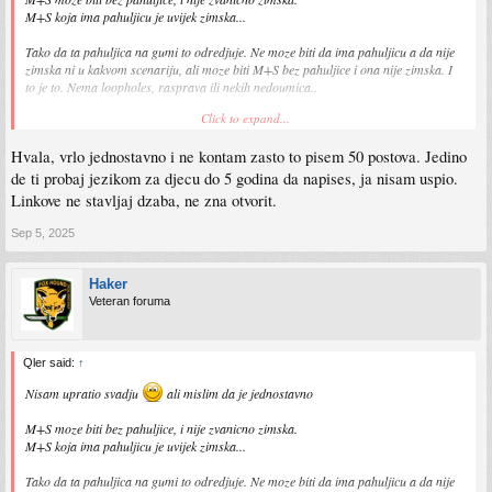
M+S koja ima pahuljicu je uvijek zimska...
Tako da ta pahuljica na gumi to odredjuje. Ne moze biti da ima pahuljicu a da nije
zimska ni u kakvom scenariju, ali moze biti M+S bez pahuljice i ona nije zimska. I
to je to. Nema loopholes, rasprava ili nekih nedoumica..
Click to expand...
a evo i fin clanak
Hvala, vrlo jednostavno i ne kontam zasto to pisem 50 postova. Jedino
https://www.tires-easy.com/blog/winter-tire-laws/
de ti probaj jezikom za djecu do 5 godina da napises, ja nisam uspio.
Linkove ne stavljaj dzaba, ne zna otvorit.
Sep 5, 2025
Haker
Veteran foruma
Qler said:
↑
Nisam upratio svadju
ali mislim da je jednostavno
M+S moze biti bez pahuljice, i nije zvanicno zimska.
M+S koja ima pahuljicu je uvijek zimska...
Tako da ta pahuljica na gumi to odredjuje. Ne moze biti da ima pahuljicu a da nije