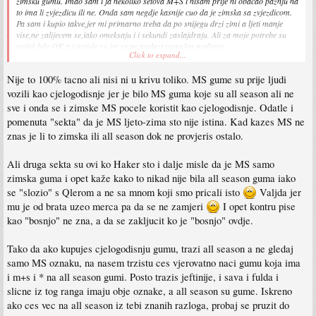
zimsku gumu. Imao sam i ja nekoliko setova M+S i nisam prije ni obacao paznju na
to ima li zvjezdicu ili ne. Onda sam negdje kasnije cuo da je zimska sa zvjezdicom.
Pa sam i kupio takve,jer mi primarno treba da po snijegu drzi zimi a ljeti manje
vise,ne zalijecem se,iako omeksaju i i sekundi zaslajdraju. Ali za moje potrebe su
uvijek bile OK a i trajele su,jer se ne prelazi puno km godisnje.
Click to expand...
Kada dodje vrijeme za kupovinu,vidjeti cu sta cu kupiti na kraju...ali znam da necu
Nije to 100% tacno ali nisi ni u krivu toliko. MS gume su prije ljudi
nista pretjerano skupo
vozili kao cjelogodisnje jer je bilo MS guma koje su all season ali ne
sve i onda se i zimske MS pocele koristit kao cjelogodisnje. Odatle i
pomenuta "sekta" da je MS ljeto-zima sto nije istina. Kad kazes MS ne
znas je li to zimska ili all season dok ne provjeris ostalo.
Ali druga sekta su ovi ko Haker sto i dalje misle da je MS samo
zimska guma i opet kaže kako to nikad nije bila all season guma iako
se "slozio" s Qlerom a ne sa mnom koji smo pricali isto
Valjda jer
mu je od brata uzeo merca pa da se ne zamjeri
I opet kontru pise
kao "bosnjo" ne zna, a da se zakljucit ko je "bosnjo" ovdje.
Tako da ako kupujes cjelogodisnju gumu, trazi all season a ne gledaj
samo MS oznaku, na nasem trzistu ces vjerovatno naci gumu koja ima
i m+s i * na all season gumi. Posto trazis jeftinije, i sava i fulda i
slicne iz tog ranga imaju obje oznake, a all season su gume. Iskreno
ako ces vec na all season iz tebi znanih razloga, probaj se pruzit do