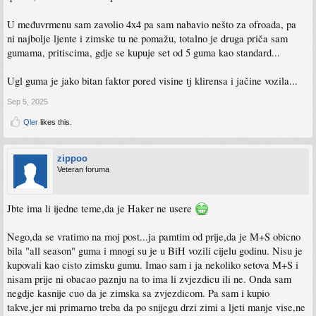
U međuvrmenu sam zavolio 4x4 pa sam nabavio nešto za ofroada, pa
ni najbolje ljente i zimske tu ne pomažu, totalno je druga priča sam
gumama, pritiscima, gdje se kupuje set od 5 guma kao standard...
Ugl guma je jako bitan faktor pored visine tj klirensa i jačine vozila...
Sep 5, 2025
Qler
likes this.
zippoo
Veteran foruma
Jbte ima li ijedne teme,da je Haker ne usere
Nego,da se vratimo na moj post...ja pamtim od prije,da je M+S obicno
bila "all season" guma i mnogi su je u BiH vozili cijelu godinu. Nisu je
kupovali kao cisto zimsku gumu. Imao sam i ja nekoliko setova M+S i
nisam prije ni obacao paznju na to ima li zvjezdicu ili ne. Onda sam
negdje kasnije cuo da je zimska sa zvjezdicom. Pa sam i kupio
takve,jer mi primarno treba da po snijegu drzi zimi a ljeti manje vise,ne