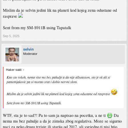
Mislim da je selvin jedini lik na planeti kod kojeg zena odustane od
rasprave
Sent from my SM-S911B using Tapatalk
Sep 5, 2025
selvin
Moderator
Haker said:
↑
Kao sto rekoh, nema vise ms bez pahulje a da nije allseasson, sto je ok ali si
pametnjakovic pa si morao srat i dobio nervni slom.
Mislim da je selvin jedini lik na planeti kod kojeg zena odustane od rasprave
Sent from my SM-S911B using Tapatalk
WTF, sta je to sad?! Pa to sam ja napisao na pocetku, a ne ti
Da
nema ms bez pahulje a da je zimska zbog regulativa. Moze se sigurno
naci za neko drugo trziste ili starija od 2017, ali svejedno ti nisi htio