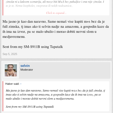
zimska ni u kakvom scenariju, ali moze biti M+S bez pahuljice i ona nije zimska. I
to je to. Nema loopholes, rasprava ili nekih nedoumica..
Click to expand...
a evo i fin clanak
Ma jasno je kao dan naravno, Samo nemaš vise kupiti m+s bez da je
https://www.tires-easy.com/blog/winter-tire-laws/
full zimska, tj imas ako ti selvin nadje na amazonu, a gospodin kaze da
ih ima na izvoz, pa se malo ubalio i morao dobiti nervni slom u
medjuvremenu.
Sent from my SM-S911B using Tapatalk
Sep 5, 2025
selvin
Moderator
Haker said:
↑
Ma jasno je kao dan naravno, Samo nemaš vise kupiti m+s bez da je full zimska, tj
imas ako ti selvin nadje na amazonu, a gospodin kaze da ih ima na izvoz, pa se
malo ubalio i morao dobiti nervni slom u medjuvremenu.
Sent from my SM-S911B using Tapatalk