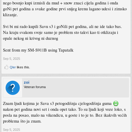
nego bosnjo kupi izmisli da mud + snow znaci cijela godina i onda
goNi pet godina a svake godine prvi snijeg krenu lagano udesi i zimsko
klizanje.
Svi bi mi rado kupili Savu s3 i goNili pet godina, ali ne ide tako bas.
Na kraju svakom svoje samo je problem sto takvi kao ti otklizaju i
opale nekog ni krivog ni duznog
Sent from my SM-S911B using Tapatalk
Sep 5, 2025
Qler
likes this.
zoi
Veteran foruma
Znam ljudi kojima je Sava s3 petogodišnja cjelogodišnja guma
nakon pet godina novi set i onda opet tako. To su ljudi koji voze loko, s
posla na posao, malo na vikendicu, u goste i to je to. Bez ikakvih većih
problema što ja znam.
Sep 5, 2025