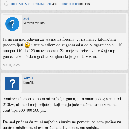
edgsi
,
Bio_Sam_Zmijanac
,
zoi
and
1 other person
like this.
zoi
Veteran foruma
Ja nisam mjerodavan za većinu na forumu jer najmanje kilometara
pređem ljeti
i vozim stilom da stignem od a do b, ograničenje + 10,
autoput 110 do 120 na tempomat. Za moje potrebe i stil vožnje top
gume, nakon 5 do 6 godina zamjena koje god da vozim.
Sep 5, 2025
Almir
Komšija
continental sport je po meni najbolja guma, ja nemam jačeg vozila od
210kw, ali neki moji prijatelji koji imaju jače mašine samo voze na
cont tipa 300 400 500 ps...
Da sad pričam da mi ni najbolje zimske ne pomažu pa sam prešao na
quatro, mislim meni ova priča sa allsesion nema smisla...