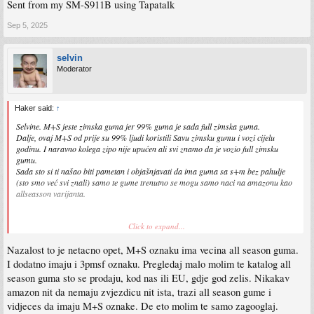
Sent from my SM-S911B using Tapatalk
Sep 5, 2025
selvin
Moderator
Haker said:
↑
Selvine. M+S jeste zimska guma jer 99% guma je sada full zimska guma.
Dalje, ovaj M+S od prije su 99% ljudi koristili Savu zimsku gumu i vozi cijelu
godinu. I naravno kolega zipo nije upućen ali svi znamo da je vozio full zimsku
gumu.
Sada sto si ti našao biti pametan i objašnjavati da ima guma sa s+m bez pahulje
(sto smo već svi znali) samo te gume trenutno se mogu samo naci na amazonu kao
allseasson varijanta.
Click to expand...
Sent from my SM-S911B using Tapatalk
Nazalost to je netacno opet, M+S oznaku ima vecina all season guma.
I dodatno imaju i 3pmsf oznaku. Pregledaj malo molim te katalog all
season guma sto se prodaju, kod nas ili EU, gdje god zelis. Nikakav
amazon nit da nemaju zvjezdicu nit ista, trazi all season gume i
vidjeces da imaju M+S oznake. De eto molim te samo zagooglaj.