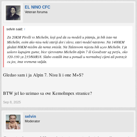
EL NINO CFC
Veteran foruma
selvin said:
↑
Za 20KM Pirelli vs Michelin, koji god da su modeli u pitanju, ja bih isao na
Michelin, osim ako nisu neki stariji dot i skroz stari model naravno. Na 1400KM
gledati 80KM mislim da nema smisla. Na Taletovom mjestu bih uzeo Michelin. I ja
uskoro kupujem gume, bice vjerovatno Michelin alpin 7 ili Goodyear ug perf+, oko
320-330 za 235/60/R18. Slabo ostalih ima u ponudi u normalnoj cijeni ali potrazit
cu jos, ima vremena valjda.
Gledao sam i ja Alpin 7. Nisu li i one M+S?
BTW jel ko uzimao sa ove KemoImpex stranice?
Sep 8, 2025
selvin
Moderator