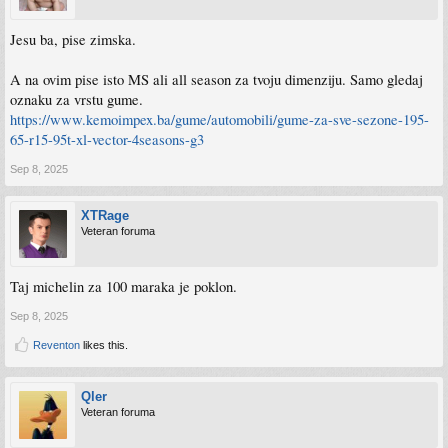
Jesu ba, pise zimska.
A na ovim pise isto MS ali all season za tvoju dimenziju. Samo gledaj
oznaku za vrstu gume.
https://www.kemoimpex.ba/gume/automobili/gume-za-sve-sezone-195-
65-r15-95t-xl-vector-4seasons-g3
Sep 8, 2025
XTRage
Veteran foruma
Taj michelin za 100 maraka je poklon.
Sep 8, 2025
Reventon
likes this.
Qler
Veteran foruma