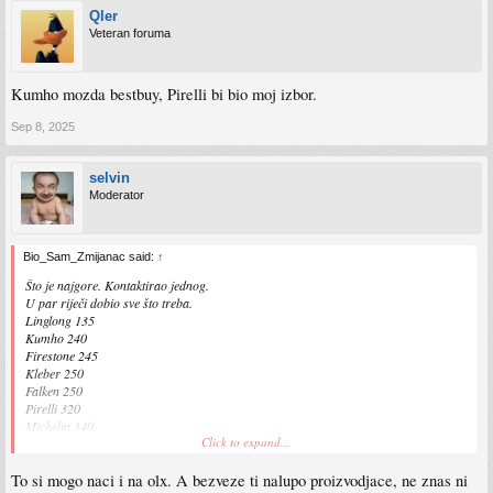
Qler
Veteran foruma
Kumho mozda bestbuy, Pirelli bi bio moj izbor.
Sep 8, 2025
selvin
Moderator
Bio_Sam_Zmijanac said:
↑
Što je najgore. Kontaktirao jednog.
U par riječi dobio sve što treba.
Linglong 135
Kumho 240
Firestone 245
Kleber 250
Falken 250
Pirelli 320
Michelin 340.
Click to expand...
To si mogo naci i na olx. A bezveze ti nalupo proizvodjace, ne znas ni