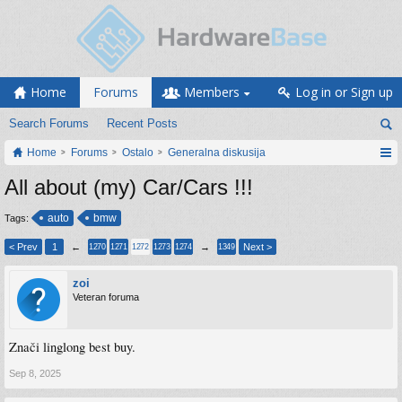
Home
Forums
Members
Log in or Sign up
Search Forums
Recent Posts
Home
Forums
Ostalo
Generalna diskusija
All about (my) Car/Cars !!!
auto
bmw
Tags:
< Prev
1
←
→
Next >
1270
1271
1272
1273
1274
1349
zoi
Veteran foruma
Znači linglong best buy.
Sep 8, 2025