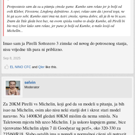
Pretpostavio sam da su u pitanju zimske gume. Kumho sam rekao jer je bolji od
ovih Kleber, Firestone, Linglong definitivno. A opet, rekao sam da i pored toga, ne
bi ga uzeo sebi. Kumho stari ima na Astri zimske, njemu dobre, ali ja ih ne bi uzeo.
Znam da Tale gleda best buy, na ovom spisku realno to dodje Kumho, ali Pirelli bi
bio moj izbor kako sam rekao, jer puno je bolji od Kumho, a malo losiji od
Michellin...
Imao sam ja Pirelli Sottozero 3 zimske od novog do potrosenog stanja,
nisu vrijedne tih para ni priblizno.
Sep 8, 2025
EL NINO CFC
and
Qler
like this.
selvin
Moderator
Za 20KM Pirelli vs Michelin, koji god da su modeli u pitanju, ja bih
isao na Michelin, osim ako nisu neki stariji dot i skroz stari model
naravno. Na 1400KM gledati 80KM mislim da nema smisla. Na
Taletovom mjestu bih uzeo Michelin. I ja uskoro kupujem gume, bice
vjerovatno Michelin alpin 7 ili Goodyear ug perf+, oko 320-330 za
235/60/R18. Slabo ostalih ima u ponudi u normalnoj cijeni ali potrazit