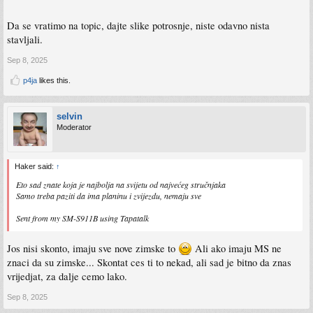
Da se vratimo na topic, dajte slike potrosnje, niste odavno nista
stavljali.
Sep 8, 2025
p4ja
likes this.
selvin
Moderator
Haker said:
↑
Eto sad znate koja je najbolja na svijetu od najvećeg stručnjaka
Samo treba paziti da ima planinu i zvijezdu, nemaju sve
Sent from my SM-S911B using Tapatalk
Jos nisi skonto, imaju sve nove zimske to
Ali ako imaju MS ne
znaci da su zimske... Skontat ces ti to nekad, ali sad je bitno da znas
vrijedjat, za dalje cemo lako.
Sep 8, 2025