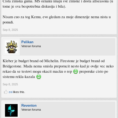
Cista zimska guma. MS oznaku imaju sve zimske i dosta allseasona (u
tome je sva bespotrebna diskusija i bila).
Nisam cuo za tog Kemu, evo gledam za moje dimenzije nema nista u
ponudi.
Sep 8, 2025
Pelikan
Veteran foruma
Kleber je budget brand od Michelin. Firestone je budget brand od
Bridgestone. Mada nema smisla preporucit nesto kad je ovdje vec neko
rekao da se testovi mogu okacit macku o rep
preporuke cisto po
sistemu rekla-kazala
Sep 8, 2025
zoi
likes this.
Reventon
Veteran foruma