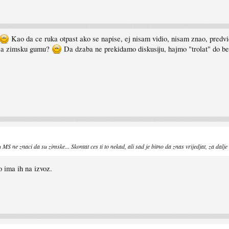
Kao da ce ruka otpast ako se napise, ej nisam vidio, nisam znao, predvi
 za zimsku gumu?
Da dzaba ne prekidamo diskusiju, hajmo "trolat" do bes
 MS ne znaci da su zimske... Skontat ces ti to nekad, ali sad je bitno da znas vrijedjat, za dalj
o ima ih na izvoz.