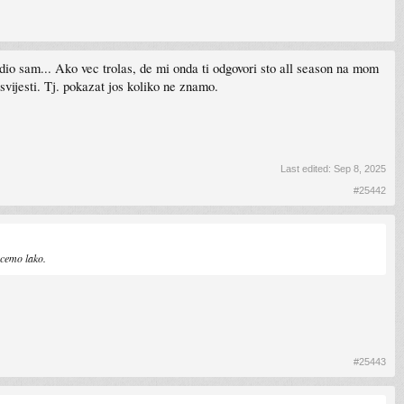
dio sam... Ako vec trolas, de mi onda ti odgovori sto all season na mom
vijesti. Tj. pokazat jos koliko ne znamo.
Last edited:
Sep 8, 2025
#25442
e cemo lako.
#25443