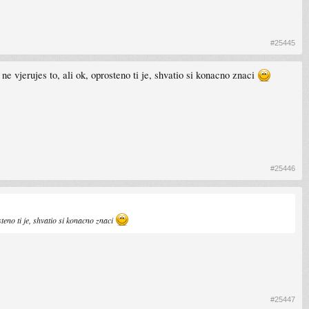
#25445
ne vjerujes to, ali ok, oprosteno ti je, shvatio si konacno znaci
#25446
teno ti je, shvatio si konacno znaci
#25447