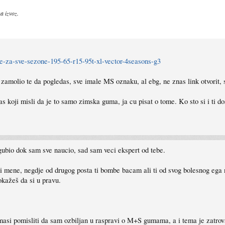
a izvoz.
-za-sve-sezone-195-65-r15-95t-xl-vector-4seasons-g3
 zamolio te da pogledas, sve imale MS oznaku, al ebg, ne znas link otvorit, 
s koji misli da je to samo zimska guma, ja cu pisat o tome. Ko sto si i ti do
 izgubio dok sam sve naucio, sad sam veci ekspert od tebe.
 i mene, negdje od drugog posta ti bombe bacam ali ti od svog bolesnog ega 
okažeš da si u pravu.
umasi pomisliti da sam ozbiljan u raspravi o M+S gumama, a i tema je zatrov