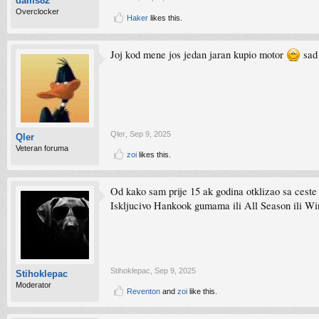
dams82
Overclocker
Haker
likes this.
Joj kod mene jos jedan jaran kupio motor
sad 
Qler
,
Sep 9, 2025
Qler
Veteran foruma
zoi
likes this.
Od kako sam prije 15 ak godina otklizao sa ceste
Iskljucivo Hankook gumama ili All Season ili Win
Stihoklepac
,
Sep 9, 2025
Stihoklepac
Moderator
Reventon
and
zoi
like this.