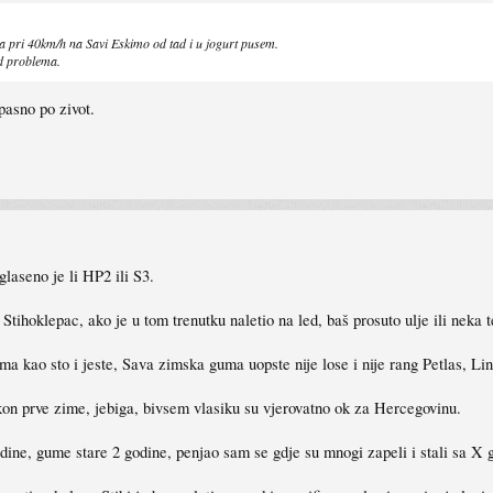
a pri 40km/h na Savi Eskimo od tad i u jogurt pusem.
ad problema.
pasno po zivot.
laseno je li HP2 ili S3.
ihoklepac, ako je u tom trenutku naletio na led, baš prosuto ulje ili neka 
a kao sto i jeste, Sava zimska guma uopste nije lose i nije rang Petlas, Ling
kon prve zime, jebiga, bivsem vlasiku su vjerovatno ok za Hercegovinu.
odine, gume stare 2 godine, penjao sam se gdje su mnogi zapeli i stali sa 