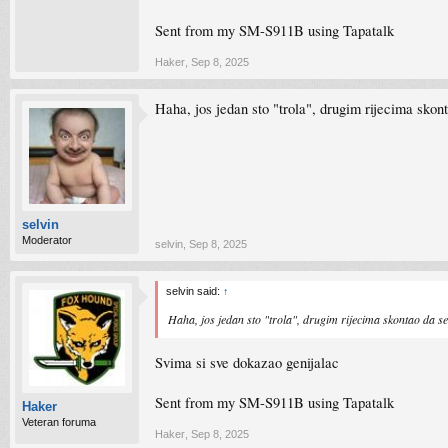
Sent from my SM-S911B using Tapatalk
Haker
,
Sep 8, 2025
Haha, jos jedan sto "trola", drugim rijecima skont
selvin
Moderator
selvin
,
Sep 8, 2025
selvin said:
↑
Haha, jos jedan sto "trola", drugim rijecima skontao da se m
Svima si sve dokazao genijalac
Sent from my SM-S911B using Tapatalk
Haker
Veteran foruma
Haker
,
Sep 8, 2025