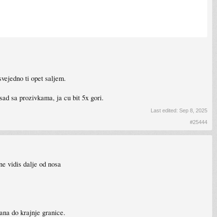
svejedno ti opet saljem.
sad sa prozivkama, ja cu bit 5x gori.
Last edited:
Sep 8, 2025
#25444
ne vidis dalje od nosa
ana do krajnje granice.