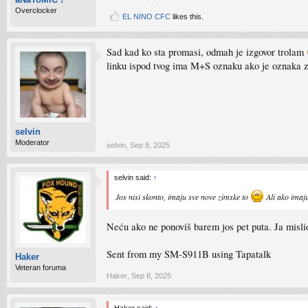
Overclocker
EL NINO CFC
likes this.
Sad kad ko sta promasi, odmah je izgovor trolam
linku ispod tvog ima M+S oznaku ako je oznaka
selvin
Moderator
selvin
,
Sep 8, 2025
selvin said:
↑
Jos nisi skonto, imaju sve nove zimske to
Ali ako imaju
Neću ako ne ponoviš barem jos pet puta. Ja misli
Sent from my SM-S911B using Tapatalk
Haker
Veteran foruma
Haker
,
Sep 8, 2025