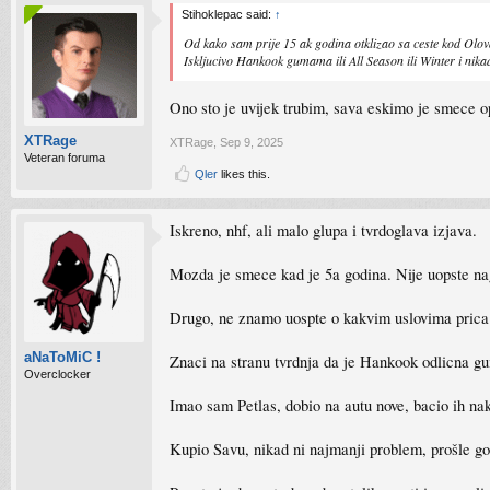
Stihoklepac said:
↑
Od kako sam prije 15 ak godina otklizao sa ceste kod Olov
Iskljucivo Hankook gumama ili All Season ili Winter i nik
Ono sto je uvijek trubim, sava eskimo je smece o
XTRage
XTRage
,
Sep 9, 2025
Veteran foruma
Qler
likes this.
Iskreno, nhf, ali malo glupa i tvrdoglava izjava.
Mozda je smece kad je 5a godina. Nije uopste nag
Drugo, ne znamo uospte o kakvim uslovima prica St
aNaToMiC !
Znaci na stranu tvrdnja da je Hankook odlicna gum
Overclocker
Imao sam Petlas, dobio na autu nove, bacio ih na
Kupio Savu, nikad ni najmanji problem, prošle g