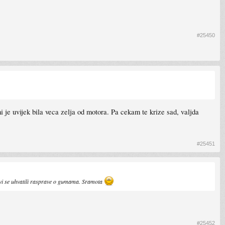
#25450
i je uvijek bila veca zelja od motora. Pa cekam te krize sad, valjda
#25451
 vi se uhvatili rasprave o gumama. Sramota
#25452