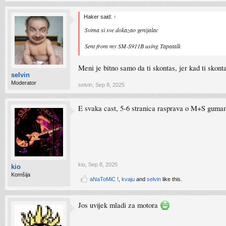
Haker said:
↑
Svima si sve dokazao genijalac
Sent from my SM-S911B using Tapatalk
Meni je bitno samo da ti skontas, jer kad ti skonta
selvin
Moderator
selvin
,
Sep 8, 2025
E svaka cast, 5-6 stranica rasprava o M+S gum
kio
,
Sep 8, 2025
kio
Komšija
aNaToMiC !
,
kvaju
and
selvin
like this.
Jos uvijek mladi za motora