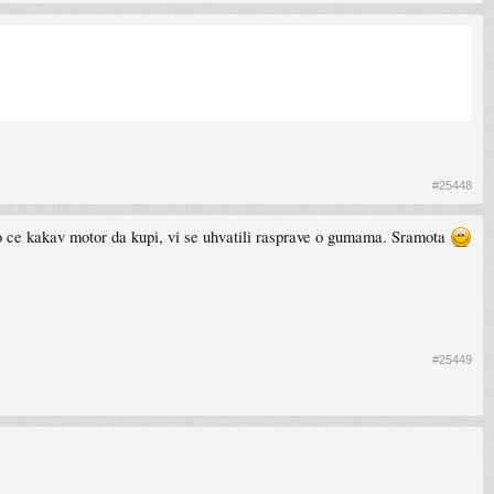
#25448
o ce kakav motor da kupi, vi se uhvatili rasprave o gumama. Sramota
#25449