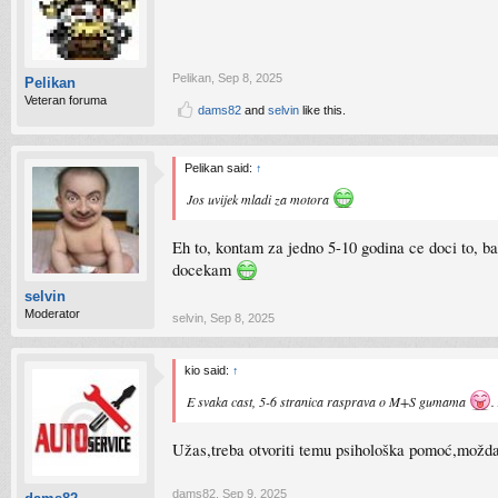
Pelikan
,
Sep 8, 2025
Pelikan
Veteran foruma
dams82
and
selvin
like this.
Pelikan said:
↑
Jos uvijek mladi za motora
Eh to, kontam za jedno 5-10 godina ce doci to, ba
docekam
selvin
Moderator
selvin
,
Sep 8, 2025
kio said:
↑
E svaka cast, 5-6 stranica rasprava o M+S gumama
.
Užas,treba otvoriti temu psihološka pomoć,možda
dams82
,
Sep 9, 2025