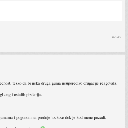
#25455
tecnost, tesko da bi neka druga guma neuporedivo drugacije reagovala.
Long i ostalih pizdarija.
X gumama i pogonom na prednje tockove dok je kod mene pozadi.