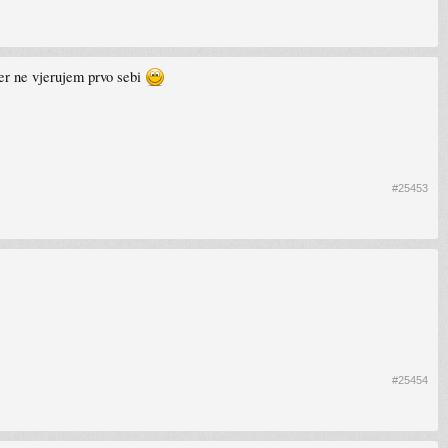
er ne vjerujem prvo sebi
#25453
#25454