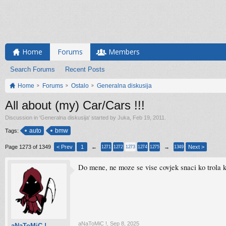
Home
Forums
Members
Search Forums
Recent Posts
Home
Forums
Ostalo
Generalna diskusija
All about (my) Car/Cars !!!
Discussion in '
Generalna diskusija
' started by
Juka
,
Feb 19, 2011
.
auto
bmw
Tags:
Page 1273 of 1349
< Prev
1
←
→
Next >
1271
1272
1273
1274
1275
1349
Do mene, ne moze se vise covjek snaci ko trola k
aNaToMiC !
,
Sep 8, 2025
aNaToMiC !