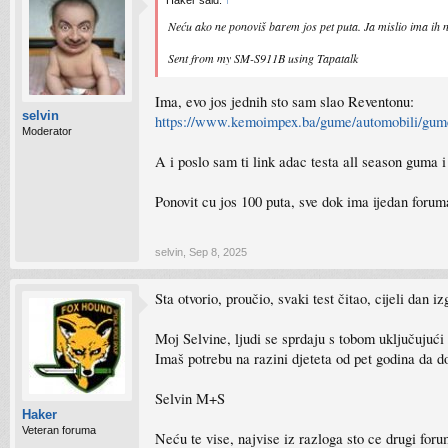
Haker said:
↑
Neću ako ne ponoviš barem jos pet puta. Ja mislio ima ih n
Sent from my SM-S911B using Tapatalk
Ima, evo jos jednih sto sam slao Reventonu:
selvin
https://www.kemoimpex.ba/gume/automobili/gume
Moderator
A i poslo sam ti link adac testa all season guma i
Ponovit cu jos 100 puta, sve dok ima ijedan foruma
selvin
,
Sep 8, 2025
Sta otvorio, proučio, svaki test čitao, cijeli dan
Moj Selvine, ljudi se sprdaju s tobom uključujući
Imaš potrebu na razini djeteta od pet godina da d
Selvin M+S
Haker
Veteran foruma
Neću te vise, najvise iz razloga sto ce drugi for