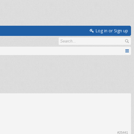
Log in or Sign up
#25441