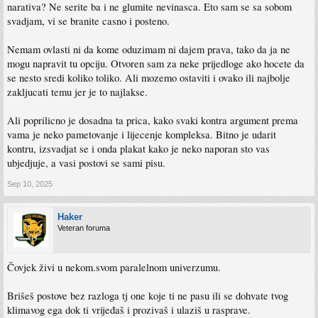
narativa? Ne serite ba i ne glumite nevinasca. Eto sam se sa sobom
svadjam, vi se branite casno i posteno.
Nemam ovlasti ni da kome oduzimam ni dajem prava, tako da ja ne
mogu napravit tu opciju. Otvoren sam za neke prijedloge ako hocete da
se nesto sredi koliko toliko. Ali mozemo ostaviti i ovako ili najbolje
zakljucati temu jer je to najlakse.
Ali poprilicno je dosadna ta prica, kako svaki kontra argument prema
vama je neko pametovanje i lijecenje kompleksa. Bitno je udarit
kontru, izsvadjat se i onda plakat kako je neko naporan sto vas
ubjedjuje, a vasi postovi se sami pisu.
Sep 10, 2025
Haker
Veteran foruma
Čovjek živi u nekom.svom paralelnom univerzumu.
Brišeš postove bez razloga tj one koje ti ne pasu ili se dohvate tvog
klimavog ega dok ti vrijeđaš i prozivaš i ulaziš u rasprave.