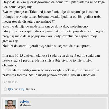
Hajde da se kao ljudi dogovorimo da nema troll pitanja/tema ni od koga
i da nema vrijedjanja.
Evo ovo pitanje od Taleta od jucer "koje ulje da sipam" je klasicno
trolanje i trovanje teme. Jebemu sve,ako ljudima od 40+ godina treba
moderator da diskutuju normalno???
Shvatite da nije do moderatora,nego do svakog pojedinacno.
Isto je i sa beskrajnim diakusijama...ako se neko provali u necemu,jbte
progutaj malo da si pogrijesio i vozi dalje,eventualno napises moja
greska i tjt.
Neki bi do smrtali tjerali svoje,iako su svjesni da nisu upravu.
Ima nas 10-15 aktivnih clanova i sada treba da se 5 od tih svaki dan
nesto svadja i prepire. Nema smisla jbte,stvarno to nije ni nivo
obdanista.
Prestanite to raditi,sami sebe moderirajte i pokusajte se ponasati sa
pravilima foruma. Svi ih mogu ponovo procitati,ako su zaboravili.
Sep 10, 2025
Qler
and
kvaju
like this.
selvin
Moderator