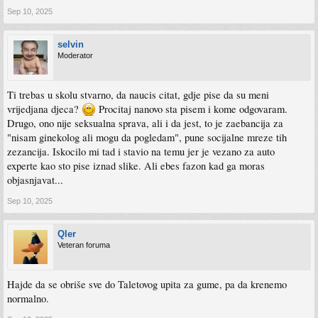
Sep 10, 2025
selvin
Moderator
Ti trebas u skolu stvarno, da naucis citat, gdje pise da su meni
vrijedjana djeca?
Procitaj nanovo sta pisem i kome odgovaram.
Drugo, ono nije seksualna sprava, ali i da jest, to je zaebancija za
"nisam ginekolog ali mogu da pogledam", pune socijalne mreze tih
zezancija. Iskocilo mi tad i stavio na temu jer je vezano za auto
experte kao sto pise iznad slike. Ali ebes fazon kad ga moras
objasnjavat...
Sep 10, 2025
Qler
Veteran foruma
Hajde da se obriše sve do Taletovog upita za gume, pa da krenemo
normalno.