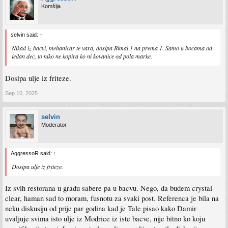
Komšija
selvin said:
↑
Nikad iz bacvi, mehanicar te vara, dosipa Bimal 1 na prema 1. Samo u bocama od
jedan dec, to niko ne kopira ko ni kovanice od pola marke.
Dosipa ulje iz friteze.
Sep 10, 2025
selvin
Moderator
AggressoR said:
↑
Dosipa ulje iz friteze.
Iz svih restorana u gradu sabere pa u bacvu. Nego, da budem crystal
clear, haman sad to moram, fusnotu za svaki post. Referenca je bila na
neku diskusiju od prije par godina kad je Tale pisao kako Damir
uvaljuje svima isto ulje iz Modrice iz iste bacve, nije bitno ko koju