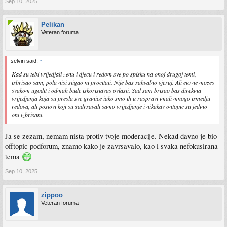
Sep 10, 2025
Pelikan
Veteran foruma
selvin said:
↑
Kad su tebi vrijedjali zenu i djecu i redom sve po spisku na onoj drugoj temi,
izbrisao sam, pola nisi stigao ni procitati. Nije bas zahvalno vjeruj. Ali eto ne mozes
svakom ugodit i odmah bude iskoristavas ovlasti. Sad sam brisao bas direktna
vrijedjanja koja su presla sve granice iako smo ih u raspravi imali mnogo izmedju
redova, ali postovi koji su sadrzavali samo vrijedjanje i nikakav ontopic su jedino
oni izbrisani.
Ja se zezam, nemam nista protiv tvoje moderacije. Nekad davno je bio
offtopic podforum, znamo kako je zavrsavalo, kao i svaka nefokusirana
tema
Sep 10, 2025
zippoo
Veteran foruma