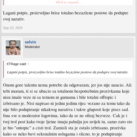
Click to expand...
Sent from my SM-S911B using Tapatalk
Lagani potpis, proizvoljno brise totalno bezazlene postove da podupre
svoj narativ.
Sep 10, 2025
selvin
Moderator
XTRage said:
↑
Lagani potpis, proizvoljno brise totalno bezazlene postove da podupre svoj narativ.
Onom gore talentu nema potrebe da odgovaram, jer jos nije naucio. Ali
tebi moram, ti si se ubacio sa totalnom bespotrebnim prozivkama koje
nisu imale veze ni sa temom ni gumama i bile totalni offtopic i
izbrisano je. Nisi napisao ni jednu jedinu rijec vezano za temu tako da
nije bilo podupiranje nikakvog narativa i takve gluposti koje pises sad.
Ima sve u moderator logovima, tako da se ne ofiraj bezveze. Cak je i
tvoj trol post kako tvoje ljetne imaju pahulju jos uvijek tu, samo zato sto
je bio "ontopic" a cisti trol. Zamisli sta je ostalo izbrisano, prozivka
kako se neko bavi seksualnim uslugama i slicno, to je podupiranje