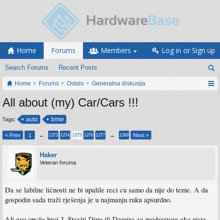
Home
Forums
Members
Log in or Sign up
Search Forums
Recent Posts
Home
Forums
Ostalo
Generalna diskusija
All about (my) Car/Cars !!!
auto
bmw
Tags:
< Prev
1
←
→
Next >
1273
1274
1275
1276
1277
1349
Haker
Veteran foruma
Da se labilne ličnosti ne bi upalile reci cu samo da nije do teme. A da
gospodin sada traži rješenja je u najmanju ruku apsurdno.
Ali evo opcije broj 3. Staviti Dinu ili Damira za moderatore ako nista