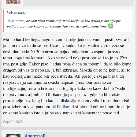
Pelikan said:
↑
Ja se zezam, nemam nista protiv tvoje moderacije. Nekad davno je bio offtopic
podforum, znamo kako je zavrsavalo, kao i svaka nefokusirana tema
Ma no hard feelings, nego kazem da nije jednostavno ni pustit sve, ali
ja sam ok za to da se pusti sve niz vodu ako je vecina za to. Zna se
desit dan bude 20-30 botova se pojavi odjednom, zaspamaju svaku
temu, toga ima kamara. Ako se nekad neki post obrise i to je to. Evo
ima post gdje Haker pise "jadna tvoja djeca sa tobom", da je bilo kome
drugom od vas to napisao, ja bih izbrisao. Mozda on to ne konta, ali to
kao roditelju ne moze biti veca uvreda. Ali posto je svega bilo u toj
raspravi, i ja sam njemu svasta napisao (vecinom vezano za
inteligenciju), nisam brisao nista tog tipa kako on kaze da bih "vodio
raspravu na svoj mlin". Obrisano je par postova gdje su bile ciste
provokacije bez iceg i to kad se diskusija vec zavrsila i to vecinom isti
post izbrisan vise puta, eto
@Pelikan
ti si bio tad online i upratio da je
on samo kopirao isto a ja brisao, napisao si komentar upravo tad.
Sep 10, 2025
AggressoR