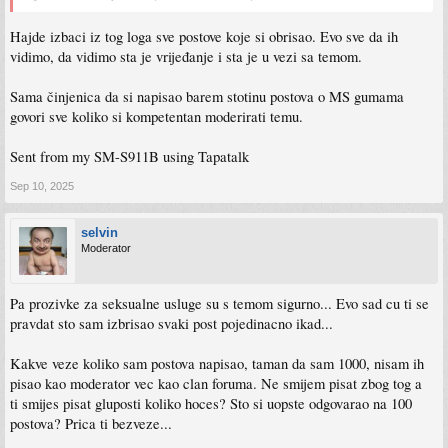
Hajde izbaci iz tog loga sve postove koje si obrisao. Evo sve da ih
vidimo, da vidimo sta je vrijeđanje i sta je u vezi sa temom.
Sama činjenica da si napisao barem stotinu postova o MS gumama
govori sve koliko si kompetentan moderirati temu.
Sent from my SM-S911B using Tapatalk
Sep 10, 2025
selvin
Moderator
Pa prozivke za seksualne usluge su s temom sigurno... Evo sad cu ti se
pravdat sto sam izbrisao svaki post pojedinacno ikad...
Kakve veze koliko sam postova napisao, taman da sam 1000, nisam ih
pisao kao moderator vec kao clan foruma. Ne smijem pisat zbog tog a
ti smijes pisat gluposti koliko hoces? Sto si uopste odgovarao na 100
postova? Prica ti bezveze...