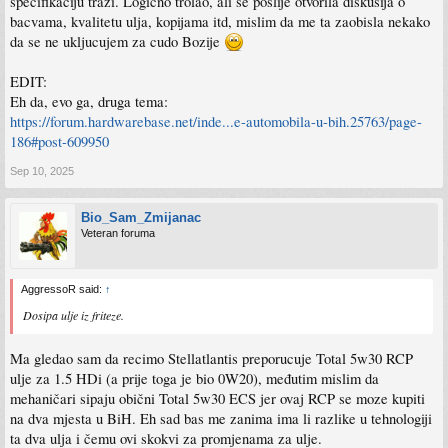
specifikaciju trazi. Logicno trolao, ali se poslije otvorila diskusija o
bacvama, kvalitetu ulja, kopijama itd, mislim da me ta zaobisla nekako
da se ne ukljucujem za cudo Bozije
EDIT:
Eh da, evo ga, druga tema:
https://forum.hardwarebase.net/inde...e-automobila-u-bih.25763/page-
186#post-609950
Sep 10, 2025
Bio_Sam_Zmijanac
Veteran foruma
AggressoR said:
↑
Dosipa ulje iz friteze.
Ma gledao sam da recimo Stellatlantis preporucuje Total 5w30 RCP
ulje za 1.5 HDi (a prije toga je bio 0W20), međutim mislim da
mehaničari sipaju obični Total 5w30 ECS jer ovaj RCP se moze kupiti
na dva mjesta u BiH. Eh sad bas me zanima ima li razlike u tehnologiji
ta dva ulja i čemu ovi skokvi za promjenama za ulje.