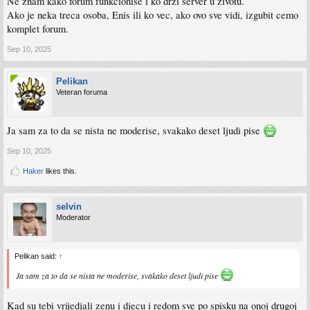
Ne znam kako forum funkcionise i ko drzi server u zivotu.
Ako je neka treca osoba, Enis ili ko vec, ako ovo sve vidi, izgubit cemo
komplet forum.
Sep 10, 2025
Pelikan
Veteran foruma
Ja sam za to da se nista ne moderise, svakako deset ljudi pise
Sep 10, 2025
Haker
likes this.
selvin
Moderator
Pelikan said:
↑
Ja sam za to da se nista ne moderise, svakako deset ljudi pise
Kad su tebi vrijedjali zenu i djecu i redom sve po spisku na onoj drugoj