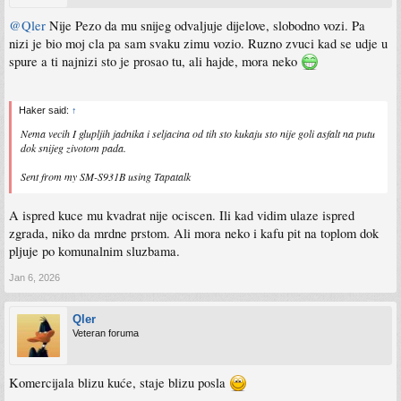
@Qler
Nije Pezo da mu snijeg odvaljuje dijelove, slobodno vozi. Pa
nizi je bio moj cla pa sam svaku zimu vozio. Ruzno zvuci kad se udje u
spure a ti najnizi sto je prosao tu, ali hajde, mora neko
Haker said:
↑
Nema vecih I glupljih jadnika i seljacina od tih sto kukaju sto nije goli asfalt na putu
dok snijeg zivotom pada.
Sent from my SM-S931B using Tapatalk
A ispred kuce mu kvadrat nije ociscen. Ili kad vidim ulaze ispred
zgrada, niko da mrdne prstom. Ali mora neko i kafu pit na toplom dok
pljuje po komunalnim sluzbama.
Jan 6, 2026
Qler
Veteran foruma
Komercijala blizu kuće, staje blizu posla