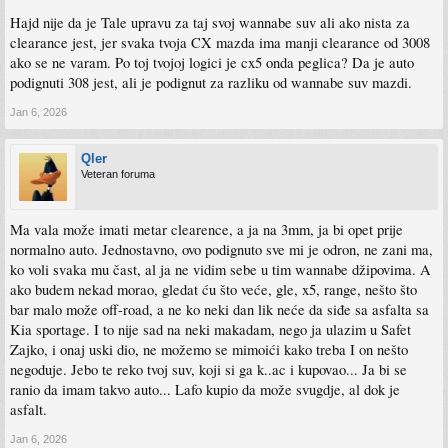
Hajd nije da je Tale upravu za taj svoj wannabe suv ali ako nista za
clearance jest, jer svaka tvoja CX mazda ima manji clearance od 3008
ako se ne varam. Po toj tvojoj logici je cx5 onda peglica? Da je auto
podignuti 308 jest, ali je podignut za razliku od wannabe suv mazdi.
Jan 6, 2026
Qler
Veteran foruma
Ma vala može imati metar clearence, a ja na 3mm, ja bi opet prije
normalno auto. Jednostavno, ovo podignuto sve mi je odron, ne zani ma,
ko voli svaka mu čast, al ja ne vidim sebe u tim wannabe džipovima. A
ako budem nekad morao, gledat ću što veće, gle, x5, range, nešto što
bar malo može off-road, a ne ko neki dan lik neće da siđe sa asfalta sa
Kia sportage. I to nije sad na neki makadam, nego ja ulazim u Safet
Zajko, i onaj uski dio, ne možemo se mimoići kako treba I on nešto
negoduje. Jebo te reko tvoj suv, koji si ga k..ac i kupovao... Ja bi se
ranio da imam takvo auto... Lafo kupio da može svugdje, al dok je
asfalt.
Jan 6, 2026