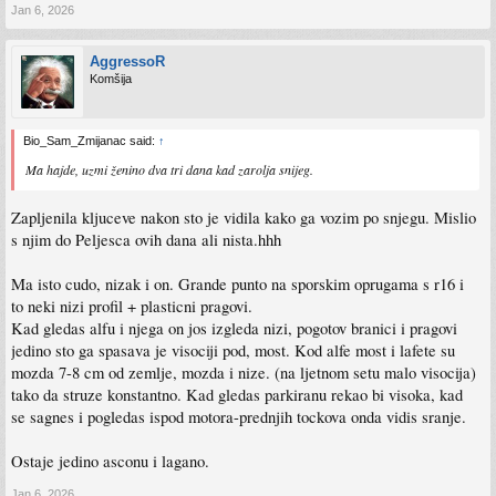
Jan 6, 2026
AggressoR
Komšija
Bio_Sam_Zmijanac said:
↑
Ma hajde, uzmi ženino dva tri dana kad zarolja snijeg.
Zapljenila kljuceve nakon sto je vidila kako ga vozim po snjegu. Mislio
s njim do Peljesca ovih dana ali nista.hhh
Ma isto cudo, nizak i on. Grande punto na sporskim oprugama s r16 i
to neki nizi profil + plasticni pragovi.
Kad gledas alfu i njega on jos izgleda nizi, pogotov branici i pragovi
jedino sto ga spasava je visociji pod, most. Kod alfe most i lafete su
mozda 7-8 cm od zemlje, mozda i nize. (na ljetnom setu malo visocija)
tako da struze konstantno. Kad gledas parkiranu rekao bi visoka, kad
se sagnes i pogledas ispod motora-prednjih tockova onda vidis sranje.
Ostaje jedino asconu i lagano.
Jan 6, 2026