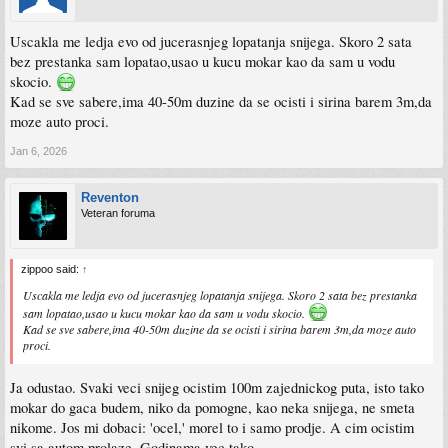
Uscakla me ledja evo od jucerasnjeg lopatanja snijega. Skoro 2 sata
bez prestanka sam lopatao,usao u kucu mokar kao da sam u vodu
skocio.
Kad se sve sabere,ima 40-50m duzine da se ocisti i sirina barem 3m,da
moze auto proci.
Jan 6, 2026
Reventon
Veteran foruma
zippoo said:
↑
Uscakla me ledja evo od jucerasnjeg lopatanja snijega. Skoro 2 sata bez prestanka
sam lopatao,usao u kucu mokar kao da sam u vodu skocio.
Kad se sve sabere,ima 40-50m duzine da se ocisti i sirina barem 3m,da moze auto
proci.
Ja odustao. Svaki veci snijeg ocistim 100m zajednickog puta, isto tako
mokar do gaca budem, niko da pomogne, kao neka snijega, ne smeta
nikome. Jos mi dobaci: 'ocel,' morel to i samo prodje. A cim ocistim
svi sa autom prolaze. Godinama vec tako.