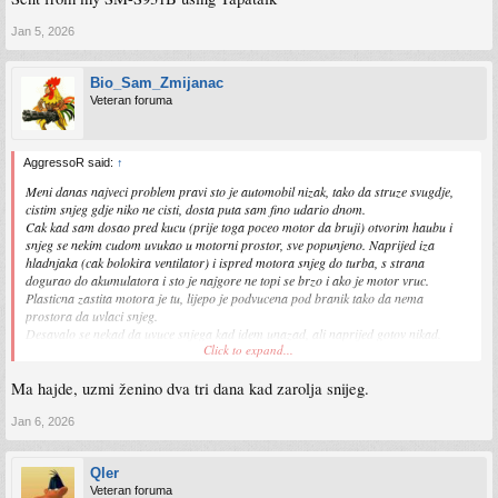
Jan 5, 2026
Bio_Sam_Zmijanac
Veteran foruma
AggressoR said:
↑
Meni danas najveci problem pravi sto je automobil nizak, tako da struze svugdje,
cistim snjeg gdje niko ne cisti, dosta puta sam fino udario dnom.
Cak kad sam dosao pred kucu (prije toga poceo motor da bruji) otvorim haubu i
snjeg se nekim cudom uvukao u motorni prostor, sve popunjeno. Naprijed iza
hladnjaka (cak bolokira ventilator) i ispred motora snjeg do turba, s strana
dogurao do akumulatora i sto je najgore ne topi se brzo i ako je motor vruc.
Plasticna zastita motora je tu, lijepo je podvucena pod branik tako da nema
prostora da uvlaci snjeg.
Desavalo se nekad da uvuce snjega kad idem unazad, ali naprijed gotov nikad.
Click to expand...
Morao sam ostavit grijanje u garazi da se otopi sav snjeg.
Ma hajde, uzmi ženino dva tri dana kad zarolja snijeg.
Valja uzimati Ladu nivu ali stari model i uzivati.
Jan 6, 2026
Qler
Veteran foruma