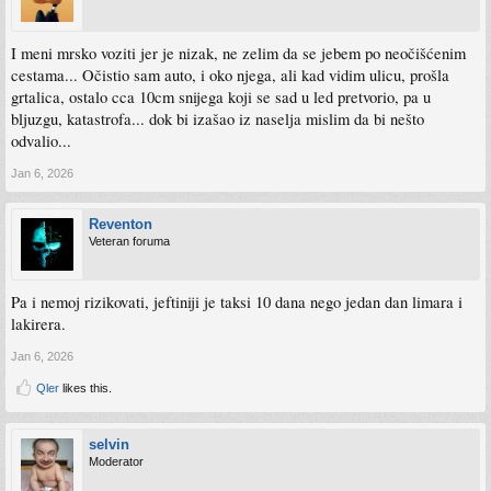
I meni mrsko voziti jer je nizak, ne zelim da se jebem po neočišćenim
cestama... Očistio sam auto, i oko njega, ali kad vidim ulicu, prošla
grtalica, ostalo cca 10cm snijega koji se sad u led pretvorio, pa u
bljuzgu, katastrofa... dok bi izašao iz naselja mislim da bi nešto
odvalio...
Jan 6, 2026
Reventon
Veteran foruma
Pa i nemoj rizikovati, jeftiniji je taksi 10 dana nego jedan dan limara i
lakirera.
Jan 6, 2026
Qler
likes this.
selvin
Moderator