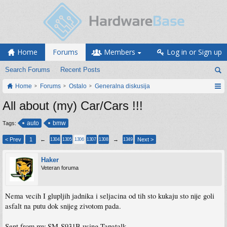
Home
Forums
Members
Log in or Sign up
Search Forums
Recent Posts
Home
Forums
Ostalo
Generalna diskusija
All about (my) Car/Cars !!!
auto
bmw
Tags:
< Prev
1
←
→
Next >
1304
1305
1306
1307
1308
1349
Haker
Veteran foruma
Nema vecih I glupljih jadnika i seljacina od tih sto kukaju sto nije goli
asfalt na putu dok snijeg zivotom pada.
Sent from my SM-S931B using Tapatalk