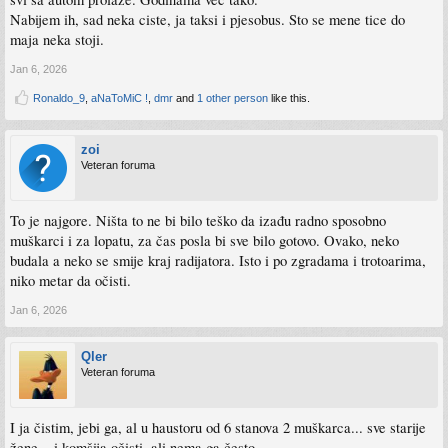
Nabijem ih, sad neka ciste, ja taksi i pjesobus. Sto se mene tice do
maja neka stoji.
Jan 6, 2026
Ronaldo_9
,
aNaToMiC !
,
dmr
and
1 other person
like this.
zoi
Veteran foruma
To je najgore. Ništa to ne bi bilo teško da izađu radno sposobno
muškarci i za lopatu, za čas posla bi sve bilo gotovo. Ovako, neko
budala a neko se smije kraj radijatora. Isto i po zgradama i trotoarima,
niko metar da očisti.
Jan 6, 2026
Qler
Veteran foruma
I ja čistim, jebi ga, al u haustoru od 6 stanova 2 muškarca... sve starije
žene... i komšija očisti, ali nema ga često..