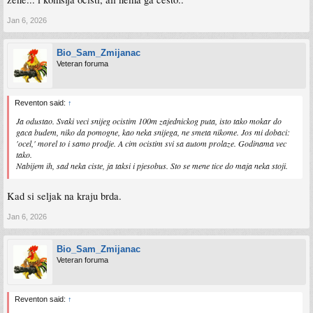
Jan 6, 2026
Bio_Sam_Zmijanac
Veteran foruma
Reventon said:
↑
Ja odustao. Svaki veci snijeg ocistim 100m zajednickog puta, isto tako mokar do
gaca budem, niko da pomogne, kao neka snijega, ne smeta nikome. Jos mi dobaci:
'ocel,' morel to i samo prodje. A cim ocistim svi sa autom prolaze. Godinama vec
tako.
Nabijem ih, sad neka ciste, ja taksi i pjesobus. Sto se mene tice do maja neka stoji.
Kad si seljak na kraju brda.
Jan 6, 2026
Bio_Sam_Zmijanac
Veteran foruma
Reventon said:
↑