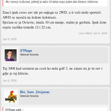
Pa i nemoj rizikovati, jeftiniji je taksi 10 dana nego jedan dan limara i lakirera.
Znaci ipak cross suv ide po snijegu sa 2WD, a ti vaši niski sportaši
AWD se nasuču na ledene kolotraze.
Sjećam se ja Octavie, imala 10 cm manje, stalno je grebala. Ipak žene
osjete razliku između 12 i 22 cm.
Last edited:
Jan 6, 2026
Jan 6, 2026
XTRage
Veteran foruma
Taj 3008 kad sretnem na cesti ko neki golf 3, ne znam sta je tu suv i
gdje je taj klirens.
Jan 6, 2026
Bio_Sam_Zmijanac
Veteran foruma
XTRage said:
↑