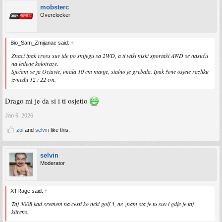
mobsterc
Overclocker
Bio_Sam_Zmijanac said:
↑
Znaci ipak cross suv ide po snijegu sa 2WD, a ti vaši niski sportaši AWD se nasuču
na ledene kolotraze.
Sjećam se ja Octavie, imala 10 cm manje, stalno je grebala. Ipak žene osjete razliku
između 12 i 22 cm.
Drago mi je da si i ti osjetio
Jan 6, 2026
zoi
and
selvin
like this.
selvin
Moderator
XTRage said:
↑
Taj 3008 kad sretnem na cesti ko neki golf 3, ne znam sta je tu suv i gdje je taj
klirens.