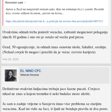
Reventon said:
↑
Jutros u Tuzli na magistrali strasan udes. Kao na snimanju brzi i zestoki. Pocetnik
kroz crveno velikom brzinom, zavrsio na krovu...
https://tuzlanski.ba/vijesti/crna-h...u-policija-na-terenu-ima-povrijedenih/1007351
Ovakvima odmah treba ponistit vozacku, zabranit mogucnost polaganja
iducih 10 godina i ono sto je ostalo od vozila pod presu.
Grad, 50 ogranjicenje, tu odmah imas osnovnu skolu, fakultet, srednju.
(Nekad covjek bi mogao i pozeliti da je vozac zavrsio karijeru)
Feb 18, 2026
EL NINO CFC
Veteran foruma
Definitivno ovakvim ludjacima trebaju jace kazne pucati. Covjece
nikad ne znas u kojem trenutku ti neki budalas moze uletiti.
Ja sam u zadnje vrijeme u Sarajevu imao vise problema sa starijim
vozacima. Kad im vidis na faci, ti ljudi ne bendaju pravila ni dva posto.