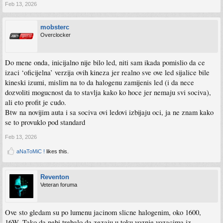
Feb 13, 2026
mobsterc
Overclocker
Do mene onda, inicijalno nije bilo led, niti sam ikada pomislio da ce
izaci ‘oficijelna’ verzija ovih kineza jer realno sve ove led sijalice bile
kineski izumi, mislim na to da halogenu zamijenis led (i da nece
dozvoliti mogucnost da to stavlja kako ko hoce jer nemaju svi sociva),
ali eto profit je cudo.
Btw na novijim auta i sa sociva ovi ledovi izbijaju oci, ja ne znam kako
se to provuklo pod standard
Feb 13, 2026
aNaToMiC !
likes this.
Reventon
Veteran foruma
Ove sto gledam su po lumenu jacinom slicne halogenim, oko 1600,
16W. Tako da nebi trebalo da zezaju u toku voznje vozacima iz