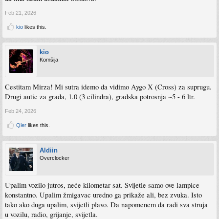
Feb 21, 2026
kio
likes this.
kio
Komšija
Cestitam Mirza! Mi sutra idemo da vidimo Aygo X (Cross) za suprugu.
Drugi autic za grada, 1.0 (3 cilindra), gradska potrosnja ~5 - 6 ltr.
Feb 24, 2026
Qler
likes this.
Aldiin
Overclocker
Upalim vozilo jutros, neće kilometar sat. Svijetle samo ove lampice
konstantno. Upalim žmigavac uredno ga prikaže ali, bez zvuka. Isto
tako ako duga upalim, svijetli plavo. Da napomenem da radi sva struja
u vozilu, radio, grijanje, svijetla.