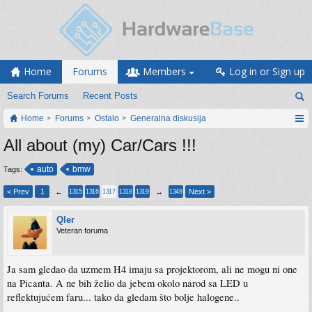
Home
Forums
Members
Log in or Sign up
Search Forums
Recent Posts
Home
Forums
Ostalo
Generalna diskusija
All about (my) Car/Cars !!!
auto
bmw
Tags:
< Prev
1
←
→
Next >
1315
1316
1317
1318
1319
1349
Qler
Veteran foruma
Ja sam gledao da uzmem H4 imaju sa projektorom, ali ne mogu ni one
na Picanta. A ne bih želio da jebem okolo narod sa LED u
reflektujućem faru... tako da gledam što bolje halogene..