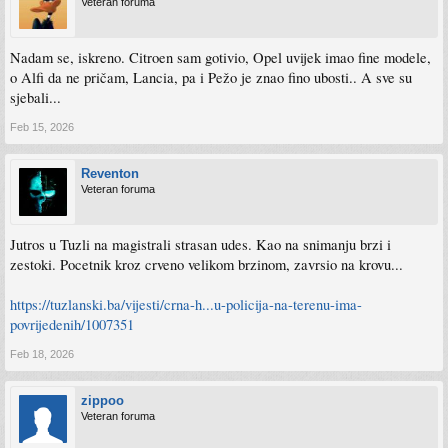
Veteran foruma
Nadam se, iskreno. Citroen sam gotivio, Opel uvijek imao fine modele,
o Alfi da ne pričam, Lancia, pa i Pežo je znao fino ubosti.. A sve su
sjebali...
Feb 15, 2026
Reventon
Veteran foruma
Jutros u Tuzli na magistrali strasan udes. Kao na snimanju brzi i
zestoki. Pocetnik kroz crveno velikom brzinom, zavrsio na krovu...
https://tuzlanski.ba/vijesti/crna-h...u-policija-na-terenu-ima-
povrijedenih/1007351
Feb 18, 2026
zippoo
Veteran foruma