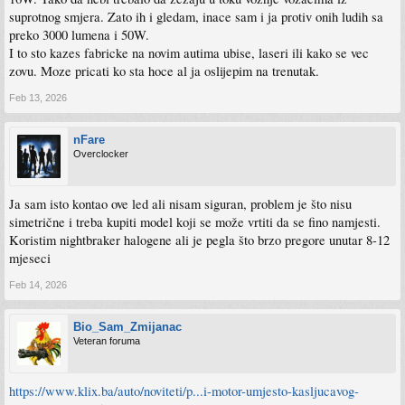
suprotnog smjera. Zato ih i gledam, inace sam i ja protiv onih ludih sa
preko 3000 lumena i 50W.
I to sto kazes fabricke na novim autima ubise, laseri ili kako se vec
zovu. Moze pricati ko sta hoce al ja oslijepim na trenutak.
Feb 13, 2026
nFare
Overclocker
Ja sam isto kontao ove led ali nisam siguran, problem je što nisu
simetrične i treba kupiti model koji se može vrtiti da se fino namjesti.
Koristim nightbraker halogene ali je pegla što brzo pregore unutar 8-12
mjeseci
Feb 14, 2026
Bio_Sam_Zmijanac
Veteran foruma
https://www.klix.ba/auto/noviteti/p...i-motor-umjesto-kasljucavog-