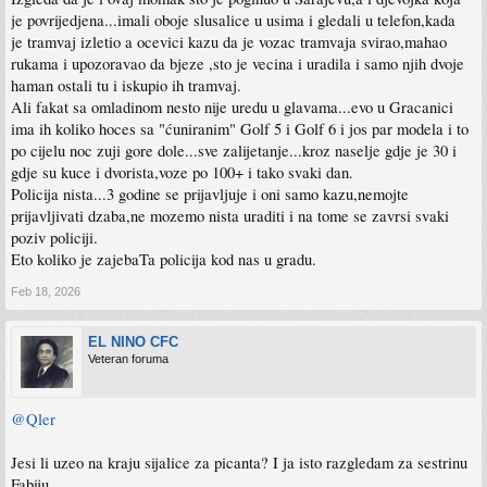
je povrijedjena...imali oboje slusalice u usima i gledali u telefon,kada
je tramvaj izletio a ocevici kazu da je vozac tramvaja svirao,mahao
rukama i upozoravao da bjeze ,sto je vecina i uradila i samo njih dvoje
haman ostali tu i iskupio ih tramvaj.
Ali fakat sa omladinom nesto nije uredu u glavama...evo u Gracanici
ima ih koliko hoces sa "ćuniranim" Golf 5 i Golf 6 i jos par modela i to
po cijelu noc zuji gore dole...sve zalijetanje...kroz naselje gdje je 30 i
gdje su kuce i dvorista,voze po 100+ i tako svaki dan.
Policija nista...3 godine se prijavljuje i oni samo kazu,nemojte
prijavljivati dzaba,ne mozemo nista uraditi i na tome se zavrsi svaki
poziv policiji.
Eto koliko je zajebaTa policija kod nas u gradu.
Feb 18, 2026
EL NINO CFC
Veteran foruma
@Qler
Jesi li uzeo na kraju sijalice za picanta? I ja isto razgledam za sestrinu
Fabiju.