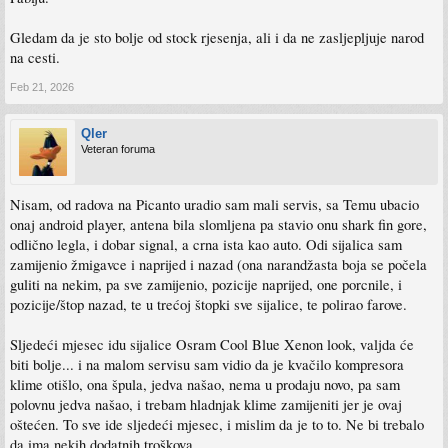
Gledam da je sto bolje od stock rjesenja, ali i da ne zasljepljuje narod
na cesti.
Feb 21, 2026
Qler
Veteran foruma
Nisam, od radova na Picanto uradio sam mali servis, sa Temu ubacio
onaj android player, antena bila slomljena pa stavio onu shark fin gore,
odlično legla, i dobar signal, a crna ista kao auto. Odi sijalica sam
zamijenio žmigavce i naprijed i nazad (ona narandžasta boja se počela
guliti na nekim, pa sve zamijenio, pozicije naprijed, one porcnile, i
pozicije/štop nazad, te u trećoj štopki sve sijalice, te polirao farove.
Sljedeći mjesec idu sijalice Osram Cool Blue Xenon look, valjda će
biti bolje... i na malom servisu sam vidio da je kvačilo kompresora
klime otišlo, ona špula, jedva našao, nema u prodaju novo, pa sam
polovnu jedva našao, i trebam hladnjak klime zamijeniti jer je ovaj
oštećen. To sve ide sljedeći mjesec, i mislim da je to to. Ne bi trebalo
da ima nekih dodatnih troškova.