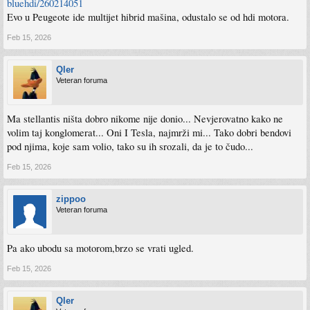
bluehdi/260214051
Evo u Peugeote ide multijet hibrid mašina, odustalo se od hdi motora.
Feb 15, 2026
Qler
Veteran foruma
Ma stellantis ništa dobro nikome nije donio... Nevjerovatno kako ne
volim taj konglomerat... Oni I Tesla, najmrži mi... Tako dobri bendovi
pod njima, koje sam volio, tako su ih srozali, da je to čudo...
Feb 15, 2026
zippoo
Veteran foruma
Pa ako ubodu sa motorom,brzo se vrati ugled.
Feb 15, 2026
Qler