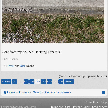
Sent from my SM-S931B using Tapatalk
Feb 27, 2026
kvaju
and
Qler
like this.
(You must log in or sign up to reply here.)
< Prev
1
←
→
Next >
1315
1316
1317
1318
1319
1349
Home
Forums
Ostalo
Generalna diskusija
Contact Us
Help
Forum software by XenForo
Terms and Rules
Privacy Policy
Style by Arty
®