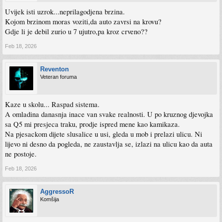
Uvijek isti uzrok...neprilagodjena brzina.
Kojom brzinom moras voziti,da auto zavrsi na krovu?
Gdje li je debil zurio u 7 ujutro,pa kroz crveno??
Feb 18, 2026
Reventon
Veteran foruma
Kaze u skolu... Raspad sistema.
A omladina danasnja inace van svake realnosti. U po kruznog djevojka
sa Q5 mi presjeca traku, prodje ispred mene kao kamikaza.
Na pjesackom dijete slusalice u usi, gleda u mob i prelazi ulicu. Ni
lijevo ni desno da pogleda, ne zaustavlja se, izlazi na ulicu kao da auta
ne postoje.
Feb 18, 2026
AggressoR
Komšija