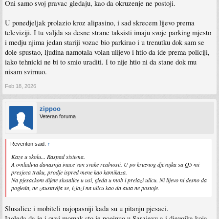
Oni samo svoj pravac gledaju, kao da okruzenje ne postoji.
U ponedjeljak prolazio kroz alipasino, i sad skrecem lijevo prema
televiziji. I tu valjda sa desne strane taksisti imaju svoje parking mjesto
i medju njima jedan stariji vozac bio parkirao i u trenutku dok sam se
dole spustao, ljudina namotala volan ulijevo i htio da ide prema policiji,
iako tehnicki ne bi to smio uraditi. I to nije htio ni da stane dok mu
nisam svirnuo.
Feb 18, 2026
zippoo
Veteran foruma
Reventon said:
↑
Kaze u skolu... Raspad sistema.
A omladina danasnja inace van svake realnosti. U po kruznog djevojka sa Q5 mi
presjeca traku, prodje ispred mene kao kamikaza.
Na pjesackom dijete slusalice u usi, gleda u mob i prelazi ulicu. Ni lijevo ni desno da
pogleda, ne zaustavlja se, izlazi na ulicu kao da auta ne postoje.
Slusalice i mobiteli najopasniji kada su u pitanju pjesaci.
Izgleda da je i ovaj momak sto je poginuo u Sarajevu,a i djevojka koja