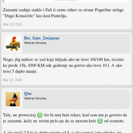
Zatamni zadnja stakla i Fali ti samo stiker sa strane Pogrebne usluge
"Dugo Konačište" kao kod Pantelija.
Mar 13, 2026
Sent from my SM-S931B using Tapatalk
Bio_Sam_Zmijanac
Veteran foruma
Nego, jbg nabere se sad koja hiljada ako ne trosi 10l/100 km, recimo
ko pređe 15k, 4500 KM ode godisnje na gorivo ako trosi 10 l. A ako
trosi 5 duplo manje.
Mar 13, 2026
Qler
Veteran foruma
Tale, ne provociraj
što bi moj brat rekao, kad sam mu ja govorio da
je zatamni, kaže ne vozim pežo pa da se moram kriti
od sramote.
A ako troši 2,5 to je duplo manje od 5, a ako nemaš auto nikako, ne