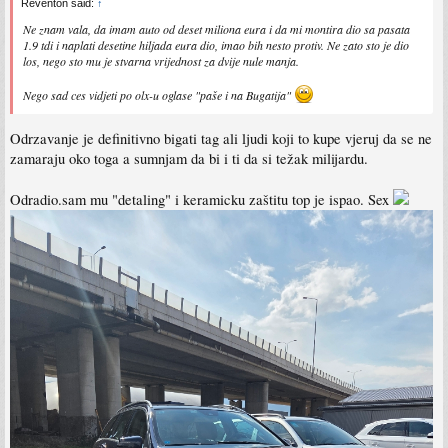
Reventon said:
↑
Ne znam vala, da imam auto od deset miliona eura i da mi montira dio sa pasata
1.9 tdi i naplati desetine hiljada eura dio, imao bih nesto protiv. Ne zato sto je dio
los, nego sto mu je stvarna vrijednost za dvije nule manja.
Nego sad ces vidjeti po olx-u oglase "paše i na Bugatija"
Odrzavanje je definitivno bigati tag ali ljudi koji to kupe vjeruj da se ne
zamaraju oko toga a sumnjam da bi i ti da si težak milijardu.
Odradio.sam mu "detaling" i keramicku zaštitu top je ispao. Sex