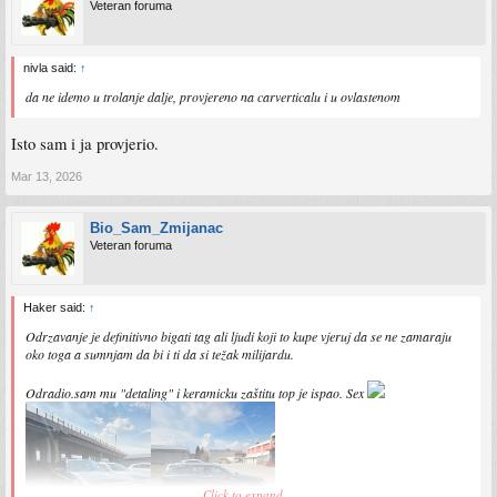
Veteran foruma
nivla said:
↑
da ne idemo u trolanje dalje, provjereno na carverticalu i u ovlastenom
Isto sam i ja provjerio.
Mar 13, 2026
Bio_Sam_Zmijanac
Veteran foruma
Haker said:
↑
Odrzavanje je definitivno bigati tag ali ljudi koji to kupe vjeruj da se ne zamaraju
oko toga a sumnjam da bi i ti da si težak milijardu.
Odradio.sam mu "detaling" i keramicku zaštitu top je ispao. Sex
Click to expand...