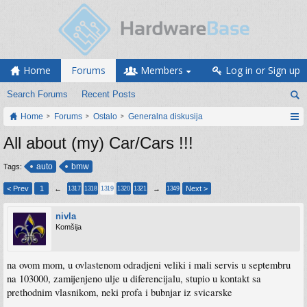
Home
Forums
Members
Log in or Sign up
Search Forums
Recent Posts
Home
Forums
Ostalo
Generalna diskusija
All about (my) Car/Cars !!!
auto
bmw
Tags:
< Prev
1
←
→
Next >
1317
1318
1319
1320
1321
1349
nivla
Komšija
na ovom mom, u ovlastenom odradjeni veliki i mali servis u septembru
na 103000, zamijenjeno ulje u diferencijalu, stupio u kontakt sa
prethodnim vlasnikom, neki profa i bubnjar iz svicarske