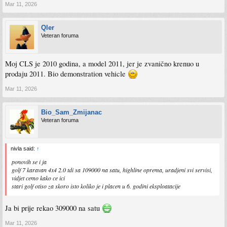
Mar 11, 2026
Qler
Veteran foruma
Moj CLS je 2010 godina, a model 2011, jer je zvanično krenuo u
prodaju 2011. Bio demonstration vehicle
Mar 11, 2026
Bio_Sam_Zmijanac
Veteran foruma
nivla said:
↑
ponovih se i ja
golf 7 karavan 4x4 2.0 tdi sa 109000 na satu, highline oprema, uradjeni svi servisi,
vidjet cemo kako ce ici
stari golf otiso za skoro isto koliko je i placen u 6. godini eksploatacije
Ja bi prije rekao 309000 na satu
Mar 11, 2026