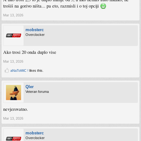
trošiš na gorivo ništa... pa eto, razmisli i o toj opciji
Mar 13, 2026
mobsterc
Overclocker
Ako trosi 20 onda duplo vise
Mar 13, 2026
aNaToMiC !
likes this.
Qler
Veteran foruma
nevjerovatno.
Mar 13, 2026
mobsterc
Overclocker