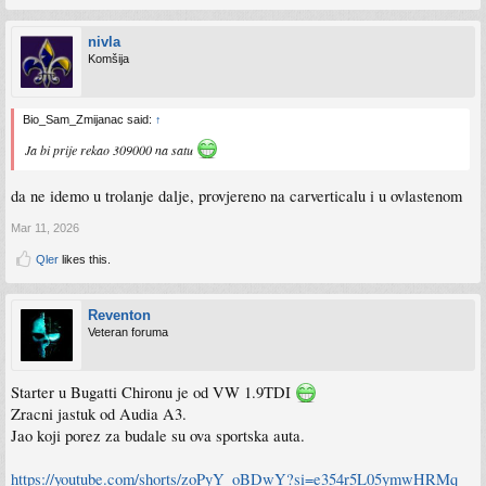
nivla
Komšija
Bio_Sam_Zmijanac said:
↑
Ja bi prije rekao 309000 na satu
da ne idemo u trolanje dalje, provjereno na carverticalu i u ovlastenom
Mar 11, 2026
Qler
likes this.
Reventon
Veteran foruma
Starter u Bugatti Chironu je od VW 1.9TDI
Zracni jastuk od Audia A3.
Jao koji porez za budale su ova sportska auta.
https://youtube.com/shorts/zoPyY_oBDwY?si=e354r5L05ymwHRMq