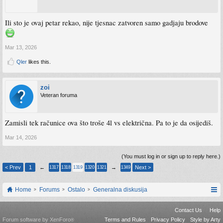
Ili sto je ovaj petar rekao, nije tjesnac zatvoren samo gadjaju brodove
Mar 13, 2026
Qler
likes this.
zoi
Veteran foruma
Zamisli tek računice ova što troše 4l vs električna. Pa to je da osijediš.
Mar 14, 2026
(You must log in or sign up to reply here.)
< Prev
1
←
→
Next >
1317
1318
1319
1320
1321
1349
Home
Forums
Ostalo
Generalna diskusija
Contact Us
Help
Forum software by XenForo
Terms and Rules
Privacy Policy
Style by Arty
®