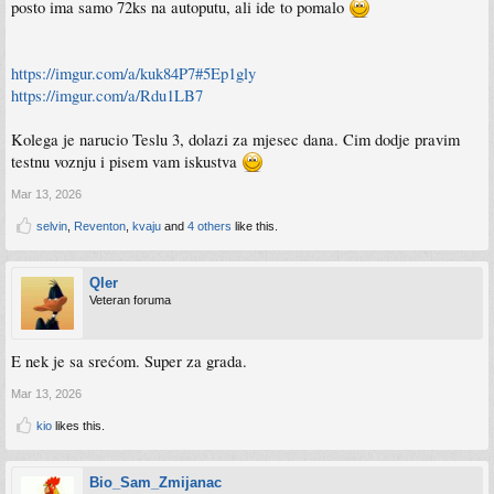
posto ima samo 72ks na autoputu, ali ide to pomalo
https://imgur.com/a/kuk84P7#5Ep1gly
https://imgur.com/a/Rdu1LB7
Kolega je narucio Teslu 3, dolazi za mjesec dana. Cim dodje pravim
testnu voznju i pisem vam iskustva
Mar 13, 2026
selvin
,
Reventon
,
kvaju
and
4 others
like this.
Qler
Veteran foruma
E nek je sa srećom. Super za grada.
Mar 13, 2026
kio
likes this.
Bio_Sam_Zmijanac