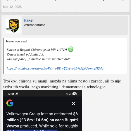
Mar 12, 2026
Haker
Veteran foruma
Reventon said:
↑
Starter u Bugatti Chironu je od VW 1.9TDI
Zracni jastuk od Audia A3.
Jao koji porez za budale su ova sportska auta.
https://youtube.com/shorts/zoPyY_oBDwY?si=e354r5L05ymwHRMq
Troškovi chirona su manji, mozda na njima nesto i zarade, ali to nije
svrha tih vozila, nego marketing i demonstracija tehnologije.