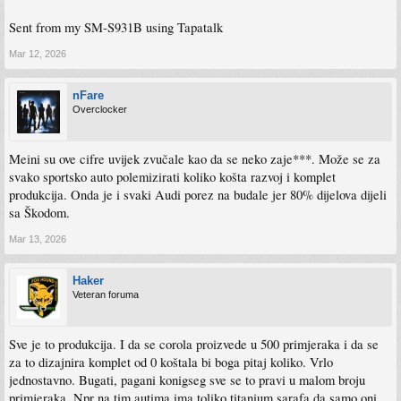
Sent from my SM-S931B using Tapatalk
Mar 12, 2026
nFare
Overclocker
Meini su ove cifre uvijek zvučale kao da se neko zaje***. Može se za
svako sportsko auto polemizirati koliko košta razvoj i komplet
produkcija. Onda je i svaki Audi porez na budale jer 80% dijelova dijeli
sa Škodom.
Mar 13, 2026
Haker
Veteran foruma
Sve je to produkcija. I da se corola proizvede u 500 primjeraka i da se
za to dizajnira komplet od 0 koštala bi boga pitaj koliko. Vrlo
jednostavno. Bugati, pagani konigseg sve se to pravi u malom broju
primjeraka. Npr na tim autima ima toliko titanium sarafa da samo oni