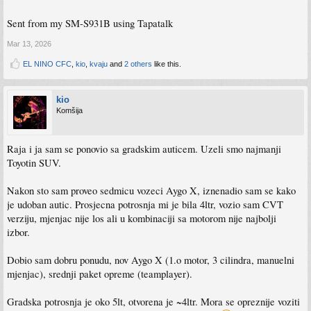
Sent from my SM-S931B using Tapatalk
Mar 13, 2026
EL NINO CFC
,
kio
,
kvaju
and
2 others
like this.
kio
Komšija
Raja i ja sam se ponovio sa gradskim auticem. Uzeli smo najmanji
Toyotin SUV.
Nakon sto sam proveo sedmicu vozeci Aygo X, iznenadio sam se kako
je udoban autic. Prosjecna potrosnja mi je bila 4ltr, vozio sam CVT
verziju, mjenjac nije los ali u kombinaciji sa motorom nije najbolji
izbor.
Dobio sam dobru ponudu, nov Aygo X (1.o motor, 3 cilindra, manuelni
mjenjac), srednji paket opreme (teamplayer).
Gradska potrosnja je oko 5lt, otvorena je ~4ltr. Mora se opreznije voziti