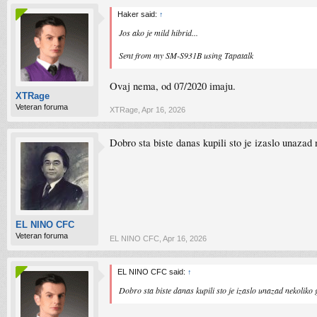
Haker said:
↑
Jos ako je mild hibrid...
Sent from my SM-S931B using Tapatalk
Ovaj nema, od 07/2020 imaju.
XTRage
Veteran foruma
XTRage
,
Apr 16, 2026
Dobro sta biste danas kupili sto je izaslo unazad n
EL NINO CFC
Veteran foruma
EL NINO CFC
,
Apr 16, 2026
EL NINO CFC said:
↑
Dobro sta biste danas kupili sto je izaslo unazad nekoliko g