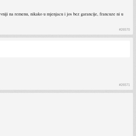
iji na remenu, nikako u mjenjacu i jos bez garancije, francuze ni u
#26570
#26571