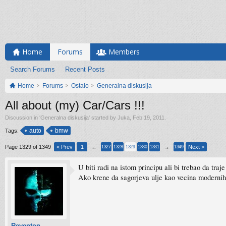
Home
Forums
Members
Search Forums
Recent Posts
Home
Forums
Ostalo
Generalna diskusija
All about (my) Car/Cars !!!
Discussion in '
Generalna diskusija
' started by
Juka
,
Feb 19, 2011
.
auto
bmw
Tags:
Page 1329 of 1349
< Prev
1
←
→
Next >
1327
1328
1329
1330
1331
1349
U biti radi na istom principu ali bi trebao da traj
Ako krene da sagorjeva ulje kao vecina modernih
Reventon