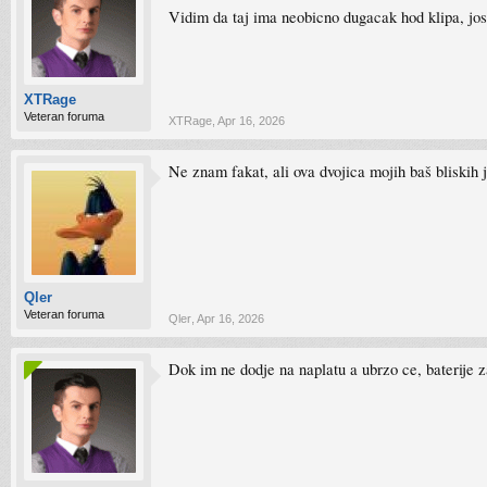
Vidim da taj ima neobicno dugacak hod klipa, jos 
XTRage
Veteran foruma
XTRage
,
Apr 16, 2026
Ne znam fakat, ali ova dvojica mojih baš bliskih 
Qler
Veteran foruma
Qler
,
Apr 16, 2026
Dok im ne dodje na naplatu a ubrzo ce, baterije