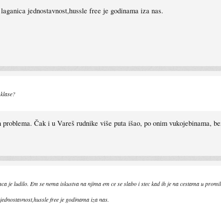
laganica jednostavnost,hussle free je godinama iza nas.
 klase?
problema. Čak i u Vareš rudnike više puta išao, po onim vukojebinama, b
ca je ludilo. Em se nema iskustva na njima em ce se slabo i stec kad ih je na cestama u promi
ednostavnost,hussle free je godinama iza nas.