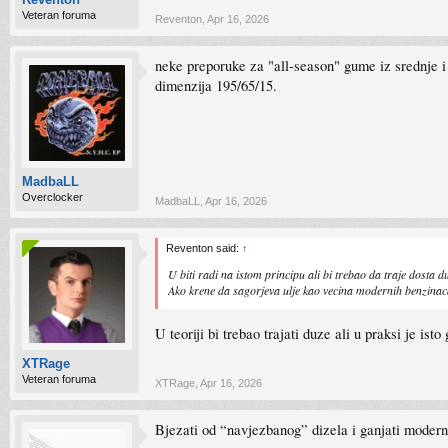
Veteran foruma
Reventon
,
Apr 16, 2026
neke preporuke za "all-season" gume iz srednje 
dimenzija 195/65/15.
MadbaLL
Overclocker
MadbaLL
,
Apr 16, 2026
Reventon said:
↑
U biti radi na istom principu ali bi trebao da traje dosta d
Ako krene da sagorjeva ulje kao vecina modernih benzina
U teoriji bi trebao trajati duze ali u praksi je is
XTRage
Veteran foruma
XTRage
,
Apr 16, 2026
Bjezati od “navjezbanog” dizela i ganjati modern