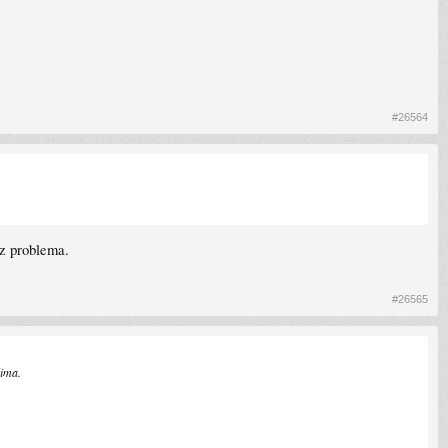
#26564
ez problema.
#26565
lima.