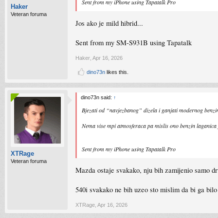
Sent from my iPhone using Tapatalk Pro
Haker
Veteran foruma
Jos ako je mild hibrid...
Sent from my SM-S931B using Tapatalk
Haker
,
Apr 16, 2026
dino73n
likes this.
dino73n said:
↑
Bjezati od “navjezbanog” dizela i ganjati modernog benzin
Nema vise mpi atmosferaca pa mislis ono benzin laganica j
Sent from my iPhone using Tapatalk Pro
XTRage
Veteran foruma
Mazda ostaje svakako, nju bih zamijenio samo 
540i svakako ne bih uzeo sto mislim da bi ga bilo
XTRage
,
Apr 16, 2026