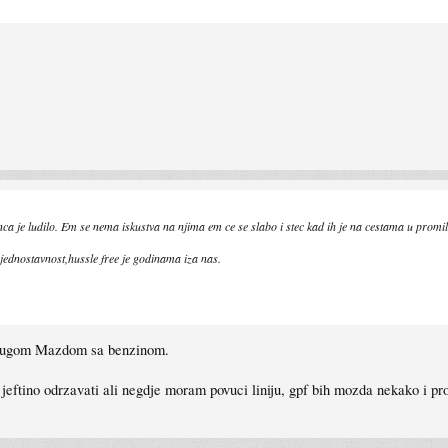
ca je ludilo. Em se nema iskustva na njima em ce se slabo i stec kad ih je na cestama u promi
ednostavnost,hussle free je godinama iza nas.
drugom Mazdom sa benzinom.
 jeftino odrzavati ali negdje moram povuci liniju, gpf bih mozda nekako i pr