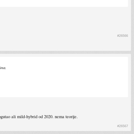
#26566
lima.
ogutao ali mild-hybrid od 2020. nema teorije.
#26567