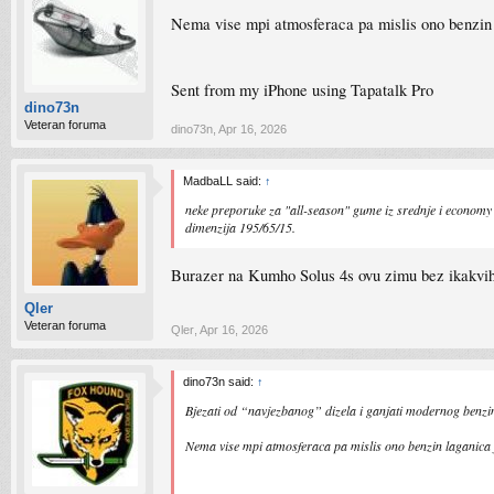
Nema vise mpi atmosferaca pa mislis ono benzin 
Sent from my iPhone using Tapatalk Pro
dino73n
Veteran foruma
dino73n
,
Apr 16, 2026
MadbaLL said:
↑
neke preporuke za "all-season" gume iz srednje i economy
dimenzija 195/65/15.
Burazer na Kumho Solus 4s ovu zimu bez ikakvih 
Qler
Veteran foruma
Qler
,
Apr 16, 2026
dino73n said:
↑
Bjezati od “navjezbanog” dizela i ganjati modernog benzin
Nema vise mpi atmosferaca pa mislis ono benzin laganica j