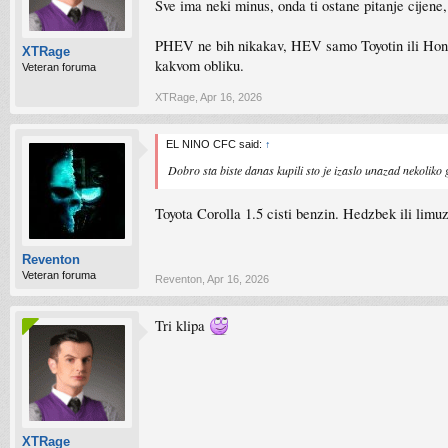
Sve ima neki minus, onda ti ostane pitanje cijene,
PHEV ne bih nikakav, HEV samo Toyotin ili Hondin
XTRage
kakvom obliku.
Veteran foruma
XTRage
,
Apr 16, 2026
EL NINO CFC said:
↑
Dobro sta biste danas kupili sto je izaslo unazad nekoliko g
Toyota Corolla 1.5 cisti benzin. Hedzbek ili limuz
Reventon
Veteran foruma
Reventon
,
Apr 16, 2026
Tri klipa
XTRage