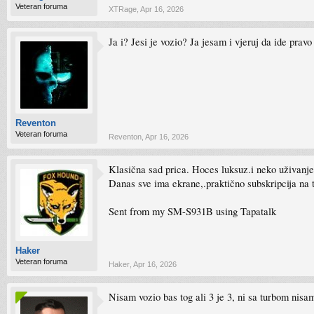
Veteran foruma
XTRage
,
Apr 16, 2026
Ja i? Jesi je vozio? Ja jesam i vjeruj da ide prav
Reventon
Veteran foruma
Reventon
,
Apr 16, 2026
Klasična sad prica. Hoces luksuz.i neko uživanje u 
Danas sve ima ekrane,.praktično subskripcija na 
Sent from my SM-S931B using Tapatalk
Haker
Veteran foruma
Haker
,
Apr 16, 2026
Nisam vozio bas tog ali 3 je 3, ni sa turbom nisa