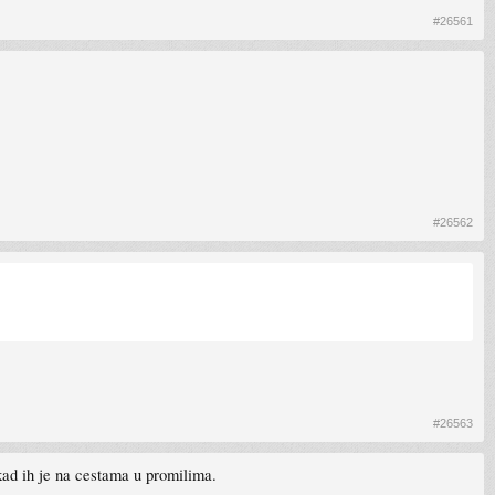
#26561
#26562
#26563
kad ih je na cestama u promilima.