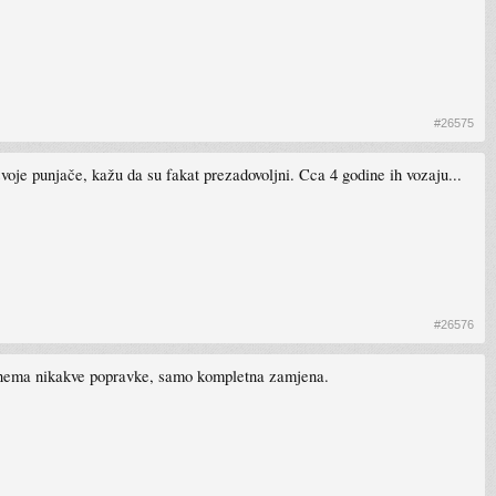
#26575
voje punjače, kažu da su fakat prezadovoljni. Cca 4 godine ih vozaju...
#26576
la nema nikakve popravke, samo kompletna zamjena.