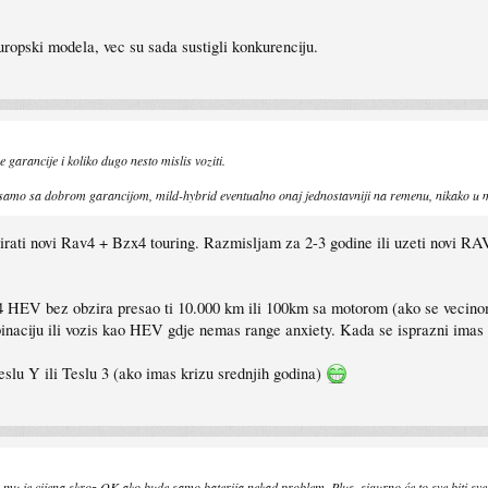
uropski modela, vec su sada sustigli konkurenciju.
e garancije i koliko dugo nesto mislis voziti.
samo sa dobrom garancijom, mild-hybrid eventualno onaj jednostavniji na remenu, nikako u mje
ti novi Rav4 + Bzx4 touring. Razmisljam za 2-3 godine ili uzeti novi RAV4
V bez obzira presao ti 10.000 km ili 100km sa motorom (ako se vecinom voz
inaciju ili vozis kao HEV gdje nemas range anxiety. Kada se isprazni imas 2
Teslu Y ili Teslu 3 (ako imas krizu srednjih godina)
u je cijena skroz OK ako bude samo baterija nekad problem. Plus, sigurno će to sve biti sve 