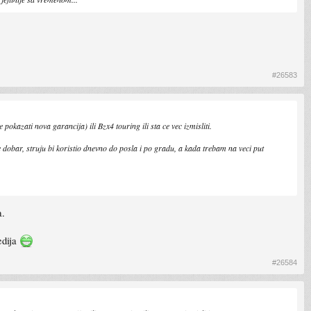
#26583
kazati nova garancija) ili Bzx4 touring ili sta ce vec izmisliti.
obar, struju bi koristio dnevno do posla i po gradu, a kada trebam na veci put
a.
edija
#26584