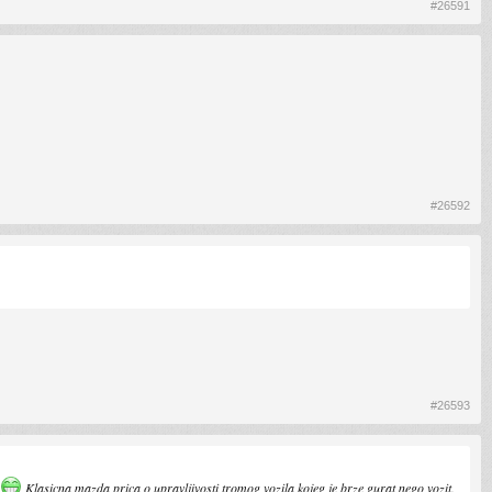
#26591
#26592
#26593
Klasicna mazda prica o upravljivosti tromog vozila kojeg je brze gurat nego vozit.