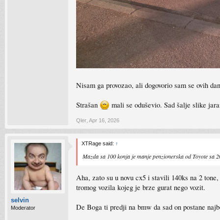
Nisam ga provozao, ali dogovorio sam se ovih da
Strašan
mali se oduševio. Sad šalje slike ja
Qler
,
Apr 16, 2026
XTRage said:
↑
Mazda sa 100 konja je manje penzionerska od Toyote sa 200
Aha, zato su u novu cx5 i stavili 140ks na 2 ton
tromog vozila kojeg je brze gurat nego vozit.
selvin
De Boga ti predji na bmw da sad on postane najb
Moderator