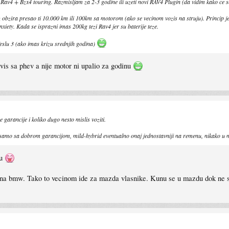
v4 + Bzx4 touring. Razmisljam za 2-3 godine ili uzeti novi RAV4 Plugin (da vidim kako ce se po
ira presao ti 10.000 km ili 100km sa motorom (ako se vecinom vozis na struju). Princip je d
iety. Kada se isprazni imas 200kg tezi Rav4 jer su baterije teze.
 Teslu 3 (ako imas krizu srednjih godina)
vis sa phev a nije motor ni upalio za godinu
e garancije i koliko dugo nesto mislis voziti.
samo sa dobrom garancijom, mild-hybrid eventualno onaj jednostavniji na remenu, nikako u mje
mu
a bmw. Tako to vecinom ide za mazda vlasnike. Kunu se u mazdu dok ne sk