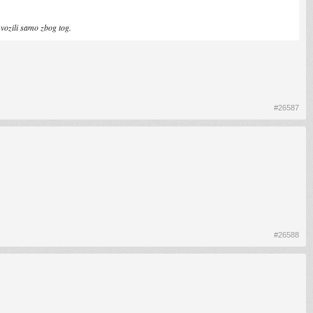
vozili samo zbog tog.
#26587
#26588