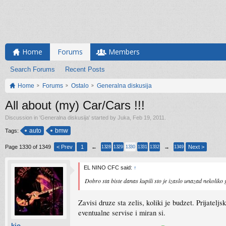
Home
Forums
Members
Search Forums
Recent Posts
Home
Forums
Ostalo
Generalna diskusija
All about (my) Car/Cars !!!
Discussion in '
Generalna diskusija
' started by
Juka
,
Feb 19, 2011
.
auto
bmw
Tags:
Page 1330 of 1349
< Prev
1
←
→
Next >
1328
1329
1330
1331
1332
1349
EL NINO CFC said:
↑
Dobro sta biste danas kupili sto je izaslo unazad nekoliko g
Zavisi druze sta zelis, koliki je budzet. Prijatel
eventualne servise i miran si.
kio