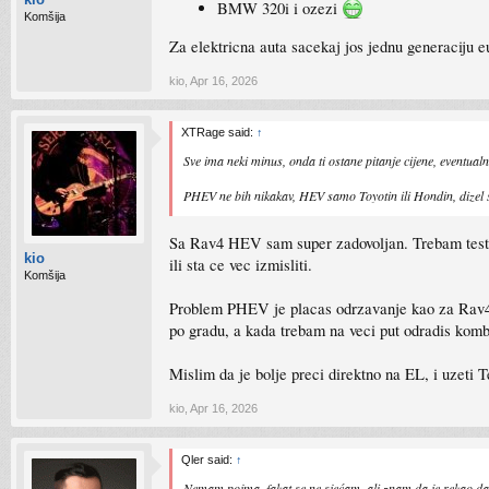
BMW 320i i ozezi
Komšija
Za elektricna auta sacekaj jos jednu generaciju e
kio
,
Apr 16, 2026
XTRage said:
↑
Sve ima neki minus, onda ti ostane pitanje cijene, eventualn
PHEV ne bih nikakav, HEV samo Toyotin ili Hondin, dizel 
Sa Rav4 HEV sam super zadovoljan. Trebam testira
kio
ili sta ce vec izmisliti.
Komšija
Problem PHEV je placas odrzavanje kao za Rav4 HE
po gradu, a kada trebam na veci put odradis komb
Mislim da je bolje preci direktno na EL, i uzeti 
kio
,
Apr 16, 2026
Qler said:
↑
Nemam pojma, fakat se ne sjećam, ali znam da je rekao da m