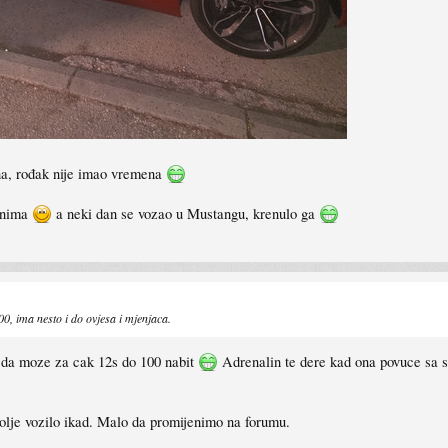
na, rođak nije imao vremena
ranima
a neki dan se vozao u Mustangu, krenulo ga
, ima nesto i do ovjesa i mjenjaca.
e, da moze za cak 12s do 100 nabit
Adrenalin te dere kad ona povuce sa 
olje vozilo ikad. Malo da promijenimo na forumu.