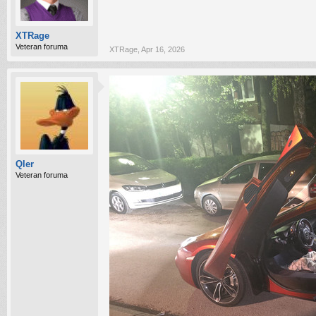
XTRage
Veteran foruma
XTRage
,
Apr 16, 2026
Qler
Veteran foruma