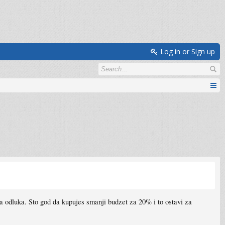
Log in or Sign up
lna odluka. Sto god da kupujes smanji budzet za 20% i to ostavi za