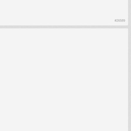
#26589