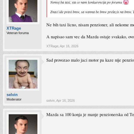
Nemoj ba taxi, sta ce nam konkurencija po forumu
Znaci ide pravi bmw, sa wanna be bmw prelazis na bmw. Ta
Ne bih taxi licno, nisam penzioner, ali nekome m
XTRage
Veteran foruma
A napisao sam vec da Mazda ostaje svakako, ovo 
XTRage
,
Apr 16, 2026
Sad provozao malo jaci motor pa kaze nije penzi
selvin
Moderator
selvin
,
Apr 16, 2026
Mazda sa 100 konja je manje penzionerska od Toyo