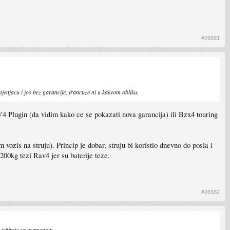
#26581
njacu i jos bez garancije, francuze ni u kakvom obliku.
 Plugin (da vidim kako ce se pokazati nova garancija) ili Bzx4 touring
is na struju). Princip je dobar, struju bi koristio dnevno do posla i
00kg tezi Rav4 jer su baterije teze.
#26582
jeftinije sa vremenom...