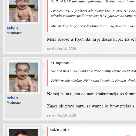
Sa Rav4 HEV sam super zadovoljan. Trebam testirati novi Ra
Problem PHEV je placas odrzavanje kao za Rav4 HEV bez obz
odradis kombinaciju ili vozis kao HEV gdje nemas range anx
Mislim da je bolje preci direktno na EL, i uzeti Teslu Y ili
selvin
Moderator
Meni rekose u Toyoti da im je dosao kupac na ser
selvin
,
Apr 16, 2026
XTRage said:
↑
Sve ima neki minus, onda ti ostane pitanje cijene, eventualn
PHEV ne bih nikakav, HEV samo Toyotin ili Hondin, dizel 
Nemoj ba taxi, sta ce nam konkurencija po foru
selvin
Moderator
Znaci ide pravi bmw, sa wanna be bmw prelazis n
selvin
,
Apr 16, 2026
selvin said:
↑