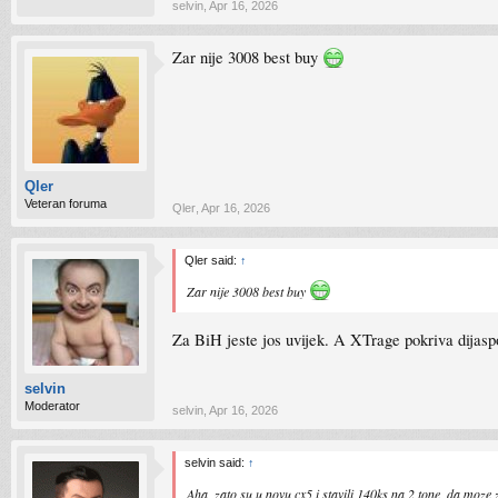
selvin
,
Apr 16, 2026
Zar nije 3008 best buy
Qler
Veteran foruma
Qler
,
Apr 16, 2026
Qler said:
↑
Zar nije 3008 best buy
Za BiH jeste jos uvijek. A XTrage pokriva dijas
selvin
Moderator
selvin
,
Apr 16, 2026
selvin said:
↑
Aha, zato su u novu cx5 i stavili 140ks na 2 tone, da moze