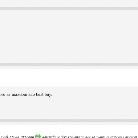
poru sa mazdom kao best buy.
 za cak 12s do 100 nabit
Adrenalin te dere kad ona povuce sa svojim mjenjacem i ovjesom