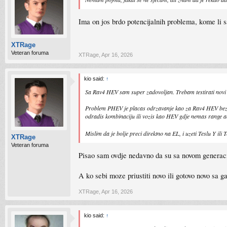
Ima on jos brdo potencijalnih problema, kome l
XTRage
Veteran foruma
XTRage
,
Apr 16, 2026
kio said:
↑
Sa Rav4 HEV sam super zadovoljan. Trebam testirati novi Ra
Problem PHEV je placas odrzavanje kao za Rav4 HEV bez obz
odradis kombinaciju ili vozis kao HEV gdje nemas range anx
Mislim da je bolje preci direktno na EL, i uzeti Teslu Y ili
XTRage
Veteran foruma
Pisao sam ovdje nedavno da su sa novom generac
A ko sebi moze priustiti novo ili gotovo novo sa g
XTRage
,
Apr 16, 2026
kio said:
↑