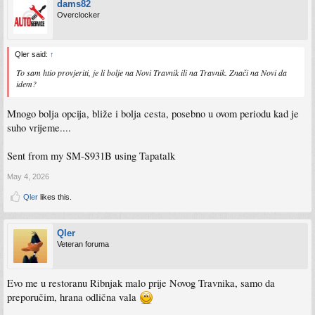
dams82
Overclocker
Qler said:
↑
To sam htio provjeriti, je li bolje na Novi Travnik ili na Travnik. Znači na Novi da
idem?
Mnogo bolja opcija, bliže i bolja cesta, posebno u ovom periodu kad je
suho vrijeme....
Sent from my SM-S931B using Tapatalk
May 4, 2026
Qler
likes this.
Qler
Veteran foruma
Evo me u restoranu Ribnjak malo prije Novog Travnika, samo da
preporučim, hrana odlična vala