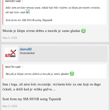
dams82 said:
↑
Iako sam prošao mnogo puta, nikad nije bilo vrijeme za klopu pa nisam svraćao,
ali nije loše znati
Sent from my SM-S931B using Tapatalk
Mozda je klopa stvrno dobra a mozda je samo gladan
May 5, 2026
dams82
Overclocker
dino73n said:
↑
Mozda je klopa stvrno dobra a mozda je samo gladan
Ima i toga, ali nisu loše recenzije, većinom loše za one koji su dugo
čekali, a došli kad je velika gužva....
Sent from my SM-S931B using Tapatalk
May 5, 2026