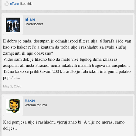
nFare
likes this.
nFare
Overclocker
E dobro je onda, dostupan je odmah ispod filtera ulja, 6 šarafa i ide van
kao što haker reče a kontam da treba ulje i rashladnu za svaki slučaj
zamijeniti ili nije obavezno?
Vidio sam dok je hladno bilo da malo više bijelog dima izlazi iz
auspuha, ali ništa strašno, nema nikakvih masnih tragova na auspuhu...
Tačno kako se približavam 200 k sve što je fabričko i ima gumu polako
popušta...
May 2, 2026
Haker
Veteran foruma
Kad pomjesa ulje i rashladnu vjeruj znao bi. A ulje ne moraš, samo
dolijes..