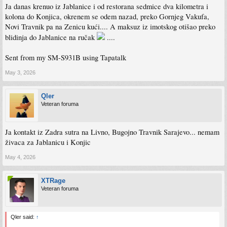
Ja danas krenuo iz Jablanice i od restorana sedmice dva kilometra i
kolona do Konjica, okrenem se odem nazad, preko Gornjeg Vakufa,
Novi Travnik pa na Zenicu kući.... A maksuz iz imotskog otišao preko
blidinja do Jablanice na ručak
....
Sent from my SM-S931B using Tapatalk
May 3, 2026
Qler
Veteran foruma
Ja kontakt iz Zadra sutra na Livno, Bugojno Travnik Sarajevo... nemam
živaca za Jablanicu i Konjic
May 4, 2026
XTRage
Veteran foruma
Qler said:
↑