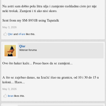
Na astri sam dobio pola litra ulja i zamjenio rashladnu cisto jer nije
neki trošak. Zamjeni i ti ako nisi skoro.
Sent from my SM-S931B using Tapatalk
May 3, 2026
Qler
and
nFare
like this.
Qler
Veteran foruma
Ovo što haker kaže... Posao haos da se zamijeni...
A što se zajebao danas, na Izačić išao na granicu, od 10 i 30 do 15 u
koloni... Haos...
May 3, 2026
ibran
likes this.