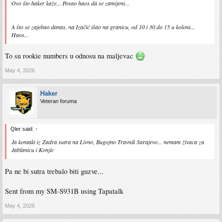
Ovo što haker kaže... Posao haos da se zamijeni...
A što se zajebao danas, na Izačić išao na granicu, od 10 i 30 do 15 u koloni...
Haos...
To su rookie numbers u odnosu na maljevac
May 4, 2026
Haker
Veteran foruma
Qler said:
↑
Ja kontakt iz Zadra sutra na Livno, Bugojno Travnik Sarajevo... nemam živaca za
Jablanicu i Konjic
Pa ne bi sutra trebalo biti guzve...
Sent from my SM-S931B using Tapatalk
May 4, 2026