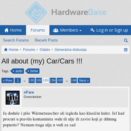
Home
Forums
Members
Log in or Sign up
Search Forums
Recent Posts
Home
Forums
Ostalo
Generalna diskusija
All about (my) Car/Cars !!!
auto
bmw
Tags:
< Prev
1
←
→
Next >
1331
1332
1333
1334
1335
1349
nFare
Overclocker
Ja doduše i piše Wärmetauscher ali izgleda kao klasični kuler. Jel kad
procuri u pravilu kontaminira vodu ili ulje ili zavisi koji je dihtung
popustio? Nemam traga ulja u vodi za sad