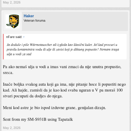
May 2, 2026
Haker
Veteran foruma
nFare said:
↑
Ja doduše i piše Wärmetauscher ali izgleda kao klasični kuler. Jel kad procuri u
pravilu kontaminira vodu ili ulje ili zavisi koji je dihtung popustio? Nemam traga
ulja u vodi za sad
Pa ako nemaš ulja u vodi a imas vani zmaci da nije unutra propustio,
sreca.
Inače boljka svakog auta koji ga ima, nije pitanje hoce li popustiti nego
kad. Ali hajde, zamisli da je kao kod svaba uguran u V pa moraš 100
stvari pocupati da dodjes do njega.
Meni kod astre je bio ispod izduvne grane, genijalan dizajn.
Sent from my SM-S931B using Tapatalk
May 2, 2026