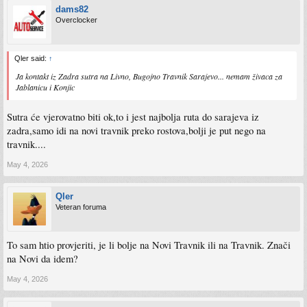
dams82
Overclocker
Qler said:
↑
Ja kontakt iz Zadra sutra na Livno, Bugojno Travnik Sarajevo... nemam živaca za
Jablanicu i Konjic
Sutra će vjerovatno biti ok,to i jest najbolja ruta do sarajeva iz
zadra,samo idi na novi travnik preko rostova,bolji je put nego na
travnik....
May 4, 2026
Qler
Veteran foruma
To sam htio provjeriti, je li bolje na Novi Travnik ili na Travnik. Znači
na Novi da idem?
May 4, 2026