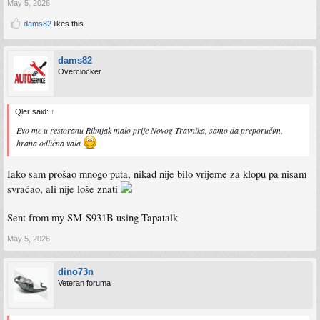
May 5, 2026
dams82
likes this.
dams82
Overclocker
Qler said:
↑
Evo me u restoranu Ribnjak malo prije Novog Travnika, samo da preporučim,
hrana odlična vala
Iako sam prošao mnogo puta, nikad nije bilo vrijeme za klopu pa nisam
svraćao, ali nije loše znati
Sent from my SM-S931B using Tapatalk
May 5, 2026
dino73n
Veteran foruma