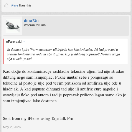
nFare
likes this.
dino73n
Veteran foruma
nFare said:
↑
Ja doduse i pise Warmetauscher ali izgleda kao klasicni kuler. Jel kad procuri u
pravilu kontaminira vodu ili ulje ili zavisi koji je dihtung popustio? Nemam traga
ulja u vodi za sad
Kad dodje do kontaminacije rashladne tekucine uljem tad nije stradao
dihtung nego sam izmjenjiac. Pukne unutar sebe i pomjesaju se
tekucine al posto je ulje pod vecim pritiskom od antifiriza ulje ode u
hladnjak. A kad popuste dihtunzi tad ulje ili antifriz cure napolje i
ostavljaju fleke pod autom i tad je popravak prilicno lagan samo ako je
sam izmjenjivac lako dostupan.
Sent from my iPhone using Tapatalk Pro
May 2, 2026