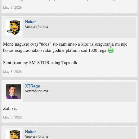
May 8, 2026
Haker
Veteran foruma
Mene naguzio ovaj "udes" sto sam imao a kloc iz osiguranja mi nije
bonus osigurao iako svake godine platim i sad 1300 rega
Sent from my SM-S931B using Tapatalk
May 8, 2026
XTRage
Veteran foruma
Zali se.
May 8, 2026
Haker
Veteran foruma