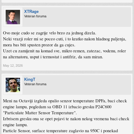
XTRage
Veteran foruma
Ovo moje cudo se zagrije vrlo brzo za jednog dizela.
Neki vrazji roler mi se poceo cuti, i to kratko nakon hladnog paljenja,
mora bas biti spusten prozor da ga cujes.
Uzet cu zamijenit na komad sve, mikro remen, zatezac, vodenu, roler
na alternatoru, usput i termostat i antifriz, da sam miran.
May 12, 2026
KingT
Veteran foruma
Meni na Octaviji izgleda opalio senzor temperature DPFa, baci check
engine lampu, pogledam sa OBD 11 izbacio gresku P24C600
"Particulate Matter Sensor Temperature".
Izbrisem gresku ona se opet pojavi te nakon nekog vremena baci check
engine lampu.
Particle Sensor, surface temperature zaglavio na 950C i ponekad