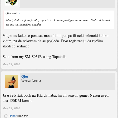
Qler said:
↑
Meni, doduše zima je bila, nije nikako htio da postigne radnu temp. Sad kad je novi
termostat, drastična razlika.
Vidjet cu kako se ponasa, moze biti i pumpa ili neki selenoid koliko
vidim, pa da odvezem da se pogleda. Prvo registraciju da riješim
sljedece sedmice.
Sent from my SM-S931B using Tapatalk
May 12, 2026
Qler
Veteran foruma
Ja u četvrtak odoh na Kia da nabacim all season gume, Nexen uzeo.
cca 120KM komad.
May 12, 2026
Haker
likes this.