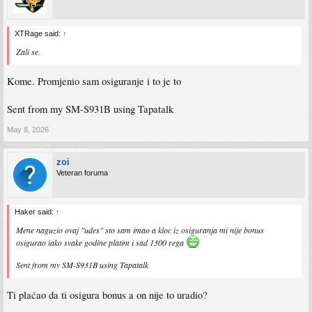
XTRage said:
↑
Zali se.
Kome. Promjenio sam osiguranje i to je to
Sent from my SM-S931B using Tapatalk
May 8, 2026
zoi
Veteran foruma
Haker said:
↑
Mene naguzio ovaj "udes" sto sam imao a kloc iz osiguranja mi nije bonus
osigurao iako svake godine platim i sad 1300 rega
Sent from my SM-S931B using Tapatalk
Ti plaćao da ti osigura bonus a on nije to uradio?