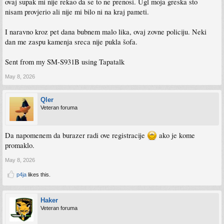
ovaj supak mi nije rekao da se to ne prenosi. Ugl moja greska sto
nisam provjerio ali nije mi bilo ni na kraj pameti.
I naravno kroz pet dana bubnem malo lika, ovaj zovne policiju. Neki
dan me zaspu kamenja sreca nije pukla šofa.
Sent from my SM-S931B using Tapatalk
May 8, 2026
Qler
Veteran foruma
Da napomenem da burazer radi ove registracije
ako je kome
promaklo.
May 8, 2026
p4ja
likes this.
Haker
Veteran foruma