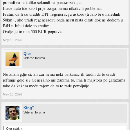
proradi na nekoliko sekundi pa ponovo zakuje.
Inace auto ide kao i prije ovoga, nema nikakvih problema.
Pratim da li ce uraditi DPF regeneraciju uskoro (trbalo bi u narednih
50km) , ako uradi regeneraciju onda necu nista dirati dok ne dodjem u
BiH u Julu i dole to sredim.
Ovdje je to min 500 EUR popravka.
May 16, 2026
Qler
Veteran foruma
Ne znam gdje si, ali zar nema neki balkanac ili turčin da to uradi
jeftinije gdje si? Generalno me zanima to, ima li majstora po garažama
tako da kažem među rajom da to to rade povoljnije...
May 16, 2026
KingT
Veteran foruma
Qler said:
↑