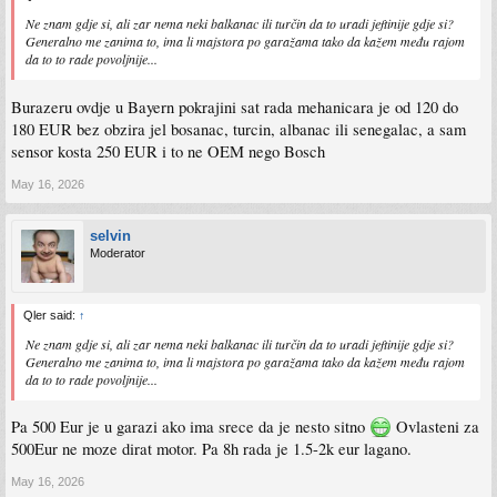
Ne znam gdje si, ali zar nema neki balkanac ili turčin da to uradi jeftinije gdje si?
Generalno me zanima to, ima li majstora po garažama tako da kažem među rajom
da to to rade povoljnije...
Burazeru ovdje u Bayern pokrajini sat rada mehanicara je od 120 do
180 EUR bez obzira jel bosanac, turcin, albanac ili senegalac, a sam
sensor kosta 250 EUR i to ne OEM nego Bosch
May 16, 2026
selvin
Moderator
Qler said:
↑
Ne znam gdje si, ali zar nema neki balkanac ili turčin da to uradi jeftinije gdje si?
Generalno me zanima to, ima li majstora po garažama tako da kažem među rajom
da to to rade povoljnije...
Pa 500 Eur je u garazi ako ima srece da je nesto sitno
Ovlasteni za
500Eur ne moze dirat motor. Pa 8h rada je 1.5-2k eur lagano.
May 16, 2026