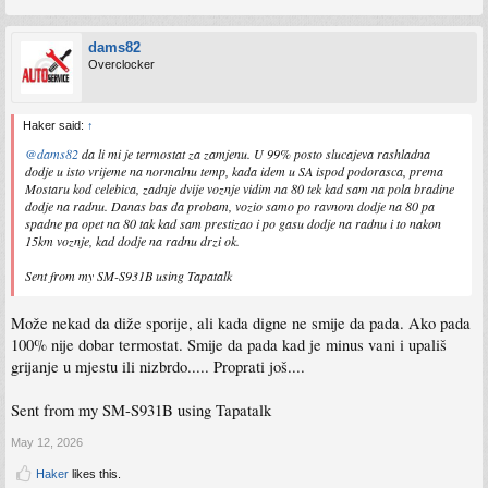
dams82
Overclocker
Haker said:
↑
@dams82
da li mi je termostat za zamjenu. U 99% posto slucajeva rashladna
dodje u isto vrijeme na normalnu temp, kada idem u SA ispod podorasca, prema
Mostaru kod celebica, zadnje dvije voznje vidim na 80 tek kad sam na pola bradine
dodje na radnu. Danas bas da probam, vozio samo po ravnom dodje na 80 pa
spadne pa opet na 80 tak kad sam prestizao i po gasu dodje na radnu i to nakon
15km voznje, kad dodje na radnu drzi ok.
Sent from my SM-S931B using Tapatalk
Može nekad da diže sporije, ali kada digne ne smije da pada. Ako pada
100% nije dobar termostat. Smije da pada kad je minus vani i upališ
grijanje u mjestu ili nizbrdo..... Proprati još....
Sent from my SM-S931B using Tapatalk
May 12, 2026
Haker
likes this.