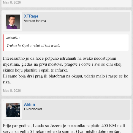
May 8, 2026
XTRage
Veteran foruma
zoi said:
↑
Truhne ko Opel u vakat ali kult je kult.
Interesantno je da hoce potpuno istruhnuti na ovako nedostupnim
mjestima, gledas na prvu mostove, pragove i obrve i sve se cini okej,
skines koju plastiku i opali te infarkt.
Ili samo boja drzi prag ili blatobran na okupu, udaris malo i raspe se ko
riza.
May 8, 2026
Aldiin
Overclocker
Prije par godina, Lauda sa Jezera je poznaniku naplatio 400 KM mali
servis za golfa 5 i rekao pripazio sam te. Ovaj mislio dobro prošao..