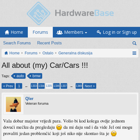
Home
Forums
Members
Log in or Sign up
Search Forums
Recent Posts
Home
Forums
Ostalo
Generalna diskusija
All about (my) Car/Cars !!!
auto
bmw
Tags:
< Prev
1
←
→
Next >
1333
1334
1335
1336
1337
1349
Qler
Veteran foruma
Vala dobar majstor vrijedi para. Volio bi kod kolega ovdje jednom
dovući mečku da pregledaju
da mi daju sud i da vide Jel oni mogu
provaliti jedan problemčić koji još niko nije skontao šta je