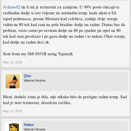
@dams82
da li mi je termostat za zamjenu. U 99% posto slucajeva
rashladna dodje u isto vrijeme na normalnu temp, kada idem u SA
ispod podorasca, prema Mostaru kod celebica, zadnje dvije voznje
vidim na 80 tek kad sam na pola bradine dodje na radnu. Danas bas da
probam, vozio samo po ravnom dodje na 80 pa spadne pa opet na 80
tak kad sam prestizao i po gasu dodje na radnu i to nakon 15km voznje,
kad dodje na radnu drzi ok.
Sent from my SM-S931B using Tapatalk
May 12, 2026
Qler
Veteran foruma
Meni, doduše zima je bila, nije nikako htio da postigne radnu temp. Sad
kad je novi termostat, drastična razlika.
May 12, 2026
Haker
Veteran foruma