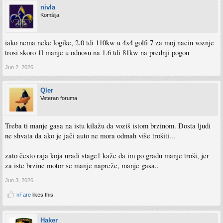
nivla
Komšija
iako nema neke logike, 2.0 tdi 110kw u 4x4 golfi 7 za moj nacin voznje
trosi skoro 1l manje u odnosu na 1.6 tdi 81kw na prednji pogon
Jun 2, 2026
Qler
Veteran foruma
Treba ti manje gasa na istu kilažu da voziš istom brzinom. Dosta ljudi
ne shvata da ako je jači auto ne mora odmah više trošiti...
zato često raja koja uradi stage1 kaže da im po gradu manje troši, jer
za iste brzine motor se manje napreže, manje gasa..
Jun 3, 2026
nFare
likes this.
Haker