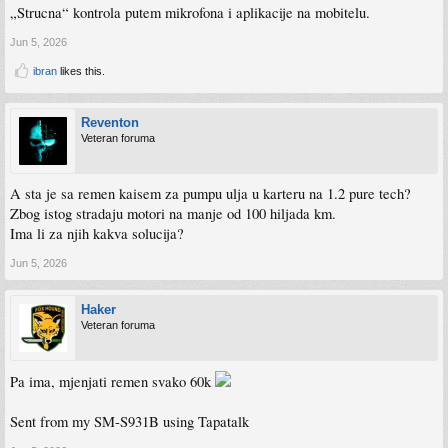
„Strucna“ kontrola putem mikrofona i aplikacije na mobitelu.
Jun 5, 2026
ibran
likes this.
Reventon
Veteran foruma
A sta je sa remen kaisem za pumpu ulja u karteru na 1.2 pure tech?
Zbog istog stradaju motori na manje od 100 hiljada km.
Ima li za njih kakva solucija?
Jun 5, 2026
Haker
Veteran foruma
Pa ima, mjenjati remen svako 60k
Sent from my SM-S931B using Tapatalk