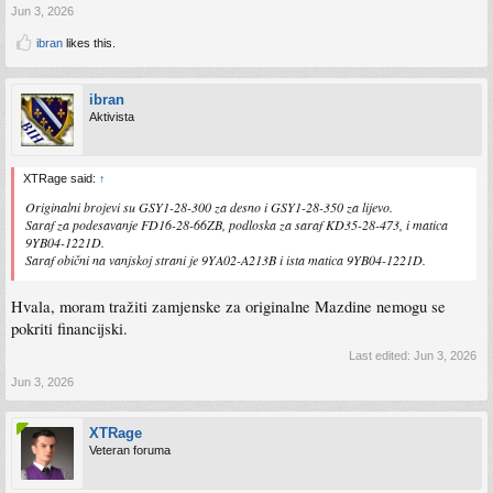
Jun 3, 2026
ibran
likes this.
ibran
Aktivista
XTRage said:
↑
Originalni brojevi su GSY1-28-300 za desno i GSY1-28-350 za lijevo.
Saraf za podesavanje FD16-28-66ZB, podloska za saraf KD35-28-473, i matica
9YB04-1221D.
Saraf obični na vanjskoj strani je 9YA02-A213B i ista matica 9YB04-1221D.
Hvala, moram tražiti zamjenske za originalne Mazdine nemogu se
pokriti financijski.
Last edited:
Jun 3, 2026
Jun 3, 2026
XTRage
Veteran foruma