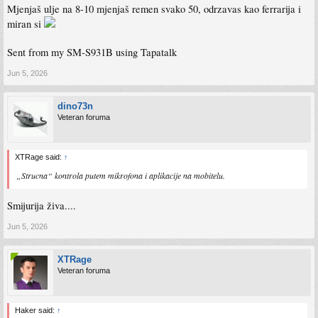
Mjenjaš ulje na 8-10 mjenjaš remen svako 50, odrzavas kao ferrarija i
miran si
Sent from my SM-S931B using Tapatalk
Jun 5, 2026
dino73n
Veteran foruma
XTRage said:
↑
„Strucna“ kontrola putem mikrofona i aplikacije na mobitelu.
Smijurija živa....
Jun 5, 2026
XTRage
Veteran foruma
Haker said:
↑