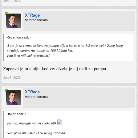
Jun 5, 2026
XTRage
Veteran foruma
Reventon said:
↑
A sta je sa remen kaisem za pumpu ulja u karteru na 1.2 pure tech? Zbog istog
stradaju motori na manje od 100 hiljada km.
Ima li za njih kakva solucija?
Zupcasti je tu u ulju, kod vw dizela je taj mali za pumpu.
Jun 5, 2026
XTRage
Veteran foruma
Haker said:
↑
Pa ima, mjenjati remen svako 60k
Sent from my SM-S931B using Tapatalk