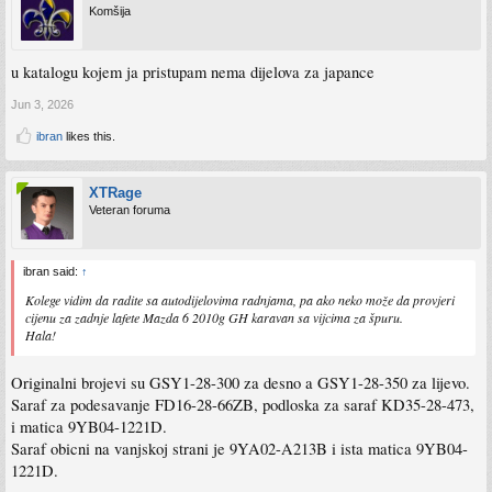
Komšija
u katalogu kojem ja pristupam nema dijelova za japance
Jun 3, 2026
ibran
likes this.
XTRage
Veteran foruma
ibran said:
↑
Kolege vidim da radite sa autodijelovima radnjama, pa ako neko može da provjeri
cijenu za zadnje lafete Mazda 6 2010g GH karavan sa vijcima za špuru.
Hala!
Originalni brojevi su GSY1-28-300 za desno a GSY1-28-350 za lijevo.
Saraf za podesavanje FD16-28-66ZB, podloska za saraf KD35-28-473,
i matica 9YB04-1221D.
Saraf obicni na vanjskoj strani je 9YA02-A213B i ista matica 9YB04-
1221D.