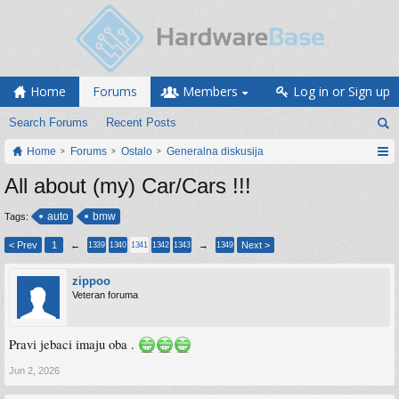
Home
Forums
Members
Log in or Sign up
Search Forums
Recent Posts
Home
Forums
Ostalo
Generalna diskusija
All about (my) Car/Cars !!!
auto
bmw
Tags:
< Prev
1
←
→
Next >
1339
1340
1341
1342
1343
1349
zippoo
Veteran foruma
Pravi jebaci imaju oba .
Jun 2, 2026