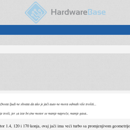
Dosta ljudi ne shvata da ako je jači auto ne mora odmah više trošiti...
e troši, jer za iste brzine motor se manje napreže, manje gasa..
r 1.4, 120 i 170 konja, ovaj jači ima veći turbo sa promjenjivom geometrijom