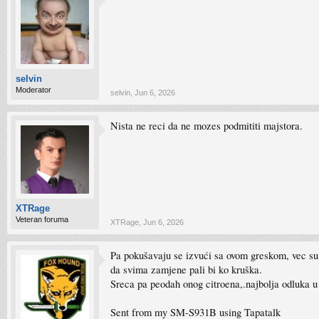
selvin
Moderator
selvin
,
Jun 6, 2026
Nista ne reci da ne mozes podmititi majstora.
XTRage
Veteran foruma
XTRage
,
Jun 6, 2026
Pa pokušavaju se izvući sa ovom greskom, vec su 
da svima zamjene pali bi ko kruška.
Sreca pa peodah onog citroena,.najbolja odluka u
Sent from my SM-S931B using Tapatalk