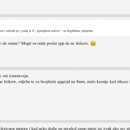
ra i odredi po zvuku je li „ispunjava uslove“ za besplatnu zamjenu.
amo da snime? Mogli su onda poslat app da ne dolazis.
se oni izmotavaju.
e krikove, odjebu te za besplatni apgrejd na 8mm, malo kasnije kad otkaze 
lericnog motora i kad neko dodje na pregled samo puste taj zvuk ako vec nj