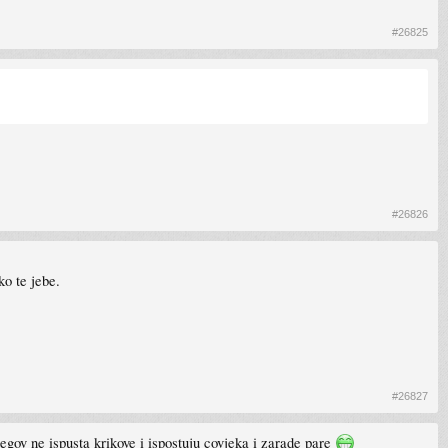
#26825
#26826
ko te jebe.
#26827
egov ne ispusta krikove i ispostuju covjeka i zarade pare