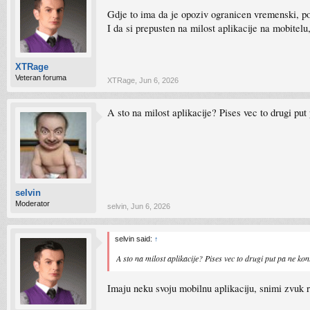
Gdje to ima da je opoziv ogranicen vremenski, po
I da si prepusten na milost aplikacije na mobitelu
XTRage
Veteran foruma
XTRage
,
Jun 6, 2026
A sto na milost aplikacije? Pises vec to drugi pu
selvin
Moderator
selvin
,
Jun 6, 2026
selvin said:
↑
A sto na milost aplikacije? Pises vec to drugi put pa ne ko
Imaju neku svoju mobilnu aplikaciju, snimi zvuk 