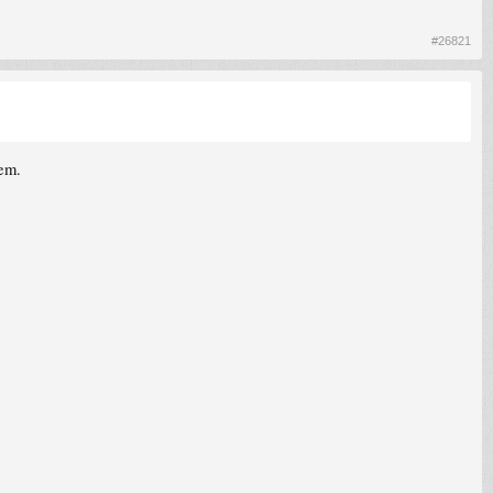
#26821
tem.