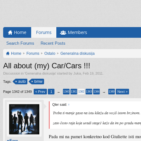
Home
Forums
Members
Search Forums
Recent Posts
Home
Forums
Ostalo
Generalna diskusija
All about (my) Car/Cars !!!
Discussion in '
Generalna diskusija
' started by
Juka
,
Feb 19, 2011
.
auto
bmw
Tags:
Page 1342 of 1349
< Prev
1
←
→
Next >
1340
1341
1342
1343
1344
1349
Qler said:
↑
Treba ti manje gasa na istu kilažu da voziš istom brzinom. 
zato često raja koja uradi stage1 kaže da im po gradu manj
Pada mi na pamet konkretno kod Giuliette isti moto
nFare