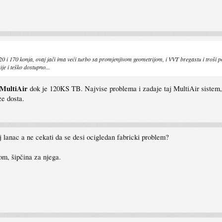
 i 170 konja, ovaj jači ima veći turbo sa promjenjivom geometrijom, i VVT bregastu i troši po ka
je i teško dostupno...
MultiAir
dok je 120KS TB. Najvise problema i zadaje taj MultiAir sistem, 
e dosta.
aj lanac a ne cekati da se desi ocigledan fabricki problem?
om, šipčina za njega.