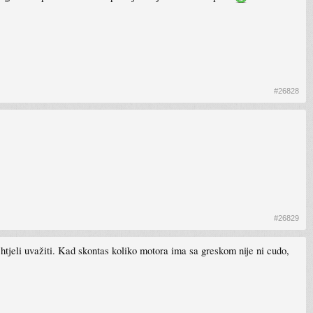
#26828
#26829
htjeli uvažiti. Kad skontas koliko motora ima sa greskom nije ni cudo,