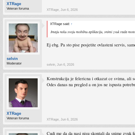
XTRage
Veteran foruma
XTRage
,
Jun 6, 2026
XTRage said:
↑
Imaju neku svoju mobilnu aplikaciju, snimi zvuk rada moto
Ej ebg. Pa sto pise posjetite ovlasteni servis, s
selvin
Moderator
selvin
,
Jun 6, 2026
Konstrukcija je felericna i otkazat ce svima, ali 
Odes danas na pregled a on jos ne ispusta potrebn
XTRage
Veteran foruma
XTRage
,
Jun 6, 2026
Cudi me da da nasi nisu skontali da snime zvuk fe