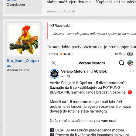
slabiji nadživjeti dva put... Naplaćaš se i na odr
Overclocker
nFare
,
Jun 5, 2026
XTRage said:
↑
„Strucna“ kontrola putem mikrofona i aplikacije na mobite
Ja sam dobio poziv obzirom da je promijenjen lana
Bio_Sam_Zmijan
ac
Veteran foruma