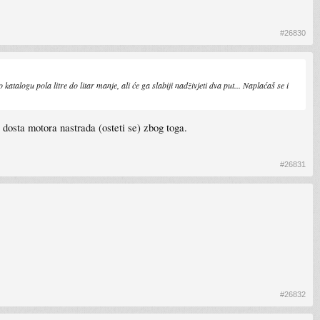
#26830
talogu pola litre do litar manje, ali će ga slabiji nadživjeti dva put... Naplaćaš se i
dosta motora nastrada (osteti se) zbog toga.
#26831
#26832