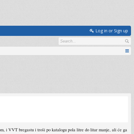
Log in or Sign up
, i VVT bregastu i troši po katalogu pola litre do litar manje, ali će ga