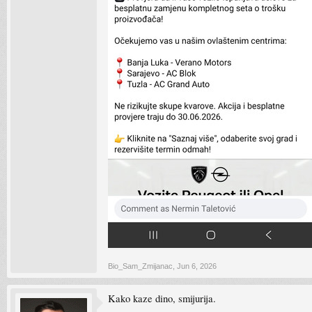
Bio_Sam_Zmijanac
,
Jun 6, 2026
Kako kaze dino, smijurija.