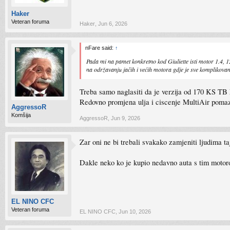
Haker
Veteran foruma
Haker
,
Jun 6, 2026
nFare said:
↑
Pada mi na pamet konkretno kod Giuliette isti motor 1.4, 120
na održavanju jačih i većih motora gdje je sve komplikovani
Treba samo naglasiti da je verzija od 170 KS TB
Redovno promjena ulja i ciscenje MultiAir pomaz
AggressoR
Komšija
AggressoR
,
Jun 9, 2026
Zar oni ne bi trebali svakako zamjeniti ljudima t
Dakle neko ko je kupio nedavno auta s tim motor
EL NINO CFC
Veteran foruma
EL NINO CFC
,
Jun 10, 2026