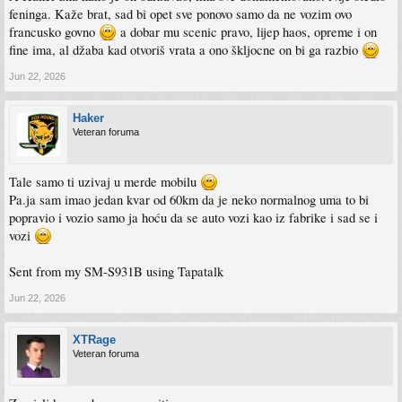
feninga. Kaže brat, sad bi opet sve ponovo samo da ne vozim ovo
francusko govno
a dobar mu scenic pravo, lijep haos, opreme i on
fine ima, al džaba kad otvoriš vrata a ono škljocne on bi ga razbio
Jun 22, 2026
Haker
Veteran foruma
Tale samo ti uzivaj u merde mobilu
Pa.ja sam imao jedan kvar od 60km da je neko normalnog uma to bi
popravio i vozio samo ja hoću da se auto vozi kao iz fabrike i sad se i
vozi
Sent from my SM-S931B using Tapatalk
Jun 22, 2026
XTRage
Veteran foruma