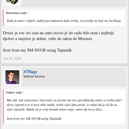
Reventon said:
↑
Tada je auto i vidjelo zadnji put majstora kako treba, ovi poslije ni boje ne razlikuju.
Druze ja sve sto sam na auto stavio je do sada bilo oem i najbolji
djelovi a majstor je dobar, vidis da odem do Mostara
Sent from my SM-S931B using Tapatalk
Jun 19, 2026
XTRage
Veteran foruma
Haker said:
↑
Ma vidi, nije pogresan i mercedes je presao na ovu specifikaciju samo se treba stari
skroz isprati a to ti nece niko raditi, treba cijeli dan posla. A rekao da je ok da su
stari ispustili. Mada ok je ovaj monak mimo toga, samo da mi je blize...
Sent from my SM-S931B using Tapatalk