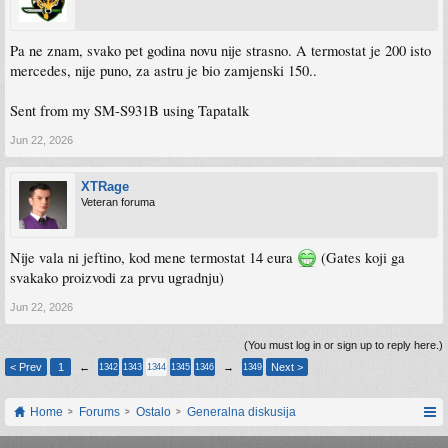
Pa ne znam, svako pet godina novu nije strasno. A termostat je 200 isto
mercedes, nije puno, za astru je bio zamjenski 150..
Sent from my SM-S931B using Tapatalk
Jun 22, 2026
XTRage
Veteran foruma
Nije vala ni jeftino, kod mene termostat 14 eura
(Gates koji ga
svakako proizvodi za prvu ugradnju)
Jun 22, 2026
(You must log in or sign up to reply here.)
< Prev
1
←
→
Next >
1342
1343
1344
1345
1346
1349
Home
Forums
Ostalo
Generalna diskusija