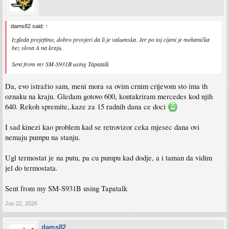
dams82 said:
↑
Izgleda prejeftino, dobro provjeri da li je vakumska. Jer po toj cijeni je mehanička
bez slova A na kraju.
Sent from my SM-S931B using Tapatalk
Da, evo istražio sam, meni mora sa ovim crnim crijevom sto ima th
oznaku na kraju. Gledam gotovo 600, kontakriram mercedes kod njih
640. Rekoh spremite,.kaze za 15 radnih dana ce doci
I sad kinezi kao problem kad se retrovizor ceka mjesec dana ovi
nemaju pumpu na stanju.
Ugl termostat je na putu, pa cu pumpu kad dodje, a i taman da vidim
jel do termostata.
Sent from my SM-S931B using Tapatalk
Jun 22, 2026
dams82