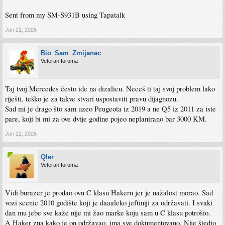
Sent from my SM-S931B using Tapatalk
Jun 21, 2026
Bio_Sam_Zmijanac
Veteran foruma
Taj tvoj Mercedes često ide na dizalicu. Neceš ti taj svoj problem lako
riješti, teško je za takve stvari uspostaviti pravu dijagnozu.
Sad mi je drago što sam uzeo Peugeota iz 2019 a ne Q5 iz 2011 za iste
pare, koji bi mi za ove dvije godine pojeo neplanirano bar 3000 KM.
Jun 22, 2026
Qler
Veteran foruma
Vidi burazer je prodao ovu C klasu Hakeru jer je nažalost morao. Sad
vozi scenic 2010 godište koji je daaaleko jeftiniji za održavati. I svaki
dan mu jebe sve kaže nije mi žao marke koju sam u C klasu potrošio.
A Haker zna kako je on održavao, ima sve dokumentovano. Nije štedio