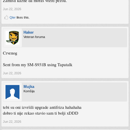
Zamisli kazne da moras voziti pezoa.
Jun 22, 2026
Qler
likes this.
Haker
Veteran foruma
Crvenog
Sent from my SM-S931B using Tapatalk
Jun 22, 2026
Mujka
Komšija
tebi su oni izvršili upgrade antifriza hahahaha
dobro ti nije rekao stavio sam ti bolji xDDD
Jun 22, 2026