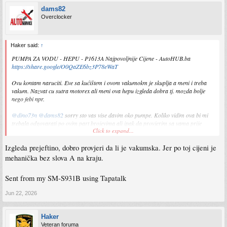
dams82
Overclocker
Haker said:
↑
PUMPA ZA VODU - HEPU - P1613A Najpovoljnije Cijene - AutoHUB.ba
https://share.google/O0QaZE6bz3P78eWaT
Ovu kontam naruciti. Eve sa kućištem i ovom vakumokm je skuplja a meni i treba
vakum. Nazvat cu sutra motorex ali meni ova hepu izgleda dobra tj. mozda bolje
nego febi npr.
@dino73n
@dams82
sorry sto vas vise davim oko pumpe. Koliko vidim ova bi mi
trebala odgovarati po ovim part brojevima ali ipak da provjerim sa vama prije
Click to expand...
Izgleda prejeftino, dobro provjeri da li je vakumska. Jer po toj cijeni je
mehanička bez slova A na kraju.
Sent from my SM-S931B using Tapatalk
Jun 22, 2026
nego naručim
Sent from my SM-S931B using Tapatalk
Haker
Veteran foruma