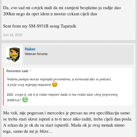
Da, evo sad mi covjek nudi da mi zamjeni besplatno ja radije dao
200km nego da opet idem u mostar cekam cijeli dan
Sent from my SM-S931B using Tapatalk
Jun 19, 2026
Haker
Veteran foruma
Reventon said:
↑
Vodenu pumpu moras mijenjati preventivno, a termostat ako se pokvari.
A prije sveg mijenjaj majstora
Edit: svega ti, sta ti je rekao majstor kada si mu vratio auto zbog pogresnog
antifriza?
Ma vidi, nije pogresan i mercedes je presao na ovu specifikaciju samo
se treba stari skroz isprati a to ti nece niko raditi, treba cijeli dan posla.
A rekao da je ok da su stari ispustili. Mada ok je ovaj monak mimo
toga, samo da mi je blize...