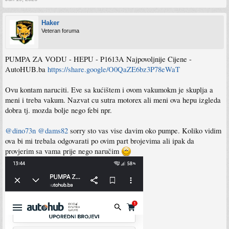
Haker
Veteran foruma
PUMPA ZA VODU - HEPU - P1613A Najpovoljnije Cijene -
AutoHUB.ba
https://share.google/O0QaZE6bz3P78eWaT
Ovu kontam naruciti. Eve sa kućištem i ovom vakumokm je skuplja a
meni i treba vakum. Nazvat cu sutra motorex ali meni ova hepu izgleda
dobra tj. mozda bolje nego febi npr.
@dino73n
@dams82
sorry sto vas vise davim oko pumpe. Koliko vidim
ova bi mi trebala odgovarati po ovim part brojevima ali ipak da
provjerim sa vama prije nego naručim