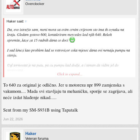
Overclocker
Haker said:
↑
Da, evo istražio sam, meni mora sa ovim crnim crijevom sto ima th oznaku na
kraju. Gledam gotovo 600, kontakriram mercedes kod njih 640. Rekoh
spremite,.kaze za 15 radnih dana ce doci
I sad kinezi kao problem kad se retrovizor ceka mjesec dana ovi nemaju pumpu na
stanju.
Ugl termostat je na putu, pa cu pumpu kad dodje, a i taman da vidim jel do
termostata.
Click to expand...
Sent from my SM-S931B using Tapatalk
To 640 za original je odlično. Jer u motorexu npr 899 zamjenska s
vakumom.... Mada svi stavljaju tu mehaničku, sporije se zagrijava, ali
neće izdat hlađenje nikad.....
Sent from my SM-S931B using Tapatalk
Jun 22, 2026
Haker
Veteran foruma