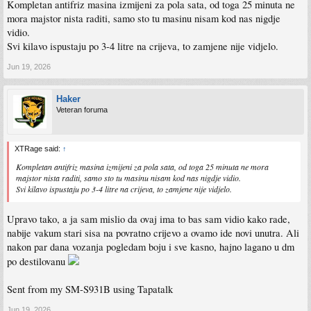
Kompletan antifriz masina izmijeni za pola sata, od toga 25 minuta ne
mora majstor nista raditi, samo sto tu masinu nisam kod nas nigdje
vidio.
Svi kilavo ispustaju po 3-4 litre na crijeva, to zamjene nije vidjelo.
Jun 19, 2026
Haker
Veteran foruma
XTRage said:
↑
Kompletan antifriz masina izmijeni za pola sata, od toga 25 minuta ne mora
majstor nista raditi, samo sto tu masinu nisam kod nas nigdje vidio.
Svi kilavo ispustaju po 3-4 litre na crijeva, to zamjene nije vidjelo.
Upravo tako, a ja sam mislio da ovaj ima to bas sam vidio kako rade,
nabije vakum stari sisa na povratno crijevo a ovamo ide novi unutra. Ali
nakon par dana vozanja pogledam boju i sve kasno, hajno lagano u dm
po destilovanu
Sent from my SM-S931B using Tapatalk
Jun 19, 2026