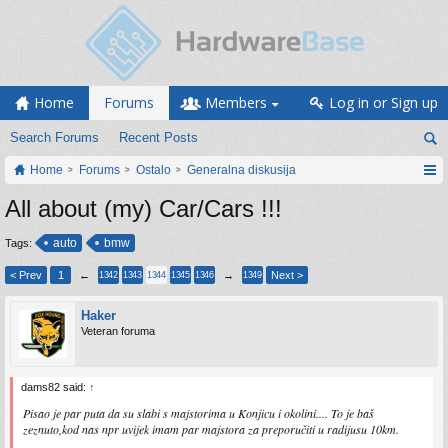
Home
Forums
Members
Log in or Sign up
Search Forums
Recent Posts
Home
Forums
Ostalo
Generalna diskusija
All about (my) Car/Cars !!!
auto
bmw
Tags:
< Prev
1
←
→
Next >
1342
1343
1344
1345
1346
1349
Haker
Veteran foruma
dams82 said:
↑
Pisao je par puta da su slabi s majstorima u Konjicu i okolini.... To je baš
zeznuto,kod nas npr uvijek imam par majstora za preporučiti u radijusu 10km.