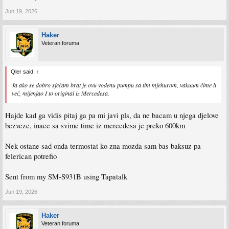
Jun 19, 2026
Haker
Veteran foruma
Qler said:
↑
Ja ako se dobro sjećam brat je ovu vodenu pumpu sa tim mjehurom, vakuum čime li
već, mijenjao I to original iz Mercedesa.
Hajde kad ga vidis pitaj ga pa mi javi pls, da ne bacam u njega djelove
bezveze, inace sa svime time iz mercedesa je preko 600km
Nek ostane sad onda termostat ko zna mozda sam bas baksuz pa
felerican potrefio
Sent from my SM-S931B using Tapatalk
Jun 19, 2026
Haker
Veteran foruma