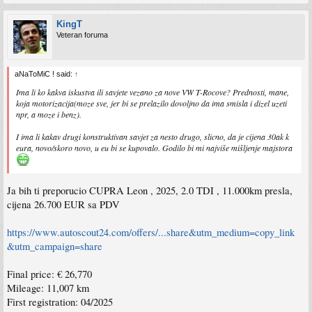
KingT
Veteran foruma
aNaToMiC ! said:
↑
Ima li ko kakva iskustva ili savjete vezano za nove VW T-Rocove? Prednosti, mane,
koja motorizacija(moze sve, jer bi se prelazilo dovoljno da ima smisla i dizel uzeti
npr, a moze i benz).
I ima li kakav drugi konstruktivan savjet za nesto drugo, slicno, da je cijena 30ak k
eura, novo/skoro novo, u eu bi se kupovalo. Godilo bi mi najviše mišljenje majstora
Ja bih ti preporucio CUPRA Leon , 2025, 2.0 TDI , 11.000km presla,
cijena 26.700 EUR sa PDV
https://www.autoscout24.com/offers/...share&utm_medium=copy_link
&utm_campaign=share
Final price: € 26,770
Mileage: 11,007 km
First registration: 04/2025