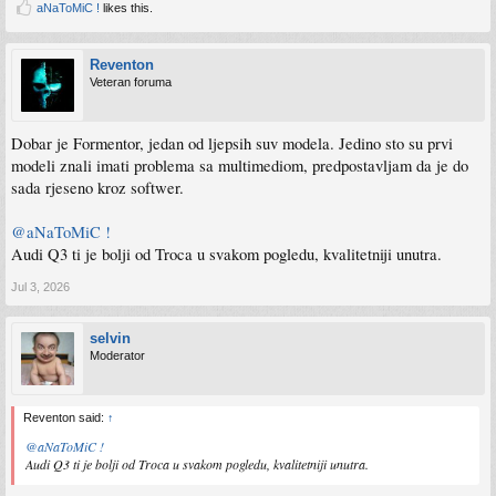
aNaToMiC !
likes this.
Reventon
Veteran foruma
Dobar je Formentor, jedan od ljepsih suv modela. Jedino sto su prvi
modeli znali imati problema sa multimediom, predpostavljam da je do
sada rjeseno kroz softwer.
@aNaToMiC !
Audi Q3 ti je bolji od Troca u svakom pogledu, kvalitetniji unutra.
Jul 3, 2026
selvin
Moderator
Reventon said:
↑
@aNaToMiC !
Audi Q3 ti je bolji od Troca u svakom pogledu, kvalitetniji unutra.