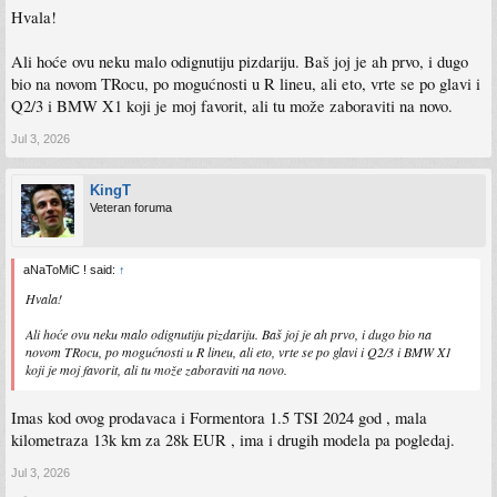
Hvala!
Ali hoće ovu neku malo odignutiju pizdariju. Baš joj je ah prvo, i dugo
bio na novom TRocu, po mogućnosti u R lineu, ali eto, vrte se po glavi i
Q2/3 i BMW X1 koji je moj favorit, ali tu može zaboraviti na novo.
Jul 3, 2026
KingT
Veteran foruma
aNaToMiC ! said:
↑
Hvala!
Ali hoće ovu neku malo odignutiju pizdariju. Baš joj je ah prvo, i dugo bio na
novom TRocu, po mogućnosti u R lineu, ali eto, vrte se po glavi i Q2/3 i BMW X1
koji je moj favorit, ali tu može zaboraviti na novo.
Imas kod ovog prodavaca i Formentora 1.5 TSI 2024 god , mala
kilometraza 13k km za 28k EUR , ima i drugih modela pa pogledaj.
Jul 3, 2026