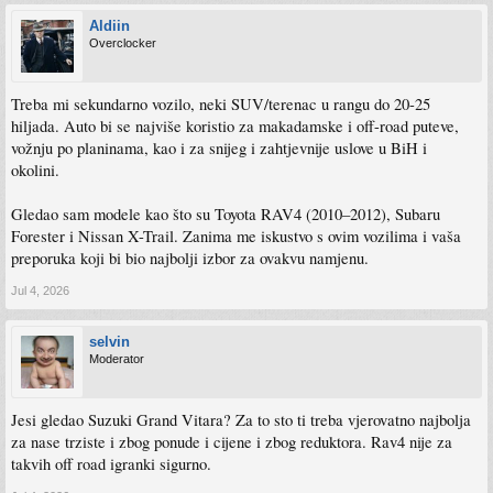
Aldiin
Overclocker
Treba mi sekundarno vozilo, neki SUV/terenac u rangu do 20-25
hiljada. Auto bi se najviše koristio za makadamske i off-road puteve,
vožnju po planinama, kao i za snijeg i zahtjevnije uslove u BiH i
okolini.
Gledao sam modele kao što su Toyota RAV4 (2010–2012), Subaru
Forester i Nissan X-Trail. Zanima me iskustvo s ovim vozilima i vaša
preporuka koji bi bio najbolji izbor za ovakvu namjenu.
Jul 4, 2026
selvin
Moderator
Jesi gledao Suzuki Grand Vitara? Za to sto ti treba vjerovatno najbolja
za nase trziste i zbog ponude i cijene i zbog reduktora. Rav4 nije za
takvih off road igranki sigurno.