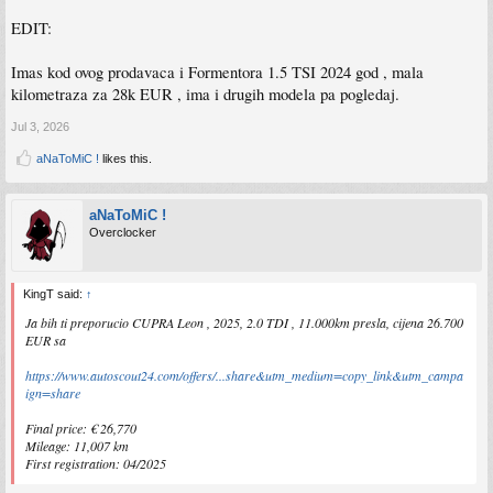
EDIT:
Imas kod ovog prodavaca i Formentora 1.5 TSI 2024 god , mala
kilometraza za 28k EUR , ima i drugih modela pa pogledaj.
Jul 3, 2026
aNaToMiC !
likes this.
aNaToMiC !
Overclocker
KingT said:
↑
Ja bih ti preporucio CUPRA Leon , 2025, 2.0 TDI , 11.000km presla, cijena 26.700
EUR sa
https://www.autoscout24.com/offers/...share&utm_medium=copy_link&utm_campa
ign=share
Final price: € 26,770
Mileage: 11,007 km
First registration: 04/2025