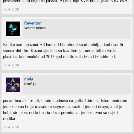
posvećeno autu nego na passat. Al eto, nije SVE bolje, jeste VEĆINA.
Jul 4, 2026
Reventon
Veteran foruma
Koliko sam upoznat A3 hauba i blatobrani su aluminij, a kod ostalih
standardni lim. Kozna sjedista su kvalitetnija, nema toliko tvrde
plastike, kod modela od 2013 god multimedia izlazi iz table i sl.
Jul 4, 2026
nivla
Komšija
punac ima a3 1.6 tdi, i auto u odnosu na golfa 1.6tdi sa istom motorom
jednostavno bolje u svakom segmentu, vozio i jedno i drugo, audi je
bolji, sto bi se reklo ima ta doza premiuma, jednostavno se osjeti
razlika
Jul 4, 2026