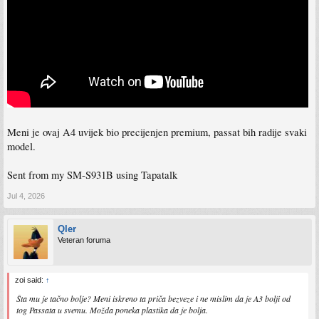
Meni je ovaj A4 uvijek bio precijenjen premium, passat bih radije svaki
model.
Sent from my SM-S931B using Tapatalk
Jul 4, 2026
Qler
Veteran foruma
zoi said:
↑
Šta mu je tačno bolje? Meni iskreno ta priča bezveze i ne mislim da je A3 bolji od
tog Passata u svemu. Možda poneka plastika da je bolja.