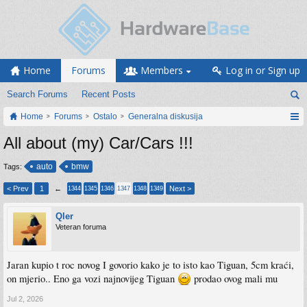
Home
Forums
Members
Log in or Sign up
Search Forums
Recent Posts
Home
Forums
Ostalo
Generalna diskusija
All about (my) Car/Cars !!!
auto
bmw
Tags:
< Prev
1
←
Next >
1344
1345
1346
1347
1348
1349
Qler
Veteran foruma
Jaran kupio t roc novog I govorio kako je to isto kao Tiguan, 5cm kraći,
on mjerio.. Eno ga vozi najnovijeg Tiguan
prodao ovog mali mu
Jul 2, 2026