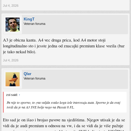
Jul 4, 2026
KingT
Veteran foruma
A3 je obicna kanta. A4 vec druga prica, kod A4 motor stoji
longitudinalno sto i jesste jedna od znacajki premium klase vozila (bar
je tako nekad bilo).
Jul 4, 2026
Qler
Veteran foruma
zoi said:
↑
Pa nije to sporno, to zna valjda svako koga iole interesuju auta. Sporno je da ovaj
tvrdi da je na A3 SVE bolje nego na Passat 8 FL.
Eto sad je on išao i brojao pavove na sjedištima. Njegov utisak je da se
vidi da je audi premium u odnosu na vw, i da se vidi da je više pažnje