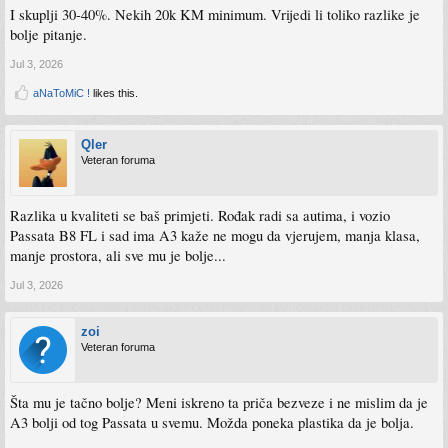
I skuplji 30-40%. Nekih 20k KM minimum. Vrijedi li toliko razlike je
bolje pitanje.
Jul 3, 2026
aNaToMiC !
likes this.
Qler
Veteran foruma
Razlika u kvaliteti se baš primjeti. Rođak radi sa autima, i vozio
Passata B8 FL i sad ima A3 kaže ne mogu da vjerujem, manja klasa,
manje prostora, ali sve mu je bolje...
Jul 3, 2026
zoi
Veteran foruma
Šta mu je tačno bolje? Meni iskreno ta priča bezveze i ne mislim da je
A3 bolji od tog Passata u svemu. Možda poneka plastika da je bolja.