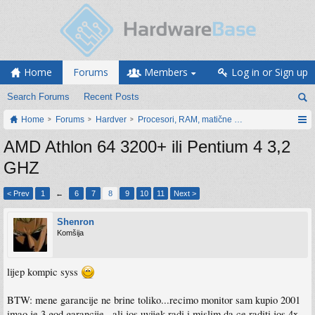
Home
Forums
Members
Log in or Sign up
Search Forums
Recent Posts
Home
Forums
Hardver
Procesori, RAM, matične ploče i grafičke karti
AMD Athlon 64 3200+ ili Pentium 4 3,2
GHZ
< Prev
1
←
6
7
8
9
10
11
Next >
Shenron
Komšija
lijep kompic syss
BTW: mene garancije ne brine toliko...recimo monitor sam kupio 2001
imao je 3 god garancije...ali jos uvijek radi i mislim da ce raditi jos 4x