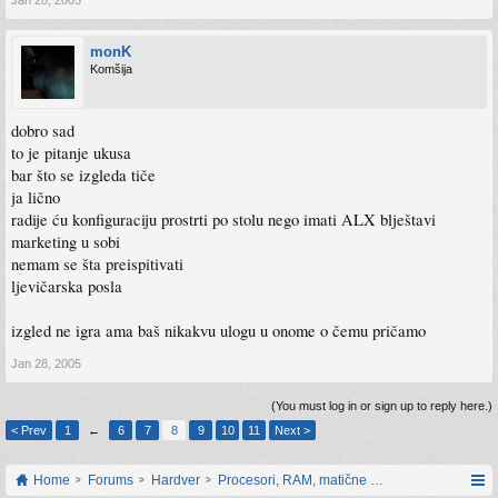
monK
Komšija
dobro sad
to je pitanje ukusa
bar što se izgleda tiče
ja lično
radije ću konfiguraciju prostrti po stolu nego imati ALX blještavi
marketing u sobi
nemam se šta preispitivati
ljevičarska posla
izgled ne igra ama baš nikakvu ulogu u onome o čemu pričamo
Jan 28, 2005
(You must log in or sign up to reply here.)
< Prev
1
←
6
7
8
9
10
11
Next >
Home
Forums
Hardver
Procesori, RAM, matične ploče i grafičke karti