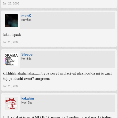
Jan 25, 2005
monK
Komšija
fakat ispade
Jan 25, 2005
Sleeper
Komšija
khhhhhhhahahahaha.......treba pocet naplacivat ulaznice!da mi je znat
koji je iduchi event? :mrgreen:
Jan 25, 2005
kakaljin
Novi član
U Hrvatskoj je na AMD BOX garancija 3 godine, a kod nas 1 Godina