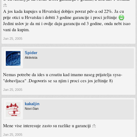
:!:
A jos kada kupujes u Hrvatskoj dobijes povrat pdv-a od 22%. Ja cu
prije otici u Hrvatsku i dobiti 3 godine garancije i proci jeftinije
Jedini uslov je da mi i ovdje daju garanciju od 3 godine, onda nebi isao
vani da kupim.
Jan 25, 2005
Spider
Aktivista
Nemas potrebe da ides u croatiu kad imamo naseg prijatelja sysa-
"dobavljaca" .Dogovoris se sa njim i proci ces jos jeftinije 8)
Jan 25, 2005
kakaljin
Novi član
Mene vise interesuje zasto su razlike u garanciji :!:
Jan 25, 2005