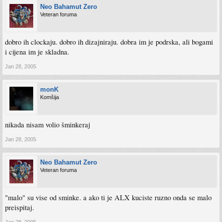
Neo Bahamut Zero
Veteran foruma
dobro ih clockaju. dobro ih dizajniraju. dobra im je podrska, ali bogami
i cijena im je skladna.
Jan 28, 2005
monK
Komšija
nikada nisam volio šminkeraj
Jan 28, 2005
Neo Bahamut Zero
Veteran foruma
"malo" su vise od sminke. a ako ti je ALX kuciste ruzno onda se malo
preispitaj.
Jan 28, 2005