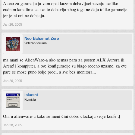
A ono za garanciju ja vam opet kazem dobavljaci zezaju uveliko
cudnim kanalima se sve to dobavlja zbog toga ne daju toliko garancije
jer je ni oni ne dobijaju.
Jan 26, 2005
Neo Bahamut Zero
Veteran foruma
ma mani se AlienWare-a ako nemas para za posten ALX Aurora ili
Area51 kompjuter. a ove konfiguracije su blago receno uzasne. za ove
pare se moze puno bolje proci, a sve bez monitora...
Jan 26, 2005
iskusni
Komšija
Oni u alienware-u kako se meni čini dobro clockaju svoje konfe :|
Jan 28, 2005