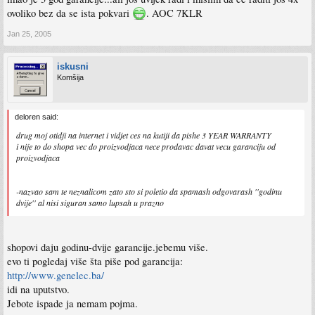
ovoliko bez da se ista pokvari
. AOC 7KLR
Jan 25, 2005
iskusni
Komšija
deloren said:
drug moj otidji na internet i vidjet ces na kutiji da pishe 3 YEAR WARRANTY
i nije to do shopa vec do proizvodjaca nece prodavac davat vecu garanciju od
proizvodjaca
-nazvao sam te neznalicom zato sto si poletio da spamash odgovarash ''godinu
dvije'' al nisi siguran samo lupsah u prazno
shopovi daju godinu-dvije garancije.jebemu više.
evo ti pogledaj više šta piše pod garancija:
http://www.genelec.ba/
idi na uputstvo.
Jebote ispade ja nemam pojma.