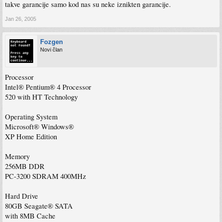
takve garancije samo kod nas su neke iznikten garancije.
Jan 26, 2005
Fozgen
Novi član
Processor
Intel® Pentium® 4 Processor
520 with HT Technology
Operating System
Microsoft® Windows®
XP Home Edition
Memory
256MB DDR
PC-3200 SDRAM 400MHz
Hard Drive
80GB Seagate® SATA
with 8MB Cache