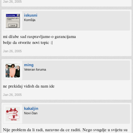
Jan 26, 2005
iskusni
Komšija
mi džabe sad raspravljamo o garancijama
bolje da otvorite novi topic :|
Jan 26, 2005
ming
Veteran foruma
ne prekidaj vidish da nam ide
Jan 26, 2005
kakaljin
Novi član
Nije problem da li radi, naravno da ce raditi. Nego svugdje u svijetu su