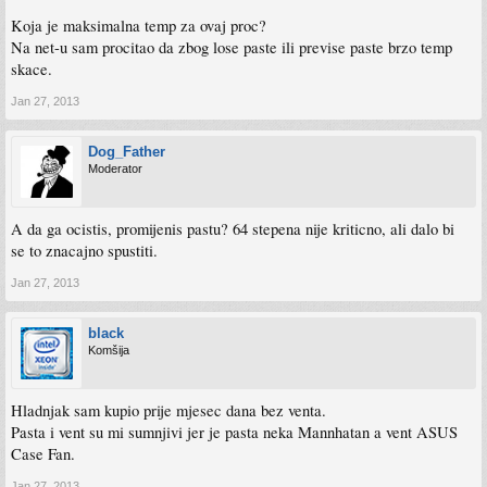
Koja je maksimalna temp za ovaj proc?
Na net-u sam procitao da zbog lose paste ili previse paste brzo temp
skace.
Jan 27, 2013
Dog_Father
Moderator
A da ga ocistis, promijenis pastu? 64 stepena nije kriticno, ali dalo bi
se to znacajno spustiti.
Jan 27, 2013
black
Komšija
Hladnjak sam kupio prije mjesec dana bez venta.
Pasta i vent su mi sumnjivi jer je pasta neka Mannhatan a vent ASUS
Case Fan.
Jan 27, 2013