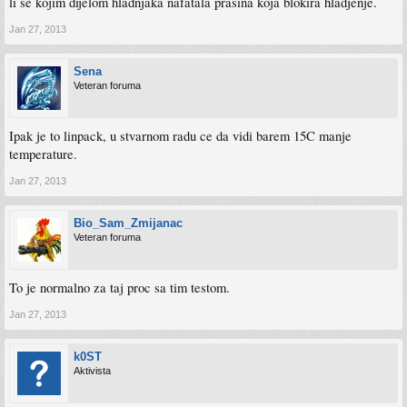
li se kojim dijelom hladnjaka nafatala prasina koja blokira hladjenje.
Jan 27, 2013
Sena
Veteran foruma
Ipak je to linpack, u stvarnom radu ce da vidi barem 15C manje
temperature.
Jan 27, 2013
Bio_Sam_Zmijanac
Veteran foruma
To je normalno za taj proc sa tim testom.
Jan 27, 2013
k0ST
Aktivista