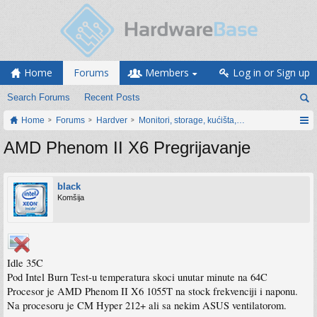
Home
Forums
Members
Log in or Sign up
Search Forums
Recent Posts
Home
Forums
Hardver
Monitori, storage, kućišta, periferija
AMD Phenom II X6 Pregrijavanje
black
Komšija
Idle 35C
Pod Intel Burn Test-u temperatura skoci unutar minute na 64C
Procesor je AMD Phenom II X6 1055T na stock frekvenciji i naponu.
Na procesoru je CM Hyper 212+ ali sa nekim ASUS ventilatorom.