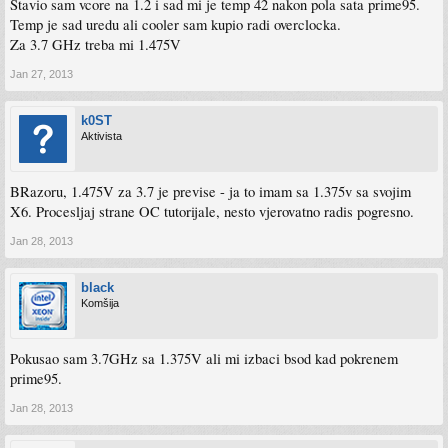
Stavio sam vcore na 1.2 i sad mi je temp 42 nakon pola sata prime95.
Temp je sad uredu ali cooler sam kupio radi overclocka.
Za 3.7 GHz treba mi 1.475V
Jan 27, 2013
k0ST
Aktivista
BRazoru, 1.475V za 3.7 je previse - ja to imam sa 1.375v sa svojim
X6. Procesljaj strane OC tutorijale, nesto vjerovatno radis pogresno.
Jan 28, 2013
black
Komšija
Pokusao sam 3.7GHz sa 1.375V ali mi izbaci bsod kad pokrenem
prime95.
Jan 28, 2013