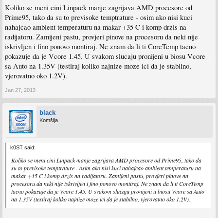
Koliko se meni cini Linpack manje zagrijava AMD procesore od
Prime95, tako da su to previsoke temptrature - osim ako nisi kuci
nahajcao ambient temperaturu na makar +35 C i komp drzis na
radijatoru. Zamijeni pastu, provjeri pinove na procesoru da neki nije
iskrivljen i fino ponovo montiraj. Ne znam da li ti CoreTemp tacno
pokazuje da je Vcore 1.45. U svakom slucaju pronijeni u biosu Vcore
sa Auto na 1.35V (testiraj koliko najnize moze ici da je stabilno,
vjerovatno oko 1.2V).
Jan 27, 2013
black
Komšija
k0ST said:
Koliko se meni cini Linpack manje zagrijava AMD procesore od Prime95, tako da
su to previsoke temptrature - osim ako nisi kuci nahajcao ambient temperaturu na
makar +35 C i komp drzis na radijatoru. Zamijeni pastu, provjeri pinove na
procesoru da neki nije iskrivljen i fino ponovo montiraj. Ne znam da li ti CoreTemp
tacno pokazuje da je Vcore 1.45. U svakom slucaju pronijeni u biosu Vcore sa Auto
na 1.35V (testiraj koliko najnize moze ici da je stabilno, vjerovatno oko 1.2V).