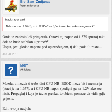
Bio_Sam_Zmijanac
Veteran foruma
black.razor said:
Pokusao sam 3.7GHz sa 1.375V ali mi izbaci bsod kad pokrenem prime95.
Onda te zadesio loš primjerak. Ostavi taj napon od 1.375 spustaj takt
dok ne bude stabilan u prime95..
Usput, jesi gledao napone pod opterećenjem, tj dali pada ili raste...
Jan 28, 2013
k0ST
Aktivista
Mozda, a mozda ti trebs dici CPU NB. BSOD moze bit i memorija
(staci je na 1.65?), a i CPU NB napon (podigni ga na 1.2V ako vec
nisi). Proguglaj i koja je tacno greska, to obicno pomaze da vidis gdje
grijesis.
Edit, evo ja nadjoh: