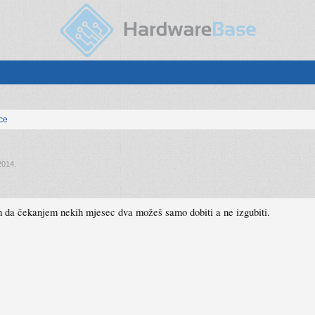
ice
2014
.
lim da čekanjem nekih mjesec dva možeš samo dobiti a ne izgubiti.