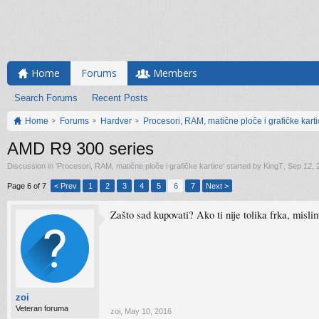
Home
Forums
Members
Search Forums
Recent Posts
Home
Forums
Hardver
Procesori, RAM, matične ploče i grafičke kart
AMD R9 300 series
Discussion in '
Procesori, RAM, matične ploče i grafičke kartice
' started by
KingT
,
Sep 12, 
Page 6 of 7
< Prev
1
2
3
4
5
6
7
Next >
Zašto sad kupovati? Ako ti nije tolika frka, mis
zoi
Veteran foruma
zoi
,
May 10, 2016