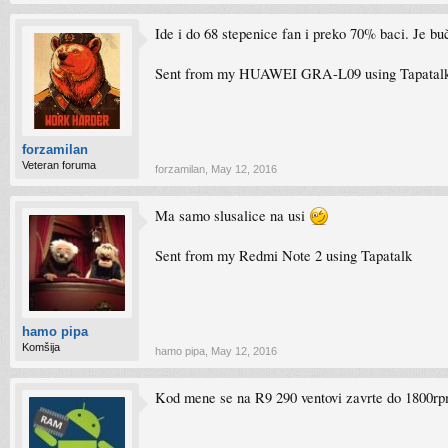
Ide i do 68 stepenice fan i preko 70% baci. Je buč
Sent from my HUAWEI GRA-L09 using Tapatal
forzamilan
Veteran foruma
forzamilan
,
May 12, 2016
Ma samo slusalice na usi
Sent from my Redmi Note 2 using Tapatalk
hamo pipa
Komšija
hamo pipa
,
May 12, 2016
Kod mene se na R9 290 ventovi zavrte do 1800rpm,