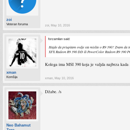
zoi
Veteran foruma
zoi
,
May 10, 2016
forzamilan said:
Hajde da priupitam ovdje sta mislite o R9 390? Znam da tro
XFX Radeon R9 390 DD ili PowerColor Radeon R9 390 PCS+ 
Kolega ima MSI 390 koja je valjda najbrza kada s
xman
Komšija
xman
,
May 10, 2016
Džabe. /s
Neo Bahamut
Zero