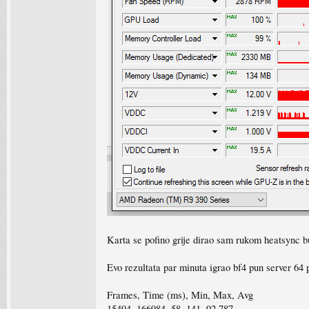
Karta se pofino grije dirao sam rukom heatsync 
Evo rezultata par minuta igrao bf4 pun server 64 p
Frames, Time (ms), Min, Max, Avg
15494, 166984, 58, 141, 92.787