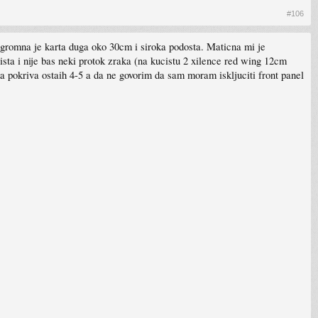
#106
 Ogromna je karta duga oko 30cm i siroka podosta. Maticna mi je
cista i nije bas neki protok zraka (na kucistu 2 xilence red wing 12cm
ka pokriva ostaih 4-5 a da ne govorim da sam moram iskljuciti front panel