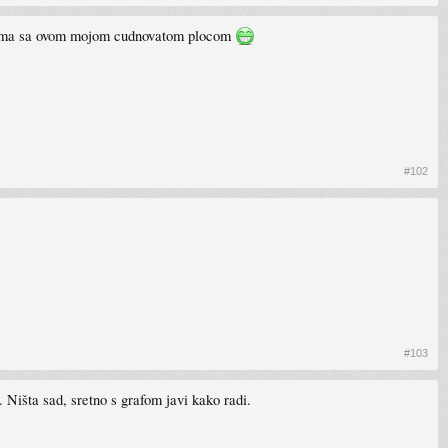
roblema sa ovom mojom cudnovatom plocom
#102
#103
i. Ništa sad, sretno s grafom javi kako radi.