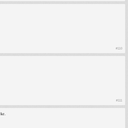
#110
#111
cke.