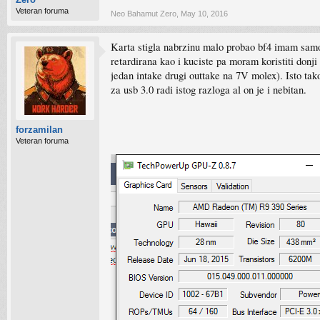
Veteran foruma
Neo Bahamut Zero
,
May 10, 2016
Karta stigla nabrzinu malo probao bf4 imam samo 
retardirana kao i kuciste pa moram koristiti donji
jedan intake drugi outtake na 7V molex). Isto tak
za usb 3.0 radi istog razloga al on je i nebitan.
forzamilan
Veteran foruma