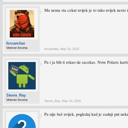
Ma nema sta cekat uvijek je to tako uvijek nest
forzamilan
Veteran foruma
forzamilan
,
May 10, 2016
Pa i ja bih ti rekao da sacekas. Nove Polaris karti
Stevie_Ray
Veteran foruma
Stevie_Ray
,
May 10, 2016
Pa nije baš uvijek, pogledaj kad je zadnji put neka