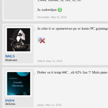
Ja zadovoljan
forzamilan
,
May 11, 2016
Ja reko ti se spametovao pa se kanio PC gejminga
NAILS
Moderator
NAILS
,
May 12, 2016
Dobre su ti temp 66C , ali 62% fan ?! Malo puno 
joyjoy
Aktivista
joyjoy
,
May 12, 2016