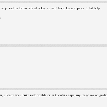
no je kad na toliko radi al nekad ću uzet bolje kućište pa će to bit bolje.
k
 u loadu vecu buku rade ventilatori u kucistu i napajanju nego ovi od grafi