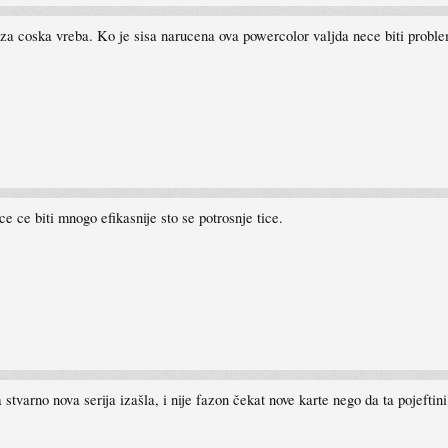
o iza coska vreba. Ko je sisa narucena ova powercolor valjda nece biti p
ce ce biti mnogo efikasnije sto se potrosnje tice.
 stvarno nova serija izašla, i nije fazon čekat nove karte nego da ta pojeftin