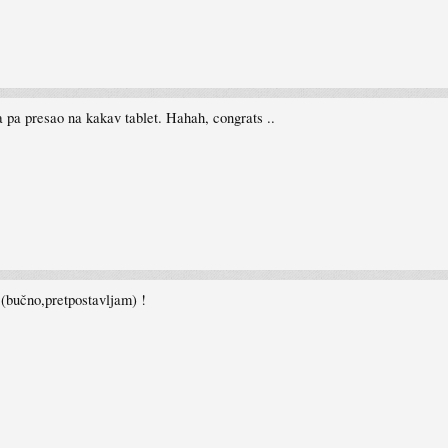
 pa presao na kakav tablet. Hahah, congrats ..
(bučno,pretpostavljam) !