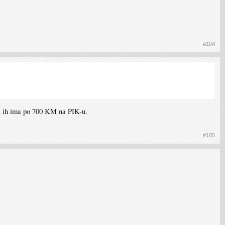
#104
da ih ima po 700 KM na PIK-u.
#105