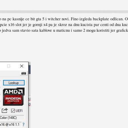
na pc kasnije ce bit gta 5 i witcher novi. Fino izgleda backplate odlican.
 pcie x16 slot jer je gornji x4 pa je skroz na dnu kucista par centi od dna ku
o jedva sam stavio sata kablove u maticnu i samo 2 mogu koristiti jer grafic