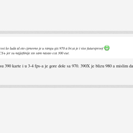
si ko luda al eto cjenovno je u rangu gtx 970 a brza je i vise futureproof
jer su najjeftinije sto sam nasao cca 300 eur.
u 390 karte i u 3-4 fps-a je gore dole sa 970. 390X je blizu 980 a mislim 