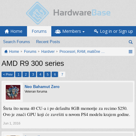
Home
Forums
Members
Log in or Sign up
Search Forums
Recent Posts
Home
Forums
Hardver
Procesori, RAM, matične ploče i grafičke karti
AMD R9 300 series
< Prev
1
2
3
4
5
6
7
Neo Bahamut Zero
Veteran foruma
Šteta što nema 40 CU-a i po defaultu 8GB memorije za recimo $250.
Ovo je znači GPU koji će završiti u novom PS4 modelu krajem godine.
Jun 1, 2016