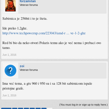
forzamilan
Veteran foruma
Sabirnica je 256bit i to je šteta.
Ide preko 1,2ghz.
http://www.techpowerup.com/223043/amd-r ... ve-1-2-ghz
Red bi bio da neko otvori Polaris temu ako je već nema i prebaci ovo
tamo.
Jun 1, 2016
zoi
Veteran foruma
Ima već tema, a gtx 960 i 950 su i sa 128 bit sabirnicom ispale
pristojne grafe.
Jun 1, 2016
(You must log in or sign up to reply here.)