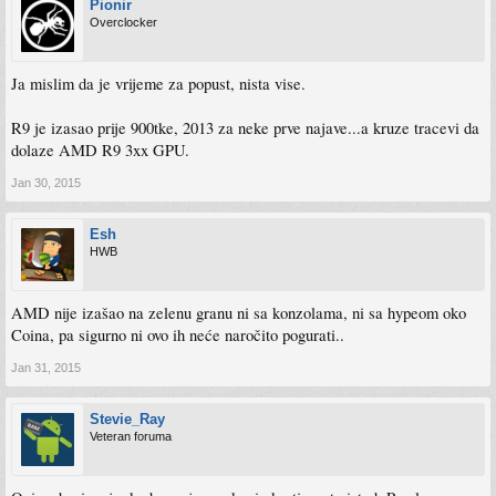
Pionir
Overclocker
Ja mislim da je vrijeme za popust, nista vise.
R9 je izasao prije 900tke, 2013 za neke prve najave...a kruze tracevi da
dolaze AMD R9 3xx GPU.
Jan 30, 2015
Esh
HWB
AMD nije izašao na zelenu granu ni sa konzolama, ni sa hypeom oko
Coina, pa sigurno ni ovo ih neće naročito pogurati..
Jan 31, 2015
Stevie_Ray
Veteran foruma