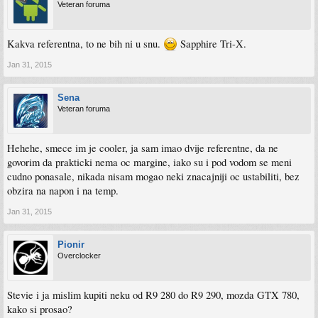
Veteran foruma
Kakva referentna, to ne bih ni u snu.
Sapphire Tri-X.
Jan 31, 2015
Sena
Veteran foruma
Hehehe, smece im je cooler, ja sam imao dvije referentne, da ne
govorim da prakticki nema oc margine, iako su i pod vodom se meni
cudno ponasale, nikada nisam mogao neki znacajniji oc ustabiliti, bez
obzira na napon i na temp.
Jan 31, 2015
Pionir
Overclocker
Stevie i ja mislim kupiti neku od R9 280 do R9 290, mozda GTX 780,
kako si prosao?