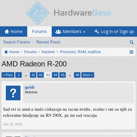
Home
Forums
Members
Log in or Sign up
Search Forums
Recent Posts
Home
Forums
Hardver
Procesori, RAM, matične ploče i grafičke karti
AMD Radeon R-200
< Prev
1
←
41
42
43
44
45
→
48
Next >
goldi
Aktivista
Sad ovi iz amd-a malo cirkuzaju na racun nvidie, realno i oni su njih za
referentno hladjenje na R9 290X, pa im sad vracaju.
Jan 30, 2015