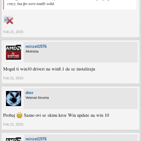
crazy, but fps were totally solid.
Feb 21, 2015
mirzet1976
Aktivista
Mogul ti win10 driveri na win8.1 da se instaliraju
Feb 21, 2015
dmr
Veteran foruma
Probaj
Samo ovi se skinu kroz Win update na win 10
Feb 21, 2015
mirzet1976