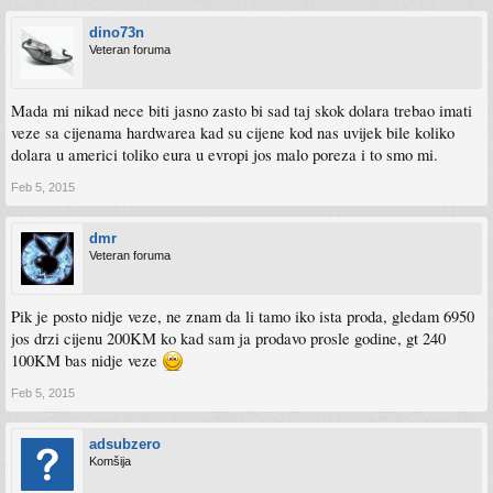
dino73n
Veteran foruma
Mada mi nikad nece biti jasno zasto bi sad taj skok dolara trebao imati
veze sa cijenama hardwarea kad su cijene kod nas uvijek bile koliko
dolara u americi toliko eura u evropi jos malo poreza i to smo mi.
Feb 5, 2015
dmr
Veteran foruma
Pik je posto nidje veze, ne znam da li tamo iko ista proda, gledam 6950
jos drzi cijenu 200KM ko kad sam ja prodavo prosle godine, gt 240
100KM bas nidje veze
Feb 5, 2015
adsubzero
Komšija