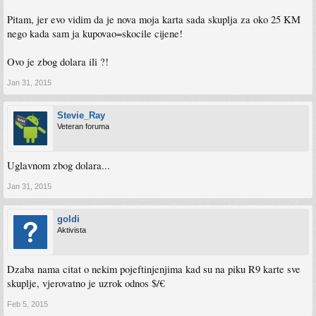
Pitam, jer evo vidim da je nova moja karta sada skuplja za oko 25 KM
nego kada sam ja kupovao=skocile cijene!
Ovo je zbog dolara ili ?!
Jan 31, 2015
Stevie_Ray
Veteran foruma
Uglavnom zbog dolara...
Jan 31, 2015
goldi
Aktivista
Dzaba nama citat o nekim pojeftinjenjima kad su na piku R9 karte sve
skuplje, vjerovatno je uzrok odnos $/€
Feb 5, 2015