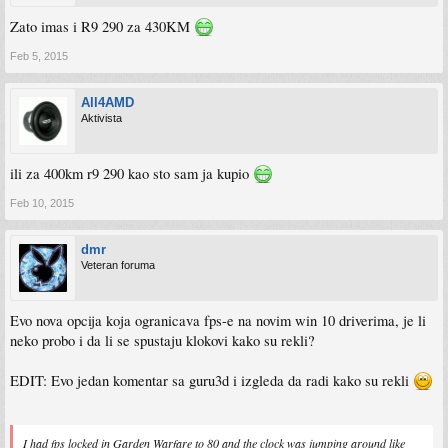
Zato imas i R9 290 za 430KM
Feb 5, 2015
All4AMD
Aktivista
ili za 400km r9 290 kao sto sam ja kupio
Feb 10, 2015
dmr
Veteran foruma
Evo nova opcija koja ogranicava fps-e na novim win 10 driverima, je li
neko probo i da li se spustaju klokovi kako su rekli?
EDIT: Evo jedan komentar sa guru3d i izgleda da radi kako su rekli
I had fps locked in Garden Warfare to 80 and the clock was jumping around like