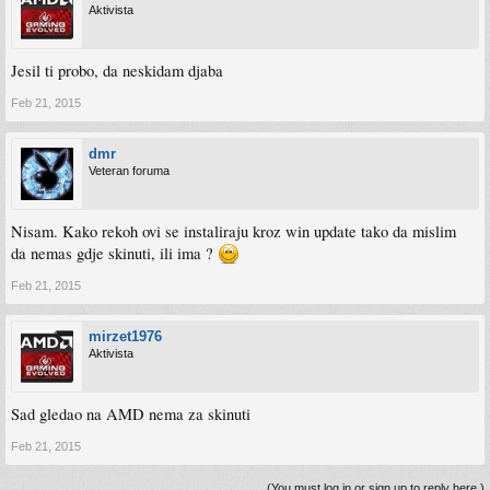
Aktivista
Jesil ti probo, da neskidam djaba
Feb 21, 2015
dmr
Veteran foruma
Nisam. Kako rekoh ovi se instaliraju kroz win update tako da mislim
da nemas gdje skinuti, ili ima ?
Feb 21, 2015
mirzet1976
Aktivista
Sad gledao na AMD nema za skinuti
Feb 21, 2015
(You must log in or sign up to reply here.)