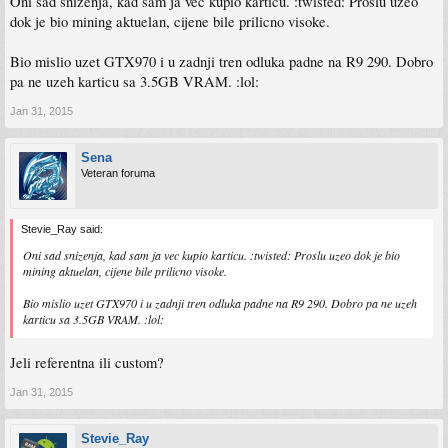
Oni sad snizenja, kad sam ja vec kupio karticu. :twisted: Proslu uzeo
dok je bio mining aktuelan, cijene bile prilicno visoke.
Bio mislio uzet GTX970 i u zadnji tren odluka padne na R9 290. Dobro
pa ne uzeh karticu sa 3.5GB VRAM. :lol:
Jan 31, 2015
Sena
Veteran foruma
Stevie_Ray said:
Oni sad snizenja, kad sam ja vec kupio karticu. :twisted: Proslu uzeo dok je bio
mining aktuelan, cijene bile prilicno visoke.
Bio mislio uzet GTX970 i u zadnji tren odluka padne na R9 290. Dobro pa ne uzeh
karticu sa 3.5GB VRAM. :lol:
Jeli referentna ili custom?
Jan 31, 2015
Stevie_Ray