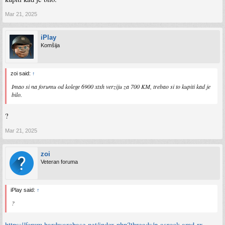
Mar 21, 2025
iPlay
Komšija
zoi said:
↑
Imao si na forumu od kolege 6900 xtxh verziju za 700 KM, trebao si to kupiti kad je
bilo.
?
Mar 21, 2025
zoi
Veteran foruma
iPlay said:
↑
?
https://forum.hardwarebase.net/index.php?threads/p-asrock-amd-rx-