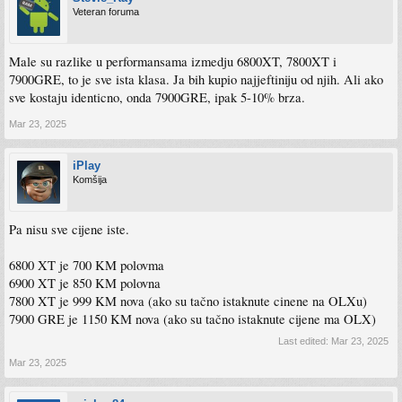
Veteran foruma
Male su razlike u performansama izmedju 6800XT, 7800XT i
7900GRE, to je sve ista klasa. Ja bih kupio najjeftiniju od njih. Ali ako
sve kostaju identicno, onda 7900GRE, ipak 5-10% brza.
Mar 23, 2025
iPlay
Komšija
Pa nisu sve cijene iste.
6800 XT je 700 KM polovma
6900 XT je 850 KM polovna
7800 XT je 999 KM nova (ako su tačno istaknute cinene na OLXu)
7900 GRE je 1150 KM nova (ako su tačno istaknute cijene ma OLX)
Last edited:
Mar 23, 2025
Mar 23, 2025