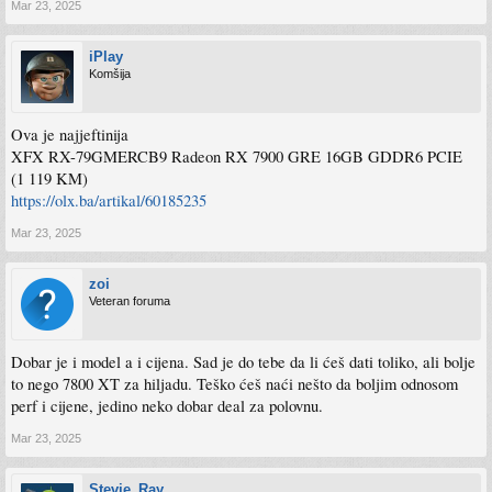
Mar 23, 2025
iPlay
Komšija
Ova je najjeftinija
XFX RX-79GMERCB9 Radeon RX 7900 GRE 16GB GDDR6 PCIE
(1 119 KM)
https://olx.ba/artikal/60185235
Mar 23, 2025
zoi
Veteran foruma
Dobar je i model a i cijena. Sad je do tebe da li ćeš dati toliko, ali bolje
to nego 7800 XT za hiljadu. Teško ćeš naći nešto da boljim odnosom
perf i cijene, jedino neko dobar deal za polovnu.
Mar 23, 2025
Stevie_Ray