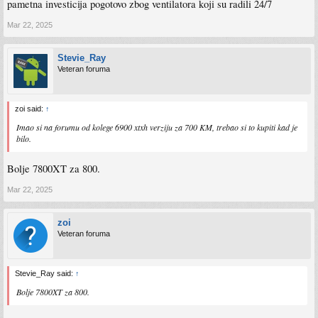
pametna investicija pogotovo zbog ventilatora koji su radili 24/7
Mar 22, 2025
Stevie_Ray
Veteran foruma
zoi said:
↑
Imao si na forumu od kolege 6900 xtxh verziju za 700 KM, trebao si to kupiti kad je
bilo.
Bolje 7800XT za 800.
Mar 22, 2025
zoi
Veteran foruma
Stevie_Ray said:
↑
Bolje 7800XT za 800.