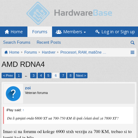
Home
Forums
Members
Log in or Sign up
Search Forums
Recent Posts
Home
Forums
Hardver
Procesori, RAM, matične ploče i grafičke karti
AMD RDNA4
< Prev
1
←
3
4
5
6
7
8
Next >
zoi
Veteran foruma
iPlay said:
↑
Da li ganjati onda 6800 XT ua 700-750 KM ili ipak čekati deal za 7800 XT?
Imao si na forumu od kolege 6900 xtxh verziju za 700 KM, trebao si to
kupiti kad je bilo.