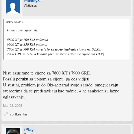
mickey84
Aktivista
iPlay said:
↑
Pa nisu sve cijene iste.
6800 XT je 700 KM polovma
6900 XT je 850 KM polovna
7800 XT je 999 KM nova (ako su tačno istaknute cinene na OLXu)
7900 GRE je 1150 KM nova (ako su tačno istaknute cijene ma OLX)
Nisu azurirane te cijene za 7800 XT i 7900 GRE.
Posalji poruku sa upitom za cijenu, pa ces vidjeti.
U sustini, problem je do Olx-a: zarad svoje zarade, omogucavaju
svercerima da se predstavljaju kao radnje, + ne sankcionisu lazno
oglasavanje.
Mar 23, 2025
zoi
likes this.
iPlay