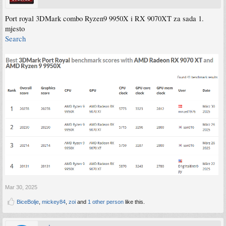
Port royal 3DMark combo Ryzen9 9950X i RX 9070XT za sada 1.
mjesto
Search
Mar 30, 2025
BiceBolje
,
mickey84
,
zoi
and
1 other person
like this.