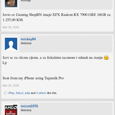
Komšija
Javio se Gaming ShopBN imaju XFX Radeon RX 7900 GRE 16GB za
1.255,00 KM.
Mar 25, 2025
mickey84
Aktivista
Javi se za slicnu cijenu, a sa fiskalnim racunom i odmah na stanju
.
Lp
Sent from my iPhone using Tapatalk Pro
Mar 25, 2025
iPlay
,
NaLe!
,
p4ja
and
3 others
like this.
mirzet1976
Aktivista