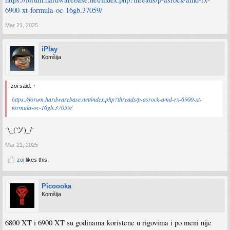
6900-xt-formula-oc-16gb.37059/
Mar 21, 2025
iPlay
Komšija
zoi said:
↑
https://forum.hardwarebase.net/index.php?threads/p-asrock-amd-rx-6900-xt-
formula-oc-16gb.37059/
¯\_(ツ)_/¯
Mar 21, 2025
zoi
likes this.
Picoooka
Komšija
6800 XT i 6900 XT su godinama koristene u rigovima i po meni nije