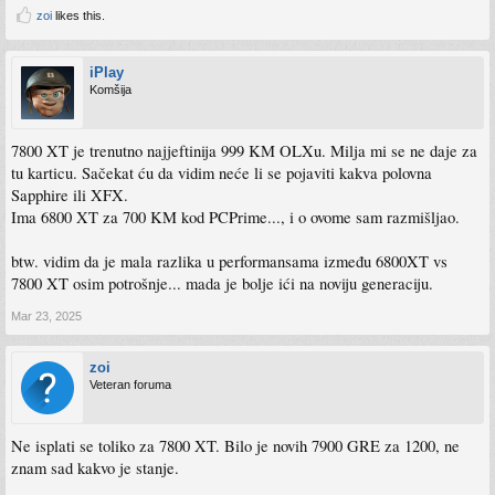
zoi
likes this.
iPlay
Komšija
7800 XT je trenutno najjeftinija 999 KM OLXu. Milja mi se ne daje za
tu karticu. Sačekat ću da vidim neće li se pojaviti kakva polovna
Sapphire ili XFX.
Ima 6800 XT za 700 KM kod PCPrime..., i o ovome sam razmišljao.
btw. vidim da je mala razlika u performansama između 6800XT vs
7800 XT osim potrošnje... mada je bolje ići na noviju generaciju.
Mar 23, 2025
zoi
Veteran foruma
Ne isplati se toliko za 7800 XT. Bilo je novih 7900 GRE za 1200, ne
znam sad kakvo je stanje.