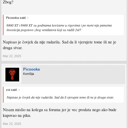
Zbog?
Picoooka said:
↑
6800 XT i 6900 XT su godinama koristene u rigovima i po meni nije pametna
investicija pogotovo zbog ventilatora koji su radili 24/7
Napisao je čovjek da nije rudarila. Sad da li vjerujete tome ili ne je
druga stvar.
Mar 22, 2025
Picoooka
Komšija
zoi said:
↑
Napisao je čovjek da nije rudarila. Sad da li vjerujete tome ili ne je druga stvar.
Nisam mislio na kolegu sa foruma jer je vec prodata nego ako bude
kupovao na piku.
Mar 22, 2025