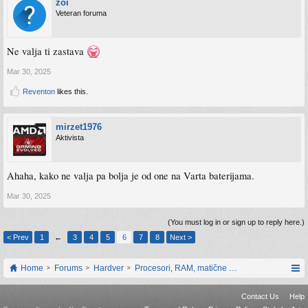
zoi
Veteran foruma
Ne valja ti zastava
Mar 30, 2025
Reventon
likes this.
mirzet1976
Aktivista
Ahaha, kako ne valja pa bolja je od one na Varta baterijama.
Mar 30, 2025
(You must log in or sign up to reply here.)
< Prev
1
←
3
4
5
6
7
8
Next >
Home
Forums
Hardver
Procesori, RAM, matične ploče i grafičke karti
Contact Us
Help